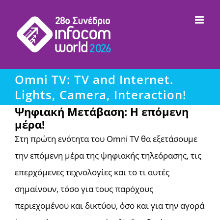
Μετάβαση
στο
περιεχόμενο
Omni TV: TV and Internet.
Lights, Camera, Interaction!
Ψηφιακή Μετάβαση: Η επόμενη
μέρα!
Στη πρώτη ενότητα του Omni TV θα εξετάσουμε
την επόμενη μέρα της ψηφιακής τηλεόρασης, τις
επερχόμενες τεχνολογίες και το τι αυτές
σημαίνουν, τόσο για τους παρόχους
περιεχομένου και δικτύου, όσο και για την αγορά