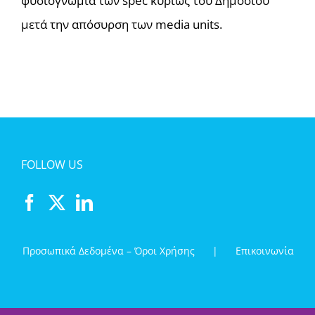
φυσιογνωμία των spec κυρίως του Δημοσίου
μετά την απόσυρση των media units.
FOLLOW US
Προσωπικά Δεδομένα – Όροι Χρήσης
Επικοινωνία