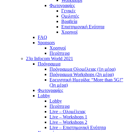
Workshops
Φωτογραφίες
Γενικές
Ομιλητές
Βραβεία
Επιστημονική Ενότητα
Χορηγοί
FAQ
Sponsors
Χορηγοί
Περίπτερα
23o Infocom World 2021
Πρόγραμμα
Πρόγραμμα Ολομέλειας (1η μέρα)
Πρόγραμμα Workshops (2η μέρα)
Ερευνητική Ημερίδα: “More than 5G!”
(3η μέρα)
Φωτογραφίες
Lobby
Lobby
Περίπτερα
Live – Ολομέλειας
Live – Workshops 1
Live – Workshops 2
Live – Επιστημονική Ενότητα