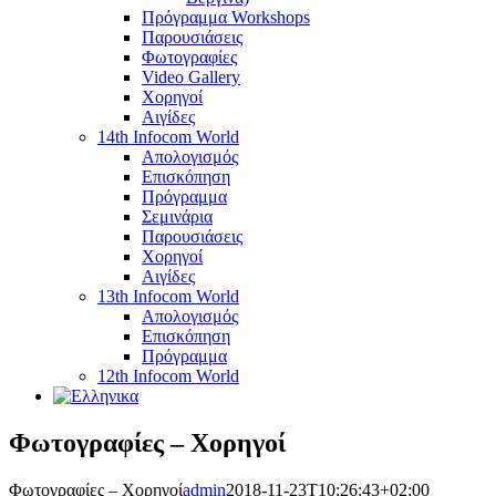
Πρόγραμμα Workshops
Παρουσιάσεις
Φωτογραφίες
Video Gallery
Χορηγοί
Αιγίδες
14th Infocom World
Απολογισμός
Επισκόπηση
Πρόγραμμα
Σεμινάρια
Παρουσιάσεις
Χορηγοί
Αιγίδες
13th Infocom World
Απολογισμός
Επισκόπηση
Πρόγραμμα
12th Infocom World
Φωτογραφίες – Χορηγοί
Φωτογραφίες – Χορηγοί
admin
2018-11-23T10:26:43+02:00