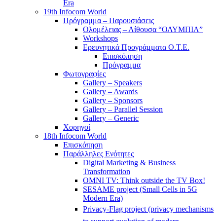
Era
19th Infocom World
Πρόγραμμα – Παρουσιάσεις
Ολομέλειας – Αίθουσα “ΟΛΥΜΠΙΑ”
Workshops
Ερευνητικά Προγράμματα Ο.Τ.Ε.
Επισκόπηση
Πρόγραμμα
Φωτογραφίες
Gallery – Speakers
Gallery – Awards
Gallery – Sponsors
Gallery – Parallel Session
Gallery – Generic
Χορηγοί
18th Infocom World
Επισκόπηση
Παράλληλες Ενότητες
Digital Marketing & Business
Transformation
OMNI TV: Think outside the TV Box!
SESAME project (Small Cells in 5G
Modern Era)
Privacy-Flag project (privacy mechanisms