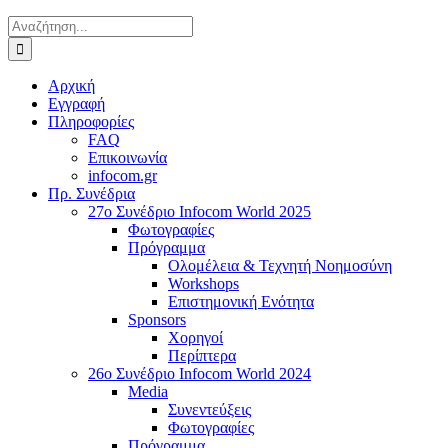
Αναζήτηση
για:
Αρχική
Εγγραφή
Πληροφορίες
FAQ
Επικοινωνία
infocom.gr
Πρ. Συνέδρια
27o Συνέδριο Infocom World 2025
Φωτογραφίες
Πρόγραμμα
Ολομέλεια & Τεχνητή Νοημοσύνη
Workshops
Επιστημονική Ενότητα
Sponsors
Χορηγοί
Περίπτερα
26o Συνέδριο Infocom World 2024
Media
Συνεντεύξεις
Φωτογραφίες
Πρόγραμμα