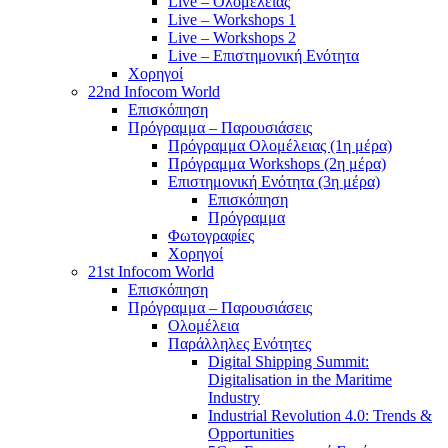
Live – Ολομέλειας
Live – Workshops 1
Live – Workshops 2
Live – Επιστημονική Ενότητα
Χορηγοί
22nd Infocom World
Επισκόπηση
Πρόγραμμα – Παρουσιάσεις
Πρόγραμμα Ολομέλειας (1η μέρα)
Πρόγραμμα Workshops (2η μέρα)
Επιστημονική Ενότητα (3η μέρα)
Επισκόπηση
Πρόγραμμα
Φωτογραφίες
Χορηγοί
21st Infocom World
Επισκόπηση
Πρόγραμμα – Παρουσιάσεις
Ολομέλεια
Παράλληλες Ενότητες
Digital Shipping Summit:
Digitalisation in the Maritime
Industry
Industrial Revolution 4.0: Trends &
Opportunities