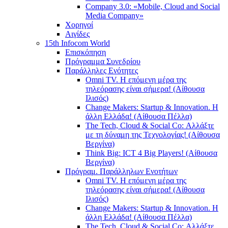
Company 3.0: «Mobile, Cloud and Social
Media Company»
Χορηγοί
Αιγίδες
15th Infocom World
Επισκόπηση
Πρόγραμμα Συνεδρίου
Παράλληλες Ενότητες
Omni TV. Η επόμενη μέρα της
τηλεόρασης είναι σήμερα! (Αίθουσα
Ιλισός)
Change Makers: Startup & Innovation. Η
άλλη Ελλάδα! (Αίθουσα Πέλλα)
The Tech, Cloud & Social Co: Αλλάξτε
με τη δύναμη της Τεχνολογίας! (Αίθουσα
Βεργίνα)
Think Big: ICT 4 Big Players! (Αίθουσα
Βεργίνα)
Πρόγραμ. Παράλληλων Ενοτήτων
Omni TV. Η επόμενη μέρα της
τηλεόρασης είναι σήμερα! (Αίθουσα
Ιλισός)
Change Makers: Startup & Innovation. Η
άλλη Ελλάδα! (Αίθουσα Πέλλα)
The Tech, Cloud & Social Co: Αλλάξτε