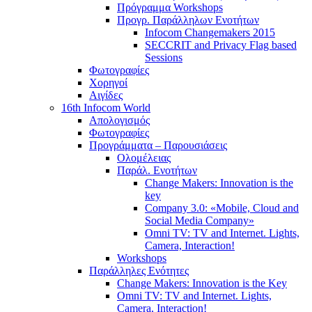
Πρόγραμμα Workshops
Προγρ. Παράλληλων Ενοτήτων
Infocom Changemakers 2015
SECCRIT and Privacy Flag based
Sessions
Φωτογραφίες
Χορηγοί
Αιγίδες
16th Infocom World
Απολογισμός
Φωτογραφίες
Προγράμματα – Παρουσιάσεις
Ολομέλειας
Παράλ. Ενοτήτων
Change Makers: Innovation is the
key
Company 3.0: «Mobile, Cloud and
Social Media Company»
Omni TV: TV and Internet. Lights,
Camera, Interaction!
Workshops
Παράλληλες Ενότητες
Change Makers: Innovation is the Key
Omni TV: TV and Internet. Lights,
Camera, Interaction!