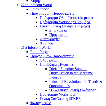
Χορηγοί
22nd Infocom World
Επισκόπηση
Πρόγραμμα – Παρουσιάσεις
Πρόγραμμα Ολομέλειας (1η μέρα)
Πρόγραμμα Workshops (2η μέρα)
Επιστημονική Ενότητα (3η μέρα)
Επισκόπηση
Πρόγραμμα
Φωτογραφίες
Χορηγοί
21st Infocom World
Επισκόπηση
Πρόγραμμα – Παρουσιάσεις
Ολομέλεια
Παράλληλες Ενότητες
Digital Shipping Summit:
Digitalisation in the Maritime
Industry
Industrial Revolution 4.0: Trends &
Opportunities
5G – Επιστημονική Συνάντηση
Πρόγραμμα Workshops
Γενική Συνέλευση ΣΕΚΕΕ
Φωτογραφίες