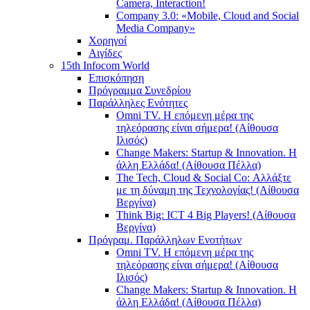
Camera, Interaction!
Company 3.0: «Mobile, Cloud and Social
Media Company»
Χορηγοί
Αιγίδες
15th Infocom World
Επισκόπηση
Πρόγραμμα Συνεδρίου
Παράλληλες Ενότητες
Omni TV. Η επόμενη μέρα της
τηλεόρασης είναι σήμερα! (Αίθουσα
Ιλισός)
Change Makers: Startup & Innovation. Η
άλλη Ελλάδα! (Αίθουσα Πέλλα)
The Tech, Cloud & Social Co: Αλλάξτε
με τη δύναμη της Τεχνολογίας! (Αίθουσα
Βεργίνα)
Think Big: ICT 4 Big Players! (Αίθουσα
Βεργίνα)
Πρόγραμ. Παράλληλων Ενοτήτων
Omni TV. Η επόμενη μέρα της
τηλεόρασης είναι σήμερα! (Αίθουσα
Ιλισός)
Change Makers: Startup & Innovation. Η
άλλη Ελλάδα! (Αίθουσα Πέλλα)