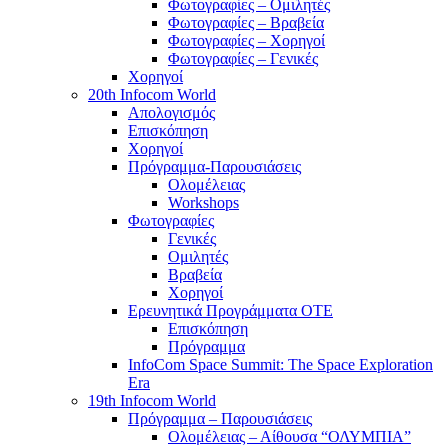
Φωτογραφίες – Ομιλητές
Φωτογραφίες – Βραβεία
Φωτογραφίες – Χορηγοί
Φωτογραφίες – Γενικές
Χορηγοί
20th Infocom World
Απολογισμός
Επισκόπηση
Χορηγοί
Πρόγραμμα-Παρουσιάσεις
Ολομέλειας
Workshops
Φωτογραφίες
Γενικές
Ομιλητές
Βραβεία
Χορηγοί
Ερευνητικά Προγράμματα ΟΤΕ
Επισκόπηση
Πρόγραμμα
InfoCom Space Summit: The Space Exploration
Era
19th Infocom World
Πρόγραμμα – Παρουσιάσεις
Ολομέλειας – Αίθουσα “ΟΛΥΜΠΙΑ”