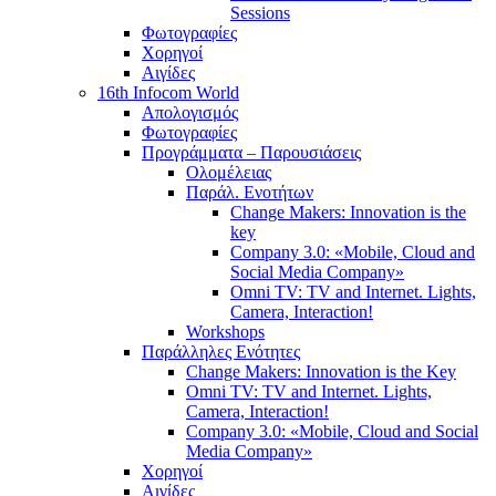
Sessions
Φωτογραφίες
Χορηγοί
Αιγίδες
16th Infocom World
Απολογισμός
Φωτογραφίες
Προγράμματα – Παρουσιάσεις
Ολομέλειας
Παράλ. Ενοτήτων
Change Makers: Innovation is the
key
Company 3.0: «Mobile, Cloud and
Social Media Company»
Omni TV: TV and Internet. Lights,
Camera, Interaction!
Workshops
Παράλληλες Ενότητες
Change Makers: Innovation is the Key
Omni TV: TV and Internet. Lights,
Camera, Interaction!
Company 3.0: «Mobile, Cloud and Social
Media Company»
Χορηγοί
Αιγίδες