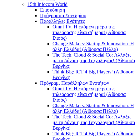
15th Infocom World
Επισκόπηση
Πρόγραμμα Συνεδρίου
Παράλληλες Ενότητες
Omni TV. Η επόμενη μέρα της
τηλεόρασης είναι σήμερα! (Αίθουσα
Ιλισός)
Change Makers: Startup & Innovation. Η
άλλη Ελλάδα! (Αίθουσα Πέλλα)
The Tech, Cloud & Social Co: Αλλάξτε
με τη δύναμη της Τεχνολογίας! (Αίθουσα
Βεργίνα)
Think Big: ICT 4 Big Players! (Αίθουσα
Βεργίνα)
Πρόγραμ. Παράλληλων Ενοτήτων
Omni TV. Η επόμενη μέρα της
τηλεόρασης είναι σήμερα! (Αίθουσα
Ιλισός)
Change Makers: Startup & Innovation. Η
άλλη Ελλάδα! (Αίθουσα Πέλλα)
The Tech, Cloud & Social Co: Αλλάξτε
με τη δύναμη της Τεχνολογίας! (Αίθουσα
Βεργίνα)
Think Big: ICT 4 Big Players! (Αίθουσα
Βεργίνα)