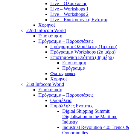
Live – Ολομέλειας
Live – Workshops 1
Live – Workshops 2
Live – Επιστημονική Ενότητα
Χορηγοί
22nd Infocom World
Επισκόπηση
Πρόγραμμα – Παρουσιάσεις
Πρόγραμμα Ολομέλειας (1η μέρα)
Πρόγραμμα Workshops (2η μέρα)
Επιστημονική Ενότητα (3η μέρα)
Επισκόπηση
Πρόγραμμα
Φωτογραφίες
Χορηγοί
21st Infocom World
Επισκόπηση
Πρόγραμμα – Παρουσιάσεις
Ολομέλεια
Παράλληλες Ενότητες
Digital Shipping Summit:
Digitalisation in the Maritime
Industry
Industrial Revolution 4.0: Trends &
Opportunities