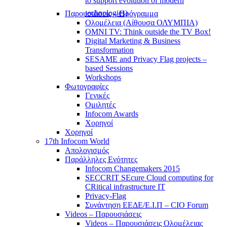
to support evolution of modern
technologies)
Παρουσιάσεις – Πρόγραμμα
Ολομέλεια (Αίθουσα ΟΛΥΜΠΙΑ)
OMNI TV: Think outside the TV Box!
Digital Marketing & Business
Transformation
SESAME and Privacy Flag projects –
based Sessions
Workshops
Φωτογραφίες
Γενικές
Ομιλητές
Infocom Awards
Χορηγοί
Χορηγοί
17th Infocom World
Απολογισμός
Παράλληλες Ενότητες
Infocom Changemakers 2015
SECCRIT SEcure Cloud computing for
CRitical infrastructure IT
Privacy-Flag
Συνάντηση ΕΕΔΕ/Ε.Ι.Π – CIO Forum
Videos – Παρουσιάσεις
Videos – Παρουσιάσεις Ολομέλειας