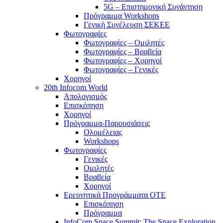
5G – Επιστημονική Συνάντηση
Πρόγραμμα Workshops
Γενική Συνέλευση ΣΕΚΕΕ
Φωτογραφίες
Φωτογραφίες – Ομιλητές
Φωτογραφίες – Βραβεία
Φωτογραφίες – Χορηγοί
Φωτογραφίες – Γενικές
Χορηγοί
20th Infocom World
Απολογισμός
Επισκόπηση
Χορηγοί
Πρόγραμμα-Παρουσιάσεις
Ολομέλειας
Workshops
Φωτογραφίες
Γενικές
Ομιλητές
Βραβεία
Χορηγοί
Ερευνητικά Προγράμματα ΟΤΕ
Επισκόπηση
Πρόγραμμα
InfoCom Space Summit: The Space Exploration