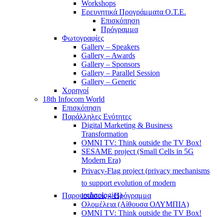
Workshops
Ερευνητικά Προγράμματα Ο.Τ.Ε.
Επισκόπηση
Πρόγραμμα
Φωτογραφίες
Gallery – Speakers
Gallery – Awards
Gallery – Sponsors
Gallery – Parallel Session
Gallery – Generic
Χορηγοί
18th Infocom World
Επισκόπηση
Παράλληλες Ενότητες
Digital Marketing & Business
Transformation
OMNI TV: Think outside the TV Box!
SESAME project (Small Cells in 5G
Modern Era)
Privacy-Flag project (privacy mechanisms
to support evolution of modern
technologies)
Παρουσιάσεις – Πρόγραμμα
Ολομέλεια (Αίθουσα ΟΛΥΜΠΙΑ)
OMNI TV: Think outside the TV Box!