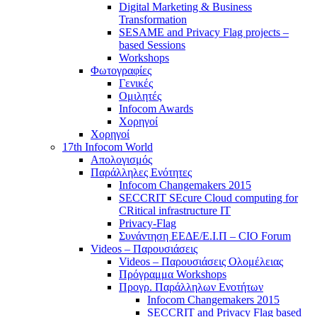
Digital Marketing & Business
Transformation
SESAME and Privacy Flag projects –
based Sessions
Workshops
Φωτογραφίες
Γενικές
Ομιλητές
Infocom Awards
Χορηγοί
Χορηγοί
17th Infocom World
Απολογισμός
Παράλληλες Ενότητες
Infocom Changemakers 2015
SECCRIT SEcure Cloud computing for
CRitical infrastructure IT
Privacy-Flag
Συνάντηση ΕΕΔΕ/Ε.Ι.Π – CIO Forum
Videos – Παρουσιάσεις
Videos – Παρουσιάσεις Ολομέλειας
Πρόγραμμα Workshops
Προγρ. Παράλληλων Ενοτήτων
Infocom Changemakers 2015
SECCRIT and Privacy Flag based