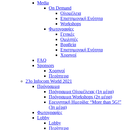
Media
On Demand
Ολομέλεια
Επιστημονική Ενότητα
Workshops
Φωτογραφίες
Γενικές
Ομιλητές
Βραβεία
Επιστημονική Ενότητα
Χορηγοί
FAQ
Sponsors
Χορηγοί
Περίπτερα
23o Infocom World 2021
Πρόγραμμα
Πρόγραμμα Ολομέλειας (1η μέρα)
Πρόγραμμα Workshops (2η μέρα)
Ερευνητική Ημερίδα: “More than 5G!”
(3η μέρα)
Φωτογραφίες
Lobby
Lobby
Περίπτερα