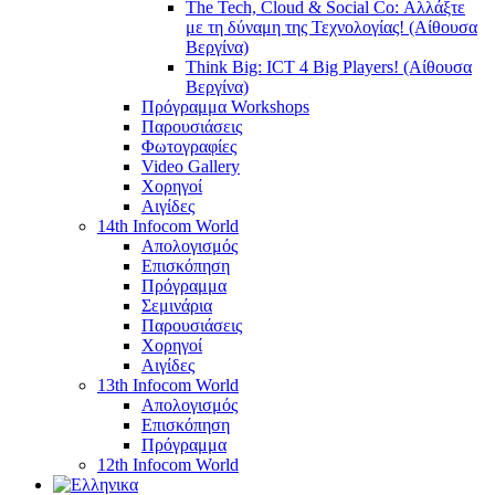
The Tech, Cloud & Social Co: Αλλάξτε
με τη δύναμη της Τεχνολογίας! (Αίθουσα
Βεργίνα)
Think Big: ICT 4 Big Players! (Αίθουσα
Βεργίνα)
Πρόγραμμα Workshops
Παρουσιάσεις
Φωτογραφίες
Video Gallery
Χορηγοί
Αιγίδες
14th Infocom World
Απολογισμός
Επισκόπηση
Πρόγραμμα
Σεμινάρια
Παρουσιάσεις
Χορηγοί
Αιγίδες
13th Infocom World
Απολογισμός
Επισκόπηση
Πρόγραμμα
12th Infocom World