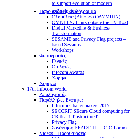
to support evolution of modern
technologies)
Παρουσιάσεις – Πρόγραμμα
Ολομέλεια (Αίθουσα ΟΛΥΜΠΙΑ)
OMNI TV: Think outside the TV Box!
Digital Marketing & Business
Transformation
SESAME and Privacy Flag projects –
based Sessions
Workshops
Φωτογραφίες
Γενικές
Ομιλητές
Infocom Awards
Χορηγοί
Χορηγοί
17th Infocom World
Απολογισμός
Παράλληλες Ενότητες
Infocom Changemakers 2015
SECCRIT SEcure Cloud computing for
CRitical infrastructure IT
Privacy-Flag
Συνάντηση ΕΕΔΕ/Ε.Ι.Π – CIO Forum
Videos – Παρουσιάσεις