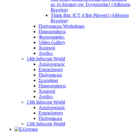
με τη δύναμη της Τεχνολογίας! (Αίθουσα
Βεργίνα)
Think Big: ICT 4 Big Players! (Αίθουσα
Βεργίνα)
Πρόγραμμα Workshops
Παρουσιάσεις
Φωτογραφίες
Video Gallery
Χορηγοί
Αιγίδες
14th Infocom World
Απολογισμός
Επισκόπηση
Πρόγραμμα
Σεμινάρια
Παρουσιάσεις
Χορηγοί
Αιγίδες
13th Infocom World
Απολογισμός
Επισκόπηση
Πρόγραμμα
12th Infocom World