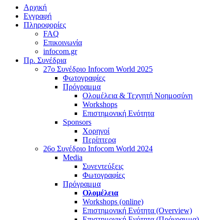
Αρχική
Εγγραφή
Πληροφορίες
FAQ
Επικοινωνία
infocom.gr
Πρ. Συνέδρια
27o Συνέδριο Infocom World 2025
Φωτογραφίες
Πρόγραμμα
Ολομέλεια & Τεχνητή Νοημοσύνη
Workshops
Επιστημονική Ενότητα
Sponsors
Χορηγοί
Περίπτερα
26o Συνέδριο Infocom World 2024
Media
Συνεντεύξεις
Φωτογραφίες
Πρόγραμμα
Ολομέλεια
Workshops (online)
Επιστημονική Ενότητα (Overview)
Επιστημονική Ενότητα (Πρόγραμμα)