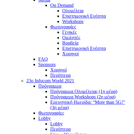
On Demand
Ολομέλεια
Επιστημονική Ενότητα
Workshops
Φωτογραφίες
Γενικές
Ομιλητές
Βραβεία
Επιστημονική Ενότητα
Χορηγοί
FAQ
Sponsors
Χορηγοί
Περίπτερα
23o Infocom World 2021
Πρόγραμμα
Πρόγραμμα Ολομέλειας (1η μέρα)
Πρόγραμμα Workshops (2η μέρα)
Ερευνητική Ημερίδα: “More than 5G!”
(3η μέρα)
Φωτογραφίες
Lobby
Lobby
Περίπτερα