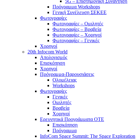
5G – Επιστημονική Συνάντηση
Πρόγραμμα Workshops
Γενική Συνέλευση ΣΕΚΕΕ
Φωτογραφίες
Φωτογραφίες – Ομιλητές
Φωτογραφίες – Βραβεία
Φωτογραφίες – Χορηγοί
Φωτογραφίες – Γενικές
Χορηγοί
20th Infocom World
Απολογισμός
Επισκόπηση
Χορηγοί
Πρόγραμμα-Παρουσιάσεις
Ολομέλειας
Workshops
Φωτογραφίες
Γενικές
Ομιλητές
Βραβεία
Χορηγοί
Ερευνητικά Προγράμματα ΟΤΕ
Επισκόπηση
Πρόγραμμα
InfoCom Space Summit: The Space Exploration