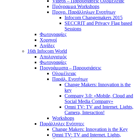
Videos – Παρουσιάσεις Ολομέλειας
Πρόγραμμα Workshops
Προγρ. Παράλληλων Ενοτήτων
Infocom Changemakers 2015
SECCRIT and Privacy Flag based
Sessions
Φωτογραφίες
Χορηγοί
Αιγίδες
16th Infocom World
Απολογισμός
Φωτογραφίες
Προγράμματα – Παρουσιάσεις
Ολομέλειας
Παράλ. Ενοτήτων
Change Makers: Innovation is the
key
Company 3.0: «Mobile, Cloud and
Social Media Company»
Omni TV: TV and Internet. Lights,
Camera, Interaction!
Workshops
Παράλληλες Ενότητες
Change Makers: Innovation is the Key
Omni TV: TV and Internet. Lights,