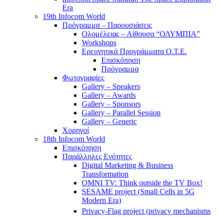
Era
19th Infocom World
Πρόγραμμα – Παρουσιάσεις
Ολομέλειας – Αίθουσα “ΟΛΥΜΠΙΑ”
Workshops
Ερευνητικά Προγράμματα Ο.Τ.Ε.
Επισκόπηση
Πρόγραμμα
Φωτογραφίες
Gallery – Speakers
Gallery – Awards
Gallery – Sponsors
Gallery – Parallel Session
Gallery – Generic
Χορηγοί
18th Infocom World
Επισκόπηση
Παράλληλες Ενότητες
Digital Marketing & Business
Transformation
OMNI TV: Think outside the TV Box!
SESAME project (Small Cells in 5G
Modern Era)
Privacy-Flag project (privacy mechanisms