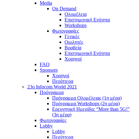
Media
On Demand
Ολομέλεια
Επιστημονική Ενότητα
Workshops
Φωτογραφίες
Γενικές
Ομιλητές
Βραβεία
Επιστημονική Ενότητα
Χορηγοί
FAQ
Sponsors
Χορηγοί
Περίπτερα
23o Infocom World 2021
Πρόγραμμα
Πρόγραμμα Ολομέλειας (1η μέρα)
Πρόγραμμα Workshops (2η μέρα)
Ερευνητική Ημερίδα: “More than 5G!”
(3η μέρα)
Φωτογραφίες
Lobby
Lobby
Περίπτερα