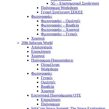
5G – Επιστημονική Συνάντηση
Πρόγραμμα Workshops
Γενική Συνέλευση ΣΕΚΕΕ
Φωτογραφίες
Φωτογραφίες – Ομιλητές
Φωτογραφίες – Βραβεία
Φωτογραφίες – Χορηγοί
Φωτογραφίες – Γενικές
Χορηγοί
20th Infocom World
Απολογισμός
Επισκόπηση
Χορηγοί
Πρόγραμμα-Παρουσιάσεις
Ολομέλειας
Workshops
Φωτογραφίες
Γενικές
Ομιλητές
Βραβεία
Χορηγοί
Ερευνητικά Προγράμματα ΟΤΕ
Επισκόπηση
Πρόγραμμα
InfoCom Space Summit: The Space Exploration