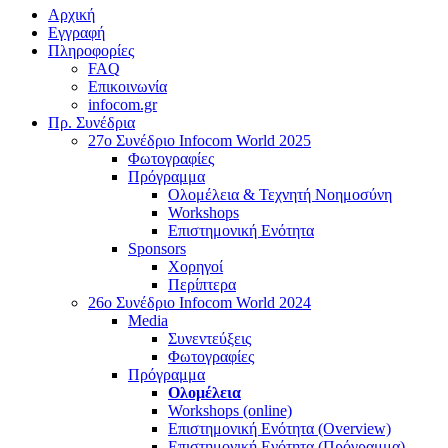
Αρχική
Εγγραφή
Πληροφορίες
FAQ
Επικοινωνία
infocom.gr
Πρ. Συνέδρια
27o Συνέδριο Infocom World 2025
Φωτογραφίες
Πρόγραμμα
Ολομέλεια & Τεχνητή Νοημοσύνη
Workshops
Επιστημονική Ενότητα
Sponsors
Χορηγοί
Περίπτερα
26o Συνέδριο Infocom World 2024
Media
Συνεντεύξεις
Φωτογραφίες
Πρόγραμμα
Ολομέλεια
Workshops (online)
Επιστημονική Ενότητα (Overview)
Επιστημονική Ενότητα (Πρόγραμμα)