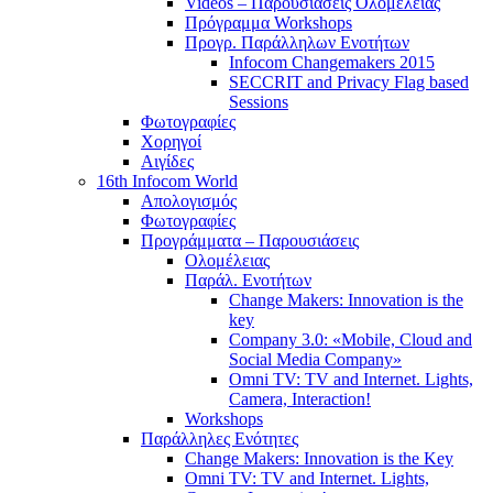
Videos – Παρουσιάσεις Ολομέλειας
Πρόγραμμα Workshops
Προγρ. Παράλληλων Ενοτήτων
Infocom Changemakers 2015
SECCRIT and Privacy Flag based
Sessions
Φωτογραφίες
Χορηγοί
Αιγίδες
16th Infocom World
Απολογισμός
Φωτογραφίες
Προγράμματα – Παρουσιάσεις
Ολομέλειας
Παράλ. Ενοτήτων
Change Makers: Innovation is the
key
Company 3.0: «Mobile, Cloud and
Social Media Company»
Omni TV: TV and Internet. Lights,
Camera, Interaction!
Workshops
Παράλληλες Ενότητες
Change Makers: Innovation is the Key
Omni TV: TV and Internet. Lights,