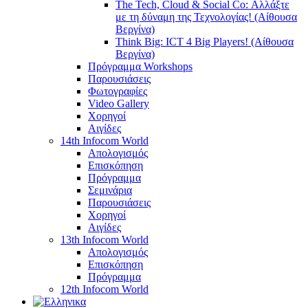
The Tech, Cloud & Social Co: Αλλάξτε
με τη δύναμη της Τεχνολογίας! (Αίθουσα
Βεργίνα)
Think Big: ICT 4 Big Players! (Αίθουσα
Βεργίνα)
Πρόγραμμα Workshops
Παρουσιάσεις
Φωτογραφίες
Video Gallery
Χορηγοί
Αιγίδες
14th Infocom World
Απολογισμός
Επισκόπηση
Πρόγραμμα
Σεμινάρια
Παρουσιάσεις
Χορηγοί
Αιγίδες
13th Infocom World
Απολογισμός
Επισκόπηση
Πρόγραμμα
12th Infocom World