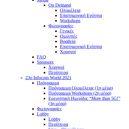
On Demand
Ολομέλεια
Επιστημονική Ενότητα
Workshops
Φωτογραφίες
Γενικές
Ομιλητές
Βραβεία
Επιστημονική Ενότητα
Χορηγοί
FAQ
Sponsors
Χορηγοί
Περίπτερα
23o Infocom World 2021
Πρόγραμμα
Πρόγραμμα Ολομέλειας (1η μέρα)
Πρόγραμμα Workshops (2η μέρα)
Ερευνητική Ημερίδα: “More than 5G!”
(3η μέρα)
Φωτογραφίες
Lobby
Lobby
Περίπτερα