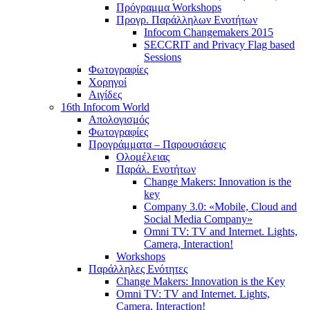
Πρόγραμμα Workshops
Προγρ. Παράλληλων Ενοτήτων
Infocom Changemakers 2015
SECCRIT and Privacy Flag based
Sessions
Φωτογραφίες
Χορηγοί
Αιγίδες
16th Infocom World
Απολογισμός
Φωτογραφίες
Προγράμματα – Παρουσιάσεις
Ολομέλειας
Παράλ. Ενοτήτων
Change Makers: Innovation is the
key
Company 3.0: «Mobile, Cloud and
Social Media Company»
Omni TV: TV and Internet. Lights,
Camera, Interaction!
Workshops
Παράλληλες Ενότητες
Change Makers: Innovation is the Key
Omni TV: TV and Internet. Lights,
Camera, Interaction!