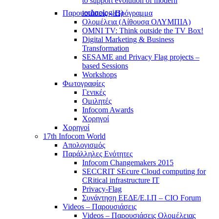
to support evolution of modern
technologies)
Παρουσιάσεις – Πρόγραμμα
Ολομέλεια (Αίθουσα ΟΛΥΜΠΙΑ)
OMNI TV: Think outside the TV Box!
Digital Marketing & Business
Transformation
SESAME and Privacy Flag projects –
based Sessions
Workshops
Φωτογραφίες
Γενικές
Ομιλητές
Infocom Awards
Χορηγοί
Χορηγοί
17th Infocom World
Απολογισμός
Παράλληλες Ενότητες
Infocom Changemakers 2015
SECCRIT SEcure Cloud computing for
CRitical infrastructure IT
Privacy-Flag
Συνάντηση ΕΕΔΕ/Ε.Ι.Π – CIO Forum
Videos – Παρουσιάσεις
Videos – Παρουσιάσεις Ολομέλειας