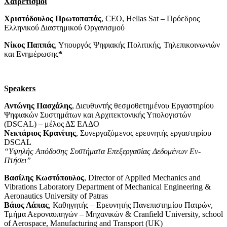
Χαιρετισμοί
Χριστόδουλος Πρωτοπαπάς
, CEO, Hellas Sat – Πρόεδρος
Ελληνικού Διαστημικού Οργανισμού
Νίκος Παππάς
, Υπουργός Ψηφιακής Πολιτικής, Τηλεπικοινωνιών
και Ενημέρωσης
*
Speakers
Αντώνης Πασχάλης
, Διευθυντής θεσμοθετημένου Εργαστηρίου
Ψηφιακών Συστημάτων και Αρχιτεκτονικής Υπολογιστών
(DSCAL) – μέλος ΔΣ ΕΛΔΟ
Νεκτάριος Κρανίτης
, Συνεργαζόμενος ερευνητής εργαστηρίου
DSCAL
“Υψηλής Απόδοσης Συστήματα Επεξεργασίας Δεδομένων Εν-
Πτήσει”
Βασίλης Κωστόπουλος
, Director of Applied Mechanics and
Vibrations Laboratory Department of Mechanical Engineering &
Aeronautics University of Patras
Βάιος Λάπας
, Καθηγητής – Ερευνητής Πανεπιστημίου Πατρών,
Τμήμα Αεροναυπηγών – Μηχανικών & Cranfield University, school
of Aerospace, Manufacturing and Transport (UK)