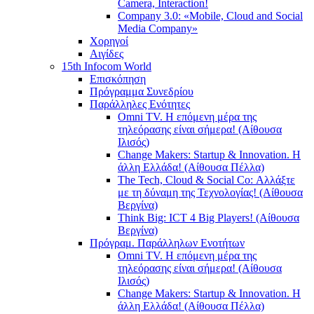
Camera, Interaction!
Company 3.0: «Mobile, Cloud and Social
Media Company»
Χορηγοί
Αιγίδες
15th Infocom World
Επισκόπηση
Πρόγραμμα Συνεδρίου
Παράλληλες Ενότητες
Omni TV. Η επόμενη μέρα της
τηλεόρασης είναι σήμερα! (Αίθουσα
Ιλισός)
Change Makers: Startup & Innovation. Η
άλλη Ελλάδα! (Αίθουσα Πέλλα)
The Tech, Cloud & Social Co: Αλλάξτε
με τη δύναμη της Τεχνολογίας! (Αίθουσα
Βεργίνα)
Think Big: ICT 4 Big Players! (Αίθουσα
Βεργίνα)
Πρόγραμ. Παράλληλων Ενοτήτων
Omni TV. Η επόμενη μέρα της
τηλεόρασης είναι σήμερα! (Αίθουσα
Ιλισός)
Change Makers: Startup & Innovation. Η
άλλη Ελλάδα! (Αίθουσα Πέλλα)