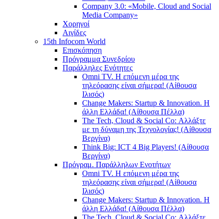
Company 3.0: «Mobile, Cloud and Social
Media Company»
Χορηγοί
Αιγίδες
15th Infocom World
Επισκόπηση
Πρόγραμμα Συνεδρίου
Παράλληλες Ενότητες
Omni TV. Η επόμενη μέρα της
τηλεόρασης είναι σήμερα! (Αίθουσα
Ιλισός)
Change Makers: Startup & Innovation. Η
άλλη Ελλάδα! (Αίθουσα Πέλλα)
The Tech, Cloud & Social Co: Αλλάξτε
με τη δύναμη της Τεχνολογίας! (Αίθουσα
Βεργίνα)
Think Big: ICT 4 Big Players! (Αίθουσα
Βεργίνα)
Πρόγραμ. Παράλληλων Ενοτήτων
Omni TV. Η επόμενη μέρα της
τηλεόρασης είναι σήμερα! (Αίθουσα
Ιλισός)
Change Makers: Startup & Innovation. Η
άλλη Ελλάδα! (Αίθουσα Πέλλα)
The Tech, Cloud & Social Co: Αλλάξτε