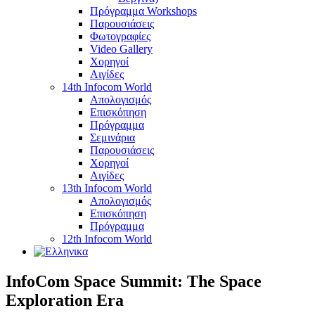
Πρόγραμμα Workshops
Παρουσιάσεις
Φωτογραφίες
Video Gallery
Χορηγοί
Αιγίδες
14th Infocom World
Απολογισμός
Επισκόπηση
Πρόγραμμα
Σεμινάρια
Παρουσιάσεις
Χορηγοί
Αιγίδες
13th Infocom World
Απολογισμός
Επισκόπηση
Πρόγραμμα
12th Infocom World
InfoCom Space Summit: The Space
Exploration Era