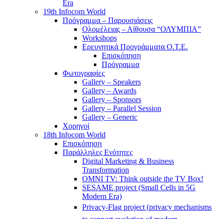
Era
19th Infocom World
Πρόγραμμα – Παρουσιάσεις
Ολομέλειας – Αίθουσα “ΟΛΥΜΠΙΑ”
Workshops
Ερευνητικά Προγράμματα Ο.Τ.Ε.
Επισκόπηση
Πρόγραμμα
Φωτογραφίες
Gallery – Speakers
Gallery – Awards
Gallery – Sponsors
Gallery – Parallel Session
Gallery – Generic
Χορηγοί
18th Infocom World
Επισκόπηση
Παράλληλες Ενότητες
Digital Marketing & Business
Transformation
OMNI TV: Think outside the TV Box!
SESAME project (Small Cells in 5G
Modern Era)
Privacy-Flag project (privacy mechanisms