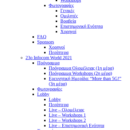
Workshops
Φωτογραφίες
Γενικές
Ομιλητές
Βραβεία
Επιστημονική Ενότητα
Χορηγοί
FAQ
Sponsors
Χορηγοί
Περίπτερα
23o Infocom World 2021
Πρόγραμμα
Πρόγραμμα Ολομέλειας (1η μέρα)
Πρόγραμμα Workshops (2η μέρα)
Ερευνητική Ημερίδα: “More than 5G!”
(3η μέρα)
Φωτογραφίες
Lobby
Lobby
Περίπτερα
Live – Ολομέλειας
Live – Workshops 1
Live – Workshops 2
Live – Επιστημονική Ενότητα