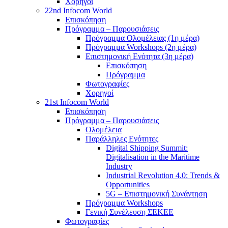
Χορηγοί
22nd Infocom World
Επισκόπηση
Πρόγραμμα – Παρουσιάσεις
Πρόγραμμα Ολομέλειας (1η μέρα)
Πρόγραμμα Workshops (2η μέρα)
Επιστημονική Ενότητα (3η μέρα)
Επισκόπηση
Πρόγραμμα
Φωτογραφίες
Χορηγοί
21st Infocom World
Επισκόπηση
Πρόγραμμα – Παρουσιάσεις
Ολομέλεια
Παράλληλες Ενότητες
Digital Shipping Summit:
Digitalisation in the Maritime
Industry
Industrial Revolution 4.0: Trends &
Opportunities
5G – Επιστημονική Συνάντηση
Πρόγραμμα Workshops
Γενική Συνέλευση ΣΕΚΕΕ
Φωτογραφίες