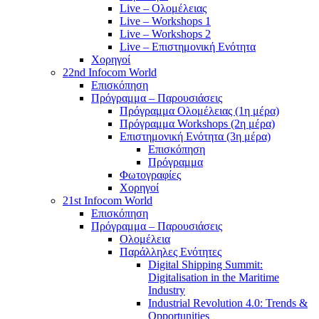
Live – Ολομέλειας
Live – Workshops 1
Live – Workshops 2
Live – Επιστημονική Ενότητα
Χορηγοί
22nd Infocom World
Επισκόπηση
Πρόγραμμα – Παρουσιάσεις
Πρόγραμμα Ολομέλειας (1η μέρα)
Πρόγραμμα Workshops (2η μέρα)
Επιστημονική Ενότητα (3η μέρα)
Επισκόπηση
Πρόγραμμα
Φωτογραφίες
Χορηγοί
21st Infocom World
Επισκόπηση
Πρόγραμμα – Παρουσιάσεις
Ολομέλεια
Παράλληλες Ενότητες
Digital Shipping Summit:
Digitalisation in the Maritime
Industry
Industrial Revolution 4.0: Trends &
Opportunities