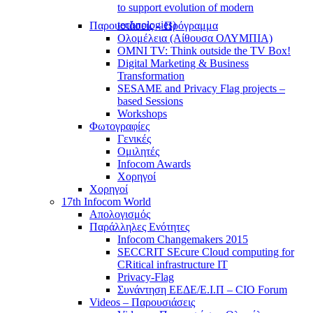
to support evolution of modern
technologies)
Παρουσιάσεις – Πρόγραμμα
Ολομέλεια (Αίθουσα ΟΛΥΜΠΙΑ)
OMNI TV: Think outside the TV Box!
Digital Marketing & Business
Transformation
SESAME and Privacy Flag projects –
based Sessions
Workshops
Φωτογραφίες
Γενικές
Ομιλητές
Infocom Awards
Χορηγοί
Χορηγοί
17th Infocom World
Απολογισμός
Παράλληλες Ενότητες
Infocom Changemakers 2015
SECCRIT SEcure Cloud computing for
CRitical infrastructure IT
Privacy-Flag
Συνάντηση ΕΕΔΕ/Ε.Ι.Π – CIO Forum
Videos – Παρουσιάσεις