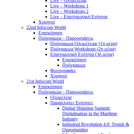
Live – Ολομέλειας
Live – Workshops 1
Live – Workshops 2
Live – Επιστημονική Ενότητα
Χορηγοί
22nd Infocom World
Επισκόπηση
Πρόγραμμα – Παρουσιάσεις
Πρόγραμμα Ολομέλειας (1η μέρα)
Πρόγραμμα Workshops (2η μέρα)
Επιστημονική Ενότητα (3η μέρα)
Επισκόπηση
Πρόγραμμα
Φωτογραφίες
Χορηγοί
21st Infocom World
Επισκόπηση
Πρόγραμμα – Παρουσιάσεις
Ολομέλεια
Παράλληλες Ενότητες
Digital Shipping Summit:
Digitalisation in the Maritime
Industry
Industrial Revolution 4.0: Trends &
Opportunities