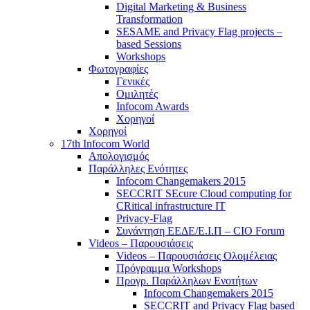
Digital Marketing & Business
Transformation
SESAME and Privacy Flag projects –
based Sessions
Workshops
Φωτογραφίες
Γενικές
Ομιλητές
Infocom Awards
Χορηγοί
Χορηγοί
17th Infocom World
Απολογισμός
Παράλληλες Ενότητες
Infocom Changemakers 2015
SECCRIT SEcure Cloud computing for
CRitical infrastructure IT
Privacy-Flag
Συνάντηση ΕΕΔΕ/Ε.Ι.Π – CIO Forum
Videos – Παρουσιάσεις
Videos – Παρουσιάσεις Ολομέλειας
Πρόγραμμα Workshops
Προγρ. Παράλληλων Ενοτήτων
Infocom Changemakers 2015
SECCRIT and Privacy Flag based