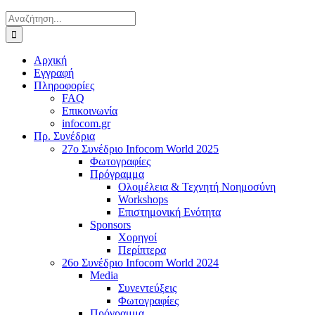
Αναζήτηση
για:
Αρχική
Εγγραφή
Πληροφορίες
FAQ
Επικοινωνία
infocom.gr
Πρ. Συνέδρια
27o Συνέδριο Infocom World 2025
Φωτογραφίες
Πρόγραμμα
Ολομέλεια & Τεχνητή Νοημοσύνη
Workshops
Επιστημονική Ενότητα
Sponsors
Χορηγοί
Περίπτερα
26o Συνέδριο Infocom World 2024
Media
Συνεντεύξεις
Φωτογραφίες
Πρόγραμμα