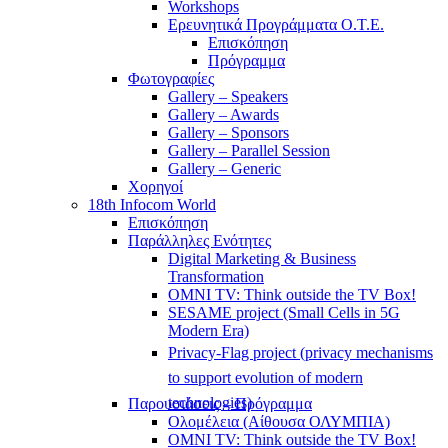
Workshops
Ερευνητικά Προγράμματα Ο.Τ.Ε.
Επισκόπηση
Πρόγραμμα
Φωτογραφίες
Gallery – Speakers
Gallery – Awards
Gallery – Sponsors
Gallery – Parallel Session
Gallery – Generic
Χορηγοί
18th Infocom World
Επισκόπηση
Παράλληλες Ενότητες
Digital Marketing & Business
Transformation
OMNI TV: Think outside the TV Box!
SESAME project (Small Cells in 5G
Modern Era)
Privacy-Flag project (privacy mechanisms
to support evolution of modern
technologies)
Παρουσιάσεις – Πρόγραμμα
Ολομέλεια (Αίθουσα ΟΛΥΜΠΙΑ)
OMNI TV: Think outside the TV Box!