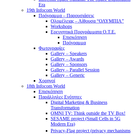
Era
19th Infocom World
Πρόγραμμα – Παρουσιάσεις
Ολομέλειας – Αίθουσα “ΟΛΥΜΠΙΑ”
Workshops
Ερευνητικά Προγράμματα Ο.Τ.Ε.
Επισκόπηση
Πρόγραμμα
Φωτογραφίες
Gallery – Speakers
Gallery – Awards
Gallery – Sponsors
Gallery – Parallel Session
Gallery – Generic
Χορηγοί
18th Infocom World
Επισκόπηση
Παράλληλες Ενότητες
Digital Marketing & Business
Transformation
OMNI TV: Think outside the TV Box!
SESAME project (Small Cells in 5G
Modern Era)
Privacy-Flag project (privacy mechanisms