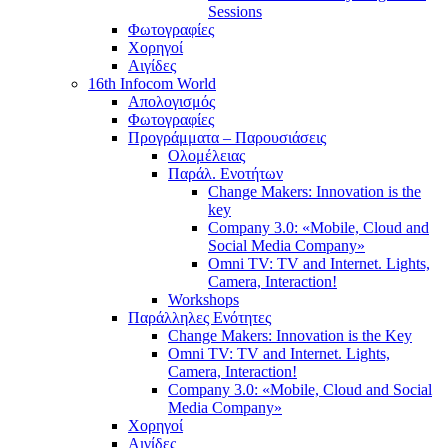
Sessions
Φωτογραφίες
Χορηγοί
Αιγίδες
16th Infocom World
Απολογισμός
Φωτογραφίες
Προγράμματα – Παρουσιάσεις
Ολομέλειας
Παράλ. Ενοτήτων
Change Makers: Innovation is the
key
Company 3.0: «Mobile, Cloud and
Social Media Company»
Omni TV: TV and Internet. Lights,
Camera, Interaction!
Workshops
Παράλληλες Ενότητες
Change Makers: Innovation is the Key
Omni TV: TV and Internet. Lights,
Camera, Interaction!
Company 3.0: «Mobile, Cloud and Social
Media Company»
Χορηγοί
Αιγίδες