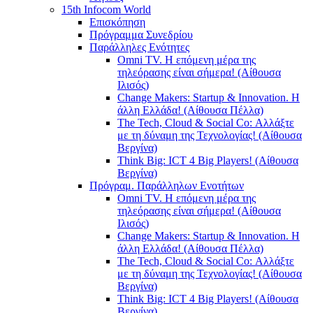
15th Infocom World
Επισκόπηση
Πρόγραμμα Συνεδρίου
Παράλληλες Ενότητες
Omni TV. Η επόμενη μέρα της
τηλεόρασης είναι σήμερα! (Αίθουσα
Ιλισός)
Change Makers: Startup & Innovation. Η
άλλη Ελλάδα! (Αίθουσα Πέλλα)
The Tech, Cloud & Social Co: Αλλάξτε
με τη δύναμη της Τεχνολογίας! (Αίθουσα
Βεργίνα)
Think Big: ICT 4 Big Players! (Αίθουσα
Βεργίνα)
Πρόγραμ. Παράλληλων Ενοτήτων
Omni TV. Η επόμενη μέρα της
τηλεόρασης είναι σήμερα! (Αίθουσα
Ιλισός)
Change Makers: Startup & Innovation. Η
άλλη Ελλάδα! (Αίθουσα Πέλλα)
The Tech, Cloud & Social Co: Αλλάξτε
με τη δύναμη της Τεχνολογίας! (Αίθουσα
Βεργίνα)
Think Big: ICT 4 Big Players! (Αίθουσα
Βεργίνα)