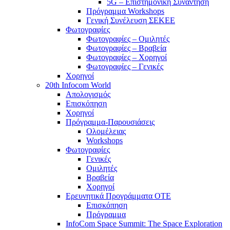
5G – Επιστημονική Συνάντηση
Πρόγραμμα Workshops
Γενική Συνέλευση ΣΕΚΕΕ
Φωτογραφίες
Φωτογραφίες – Ομιλητές
Φωτογραφίες – Βραβεία
Φωτογραφίες – Χορηγοί
Φωτογραφίες – Γενικές
Χορηγοί
20th Infocom World
Απολογισμός
Επισκόπηση
Χορηγοί
Πρόγραμμα-Παρουσιάσεις
Ολομέλειας
Workshops
Φωτογραφίες
Γενικές
Ομιλητές
Βραβεία
Χορηγοί
Ερευνητικά Προγράμματα ΟΤΕ
Επισκόπηση
Πρόγραμμα
InfoCom Space Summit: The Space Exploration