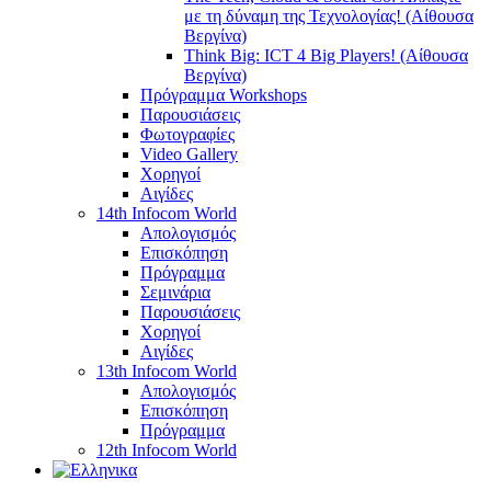
με τη δύναμη της Τεχνολογίας! (Αίθουσα
Βεργίνα)
Think Big: ICT 4 Big Players! (Αίθουσα
Βεργίνα)
Πρόγραμμα Workshops
Παρουσιάσεις
Φωτογραφίες
Video Gallery
Χορηγοί
Αιγίδες
14th Infocom World
Απολογισμός
Επισκόπηση
Πρόγραμμα
Σεμινάρια
Παρουσιάσεις
Χορηγοί
Αιγίδες
13th Infocom World
Απολογισμός
Επισκόπηση
Πρόγραμμα
12th Infocom World