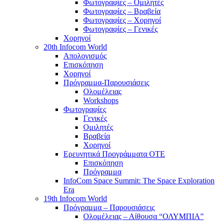
Φωτογραφίες – Ομιλητές
Φωτογραφίες – Βραβεία
Φωτογραφίες – Χορηγοί
Φωτογραφίες – Γενικές
Χορηγοί
20th Infocom World
Απολογισμός
Επισκόπηση
Χορηγοί
Πρόγραμμα-Παρουσιάσεις
Ολομέλειας
Workshops
Φωτογραφίες
Γενικές
Ομιλητές
Βραβεία
Χορηγοί
Ερευνητικά Προγράμματα ΟΤΕ
Επισκόπηση
Πρόγραμμα
InfoCom Space Summit: The Space Exploration
Era
19th Infocom World
Πρόγραμμα – Παρουσιάσεις
Ολομέλειας – Αίθουσα “ΟΛΥΜΠΙΑ”