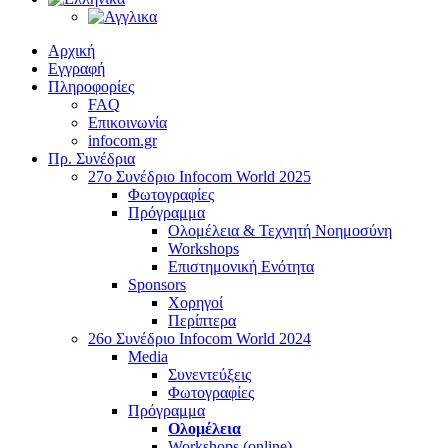
Αρχική
Εγγραφή
Πληροφορίες
FAQ
Επικοινωνία
infocom.gr
Πρ. Συνέδρια
27o Συνέδριο Infocom World 2025
Φωτογραφίες
Πρόγραμμα
Ολομέλεια & Τεχνητή Νοημοσύνη
Workshops
Επιστημονική Ενότητα
Sponsors
Χορηγοί
Περίπτερα
26o Συνέδριο Infocom World 2024
Media
Συνεντεύξεις
Φωτογραφίες
Πρόγραμμα
Ολομέλεια
Workshops (online)