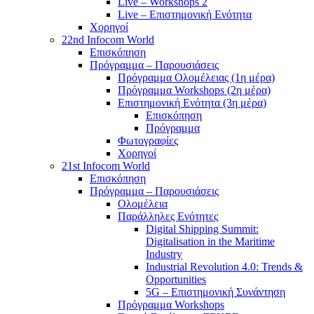
Live – Workshops 2
Live – Επιστημονική Ενότητα
Χορηγοί
22nd Infocom World
Επισκόπηση
Πρόγραμμα – Παρουσιάσεις
Πρόγραμμα Ολομέλειας (1η μέρα)
Πρόγραμμα Workshops (2η μέρα)
Επιστημονική Ενότητα (3η μέρα)
Επισκόπηση
Πρόγραμμα
Φωτογραφίες
Χορηγοί
21st Infocom World
Επισκόπηση
Πρόγραμμα – Παρουσιάσεις
Ολομέλεια
Παράλληλες Ενότητες
Digital Shipping Summit:
Digitalisation in the Maritime
Industry
Industrial Revolution 4.0: Trends &
Opportunities
5G – Επιστημονική Συνάντηση
Πρόγραμμα Workshops