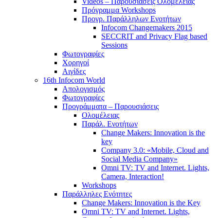
Videos – Παρουσιάσεις Ολομέλειας
Πρόγραμμα Workshops
Προγρ. Παράλληλων Ενοτήτων
Infocom Changemakers 2015
SECCRIT and Privacy Flag based
Sessions
Φωτογραφίες
Χορηγοί
Αιγίδες
16th Infocom World
Απολογισμός
Φωτογραφίες
Προγράμματα – Παρουσιάσεις
Ολομέλειας
Παράλ. Ενοτήτων
Change Makers: Innovation is the
key
Company 3.0: «Mobile, Cloud and
Social Media Company»
Omni TV: TV and Internet. Lights,
Camera, Interaction!
Workshops
Παράλληλες Ενότητες
Change Makers: Innovation is the Key
Omni TV: TV and Internet. Lights,