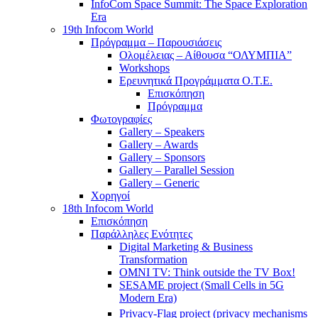
InfoCom Space Summit: The Space Exploration
Era
19th Infocom World
Πρόγραμμα – Παρουσιάσεις
Ολομέλειας – Αίθουσα “ΟΛΥΜΠΙΑ”
Workshops
Ερευνητικά Προγράμματα Ο.Τ.Ε.
Επισκόπηση
Πρόγραμμα
Φωτογραφίες
Gallery – Speakers
Gallery – Awards
Gallery – Sponsors
Gallery – Parallel Session
Gallery – Generic
Χορηγοί
18th Infocom World
Επισκόπηση
Παράλληλες Ενότητες
Digital Marketing & Business
Transformation
OMNI TV: Think outside the TV Box!
SESAME project (Small Cells in 5G
Modern Era)
Privacy-Flag project (privacy mechanisms