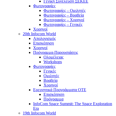
Γενική Συνέλευση ΣΕΚΕΕ
Φωτογραφίες
Φωτογραφίες – Ομιλητές
Φωτογραφίες – Βραβεία
Φωτογραφίες – Χορηγοί
Φωτογραφίες – Γενικές
Χορηγοί
20th Infocom World
Απολογισμός
Επισκόπηση
Χορηγοί
Πρόγραμμα-Παρουσιάσεις
Ολομέλειας
Workshops
Φωτογραφίες
Γενικές
Ομιλητές
Βραβεία
Χορηγοί
Ερευνητικά Προγράμματα ΟΤΕ
Επισκόπηση
Πρόγραμμα
InfoCom Space Summit: The Space Exploration
Era
19th Infocom World