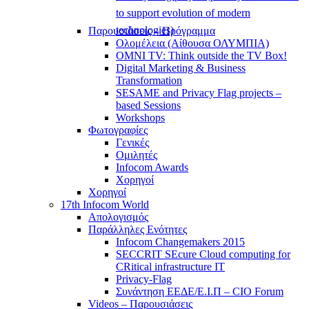
to support evolution of modern
technologies)
Παρουσιάσεις – Πρόγραμμα
Ολομέλεια (Αίθουσα ΟΛΥΜΠΙΑ)
OMNI TV: Think outside the TV Box!
Digital Marketing & Business
Transformation
SESAME and Privacy Flag projects –
based Sessions
Workshops
Φωτογραφίες
Γενικές
Ομιλητές
Infocom Awards
Χορηγοί
Χορηγοί
17th Infocom World
Απολογισμός
Παράλληλες Ενότητες
Infocom Changemakers 2015
SECCRIT SEcure Cloud computing for
CRitical infrastructure IT
Privacy-Flag
Συνάντηση ΕΕΔΕ/Ε.Ι.Π – CIO Forum
Videos – Παρουσιάσεις