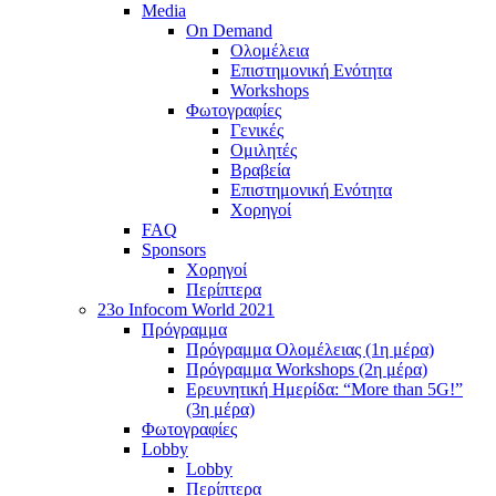
Media
On Demand
Ολομέλεια
Επιστημονική Ενότητα
Workshops
Φωτογραφίες
Γενικές
Ομιλητές
Βραβεία
Επιστημονική Ενότητα
Χορηγοί
FAQ
Sponsors
Χορηγοί
Περίπτερα
23o Infocom World 2021
Πρόγραμμα
Πρόγραμμα Ολομέλειας (1η μέρα)
Πρόγραμμα Workshops (2η μέρα)
Ερευνητική Ημερίδα: “More than 5G!”
(3η μέρα)
Φωτογραφίες
Lobby
Lobby
Περίπτερα