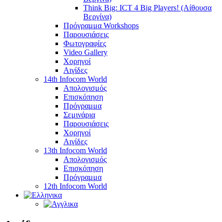
Think Big: ICT 4 Big Players! (Αίθουσα
Βεργίνα)
Πρόγραμμα Workshops
Παρουσιάσεις
Φωτογραφίες
Video Gallery
Χορηγοί
Αιγίδες
14th Infocom World
Απολογισμός
Επισκόπηση
Πρόγραμμα
Σεμινάρια
Παρουσιάσεις
Χορηγοί
Αιγίδες
13th Infocom World
Απολογισμός
Επισκόπηση
Πρόγραμμα
12th Infocom World