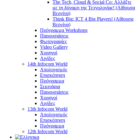
The Tech, Cloud & Social Co: Αλλάξτε
με τη δύναμη της Τεχνολογίας! (Αίθουσα
Βεργίνα)
Think Big: ICT 4 Big Players! (Αίθουσα
Βεργίνα)
Πρόγραμμα Workshops
Παρουσιάσεις
Φωτογραφίες
Video Gallery
Χορηγοί
Αιγίδες
14th Infocom World
Απολογισμός
Επισκόπηση
Πρόγραμμα
Σεμινάρια
Παρουσιάσεις
Χορηγοί
Αιγίδες
13th Infocom World
Απολογισμός
Επισκόπηση
Πρόγραμμα
12th Infocom World