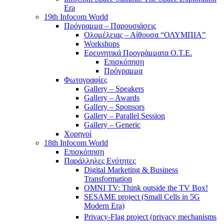
Era
19th Infocom World
Πρόγραμμα – Παρουσιάσεις
Ολομέλειας – Αίθουσα “ΟΛΥΜΠΙΑ”
Workshops
Ερευνητικά Προγράμματα Ο.Τ.Ε.
Επισκόπηση
Πρόγραμμα
Φωτογραφίες
Gallery – Speakers
Gallery – Awards
Gallery – Sponsors
Gallery – Parallel Session
Gallery – Generic
Χορηγοί
18th Infocom World
Επισκόπηση
Παράλληλες Ενότητες
Digital Marketing & Business
Transformation
OMNI TV: Think outside the TV Box!
SESAME project (Small Cells in 5G
Modern Era)
Privacy-Flag project (privacy mechanisms