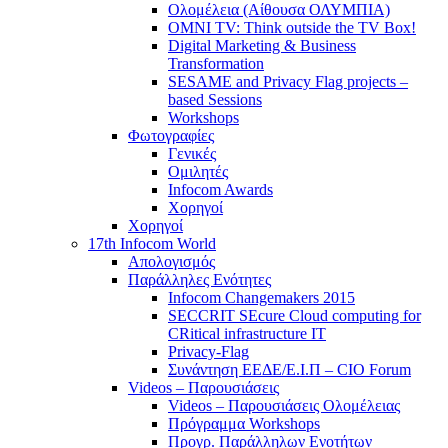
Ολομέλεια (Αίθουσα ΟΛΥΜΠΙΑ)
OMNI TV: Think outside the TV Box!
Digital Marketing & Business
Transformation
SESAME and Privacy Flag projects –
based Sessions
Workshops
Φωτογραφίες
Γενικές
Ομιλητές
Infocom Awards
Χορηγοί
Χορηγοί
17th Infocom World
Απολογισμός
Παράλληλες Ενότητες
Infocom Changemakers 2015
SECCRIT SEcure Cloud computing for
CRitical infrastructure IT
Privacy-Flag
Συνάντηση ΕΕΔΕ/Ε.Ι.Π – CIO Forum
Videos – Παρουσιάσεις
Videos – Παρουσιάσεις Ολομέλειας
Πρόγραμμα Workshops
Προγρ. Παράλληλων Ενοτήτων