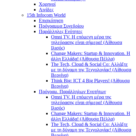
Χορηγοί
Αιγίδες
15th Infocom World
Επισκόπηση
Πρόγραμμα Συνεδρίου
Παράλληλες Ενότητες
Omni TV. Η επόμενη μέρα της
τηλεόρασης είναι σήμερα! (Αίθουσα
Ιλισός)
Change Makers: Startup & Innovation. Η
άλλη Ελλάδα! (Αίθουσα Πέλλα)
The Tech, Cloud & Social Co: Αλλάξτε
με τη δύναμη της Τεχνολογίας! (Αίθουσα
Βεργίνα)
Think Big: ICT 4 Big Players! (Αίθουσα
Βεργίνα)
Πρόγραμ. Παράλληλων Ενοτήτων
Omni TV. Η επόμενη μέρα της
τηλεόρασης είναι σήμερα! (Αίθουσα
Ιλισός)
Change Makers: Startup & Innovation. Η
άλλη Ελλάδα! (Αίθουσα Πέλλα)
The Tech, Cloud & Social Co: Αλλάξτε
με τη δύναμη της Τεχνολογίας! (Αίθουσα
Βεργίνα)