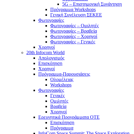
5G – Επιστημονική Συνάντηση
Πρόγραμμα Workshops
Γενική Συνέλευση ΣΕΚΕΕ
Φωτογραφίες
Φωτογραφίες – Ομιλητές
Φωτογραφίες – Βραβεία
Φωτογραφίες – Χορηγοί
Φωτογραφίες – Γενικές
Χορηγοί
20th Infocom World
Απολογισμός
Επισκόπηση
Χορηγοί
Πρόγραμμα-Παρουσιάσεις
Ολομέλειας
Workshops
Φωτογραφίες
Γενικές
Ομιλητές
Βραβεία
Χορηγοί
Ερευνητικά Προγράμματα ΟΤΕ
Επισκόπηση
Πρόγραμμα
InfoCom Space Summit: The Space Exploration