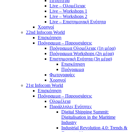
Περίπτερα
Live – Ολομέλειας
Live – Workshops 1
Live – Workshops 2
Live – Επιστημονική Ενότητα
Χορηγοί
22nd Infocom World
Επισκόπηση
Πρόγραμμα – Παρουσιάσεις
Πρόγραμμα Ολομέλειας (1η μέρα)
Πρόγραμμα Workshops (2η μέρα)
Επιστημονική Ενότητα (3η μέρα)
Επισκόπηση
Πρόγραμμα
Φωτογραφίες
Χορηγοί
21st Infocom World
Επισκόπηση
Πρόγραμμα – Παρουσιάσεις
Ολομέλεια
Παράλληλες Ενότητες
Digital Shipping Summit:
Digitalisation in the Maritime
Industry
Industrial Revolution 4.0: Trends &