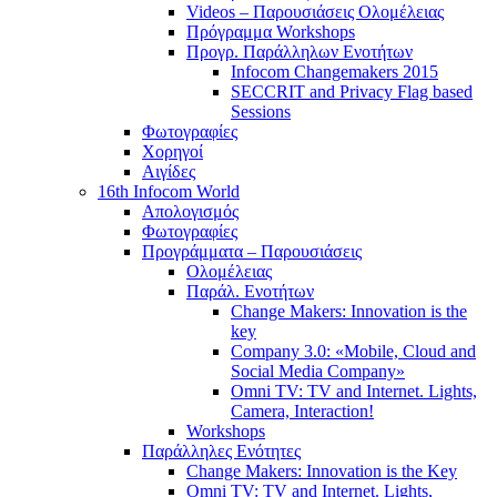
Videos – Παρουσιάσεις Ολομέλειας
Πρόγραμμα Workshops
Προγρ. Παράλληλων Ενοτήτων
Infocom Changemakers 2015
SECCRIT and Privacy Flag based
Sessions
Φωτογραφίες
Χορηγοί
Αιγίδες
16th Infocom World
Απολογισμός
Φωτογραφίες
Προγράμματα – Παρουσιάσεις
Ολομέλειας
Παράλ. Ενοτήτων
Change Makers: Innovation is the
key
Company 3.0: «Mobile, Cloud and
Social Media Company»
Omni TV: TV and Internet. Lights,
Camera, Interaction!
Workshops
Παράλληλες Ενότητες
Change Makers: Innovation is the Key
Omni TV: TV and Internet. Lights,