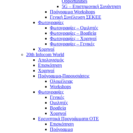
Opportunities
5G – Επιστημονική Συνάντηση
Πρόγραμμα Workshops
Γενική Συνέλευση ΣΕΚΕΕ
Φωτογραφίες
Φωτογραφίες – Ομιλητές
Φωτογραφίες – Βραβεία
Φωτογραφίες – Χορηγοί
Φωτογραφίες – Γενικές
Χορηγοί
20th Infocom World
Απολογισμός
Επισκόπηση
Χορηγοί
Πρόγραμμα-Παρουσιάσεις
Ολομέλειας
Workshops
Φωτογραφίες
Γενικές
Ομιλητές
Βραβεία
Χορηγοί
Ερευνητικά Προγράμματα ΟΤΕ
Επισκόπηση
Πρόγραμμα