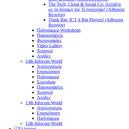
The Tech, Cloud & Social Co: Αλλάξτε
με τη δύναμη της Τεχνολογίας! (Αίθουσα
Βεργίνα)
Think Big: ICT 4 Big Players! (Αίθουσα
Βεργίνα)
Πρόγραμμα Workshops
Παρουσιάσεις
Φωτογραφίες
Video Gallery
Χορηγοί
Αιγίδες
14th Infocom World
Απολογισμός
Επισκόπηση
Πρόγραμμα
Σεμινάρια
Παρουσιάσεις
Χορηγοί
Αιγίδες
13th Infocom World
Απολογισμός
Επισκόπηση
Πρόγραμμα
12th Infocom World