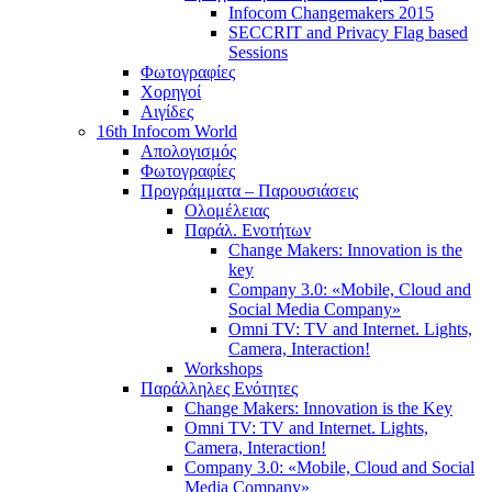
Infocom Changemakers 2015
SECCRIT and Privacy Flag based
Sessions
Φωτογραφίες
Χορηγοί
Αιγίδες
16th Infocom World
Απολογισμός
Φωτογραφίες
Προγράμματα – Παρουσιάσεις
Ολομέλειας
Παράλ. Ενοτήτων
Change Makers: Innovation is the
key
Company 3.0: «Mobile, Cloud and
Social Media Company»
Omni TV: TV and Internet. Lights,
Camera, Interaction!
Workshops
Παράλληλες Ενότητες
Change Makers: Innovation is the Key
Omni TV: TV and Internet. Lights,
Camera, Interaction!
Company 3.0: «Mobile, Cloud and Social
Media Company»