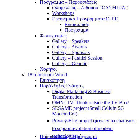
Πρόγραμμα – Παρουσιάσεις
Ολομέλειας – Αίθουσα “ΟΛΥΜΠΙΑ”
Workshops
Ερευνητικά Προγράμματα Ο.Τ.Ε.
Επισκόπηση
Πρόγραμμα
Φωτογραφίες
Gallery – Speakers
Gallery – Awards
Gallery – Sponsors
Gallery – Parallel Session
Gallery – Generic
Χορηγοί
18th Infocom World
Επισκόπηση
Παράλληλες Ενότητες
Digital Marketing & Business
Transformation
OMNI TV: Think outside the TV Box!
SESAME project (Small Cells in 5G
Modern Era)
Privacy-Flag project (privacy mechanisms
to support evolution of modern
technologies)
Παρουσιάσεις – Πρόγραμμα