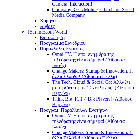
Camera, Interaction!
Company 3.0: «Mobile, Cloud and Social
Media Company»
Χορηγοί
Αιγίδες
15th Infocom World
Επισκόπηση
Πρόγραμμα Συνεδρίου
Παράλληλες Ενότητες
Omni TV. Η επόμενη μέρα της
τηλεόρασης είναι σήμερα! (Αίθουσα
Ιλισός)
Change Makers: Startup & Innovation. Η
άλλη Ελλάδα! (Αίθουσα Πέλλα)
The Tech, Cloud & Social Co: Αλλάξτε
με τη δύναμη της Τεχνολογίας! (Αίθουσα
Βεργίνα)
Think Big: ICT 4 Big Players! (Αίθουσα
Βεργίνα)
Πρόγραμ. Παράλληλων Ενοτήτων
Omni TV. Η επόμενη μέρα της
τηλεόρασης είναι σήμερα! (Αίθουσα
Ιλισός)
Change Makers: Startup & Innovation. Η
άλλη Ελλάδα! (Αίθουσα Πέλλα)