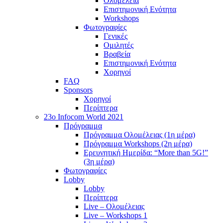
Ολομέλεια
Επιστημονική Ενότητα
Workshops
Φωτογραφίες
Γενικές
Ομιλητές
Βραβεία
Επιστημονική Ενότητα
Χορηγοί
FAQ
Sponsors
Χορηγοί
Περίπτερα
23o Infocom World 2021
Πρόγραμμα
Πρόγραμμα Ολομέλειας (1η μέρα)
Πρόγραμμα Workshops (2η μέρα)
Ερευνητική Ημερίδα: “More than 5G!”
(3η μέρα)
Φωτογραφίες
Lobby
Lobby
Περίπτερα
Live – Ολομέλειας
Live – Workshops 1