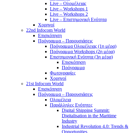
Live – Ολομέλειας
Live – Workshops 1
Live – Workshops 2
Live – Επιστημονική Ενότητα
Χορηγοί
22nd Infocom World
Επισκόπηση
Πρόγραμμα – Παρουσιάσεις
Πρόγραμμα Ολομέλειας (1η μέρα)
Πρόγραμμα Workshops (2η μέρα)
Επιστημονική Ενότητα (3η μέρα)
Επισκόπηση
Πρόγραμμα
Φωτογραφίες
Χορηγοί
21st Infocom World
Επισκόπηση
Πρόγραμμα – Παρουσιάσεις
Ολομέλεια
Παράλληλες Ενότητες
Digital Shipping Summit:
Digitalisation in the Maritime
Industry
Industrial Revolution 4.0: Trends &
Opportunities