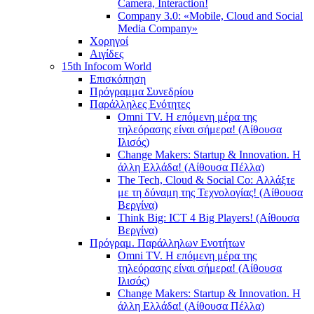
Camera, Interaction!
Company 3.0: «Mobile, Cloud and Social
Media Company»
Χορηγοί
Αιγίδες
15th Infocom World
Επισκόπηση
Πρόγραμμα Συνεδρίου
Παράλληλες Ενότητες
Omni TV. Η επόμενη μέρα της
τηλεόρασης είναι σήμερα! (Αίθουσα
Ιλισός)
Change Makers: Startup & Innovation. Η
άλλη Ελλάδα! (Αίθουσα Πέλλα)
The Tech, Cloud & Social Co: Αλλάξτε
με τη δύναμη της Τεχνολογίας! (Αίθουσα
Βεργίνα)
Think Big: ICT 4 Big Players! (Αίθουσα
Βεργίνα)
Πρόγραμ. Παράλληλων Ενοτήτων
Omni TV. Η επόμενη μέρα της
τηλεόρασης είναι σήμερα! (Αίθουσα
Ιλισός)
Change Makers: Startup & Innovation. Η
άλλη Ελλάδα! (Αίθουσα Πέλλα)