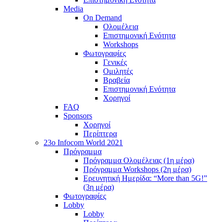
Media
On Demand
Ολομέλεια
Επιστημονική Ενότητα
Workshops
Φωτογραφίες
Γενικές
Ομιλητές
Βραβεία
Επιστημονική Ενότητα
Χορηγοί
FAQ
Sponsors
Χορηγοί
Περίπτερα
23o Infocom World 2021
Πρόγραμμα
Πρόγραμμα Ολομέλειας (1η μέρα)
Πρόγραμμα Workshops (2η μέρα)
Ερευνητική Ημερίδα: “More than 5G!”
(3η μέρα)
Φωτογραφίες
Lobby
Lobby