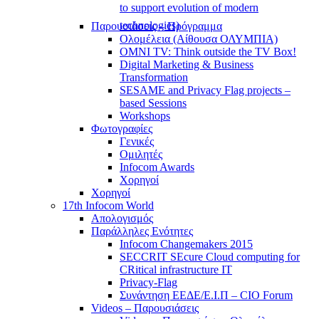
to support evolution of modern
technologies)
Παρουσιάσεις – Πρόγραμμα
Ολομέλεια (Αίθουσα ΟΛΥΜΠΙΑ)
OMNI TV: Think outside the TV Box!
Digital Marketing & Business
Transformation
SESAME and Privacy Flag projects –
based Sessions
Workshops
Φωτογραφίες
Γενικές
Ομιλητές
Infocom Awards
Χορηγοί
Χορηγοί
17th Infocom World
Απολογισμός
Παράλληλες Ενότητες
Infocom Changemakers 2015
SECCRIT SEcure Cloud computing for
CRitical infrastructure IT
Privacy-Flag
Συνάντηση ΕΕΔΕ/Ε.Ι.Π – CIO Forum
Videos – Παρουσιάσεις