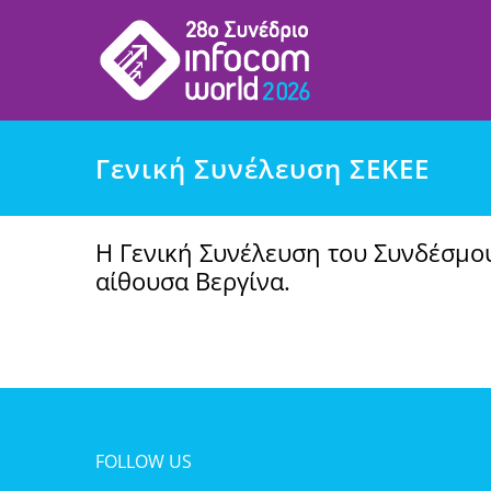
Μετάβαση
στο
περιεχόμενο
Γενική Συνέλευση ΣΕΚΕΕ
Η Γενική Συνέλευση του Συνδέσμου
αίθουσα Βεργίνα.
FOLLOW US