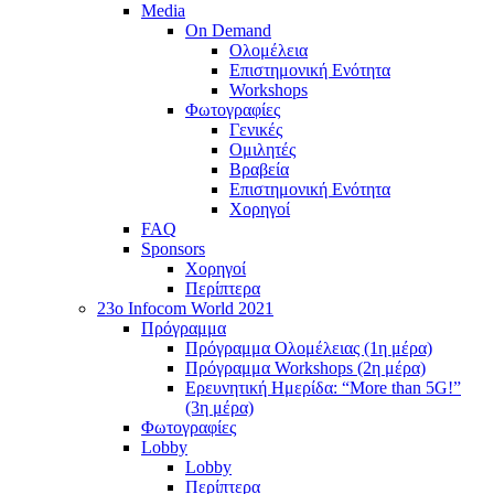
Media
On Demand
Ολομέλεια
Επιστημονική Ενότητα
Workshops
Φωτογραφίες
Γενικές
Ομιλητές
Βραβεία
Επιστημονική Ενότητα
Χορηγοί
FAQ
Sponsors
Χορηγοί
Περίπτερα
23o Infocom World 2021
Πρόγραμμα
Πρόγραμμα Ολομέλειας (1η μέρα)
Πρόγραμμα Workshops (2η μέρα)
Ερευνητική Ημερίδα: “More than 5G!”
(3η μέρα)
Φωτογραφίες
Lobby
Lobby
Περίπτερα