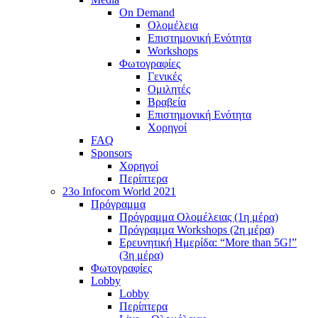
On Demand
Ολομέλεια
Επιστημονική Ενότητα
Workshops
Φωτογραφίες
Γενικές
Ομιλητές
Βραβεία
Επιστημονική Ενότητα
Χορηγοί
FAQ
Sponsors
Χορηγοί
Περίπτερα
23o Infocom World 2021
Πρόγραμμα
Πρόγραμμα Ολομέλειας (1η μέρα)
Πρόγραμμα Workshops (2η μέρα)
Ερευνητική Ημερίδα: “More than 5G!”
(3η μέρα)
Φωτογραφίες
Lobby
Lobby
Περίπτερα