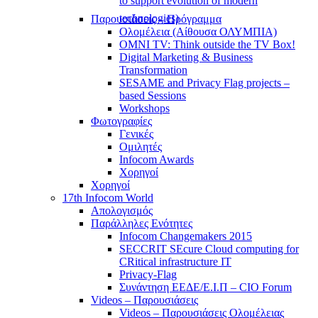
to support evolution of modern
technologies)
Παρουσιάσεις – Πρόγραμμα
Ολομέλεια (Αίθουσα ΟΛΥΜΠΙΑ)
OMNI TV: Think outside the TV Box!
Digital Marketing & Business
Transformation
SESAME and Privacy Flag projects –
based Sessions
Workshops
Φωτογραφίες
Γενικές
Ομιλητές
Infocom Awards
Χορηγοί
Χορηγοί
17th Infocom World
Απολογισμός
Παράλληλες Ενότητες
Infocom Changemakers 2015
SECCRIT SEcure Cloud computing for
CRitical infrastructure IT
Privacy-Flag
Συνάντηση ΕΕΔΕ/Ε.Ι.Π – CIO Forum
Videos – Παρουσιάσεις
Videos – Παρουσιάσεις Ολομέλειας