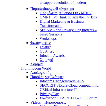
to support evolution of modern
technologies)
Παρουσιάσεις – Πρόγραμμα
Ολομέλεια (Αίθουσα ΟΛΥΜΠΙΑ)
OMNI TV: Think outside the TV Box!
Digital Marketing & Business
Transformation
SESAME and Privacy Flag projects –
based Sessions
Workshops
Φωτογραφίες
Γενικές
Ομιλητές
Infocom Awards
Χορηγοί
Χορηγοί
17th Infocom World
Απολογισμός
Παράλληλες Ενότητες
Infocom Changemakers 2015
SECCRIT SEcure Cloud computing for
CRitical infrastructure IT
Privacy-Flag
Συνάντηση ΕΕΔΕ/Ε.Ι.Π – CIO Forum
Videos – Παρουσιάσεις