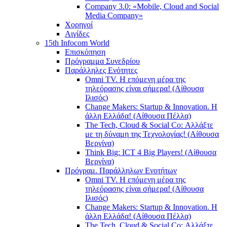
Company 3.0: «Mobile, Cloud and Social
Media Company»
Χορηγοί
Αιγίδες
15th Infocom World
Επισκόπηση
Πρόγραμμα Συνεδρίου
Παράλληλες Ενότητες
Omni TV. Η επόμενη μέρα της
τηλεόρασης είναι σήμερα! (Αίθουσα
Ιλισός)
Change Makers: Startup & Innovation. Η
άλλη Ελλάδα! (Αίθουσα Πέλλα)
The Tech, Cloud & Social Co: Αλλάξτε
με τη δύναμη της Τεχνολογίας! (Αίθουσα
Βεργίνα)
Think Big: ICT 4 Big Players! (Αίθουσα
Βεργίνα)
Πρόγραμ. Παράλληλων Ενοτήτων
Omni TV. Η επόμενη μέρα της
τηλεόρασης είναι σήμερα! (Αίθουσα
Ιλισός)
Change Makers: Startup & Innovation. Η
άλλη Ελλάδα! (Αίθουσα Πέλλα)
The Tech, Cloud & Social Co: Αλλάξτε