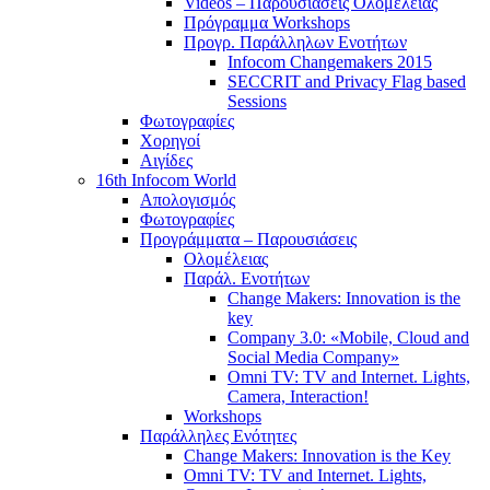
Videos – Παρουσιάσεις Ολομέλειας
Πρόγραμμα Workshops
Προγρ. Παράλληλων Ενοτήτων
Infocom Changemakers 2015
SECCRIT and Privacy Flag based
Sessions
Φωτογραφίες
Χορηγοί
Αιγίδες
16th Infocom World
Απολογισμός
Φωτογραφίες
Προγράμματα – Παρουσιάσεις
Ολομέλειας
Παράλ. Ενοτήτων
Change Makers: Innovation is the
key
Company 3.0: «Mobile, Cloud and
Social Media Company»
Omni TV: TV and Internet. Lights,
Camera, Interaction!
Workshops
Παράλληλες Ενότητες
Change Makers: Innovation is the Key
Omni TV: TV and Internet. Lights,