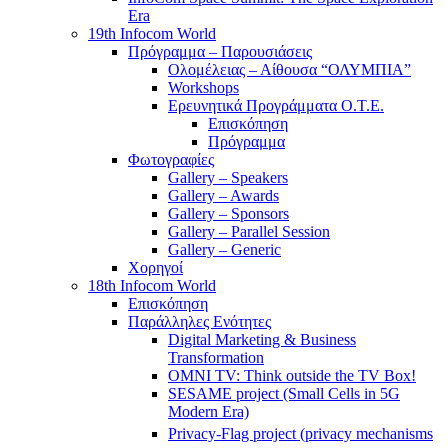
Era
19th Infocom World
Πρόγραμμα – Παρουσιάσεις
Ολομέλειας – Αίθουσα “ΟΛΥΜΠΙΑ”
Workshops
Ερευνητικά Προγράμματα Ο.Τ.Ε.
Επισκόπηση
Πρόγραμμα
Φωτογραφίες
Gallery – Speakers
Gallery – Awards
Gallery – Sponsors
Gallery – Parallel Session
Gallery – Generic
Χορηγοί
18th Infocom World
Επισκόπηση
Παράλληλες Ενότητες
Digital Marketing & Business
Transformation
OMNI TV: Think outside the TV Box!
SESAME project (Small Cells in 5G
Modern Era)
Privacy-Flag project (privacy mechanisms