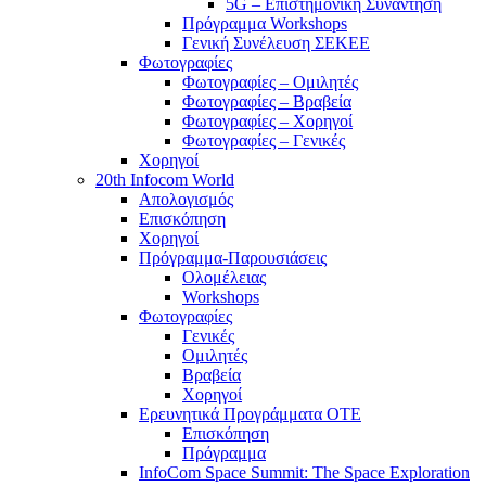
5G – Επιστημονική Συνάντηση
Πρόγραμμα Workshops
Γενική Συνέλευση ΣΕΚΕΕ
Φωτογραφίες
Φωτογραφίες – Ομιλητές
Φωτογραφίες – Βραβεία
Φωτογραφίες – Χορηγοί
Φωτογραφίες – Γενικές
Χορηγοί
20th Infocom World
Απολογισμός
Επισκόπηση
Χορηγοί
Πρόγραμμα-Παρουσιάσεις
Ολομέλειας
Workshops
Φωτογραφίες
Γενικές
Ομιλητές
Βραβεία
Χορηγοί
Ερευνητικά Προγράμματα ΟΤΕ
Επισκόπηση
Πρόγραμμα
InfoCom Space Summit: The Space Exploration