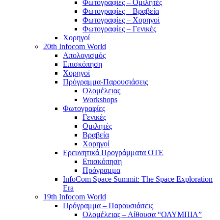
Φωτογραφίες – Ομιλητές
Φωτογραφίες – Βραβεία
Φωτογραφίες – Χορηγοί
Φωτογραφίες – Γενικές
Χορηγοί
20th Infocom World
Απολογισμός
Επισκόπηση
Χορηγοί
Πρόγραμμα-Παρουσιάσεις
Ολομέλειας
Workshops
Φωτογραφίες
Γενικές
Ομιλητές
Βραβεία
Χορηγοί
Ερευνητικά Προγράμματα ΟΤΕ
Επισκόπηση
Πρόγραμμα
InfoCom Space Summit: The Space Exploration
Era
19th Infocom World
Πρόγραμμα – Παρουσιάσεις
Ολομέλειας – Αίθουσα “ΟΛΥΜΠΙΑ”