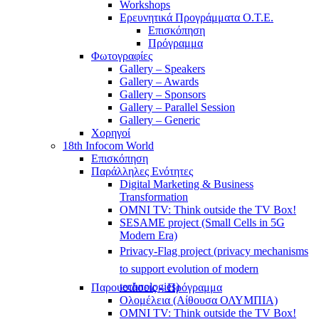
Workshops
Ερευνητικά Προγράμματα Ο.Τ.Ε.
Επισκόπηση
Πρόγραμμα
Φωτογραφίες
Gallery – Speakers
Gallery – Awards
Gallery – Sponsors
Gallery – Parallel Session
Gallery – Generic
Χορηγοί
18th Infocom World
Επισκόπηση
Παράλληλες Ενότητες
Digital Marketing & Business
Transformation
OMNI TV: Think outside the TV Box!
SESAME project (Small Cells in 5G
Modern Era)
Privacy-Flag project (privacy mechanisms
to support evolution of modern
technologies)
Παρουσιάσεις – Πρόγραμμα
Ολομέλεια (Αίθουσα ΟΛΥΜΠΙΑ)
OMNI TV: Think outside the TV Box!