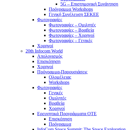
5G – Επιστημονική Συνάντηση
Πρόγραμμα Workshops
Γενική Συνέλευση ΣΕΚΕΕ
Φωτογραφίες
Φωτογραφίες – Ομιλητές
Φωτογραφίες – Βραβεία
Φωτογραφίες – Χορηγοί
Φωτογραφίες – Γενικές
Χορηγοί
20th Infocom World
Απολογισμός
Επισκόπηση
Χορηγοί
Πρόγραμμα-Παρουσιάσεις
Ολομέλειας
Workshops
Φωτογραφίες
Γενικές
Ομιλητές
Βραβεία
Χορηγοί
Ερευνητικά Προγράμματα ΟΤΕ
Επισκόπηση
Πρόγραμμα
InfoCom Space Summit: The Space Exploration