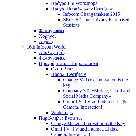
Πρόγραμμα Workshops
Προγρ. Παράλληλων Ενοτήτων
Infocom Changemakers 2015
SECCRIT and Privacy Flag based
Sessions
Φωτογραφίες
Χορηγοί
Αιγίδες
16th Infocom World
Απολογισμός
Φωτογραφίες
Προγράμματα – Παρουσιάσεις
Ολομέλειας
Παράλ. Ενοτήτων
Change Makers: Innovation is the
key
Company 3.0: «Mobile, Cloud and
Social Media Company»
Omni TV: TV and Internet. Lights,
Camera, Interaction!
Workshops
Παράλληλες Ενότητες
Change Makers: Innovation is the Key
Omni TV: TV and Internet. Lights,
Camera, Interaction!