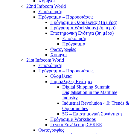
Χορηγοί
22nd Infocom World
Επισκόπηση
Πρόγραμμα – Παρουσιάσεις
Πρόγραμμα Ολομέλειας (1η μέρα)
Πρόγραμμα Workshops (2η μέρα)
Επιστημονική Ενότητα (3η μέρα)
Επισκόπηση
Πρόγραμμα
Φωτογραφίες
Χορηγοί
21st Infocom World
Επισκόπηση
Πρόγραμμα – Παρουσιάσεις
Ολομέλεια
Παράλληλες Ενότητες
Digital Shipping Summit:
Digitalisation in the Maritime
Industry
Industrial Revolution 4.0: Trends &
Opportunities
5G – Επιστημονική Συνάντηση
Πρόγραμμα Workshops
Γενική Συνέλευση ΣΕΚΕΕ
Φωτογραφίες