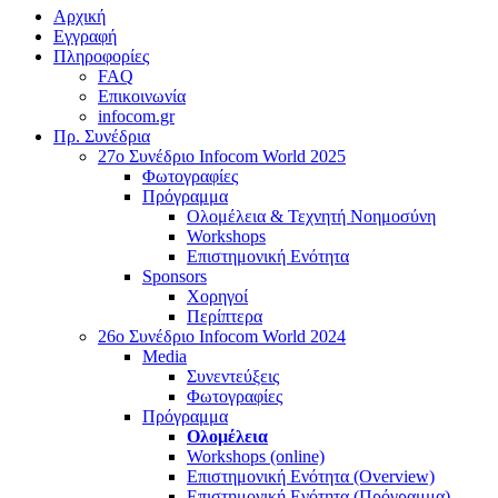
Αρχική
Εγγραφή
Πληροφορίες
FAQ
Επικοινωνία
infocom.gr
Πρ. Συνέδρια
27o Συνέδριο Infocom World 2025
Φωτογραφίες
Πρόγραμμα
Ολομέλεια & Τεχνητή Νοημοσύνη
Workshops
Επιστημονική Ενότητα
Sponsors
Χορηγοί
Περίπτερα
26o Συνέδριο Infocom World 2024
Media
Συνεντεύξεις
Φωτογραφίες
Πρόγραμμα
Ολομέλεια
Workshops (online)
Επιστημονική Ενότητα (Overview)
Επιστημονική Ενότητα (Πρόγραμμα)