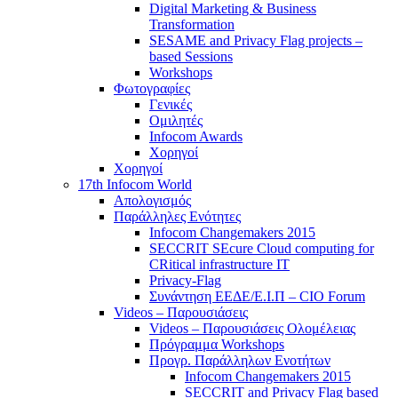
Digital Marketing & Business
Transformation
SESAME and Privacy Flag projects –
based Sessions
Workshops
Φωτογραφίες
Γενικές
Ομιλητές
Infocom Awards
Χορηγοί
Χορηγοί
17th Infocom World
Απολογισμός
Παράλληλες Ενότητες
Infocom Changemakers 2015
SECCRIT SEcure Cloud computing for
CRitical infrastructure IT
Privacy-Flag
Συνάντηση ΕΕΔΕ/Ε.Ι.Π – CIO Forum
Videos – Παρουσιάσεις
Videos – Παρουσιάσεις Ολομέλειας
Πρόγραμμα Workshops
Προγρ. Παράλληλων Ενοτήτων
Infocom Changemakers 2015
SECCRIT and Privacy Flag based