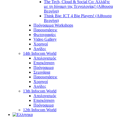
The Tech, Cloud & Social Co: Αλλάξτε
με τη δύναμη της Τεχνολογίας! (Αίθουσα
Βεργίνα)
Think Big: ICT 4 Big Players! (Αίθουσα
Βεργίνα)
Πρόγραμμα Workshops
Παρουσιάσεις
Φωτογραφίες
Video Gallery
Χορηγοί
Αιγίδες
14th Infocom World
Απολογισμός
Επισκόπηση
Πρόγραμμα
Σεμινάρια
Παρουσιάσεις
Χορηγοί
Αιγίδες
13th Infocom World
Απολογισμός
Επισκόπηση
Πρόγραμμα
12th Infocom World