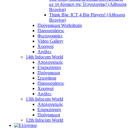
με τη δύναμη της Τεχνολογίας! (Αίθουσα
Βεργίνα)
Think Big: ICT 4 Big Players! (Αίθουσα
Βεργίνα)
Πρόγραμμα Workshops
Παρουσιάσεις
Φωτογραφίες
Video Gallery
Χορηγοί
Αιγίδες
14th Infocom World
Απολογισμός
Επισκόπηση
Πρόγραμμα
Σεμινάρια
Παρουσιάσεις
Χορηγοί
Αιγίδες
13th Infocom World
Απολογισμός
Επισκόπηση
Πρόγραμμα
12th Infocom World