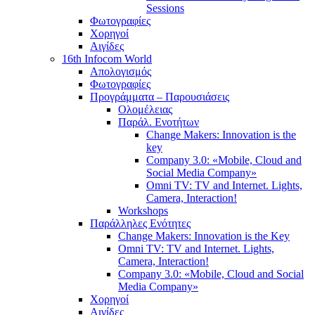
Sessions
Φωτογραφίες
Χορηγοί
Αιγίδες
16th Infocom World
Απολογισμός
Φωτογραφίες
Προγράμματα – Παρουσιάσεις
Ολομέλειας
Παράλ. Ενοτήτων
Change Makers: Innovation is the
key
Company 3.0: «Mobile, Cloud and
Social Media Company»
Omni TV: TV and Internet. Lights,
Camera, Interaction!
Workshops
Παράλληλες Ενότητες
Change Makers: Innovation is the Key
Omni TV: TV and Internet. Lights,
Camera, Interaction!
Company 3.0: «Mobile, Cloud and Social
Media Company»
Χορηγοί
Αιγίδες