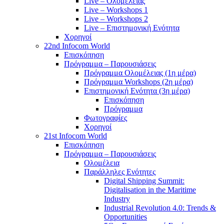
Live – Ολομέλειας
Live – Workshops 1
Live – Workshops 2
Live – Επιστημονική Ενότητα
Χορηγοί
22nd Infocom World
Επισκόπηση
Πρόγραμμα – Παρουσιάσεις
Πρόγραμμα Ολομέλειας (1η μέρα)
Πρόγραμμα Workshops (2η μέρα)
Επιστημονική Ενότητα (3η μέρα)
Επισκόπηση
Πρόγραμμα
Φωτογραφίες
Χορηγοί
21st Infocom World
Επισκόπηση
Πρόγραμμα – Παρουσιάσεις
Ολομέλεια
Παράλληλες Ενότητες
Digital Shipping Summit:
Digitalisation in the Maritime
Industry
Industrial Revolution 4.0: Trends &
Opportunities