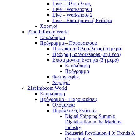
Live – Ολομέλειας
Live – Workshops 1
Live – Workshops 2
Live – Επιστημονική Ενότητα
Χορηγοί
22nd Infocom World
Επισκόπηση
Πρόγραμμα – Παρουσιάσεις
Πρόγραμμα Ολομέλειας (1η μέρα)
Πρόγραμμα Workshops (2η μέρα)
Επιστημονική Ενότητα (3η μέρα)
Επισκόπηση
Πρόγραμμα
Φωτογραφίες
Χορηγοί
21st Infocom World
Επισκόπηση
Πρόγραμμα – Παρουσιάσεις
Ολομέλεια
Παράλληλες Ενότητες
Digital Shipping Summit:
Digitalisation in the Maritime
Industry
Industrial Revolution 4.0: Trends &
Opportunities