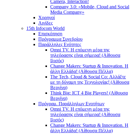
Camera, Interaction!
Company 3.0: «Mobile, Cloud and Social
Media Company»
Χορηγοί
Αιγίδες
15th Infocom World
Επισκόπηση
Πρόγραμμα Συνεδρίου
Παράλληλες Ενότητες
Omni TV. Η επόμενη μέρα της
τηλεόρασης είναι σήμερα! (Αίθουσα
Ιλισός)
Change Makers: Startup & Innovation. Η
άλλη Ελλάδα! (Αίθουσα Πέλλα)
The Tech, Cloud & Social Co: Αλλάξτε
με τη δύναμη της Τεχνολογίας! (Αίθουσα
Βεργίνα)
Think Big: ICT 4 Big Players! (Αίθουσα
Βεργίνα)
Πρόγραμ. Παράλληλων Ενοτήτων
Omni TV. Η επόμενη μέρα της
τηλεόρασης είναι σήμερα! (Αίθουσα
Ιλισός)
Change Makers: Startup & Innovation. Η
άλλη Ελλάδα! (Αίθουσα Πέλλα)