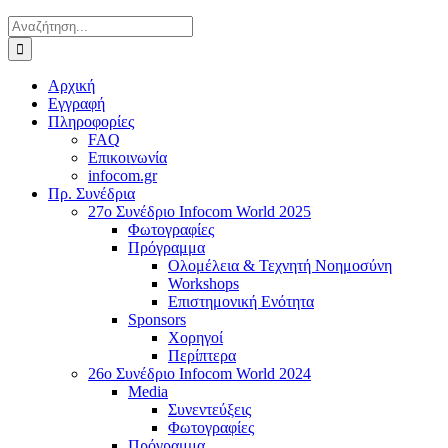
Αναζήτηση
για:
Αρχική
Εγγραφή
Πληροφορίες
FAQ
Επικοινωνία
infocom.gr
Πρ. Συνέδρια
27o Συνέδριο Infocom World 2025
Φωτογραφίες
Πρόγραμμα
Ολομέλεια & Τεχνητή Νοημοσύνη
Workshops
Επιστημονική Ενότητα
Sponsors
Χορηγοί
Περίπτερα
26o Συνέδριο Infocom World 2024
Media
Συνεντεύξεις
Φωτογραφίες
Πρόγραμμα