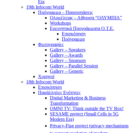
Era
19th Infocom World
Πρόγραμμα – Παρουσιάσεις
Ολομέλειας – Αίθουσα “ΟΛΥΜΠΙΑ”
Workshops
Ερευνητικά Προγράμματα Ο.Τ.Ε.
Επισκόπηση
Πρόγραμμα
Φωτογραφίες
Gallery – Speakers
Gallery – Awards
Gallery – Sponsors
Gallery – Parallel Session
Gallery – Generic
Χορηγοί
18th Infocom World
Επισκόπηση
Παράλληλες Ενότητες
Digital Marketing & Business
Transformation
OMNI TV: Think outside the TV Box!
SESAME project (Small Cells in 5G
Modern Era)
Privacy-Flag project (privacy mechanisms