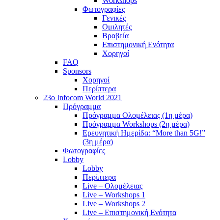
Workshops
Φωτογραφίες
Γενικές
Ομιλητές
Βραβεία
Επιστημονική Ενότητα
Χορηγοί
FAQ
Sponsors
Χορηγοί
Περίπτερα
23o Infocom World 2021
Πρόγραμμα
Πρόγραμμα Ολομέλειας (1η μέρα)
Πρόγραμμα Workshops (2η μέρα)
Ερευνητική Ημερίδα: “More than 5G!”
(3η μέρα)
Φωτογραφίες
Lobby
Lobby
Περίπτερα
Live – Ολομέλειας
Live – Workshops 1
Live – Workshops 2
Live – Επιστημονική Ενότητα