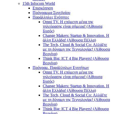
15th Infocom World
Επισκόπηση
Πρόγραμμα Συνεδρίου
Παράλληλες Ενότητες
Omni TV. Η επόμενη μέρα της
τηλεόρασης είναι σήμερα! (Αίθουσα
Ιλισός)
Change Makers: Startup & Innovation. Η
άλλη Ελλάδα! (Αίθουσα Πέλλα)
The Tech, Cloud & Social Co: Αλλάξτε
με τη δύναμη της Τεχνολογίας! (Αίθουσα
Βεργίνα)
Think Big: ICT 4 Big Players! (Αίθουσα
Βεργίνα)
Πρόγραμ. Παράλληλων Ενοτήτων
Omni TV. Η επόμενη μέρα της
τηλεόρασης είναι σήμερα! (Αίθουσα
Ιλισός)
Change Makers: Startup & Innovation. Η
άλλη Ελλάδα! (Αίθουσα Πέλλα)
The Tech, Cloud & Social Co: Αλλάξτε
με τη δύναμη της Τεχνολογίας! (Αίθουσα
Βεργίνα)
Think Big: ICT 4 Big Players! (Αίθουσα
Βεργίνα)