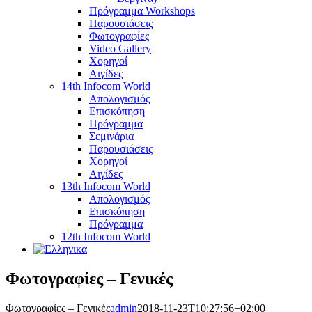
Πρόγραμμα Workshops
Παρουσιάσεις
Φωτογραφίες
Video Gallery
Χορηγοί
Αιγίδες
14th Infocom World
Απολογισμός
Επισκόπηση
Πρόγραμμα
Σεμινάρια
Παρουσιάσεις
Χορηγοί
Αιγίδες
13th Infocom World
Απολογισμός
Επισκόπηση
Πρόγραμμα
12th Infocom World
Φωτογραφίες – Γενικές
Φωτογραφίες – Γενικές
admin
2018-11-23T10:27:56+02:00