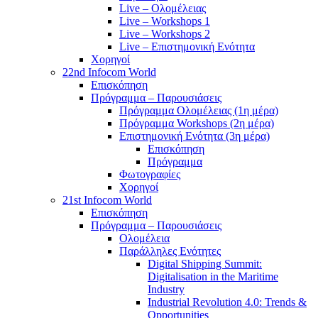
Live – Ολομέλειας
Live – Workshops 1
Live – Workshops 2
Live – Επιστημονική Ενότητα
Χορηγοί
22nd Infocom World
Επισκόπηση
Πρόγραμμα – Παρουσιάσεις
Πρόγραμμα Ολομέλειας (1η μέρα)
Πρόγραμμα Workshops (2η μέρα)
Επιστημονική Ενότητα (3η μέρα)
Επισκόπηση
Πρόγραμμα
Φωτογραφίες
Χορηγοί
21st Infocom World
Επισκόπηση
Πρόγραμμα – Παρουσιάσεις
Ολομέλεια
Παράλληλες Ενότητες
Digital Shipping Summit:
Digitalisation in the Maritime
Industry
Industrial Revolution 4.0: Trends &
Opportunities