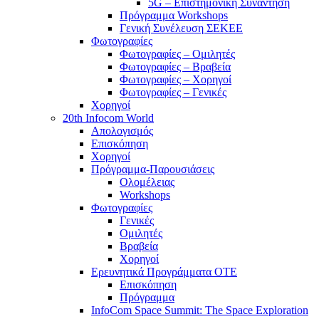
5G – Επιστημονική Συνάντηση
Πρόγραμμα Workshops
Γενική Συνέλευση ΣΕΚΕΕ
Φωτογραφίες
Φωτογραφίες – Ομιλητές
Φωτογραφίες – Βραβεία
Φωτογραφίες – Χορηγοί
Φωτογραφίες – Γενικές
Χορηγοί
20th Infocom World
Απολογισμός
Επισκόπηση
Χορηγοί
Πρόγραμμα-Παρουσιάσεις
Ολομέλειας
Workshops
Φωτογραφίες
Γενικές
Ομιλητές
Βραβεία
Χορηγοί
Ερευνητικά Προγράμματα ΟΤΕ
Επισκόπηση
Πρόγραμμα
InfoCom Space Summit: The Space Exploration