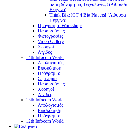
με τη δύναμη της Τεχνολογίας! (Αίθουσα
Βεργίνα)
Think Big: ICT 4 Big Players! (Αίθουσα
Βεργίνα)
Πρόγραμμα Workshops
Παρουσιάσεις
Φωτογραφίες
Video Gallery
Χορηγοί
Αιγίδες
14th Infocom World
Απολογισμός
Επισκόπηση
Πρόγραμμα
Σεμινάρια
Παρουσιάσεις
Χορηγοί
Αιγίδες
13th Infocom World
Απολογισμός
Επισκόπηση
Πρόγραμμα
12th Infocom World