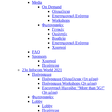
Media
On Demand
Ολομέλεια
Επιστημονική Ενότητα
Workshops
Φωτογραφίες
Γενικές
Ομιλητές
Βραβεία
Επιστημονική Ενότητα
Χορηγοί
FAQ
Sponsors
Χορηγοί
Περίπτερα
23o Infocom World 2021
Πρόγραμμα
Πρόγραμμα Ολομέλειας (1η μέρα)
Πρόγραμμα Workshops (2η μέρα)
Ερευνητική Ημερίδα: “More than 5G!”
(3η μέρα)
Φωτογραφίες
Lobby
Lobby
Περίπτερα