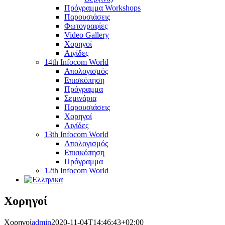
Πρόγραμμα Workshops
Παρουσιάσεις
Φωτογραφίες
Video Gallery
Χορηγοί
Αιγίδες
14th Infocom World
Απολογισμός
Επισκόπηση
Πρόγραμμα
Σεμινάρια
Παρουσιάσεις
Χορηγοί
Αιγίδες
13th Infocom World
Απολογισμός
Επισκόπηση
Πρόγραμμα
12th Infocom World
Χορηγοί
Χορηγοί
admin
2020-11-04T14:46:43+02:00