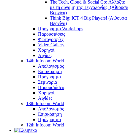
The Tech, Cloud & Social Co: Αλλάξτε
με τη δύναμη της Τεχνολογίας! (Αίθουσα
Βεργίνα)
Think Big: ICT 4 Big Players! (Αίθουσα
Βεργίνα)
Πρόγραμμα Workshops
Παρουσιάσεις
Φωτογραφίες
Video Gallery
Χορηγοί
Αιγίδες
14th Infocom World
Απολογισμός
Επισκόπηση
Πρόγραμμα
Σεμινάρια
Παρουσιάσεις
Χορηγοί
Αιγίδες
13th Infocom World
Απολογισμός
Επισκόπηση
Πρόγραμμα
12th Infocom World