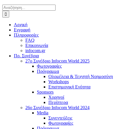
Αναζήτηση
για:
Αρχική
Εγγραφή
Πληροφορίες
FAQ
Επικοινωνία
infocom.gr
Πρ. Συνέδρια
27o Συνέδριο Infocom World 2025
Φωτογραφίες
Πρόγραμμα
Ολομέλεια & Τεχνητή Νοημοσύνη
Workshops
Επιστημονική Ενότητα
Sponsors
Χορηγοί
Περίπτερα
26o Συνέδριο Infocom World 2024
Media
Συνεντεύξεις
Φωτογραφίες
Πρόγραμμα