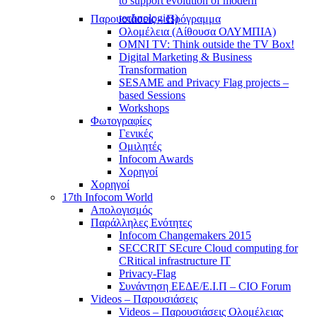
to support evolution of modern
technologies)
Παρουσιάσεις – Πρόγραμμα
Ολομέλεια (Αίθουσα ΟΛΥΜΠΙΑ)
OMNI TV: Think outside the TV Box!
Digital Marketing & Business
Transformation
SESAME and Privacy Flag projects –
based Sessions
Workshops
Φωτογραφίες
Γενικές
Ομιλητές
Infocom Awards
Χορηγοί
Χορηγοί
17th Infocom World
Απολογισμός
Παράλληλες Ενότητες
Infocom Changemakers 2015
SECCRIT SEcure Cloud computing for
CRitical infrastructure IT
Privacy-Flag
Συνάντηση ΕΕΔΕ/Ε.Ι.Π – CIO Forum
Videos – Παρουσιάσεις
Videos – Παρουσιάσεις Ολομέλειας