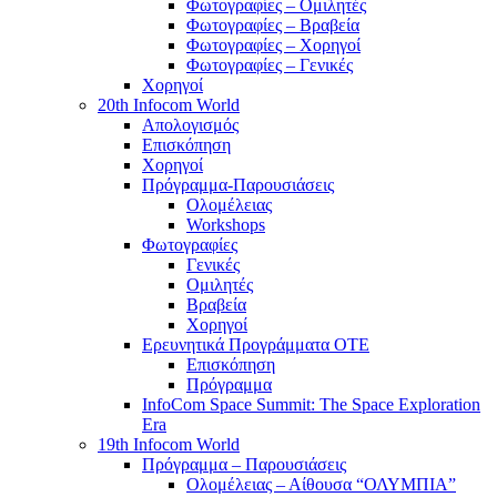
Φωτογραφίες – Ομιλητές
Φωτογραφίες – Βραβεία
Φωτογραφίες – Χορηγοί
Φωτογραφίες – Γενικές
Χορηγοί
20th Infocom World
Απολογισμός
Επισκόπηση
Χορηγοί
Πρόγραμμα-Παρουσιάσεις
Ολομέλειας
Workshops
Φωτογραφίες
Γενικές
Ομιλητές
Βραβεία
Χορηγοί
Ερευνητικά Προγράμματα ΟΤΕ
Επισκόπηση
Πρόγραμμα
InfoCom Space Summit: The Space Exploration
Era
19th Infocom World
Πρόγραμμα – Παρουσιάσεις
Ολομέλειας – Αίθουσα “ΟΛΥΜΠΙΑ”