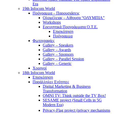
Era
19th Infocom World
Πρόγραμμα – Παρουσιάσεις
Ολομέλειας – Αίθουσα “ΟΛΥΜΠΙΑ”
Workshops
Ερευνητικά Προγράμματα Ο.Τ.Ε.
Επισκόπηση
Πρόγραμμα
Φωτογραφίες
Gallery – Speakers
Gallery – Awards
Gallery – Sponsors
Gallery – Parallel Session
Gallery – Generic
Χορηγοί
18th Infocom World
Επισκόπηση
Παράλληλες Ενότητες
Digital Marketing & Business
Transformation
OMNI TV: Think outside the TV Box!
SESAME project (Small Cells in 5G
Modern Era)
Privacy-Flag project (privacy mechanisms