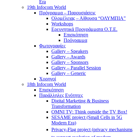
Era
19th Infocom World
Πρόγραμμα – Παρουσιάσεις
Ολομέλειας – Αίθουσα “ΟΛΥΜΠΙΑ”
Workshops
Ερευνητικά Προγράμματα Ο.Τ.Ε.
Επισκόπηση
Πρόγραμμα
Φωτογραφίες
Gallery – Speakers
Gallery – Awards
Gallery – Sponsors
Gallery – Parallel Session
Gallery – Generic
Χορηγοί
18th Infocom World
Επισκόπηση
Παράλληλες Ενότητες
Digital Marketing & Business
Transformation
OMNI TV: Think outside the TV Box!
SESAME project (Small Cells in 5G
Modern Era)
Privacy-Flag project (privacy mechanisms