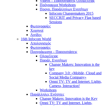
Videos – Παρουσιάσεις Ολομέλειας
Πρόγραμμα Workshops
Προγρ. Παράλληλων Ενοτήτων
Infocom Changemakers 2015
SECCRIT and Privacy Flag based
Sessions
Φωτογραφίες
Χορηγοί
Αιγίδες
16th Infocom World
Απολογισμός
Φωτογραφίες
Προγράμματα – Παρουσιάσεις
Ολομέλειας
Παράλ. Ενοτήτων
Change Makers: Innovation is the
key
Company 3.0: «Mobile, Cloud and
Social Media Company»
Omni TV: TV and Internet. Lights,
Camera, Interaction!
Workshops
Παράλληλες Ενότητες
Change Makers: Innovation is the Key
Omni TV: TV and Internet. Lights,