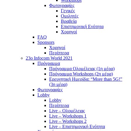
Workshops
Φωτογραφίες
Γενικές
Ομιλητές
Βραβεία
Επιστημονική Ενότητα
Χορηγοί
FAQ
Sponsors
Χορηγοί
Περίπτερα
23o Infocom World 2021
Πρόγραμμα
Πρόγραμμα Ολομέλειας (1η μέρα)
Πρόγραμμα Workshops (2η μέρα)
Ερευνητική Ημερίδα: “More than 5G!”
(3η μέρα)
Φωτογραφίες
Lobby
Lobby
Περίπτερα
Live – Ολομέλειας
Live – Workshops 1
Live – Workshops 2
Live – Επιστημονική Ενότητα