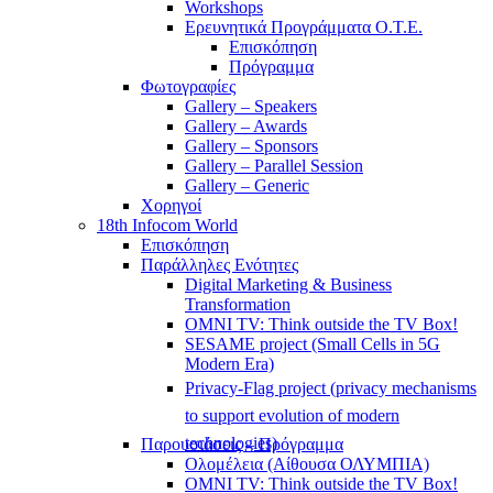
Workshops
Ερευνητικά Προγράμματα Ο.Τ.Ε.
Επισκόπηση
Πρόγραμμα
Φωτογραφίες
Gallery – Speakers
Gallery – Awards
Gallery – Sponsors
Gallery – Parallel Session
Gallery – Generic
Χορηγοί
18th Infocom World
Επισκόπηση
Παράλληλες Ενότητες
Digital Marketing & Business
Transformation
OMNI TV: Think outside the TV Box!
SESAME project (Small Cells in 5G
Modern Era)
Privacy-Flag project (privacy mechanisms
to support evolution of modern
technologies)
Παρουσιάσεις – Πρόγραμμα
Ολομέλεια (Αίθουσα ΟΛΥΜΠΙΑ)
OMNI TV: Think outside the TV Box!