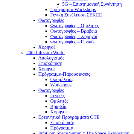
5G – Επιστημονική Συνάντηση
Πρόγραμμα Workshops
Γενική Συνέλευση ΣΕΚΕΕ
Φωτογραφίες
Φωτογραφίες – Ομιλητές
Φωτογραφίες – Βραβεία
Φωτογραφίες – Χορηγοί
Φωτογραφίες – Γενικές
Χορηγοί
20th Infocom World
Απολογισμός
Επισκόπηση
Χορηγοί
Πρόγραμμα-Παρουσιάσεις
Ολομέλειας
Workshops
Φωτογραφίες
Γενικές
Ομιλητές
Βραβεία
Χορηγοί
Ερευνητικά Προγράμματα ΟΤΕ
Επισκόπηση
Πρόγραμμα
InfoCom Space Summit: The Space Exploration