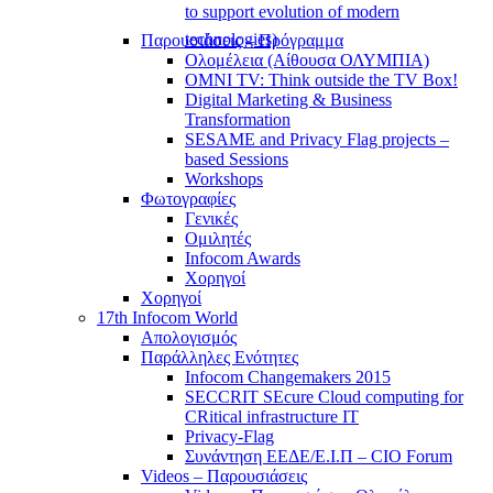
to support evolution of modern
technologies)
Παρουσιάσεις – Πρόγραμμα
Ολομέλεια (Αίθουσα ΟΛΥΜΠΙΑ)
OMNI TV: Think outside the TV Box!
Digital Marketing & Business
Transformation
SESAME and Privacy Flag projects –
based Sessions
Workshops
Φωτογραφίες
Γενικές
Ομιλητές
Infocom Awards
Χορηγοί
Χορηγοί
17th Infocom World
Απολογισμός
Παράλληλες Ενότητες
Infocom Changemakers 2015
SECCRIT SEcure Cloud computing for
CRitical infrastructure IT
Privacy-Flag
Συνάντηση ΕΕΔΕ/Ε.Ι.Π – CIO Forum
Videos – Παρουσιάσεις