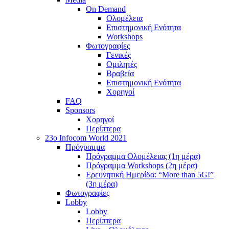
On Demand
Ολομέλεια
Επιστημονική Ενότητα
Workshops
Φωτογραφίες
Γενικές
Ομιλητές
Βραβεία
Επιστημονική Ενότητα
Χορηγοί
FAQ
Sponsors
Χορηγοί
Περίπτερα
23o Infocom World 2021
Πρόγραμμα
Πρόγραμμα Ολομέλειας (1η μέρα)
Πρόγραμμα Workshops (2η μέρα)
Ερευνητική Ημερίδα: “More than 5G!”
(3η μέρα)
Φωτογραφίες
Lobby
Lobby
Περίπτερα