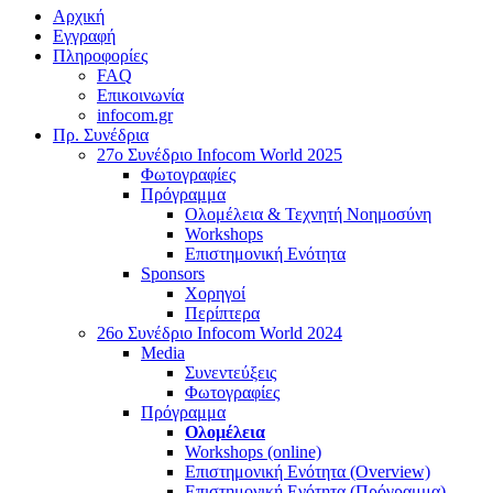
Αρχική
Εγγραφή
Πληροφορίες
FAQ
Επικοινωνία
infocom.gr
Πρ. Συνέδρια
27o Συνέδριο Infocom World 2025
Φωτογραφίες
Πρόγραμμα
Ολομέλεια & Τεχνητή Νοημοσύνη
Workshops
Επιστημονική Ενότητα
Sponsors
Χορηγοί
Περίπτερα
26o Συνέδριο Infocom World 2024
Media
Συνεντεύξεις
Φωτογραφίες
Πρόγραμμα
Ολομέλεια
Workshops (online)
Επιστημονική Ενότητα (Overview)
Επιστημονική Ενότητα (Πρόγραμμα)