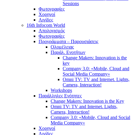
Sessions
Φωτογραφίες
Χορηγοί
Αιγίδες
16th Infocom World
Απολογισμός
Φωτογραφίες
Προγράμματα – Παρουσιάσεις
Ολομέλειας
Παράλ. Ενοτήτων
Change Makers: Innovation is the
key
Company 3.0: «Mobile, Cloud and
Social Media Company»
Omni TV: TV and Internet. Lights,
Camera, Interaction!
Workshops
Παράλληλες Ενότητες
Change Makers: Innovation is the Key
Omni TV: TV and Internet. Lights,
Camera, Interaction!
Company 3.0: «Mobile, Cloud and Social
Media Company»
Χορηγοί
Αιγίδες