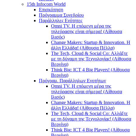
15th Infocom World
Επισκόπηση
Πρόγραμμα Συνεδρίου
Παράλληλες Ενότητες
Omni TV. Η επόμενη μέρα της
τηλεόρασης είναι σήμερα! (Αίθουσα
Ιλισός)
Change Makers: Startup & Innovation. Η
άλλη Ελλάδα! (Αίθουσα Πέλλα)
The Tech, Cloud & Social Co: Αλλάξτε
με τη δύναμη της Τεχνολογίας! (Αίθουσα
Βεργίνα)
Think Big: ICT 4 Big Players! (Αίθουσα
Βεργίνα)
Πρόγραμ. Παράλληλων Ενοτήτων
Omni TV. Η επόμενη μέρα της
τηλεόρασης είναι σήμερα! (Αίθουσα
Ιλισός)
Change Makers: Startup & Innovation. Η
άλλη Ελλάδα! (Αίθουσα Πέλλα)
The Tech, Cloud & Social Co: Αλλάξτε
με τη δύναμη της Τεχνολογίας! (Αίθουσα
Βεργίνα)
Think Big: ICT 4 Big Players! (Αίθουσα
Βεργίνα)