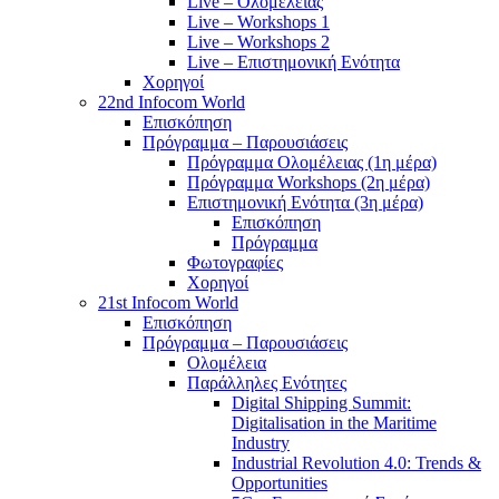
Live – Ολομέλειας
Live – Workshops 1
Live – Workshops 2
Live – Επιστημονική Ενότητα
Χορηγοί
22nd Infocom World
Επισκόπηση
Πρόγραμμα – Παρουσιάσεις
Πρόγραμμα Ολομέλειας (1η μέρα)
Πρόγραμμα Workshops (2η μέρα)
Επιστημονική Ενότητα (3η μέρα)
Επισκόπηση
Πρόγραμμα
Φωτογραφίες
Χορηγοί
21st Infocom World
Επισκόπηση
Πρόγραμμα – Παρουσιάσεις
Ολομέλεια
Παράλληλες Ενότητες
Digital Shipping Summit:
Digitalisation in the Maritime
Industry
Industrial Revolution 4.0: Trends &
Opportunities