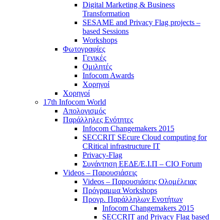
Digital Marketing & Business
Transformation
SESAME and Privacy Flag projects –
based Sessions
Workshops
Φωτογραφίες
Γενικές
Ομιλητές
Infocom Awards
Χορηγοί
Χορηγοί
17th Infocom World
Απολογισμός
Παράλληλες Ενότητες
Infocom Changemakers 2015
SECCRIT SEcure Cloud computing for
CRitical infrastructure IT
Privacy-Flag
Συνάντηση ΕΕΔΕ/Ε.Ι.Π – CIO Forum
Videos – Παρουσιάσεις
Videos – Παρουσιάσεις Ολομέλειας
Πρόγραμμα Workshops
Προγρ. Παράλληλων Ενοτήτων
Infocom Changemakers 2015
SECCRIT and Privacy Flag based