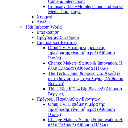
Camera, Interaction!
Company 3.0: «Mobile, Cloud and Social
Media Company»
Χορηγοί
Αιγίδες
15th Infocom World
Επισκόπηση
Πρόγραμμα Συνεδρίου
Παράλληλες Ενότητες
Omni TV. Η επόμενη μέρα της
τηλεόρασης είναι σήμερα! (Αίθουσα
Ιλισός)
Change Makers: Startup & Innovation. Η
άλλη Ελλάδα! (Αίθουσα Πέλλα)
The Tech, Cloud & Social Co: Αλλάξτε
με τη δύναμη της Τεχνολογίας! (Αίθουσα
Βεργίνα)
Think Big: ICT 4 Big Players! (Αίθουσα
Βεργίνα)
Πρόγραμ. Παράλληλων Ενοτήτων
Omni TV. Η επόμενη μέρα της
τηλεόρασης είναι σήμερα! (Αίθουσα
Ιλισός)
Change Makers: Startup & Innovation. Η
άλλη Ελλάδα! (Αίθουσα Πέλλα)