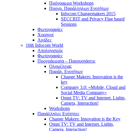
Πρόγραμμα Workshops
Προγρ. Παράλληλων Ενοτήτων
Infocom Changemakers 2015
SECCRIT and Privacy Flag based
Sessions
Φωτογραφίες
Χορηγοί
Αιγίδες
16th Infocom World
Απολογισμός
Φωτογραφίες
Προγράμματα – Παρουσιάσεις
Ολομέλειας
Παράλ. Ενοτήτων
Change Makers: Innovation is the
key
Company 3.0: «Mobile, Cloud and
Social Media Company»
Omni TV: TV and Internet. Lights,
Camera, Interaction!
Workshops
Παράλληλες Ενότητες
Change Makers: Innovation is the Key
Omni TV: TV and Internet. Lights,
Camera, Interaction!