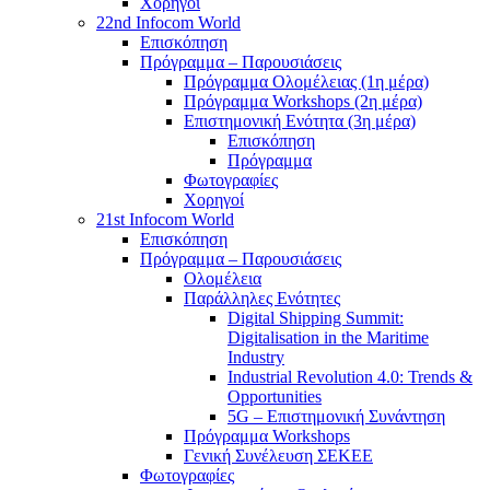
Χορηγοί
22nd Infocom World
Επισκόπηση
Πρόγραμμα – Παρουσιάσεις
Πρόγραμμα Ολομέλειας (1η μέρα)
Πρόγραμμα Workshops (2η μέρα)
Επιστημονική Ενότητα (3η μέρα)
Επισκόπηση
Πρόγραμμα
Φωτογραφίες
Χορηγοί
21st Infocom World
Επισκόπηση
Πρόγραμμα – Παρουσιάσεις
Ολομέλεια
Παράλληλες Ενότητες
Digital Shipping Summit:
Digitalisation in the Maritime
Industry
Industrial Revolution 4.0: Trends &
Opportunities
5G – Επιστημονική Συνάντηση
Πρόγραμμα Workshops
Γενική Συνέλευση ΣΕΚΕΕ
Φωτογραφίες