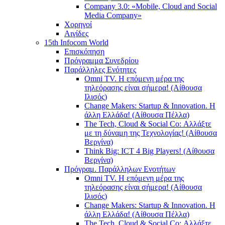
Company 3.0: «Mobile, Cloud and Social
Media Company»
Χορηγοί
Αιγίδες
15th Infocom World
Επισκόπηση
Πρόγραμμα Συνεδρίου
Παράλληλες Ενότητες
Omni TV. Η επόμενη μέρα της
τηλεόρασης είναι σήμερα! (Αίθουσα
Ιλισός)
Change Makers: Startup & Innovation. Η
άλλη Ελλάδα! (Αίθουσα Πέλλα)
The Tech, Cloud & Social Co: Αλλάξτε
με τη δύναμη της Τεχνολογίας! (Αίθουσα
Βεργίνα)
Think Big: ICT 4 Big Players! (Αίθουσα
Βεργίνα)
Πρόγραμ. Παράλληλων Ενοτήτων
Omni TV. Η επόμενη μέρα της
τηλεόρασης είναι σήμερα! (Αίθουσα
Ιλισός)
Change Makers: Startup & Innovation. Η
άλλη Ελλάδα! (Αίθουσα Πέλλα)
The Tech, Cloud & Social Co: Αλλάξτε