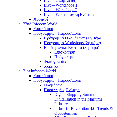
Live – Ολομέλειας
Live – Workshops 1
Live – Workshops 2
Live – Επιστημονική Ενότητα
Χορηγοί
22nd Infocom World
Επισκόπηση
Πρόγραμμα – Παρουσιάσεις
Πρόγραμμα Ολομέλειας (1η μέρα)
Πρόγραμμα Workshops (2η μέρα)
Επιστημονική Ενότητα (3η μέρα)
Επισκόπηση
Πρόγραμμα
Φωτογραφίες
Χορηγοί
21st Infocom World
Επισκόπηση
Πρόγραμμα – Παρουσιάσεις
Ολομέλεια
Παράλληλες Ενότητες
Digital Shipping Summit:
Digitalisation in the Maritime
Industry
Industrial Revolution 4.0: Trends &
Opportunities