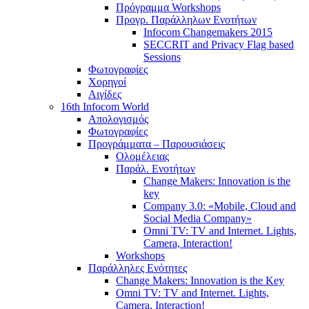
Πρόγραμμα Workshops
Προγρ. Παράλληλων Ενοτήτων
Infocom Changemakers 2015
SECCRIT and Privacy Flag based
Sessions
Φωτογραφίες
Χορηγοί
Αιγίδες
16th Infocom World
Απολογισμός
Φωτογραφίες
Προγράμματα – Παρουσιάσεις
Ολομέλειας
Παράλ. Ενοτήτων
Change Makers: Innovation is the
key
Company 3.0: «Mobile, Cloud and
Social Media Company»
Omni TV: TV and Internet. Lights,
Camera, Interaction!
Workshops
Παράλληλες Ενότητες
Change Makers: Innovation is the Key
Omni TV: TV and Internet. Lights,
Camera, Interaction!