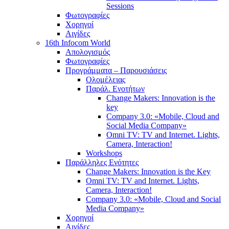
Sessions
Φωτογραφίες
Χορηγοί
Αιγίδες
16th Infocom World
Απολογισμός
Φωτογραφίες
Προγράμματα – Παρουσιάσεις
Ολομέλειας
Παράλ. Ενοτήτων
Change Makers: Innovation is the
key
Company 3.0: «Mobile, Cloud and
Social Media Company»
Omni TV: TV and Internet. Lights,
Camera, Interaction!
Workshops
Παράλληλες Ενότητες
Change Makers: Innovation is the Key
Omni TV: TV and Internet. Lights,
Camera, Interaction!
Company 3.0: «Mobile, Cloud and Social
Media Company»
Χορηγοί
Αιγίδες