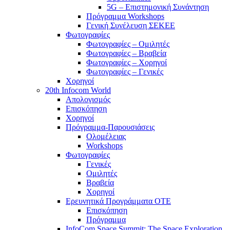
5G – Επιστημονική Συνάντηση
Πρόγραμμα Workshops
Γενική Συνέλευση ΣΕΚΕΕ
Φωτογραφίες
Φωτογραφίες – Ομιλητές
Φωτογραφίες – Βραβεία
Φωτογραφίες – Χορηγοί
Φωτογραφίες – Γενικές
Χορηγοί
20th Infocom World
Απολογισμός
Επισκόπηση
Χορηγοί
Πρόγραμμα-Παρουσιάσεις
Ολομέλειας
Workshops
Φωτογραφίες
Γενικές
Ομιλητές
Βραβεία
Χορηγοί
Ερευνητικά Προγράμματα ΟΤΕ
Επισκόπηση
Πρόγραμμα
InfoCom Space Summit: The Space Exploration