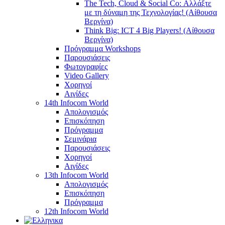
The Tech, Cloud & Social Co: Αλλάξτε
με τη δύναμη της Τεχνολογίας! (Αίθουσα
Βεργίνα)
Think Big: ICT 4 Big Players! (Αίθουσα
Βεργίνα)
Πρόγραμμα Workshops
Παρουσιάσεις
Φωτογραφίες
Video Gallery
Χορηγοί
Αιγίδες
14th Infocom World
Απολογισμός
Επισκόπηση
Πρόγραμμα
Σεμινάρια
Παρουσιάσεις
Χορηγοί
Αιγίδες
13th Infocom World
Απολογισμός
Επισκόπηση
Πρόγραμμα
12th Infocom World