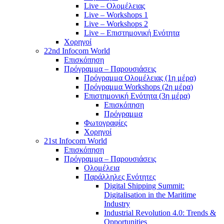
Live – Ολομέλειας
Live – Workshops 1
Live – Workshops 2
Live – Επιστημονική Ενότητα
Χορηγοί
22nd Infocom World
Επισκόπηση
Πρόγραμμα – Παρουσιάσεις
Πρόγραμμα Ολομέλειας (1η μέρα)
Πρόγραμμα Workshops (2η μέρα)
Επιστημονική Ενότητα (3η μέρα)
Επισκόπηση
Πρόγραμμα
Φωτογραφίες
Χορηγοί
21st Infocom World
Επισκόπηση
Πρόγραμμα – Παρουσιάσεις
Ολομέλεια
Παράλληλες Ενότητες
Digital Shipping Summit:
Digitalisation in the Maritime
Industry
Industrial Revolution 4.0: Trends &
Opportunities