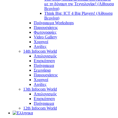
με τη δύναμη της Τεχνολογίας! (Αίθουσα
Βεργίνα)
Think Big: ICT 4 Big Players! (Αίθουσα
Βεργίνα)
Πρόγραμμα Workshops
Παρουσιάσεις
Φωτογραφίες
Video Gallery
Χορηγοί
Αιγίδες
14th Infocom World
Απολογισμός
Επισκόπηση
Πρόγραμμα
Σεμινάρια
Παρουσιάσεις
Χορηγοί
Αιγίδες
13th Infocom World
Απολογισμός
Επισκόπηση
Πρόγραμμα
12th Infocom World