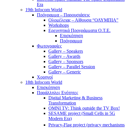
Era
19th Infocom World
Πρόγραμμα – Παρουσιάσεις
Ολομέλειας – Αίθουσα “ΟΛΥΜΠΙΑ”
Workshops
Ερευνητικά Προγράμματα Ο.Τ.Ε.
Επισκόπηση
Πρόγραμμα
Φωτογραφίες
Gallery – Speakers
Gallery – Awards
Gallery – Sponsors
Gallery – Parallel Session
Gallery – Generic
Χορηγοί
18th Infocom World
Επισκόπηση
Παράλληλες Ενότητες
Digital Marketing & Business
Transformation
OMNI TV: Think outside the TV Box!
SESAME project (Small Cells in 5G
Modern Era)
Privacy-Flag project (privacy mechanisms