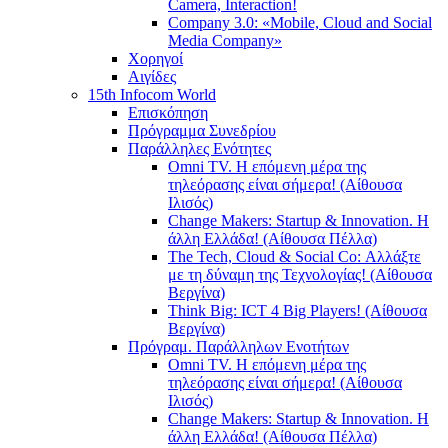
Camera, Interaction!
Company 3.0: «Mobile, Cloud and Social
Media Company»
Χορηγοί
Αιγίδες
15th Infocom World
Επισκόπηση
Πρόγραμμα Συνεδρίου
Παράλληλες Ενότητες
Omni TV. Η επόμενη μέρα της
τηλεόρασης είναι σήμερα! (Αίθουσα
Ιλισός)
Change Makers: Startup & Innovation. Η
άλλη Ελλάδα! (Αίθουσα Πέλλα)
The Tech, Cloud & Social Co: Αλλάξτε
με τη δύναμη της Τεχνολογίας! (Αίθουσα
Βεργίνα)
Think Big: ICT 4 Big Players! (Αίθουσα
Βεργίνα)
Πρόγραμ. Παράλληλων Ενοτήτων
Omni TV. Η επόμενη μέρα της
τηλεόρασης είναι σήμερα! (Αίθουσα
Ιλισός)
Change Makers: Startup & Innovation. Η
άλλη Ελλάδα! (Αίθουσα Πέλλα)