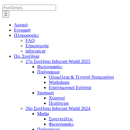
Αναζήτηση
για:
Αρχική
Εγγραφή
Πληροφορίες
FAQ
Επικοινωνία
infocom.gr
Πρ. Συνέδρια
27o Συνέδριο Infocom World 2025
Φωτογραφίες
Πρόγραμμα
Ολομέλεια & Τεχνητή Νοημοσύνη
Workshops
Επιστημονική Ενότητα
Sponsors
Χορηγοί
Περίπτερα
26o Συνέδριο Infocom World 2024
Media
Συνεντεύξεις
Φωτογραφίες
Πρόγραμμα