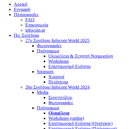
Αρχική
Εγγραφή
Πληροφορίες
FAQ
Επικοινωνία
infocom.gr
Πρ. Συνέδρια
27o Συνέδριο Infocom World 2025
Φωτογραφίες
Πρόγραμμα
Ολομέλεια & Τεχνητή Νοημοσύνη
Workshops
Επιστημονική Ενότητα
Sponsors
Χορηγοί
Περίπτερα
26o Συνέδριο Infocom World 2024
Media
Συνεντεύξεις
Φωτογραφίες
Πρόγραμμα
Ολομέλεια
Workshops (online)
Επιστημονική Ενότητα (Overview)
Επιστημονική Ενότητα (Πρόγραμμα)