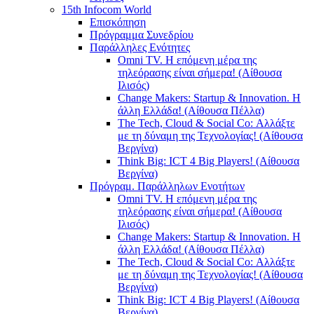
15th Infocom World
Επισκόπηση
Πρόγραμμα Συνεδρίου
Παράλληλες Ενότητες
Omni TV. Η επόμενη μέρα της
τηλεόρασης είναι σήμερα! (Αίθουσα
Ιλισός)
Change Makers: Startup & Innovation. Η
άλλη Ελλάδα! (Αίθουσα Πέλλα)
The Tech, Cloud & Social Co: Αλλάξτε
με τη δύναμη της Τεχνολογίας! (Αίθουσα
Βεργίνα)
Think Big: ICT 4 Big Players! (Αίθουσα
Βεργίνα)
Πρόγραμ. Παράλληλων Ενοτήτων
Omni TV. Η επόμενη μέρα της
τηλεόρασης είναι σήμερα! (Αίθουσα
Ιλισός)
Change Makers: Startup & Innovation. Η
άλλη Ελλάδα! (Αίθουσα Πέλλα)
The Tech, Cloud & Social Co: Αλλάξτε
με τη δύναμη της Τεχνολογίας! (Αίθουσα
Βεργίνα)
Think Big: ICT 4 Big Players! (Αίθουσα
Βεργίνα)