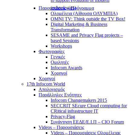
to support evolution of modern
technologies)
Παρουσιάσεις – Πρόγραμμα
Ολομέλεια (Αίθουσα ΟΛΥΜΠΙΑ)
OMNI TV: Think outside the TV Box!
Digital Marketing & Business
Transformation
SESAME and Privacy Flag projects –
based Sessions
Workshops
Φωτογραφίες
Γενικές
Ομιλητές
Infocom Awards
Χορηγοί
Χορηγοί
17th Infocom World
Απολογισμός
Παράλληλες Ενότητες
Infocom Changemakers 2015
SECCRIT SEcure Cloud computing for
CRitical infrastructure IT
Privacy-Flag
Συνάντηση ΕΕΔΕ/Ε.Ι.Π – CIO Forum
Videos – Παρουσιάσεις
Videos – Παρουσιάσεις Ολομέλειας