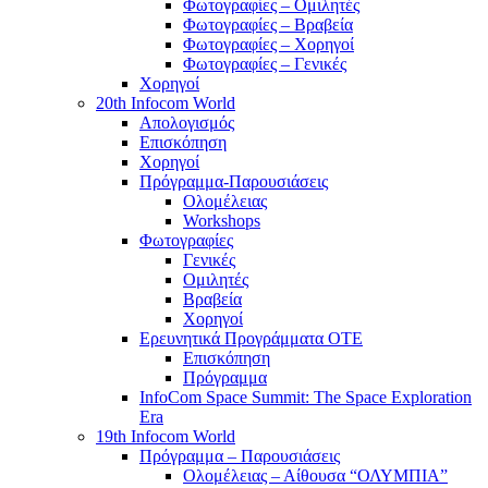
Φωτογραφίες – Ομιλητές
Φωτογραφίες – Βραβεία
Φωτογραφίες – Χορηγοί
Φωτογραφίες – Γενικές
Χορηγοί
20th Infocom World
Απολογισμός
Επισκόπηση
Χορηγοί
Πρόγραμμα-Παρουσιάσεις
Ολομέλειας
Workshops
Φωτογραφίες
Γενικές
Ομιλητές
Βραβεία
Χορηγοί
Ερευνητικά Προγράμματα ΟΤΕ
Επισκόπηση
Πρόγραμμα
InfoCom Space Summit: The Space Exploration
Era
19th Infocom World
Πρόγραμμα – Παρουσιάσεις
Ολομέλειας – Αίθουσα “ΟΛΥΜΠΙΑ”