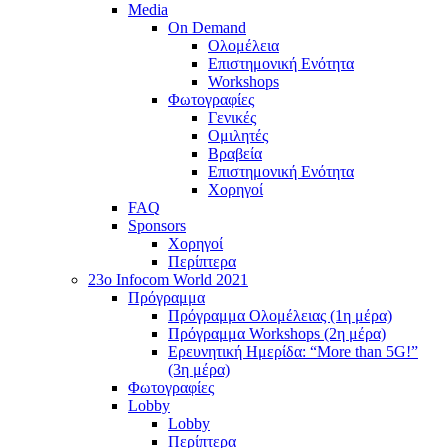
Media
On Demand
Ολομέλεια
Επιστημονική Ενότητα
Workshops
Φωτογραφίες
Γενικές
Ομιλητές
Βραβεία
Επιστημονική Ενότητα
Χορηγοί
FAQ
Sponsors
Χορηγοί
Περίπτερα
23o Infocom World 2021
Πρόγραμμα
Πρόγραμμα Ολομέλειας (1η μέρα)
Πρόγραμμα Workshops (2η μέρα)
Ερευνητική Ημερίδα: “More than 5G!”
(3η μέρα)
Φωτογραφίες
Lobby
Lobby
Περίπτερα