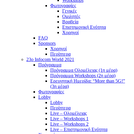
Workshops
Φωτογραφίες
Γενικές
Ομιλητές
Βραβεία
Επιστημονική Ενότητα
Χορηγοί
FAQ
Sponsors
Χορηγοί
Περίπτερα
23o Infocom World 2021
Πρόγραμμα
Πρόγραμμα Ολομέλειας (1η μέρα)
Πρόγραμμα Workshops (2η μέρα)
Ερευνητική Ημερίδα: “More than 5G!”
(3η μέρα)
Φωτογραφίες
Lobby
Lobby
Περίπτερα
Live – Ολομέλειας
Live – Workshops 1
Live – Workshops 2
Live – Επιστημονική Ενότητα