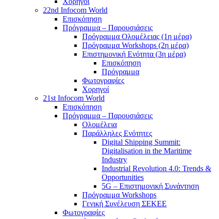
Χορηγοί
22nd Infocom World
Επισκόπηση
Πρόγραμμα – Παρουσιάσεις
Πρόγραμμα Ολομέλειας (1η μέρα)
Πρόγραμμα Workshops (2η μέρα)
Επιστημονική Ενότητα (3η μέρα)
Επισκόπηση
Πρόγραμμα
Φωτογραφίες
Χορηγοί
21st Infocom World
Επισκόπηση
Πρόγραμμα – Παρουσιάσεις
Ολομέλεια
Παράλληλες Ενότητες
Digital Shipping Summit:
Digitalisation in the Maritime
Industry
Industrial Revolution 4.0: Trends &
Opportunities
5G – Επιστημονική Συνάντηση
Πρόγραμμα Workshops
Γενική Συνέλευση ΣΕΚΕΕ
Φωτογραφίες