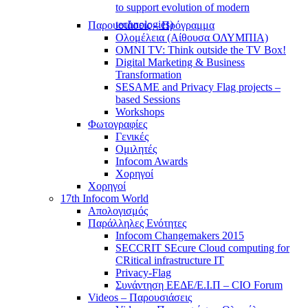
to support evolution of modern
technologies)
Παρουσιάσεις – Πρόγραμμα
Ολομέλεια (Αίθουσα ΟΛΥΜΠΙΑ)
OMNI TV: Think outside the TV Box!
Digital Marketing & Business
Transformation
SESAME and Privacy Flag projects –
based Sessions
Workshops
Φωτογραφίες
Γενικές
Ομιλητές
Infocom Awards
Χορηγοί
Χορηγοί
17th Infocom World
Απολογισμός
Παράλληλες Ενότητες
Infocom Changemakers 2015
SECCRIT SEcure Cloud computing for
CRitical infrastructure IT
Privacy-Flag
Συνάντηση ΕΕΔΕ/Ε.Ι.Π – CIO Forum
Videos – Παρουσιάσεις