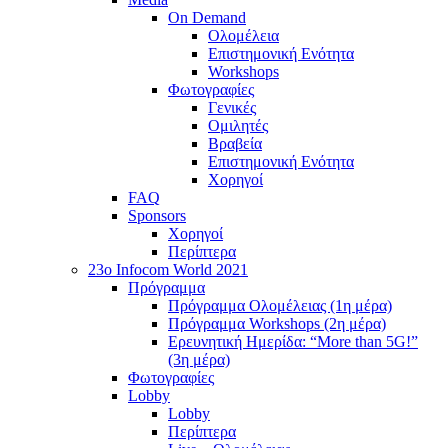
On Demand
Ολομέλεια
Επιστημονική Ενότητα
Workshops
Φωτογραφίες
Γενικές
Ομιλητές
Βραβεία
Επιστημονική Ενότητα
Χορηγοί
FAQ
Sponsors
Χορηγοί
Περίπτερα
23o Infocom World 2021
Πρόγραμμα
Πρόγραμμα Ολομέλειας (1η μέρα)
Πρόγραμμα Workshops (2η μέρα)
Ερευνητική Ημερίδα: “More than 5G!”
(3η μέρα)
Φωτογραφίες
Lobby
Lobby
Περίπτερα