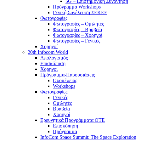
5G – Επιστημονική Συνάντηση
Πρόγραμμα Workshops
Γενική Συνέλευση ΣΕΚΕΕ
Φωτογραφίες
Φωτογραφίες – Ομιλητές
Φωτογραφίες – Βραβεία
Φωτογραφίες – Χορηγοί
Φωτογραφίες – Γενικές
Χορηγοί
20th Infocom World
Απολογισμός
Επισκόπηση
Χορηγοί
Πρόγραμμα-Παρουσιάσεις
Ολομέλειας
Workshops
Φωτογραφίες
Γενικές
Ομιλητές
Βραβεία
Χορηγοί
Ερευνητικά Προγράμματα ΟΤΕ
Επισκόπηση
Πρόγραμμα
InfoCom Space Summit: The Space Exploration