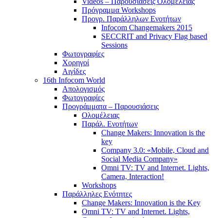
Videos – Παρουσιάσεις Ολομέλειας
Πρόγραμμα Workshops
Προγρ. Παράλληλων Ενοτήτων
Infocom Changemakers 2015
SECCRIT and Privacy Flag based
Sessions
Φωτογραφίες
Χορηγοί
Αιγίδες
16th Infocom World
Απολογισμός
Φωτογραφίες
Προγράμματα – Παρουσιάσεις
Ολομέλειας
Παράλ. Ενοτήτων
Change Makers: Innovation is the
key
Company 3.0: «Mobile, Cloud and
Social Media Company»
Omni TV: TV and Internet. Lights,
Camera, Interaction!
Workshops
Παράλληλες Ενότητες
Change Makers: Innovation is the Key
Omni TV: TV and Internet. Lights,