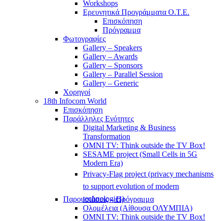
Workshops
Ερευνητικά Προγράμματα Ο.Τ.Ε.
Επισκόπηση
Πρόγραμμα
Φωτογραφίες
Gallery – Speakers
Gallery – Awards
Gallery – Sponsors
Gallery – Parallel Session
Gallery – Generic
Χορηγοί
18th Infocom World
Επισκόπηση
Παράλληλες Ενότητες
Digital Marketing & Business
Transformation
OMNI TV: Think outside the TV Box!
SESAME project (Small Cells in 5G
Modern Era)
Privacy-Flag project (privacy mechanisms
to support evolution of modern
technologies)
Παρουσιάσεις – Πρόγραμμα
Ολομέλεια (Αίθουσα ΟΛΥΜΠΙΑ)
OMNI TV: Think outside the TV Box!