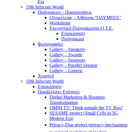
Era
19th Infocom World
Πρόγραμμα – Παρουσιάσεις
Ολομέλειας – Αίθουσα “ΟΛΥΜΠΙΑ”
Workshops
Ερευνητικά Προγράμματα Ο.Τ.Ε.
Επισκόπηση
Πρόγραμμα
Φωτογραφίες
Gallery – Speakers
Gallery – Awards
Gallery – Sponsors
Gallery – Parallel Session
Gallery – Generic
Χορηγοί
18th Infocom World
Επισκόπηση
Παράλληλες Ενότητες
Digital Marketing & Business
Transformation
OMNI TV: Think outside the TV Box!
SESAME project (Small Cells in 5G
Modern Era)
Privacy-Flag project (privacy mechanisms