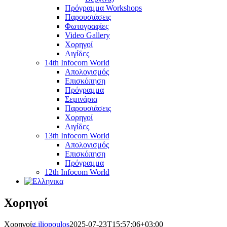
Πρόγραμμα Workshops
Παρουσιάσεις
Φωτογραφίες
Video Gallery
Χορηγοί
Αιγίδες
14th Infocom World
Απολογισμός
Επισκόπηση
Πρόγραμμα
Σεμινάρια
Παρουσιάσεις
Χορηγοί
Αιγίδες
13th Infocom World
Απολογισμός
Επισκόπηση
Πρόγραμμα
12th Infocom World
Χορηγοί
Χορηγοί
g.iliopoulos
2025-07-23T15:57:06+03:00