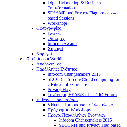
Digital Marketing & Business
Transformation
SESAME and Privacy Flag projects –
based Sessions
Workshops
Φωτογραφίες
Γενικές
Ομιλητές
Infocom Awards
Χορηγοί
Χορηγοί
17th Infocom World
Απολογισμός
Παράλληλες Ενότητες
Infocom Changemakers 2015
SECCRIT SEcure Cloud computing for
CRitical infrastructure IT
Privacy-Flag
Συνάντηση ΕΕΔΕ/Ε.Ι.Π – CIO Forum
Videos – Παρουσιάσεις
Videos – Παρουσιάσεις Ολομέλειας
Πρόγραμμα Workshops
Προγρ. Παράλληλων Ενοτήτων
Infocom Changemakers 2015
SECCRIT and Privacy Flag based