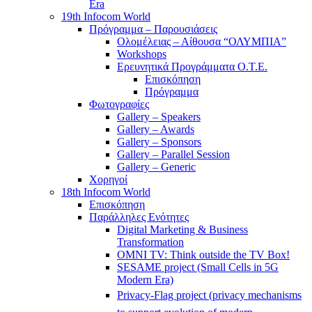
Era
19th Infocom World
Πρόγραμμα – Παρουσιάσεις
Ολομέλειας – Αίθουσα “ΟΛΥΜΠΙΑ”
Workshops
Ερευνητικά Προγράμματα Ο.Τ.Ε.
Επισκόπηση
Πρόγραμμα
Φωτογραφίες
Gallery – Speakers
Gallery – Awards
Gallery – Sponsors
Gallery – Parallel Session
Gallery – Generic
Χορηγοί
18th Infocom World
Επισκόπηση
Παράλληλες Ενότητες
Digital Marketing & Business
Transformation
OMNI TV: Think outside the TV Box!
SESAME project (Small Cells in 5G
Modern Era)
Privacy-Flag project (privacy mechanisms