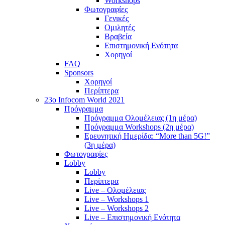
Workshops
Φωτογραφίες
Γενικές
Ομιλητές
Βραβεία
Επιστημονική Ενότητα
Χορηγοί
FAQ
Sponsors
Χορηγοί
Περίπτερα
23o Infocom World 2021
Πρόγραμμα
Πρόγραμμα Ολομέλειας (1η μέρα)
Πρόγραμμα Workshops (2η μέρα)
Ερευνητική Ημερίδα: “More than 5G!”
(3η μέρα)
Φωτογραφίες
Lobby
Lobby
Περίπτερα
Live – Ολομέλειας
Live – Workshops 1
Live – Workshops 2
Live – Επιστημονική Ενότητα