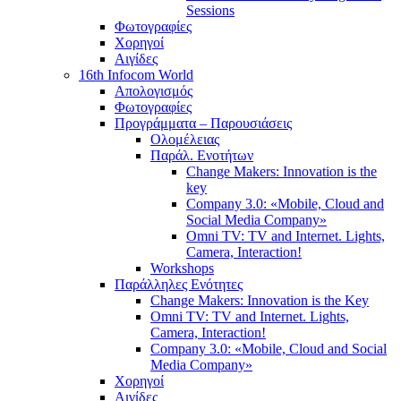
Sessions
Φωτογραφίες
Χορηγοί
Αιγίδες
16th Infocom World
Απολογισμός
Φωτογραφίες
Προγράμματα – Παρουσιάσεις
Ολομέλειας
Παράλ. Ενοτήτων
Change Makers: Innovation is the
key
Company 3.0: «Mobile, Cloud and
Social Media Company»
Omni TV: TV and Internet. Lights,
Camera, Interaction!
Workshops
Παράλληλες Ενότητες
Change Makers: Innovation is the Key
Omni TV: TV and Internet. Lights,
Camera, Interaction!
Company 3.0: «Mobile, Cloud and Social
Media Company»
Χορηγοί
Αιγίδες