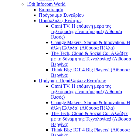
15th Infocom World
Επισκόπηση
Πρόγραμμα Συνεδρίου
Παράλληλες Ενότητες
Omni TV. Η επόμενη μέρα της
τηλεόρασης είναι σήμερα! (Αίθουσα
Ιλισός)
Change Makers: Startup & Innovation. Η
άλλη Ελλάδα! (Αίθουσα Πέλλα)
The Tech, Cloud & Social Co: Αλλάξτε
με τη δύναμη της Τεχνολογίας! (Αίθουσα
Βεργίνα)
Think Big: ICT 4 Big Players! (Αίθουσα
Βεργίνα)
Πρόγραμ. Παράλληλων Ενοτήτων
Omni TV. Η επόμενη μέρα της
τηλεόρασης είναι σήμερα! (Αίθουσα
Ιλισός)
Change Makers: Startup & Innovation. Η
άλλη Ελλάδα! (Αίθουσα Πέλλα)
The Tech, Cloud & Social Co: Αλλάξτε
με τη δύναμη της Τεχνολογίας! (Αίθουσα
Βεργίνα)
Think Big: ICT 4 Big Players! (Αίθουσα
Βεργίνα)