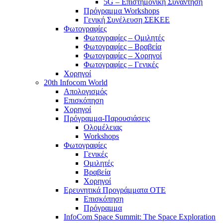
5G – Επιστημονική Συνάντηση
Πρόγραμμα Workshops
Γενική Συνέλευση ΣΕΚΕΕ
Φωτογραφίες
Φωτογραφίες – Ομιλητές
Φωτογραφίες – Βραβεία
Φωτογραφίες – Χορηγοί
Φωτογραφίες – Γενικές
Χορηγοί
20th Infocom World
Απολογισμός
Επισκόπηση
Χορηγοί
Πρόγραμμα-Παρουσιάσεις
Ολομέλειας
Workshops
Φωτογραφίες
Γενικές
Ομιλητές
Βραβεία
Χορηγοί
Ερευνητικά Προγράμματα ΟΤΕ
Επισκόπηση
Πρόγραμμα
InfoCom Space Summit: The Space Exploration