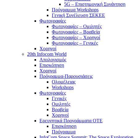
5G – Επιστημονική Συνάντηση
Πρόγραμμα Workshops
Γενική Συνέλευση ΣΕΚΕΕ
Φωτογραφίες
Φωτογραφίες – Ομιλητές
Φωτογραφίες – Βραβεία
Φωτογραφίες – Χορηγοί
Φωτογραφίες – Γενικές
Χορηγοί
20th Infocom World
Απολογισμός
Επισκόπηση
Χορηγοί
Πρόγραμμα-Παρουσιάσεις
Ολομέλειας
Workshops
Φωτογραφίες
Γενικές
Ομιλητές
Βραβεία
Χορηγοί
Ερευνητικά Προγράμματα ΟΤΕ
Επισκόπηση
Πρόγραμμα
InfoCom Space Summit: The Space Exploration