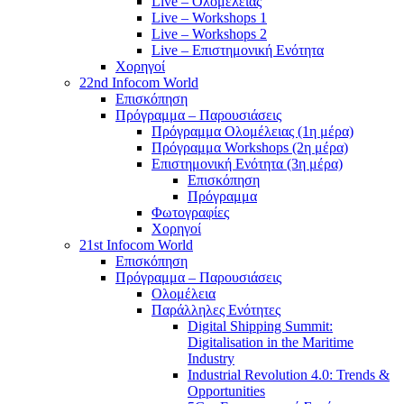
Live – Ολομέλειας
Live – Workshops 1
Live – Workshops 2
Live – Επιστημονική Ενότητα
Χορηγοί
22nd Infocom World
Επισκόπηση
Πρόγραμμα – Παρουσιάσεις
Πρόγραμμα Ολομέλειας (1η μέρα)
Πρόγραμμα Workshops (2η μέρα)
Επιστημονική Ενότητα (3η μέρα)
Επισκόπηση
Πρόγραμμα
Φωτογραφίες
Χορηγοί
21st Infocom World
Επισκόπηση
Πρόγραμμα – Παρουσιάσεις
Ολομέλεια
Παράλληλες Ενότητες
Digital Shipping Summit:
Digitalisation in the Maritime
Industry
Industrial Revolution 4.0: Trends &
Opportunities