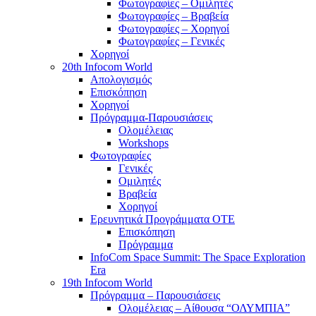
Φωτογραφίες – Ομιλητές
Φωτογραφίες – Βραβεία
Φωτογραφίες – Χορηγοί
Φωτογραφίες – Γενικές
Χορηγοί
20th Infocom World
Απολογισμός
Επισκόπηση
Χορηγοί
Πρόγραμμα-Παρουσιάσεις
Ολομέλειας
Workshops
Φωτογραφίες
Γενικές
Ομιλητές
Βραβεία
Χορηγοί
Ερευνητικά Προγράμματα ΟΤΕ
Επισκόπηση
Πρόγραμμα
InfoCom Space Summit: The Space Exploration
Era
19th Infocom World
Πρόγραμμα – Παρουσιάσεις
Ολομέλειας – Αίθουσα “ΟΛΥΜΠΙΑ”