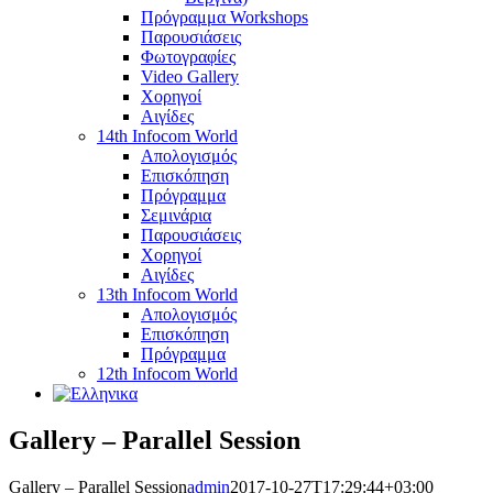
Πρόγραμμα Workshops
Παρουσιάσεις
Φωτογραφίες
Video Gallery
Χορηγοί
Αιγίδες
14th Infocom World
Απολογισμός
Επισκόπηση
Πρόγραμμα
Σεμινάρια
Παρουσιάσεις
Χορηγοί
Αιγίδες
13th Infocom World
Απολογισμός
Επισκόπηση
Πρόγραμμα
12th Infocom World
Gallery – Parallel Session
Gallery – Parallel Session
admin
2017-10-27T17:29:44+03:00