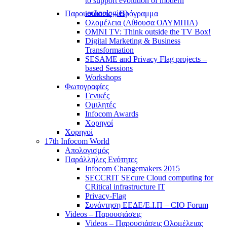
to support evolution of modern
technologies)
Παρουσιάσεις – Πρόγραμμα
Ολομέλεια (Αίθουσα ΟΛΥΜΠΙΑ)
OMNI TV: Think outside the TV Box!
Digital Marketing & Business
Transformation
SESAME and Privacy Flag projects –
based Sessions
Workshops
Φωτογραφίες
Γενικές
Ομιλητές
Infocom Awards
Χορηγοί
Χορηγοί
17th Infocom World
Απολογισμός
Παράλληλες Ενότητες
Infocom Changemakers 2015
SECCRIT SEcure Cloud computing for
CRitical infrastructure IT
Privacy-Flag
Συνάντηση ΕΕΔΕ/Ε.Ι.Π – CIO Forum
Videos – Παρουσιάσεις
Videos – Παρουσιάσεις Ολομέλειας