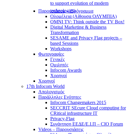
to support evolution of modern
technologies)
Παρουσιάσεις – Πρόγραμμα
Ολομέλεια (Αίθουσα ΟΛΥΜΠΙΑ)
OMNI TV: Think outside the TV Box!
Digital Marketing & Business
Transformation
SESAME and Privacy Flag projects –
based Sessions
Workshops
Φωτογραφίες
Γενικές
Ομιλητές
Infocom Awards
Χορηγοί
Χορηγοί
17th Infocom World
Απολογισμός
Παράλληλες Ενότητες
Infocom Changemakers 2015
SECCRIT SEcure Cloud computing for
CRitical infrastructure IT
Privacy-Flag
Συνάντηση ΕΕΔΕ/Ε.Ι.Π – CIO Forum
Videos – Παρουσιάσεις