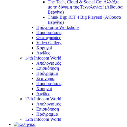
The Tech, Cloud & Social Co: Αλλάξτε
με τη δύναμη της Τεχνολογίας! (Αίθουσα
Βεργίνα)
Think Big: ICT 4 Big Players! (Αίθουσα
Βεργίνα)
Πρόγραμμα Workshops
Παρουσιάσεις
Φωτογραφίες
Video Gallery
Χορηγοί
Αιγίδες
14th Infocom World
Απολογισμός
Επισκόπηση
Πρόγραμμα
Σεμινάρια
Παρουσιάσεις
Χορηγοί
Αιγίδες
13th Infocom World
Απολογισμός
Επισκόπηση
Πρόγραμμα
12th Infocom World