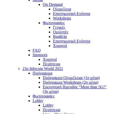
On Demand
Ολομέλεια
Επιστημονική Ενότητα
Workshops
Φωτογραφίες
Γενικές
Ομιλητές
Βραβεία
Επιστημονική Ενότητα
Χορηγοί
FAQ
Sponsors
Χορηγοί
Περίπτερα
23o Infocom World 2021
Πρόγραμμα
Πρόγραμμα Ολομέλειας (1η μέρα)
Πρόγραμμα Workshops (2η μέρα)
Ερευνητική Ημερίδα: “More than 5G!”
(3η μέρα)
Φωτογραφίες
Lobby
Lobby
Περίπτερα