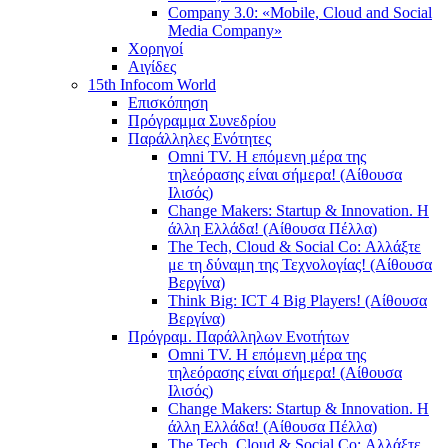
Company 3.0: «Mobile, Cloud and Social
Media Company»
Χορηγοί
Αιγίδες
15th Infocom World
Επισκόπηση
Πρόγραμμα Συνεδρίου
Παράλληλες Ενότητες
Omni TV. Η επόμενη μέρα της
τηλεόρασης είναι σήμερα! (Αίθουσα
Ιλισός)
Change Makers: Startup & Innovation. Η
άλλη Ελλάδα! (Αίθουσα Πέλλα)
The Tech, Cloud & Social Co: Αλλάξτε
με τη δύναμη της Τεχνολογίας! (Αίθουσα
Βεργίνα)
Think Big: ICT 4 Big Players! (Αίθουσα
Βεργίνα)
Πρόγραμ. Παράλληλων Ενοτήτων
Omni TV. Η επόμενη μέρα της
τηλεόρασης είναι σήμερα! (Αίθουσα
Ιλισός)
Change Makers: Startup & Innovation. Η
άλλη Ελλάδα! (Αίθουσα Πέλλα)
The Tech, Cloud & Social Co: Αλλάξτε