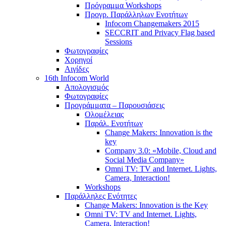
Πρόγραμμα Workshops
Προγρ. Παράλληλων Ενοτήτων
Infocom Changemakers 2015
SECCRIT and Privacy Flag based
Sessions
Φωτογραφίες
Χορηγοί
Αιγίδες
16th Infocom World
Απολογισμός
Φωτογραφίες
Προγράμματα – Παρουσιάσεις
Ολομέλειας
Παράλ. Ενοτήτων
Change Makers: Innovation is the
key
Company 3.0: «Mobile, Cloud and
Social Media Company»
Omni TV: TV and Internet. Lights,
Camera, Interaction!
Workshops
Παράλληλες Ενότητες
Change Makers: Innovation is the Key
Omni TV: TV and Internet. Lights,
Camera, Interaction!