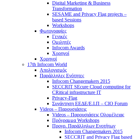
Digital Marketing & Business
Transformation
SESAME and Privacy Flag projects –
based Sessions
Workshops
Φωτογραφίες
Γενικές
Ομιλητές
Infocom Awards
Χορηγοί
Χορηγοί
17th Infocom World
Απολογισμός
Παράλληλες Ενότητες
Infocom Changemakers 2015
SECCRIT SEcure Cloud computing for
CRitical infrastructure IT
Privacy-Flag
Συνάντηση ΕΕΔΕ/Ε.Ι.Π – CIO Forum
Videos – Παρουσιάσεις
Videos – Παρουσιάσεις Ολομέλειας
Πρόγραμμα Workshops
Προγρ. Παράλληλων Ενοτήτων
Infocom Changemakers 2015
SECCRIT and Privacy Flag based