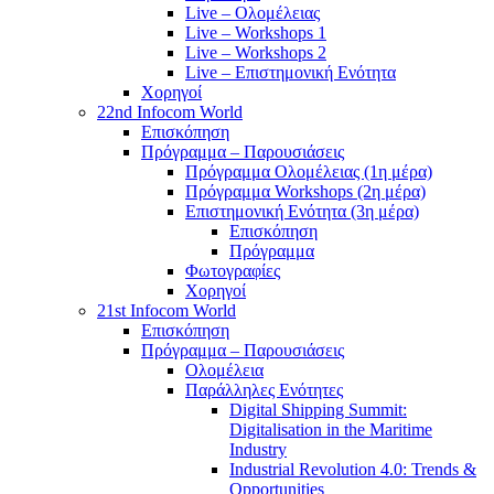
Live – Ολομέλειας
Live – Workshops 1
Live – Workshops 2
Live – Επιστημονική Ενότητα
Χορηγοί
22nd Infocom World
Επισκόπηση
Πρόγραμμα – Παρουσιάσεις
Πρόγραμμα Ολομέλειας (1η μέρα)
Πρόγραμμα Workshops (2η μέρα)
Επιστημονική Ενότητα (3η μέρα)
Επισκόπηση
Πρόγραμμα
Φωτογραφίες
Χορηγοί
21st Infocom World
Επισκόπηση
Πρόγραμμα – Παρουσιάσεις
Ολομέλεια
Παράλληλες Ενότητες
Digital Shipping Summit:
Digitalisation in the Maritime
Industry
Industrial Revolution 4.0: Trends &
Opportunities