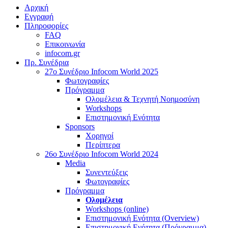
Αρχική
Εγγραφή
Πληροφορίες
FAQ
Επικοινωνία
infocom.gr
Πρ. Συνέδρια
27o Συνέδριο Infocom World 2025
Φωτογραφίες
Πρόγραμμα
Ολομέλεια & Τεχνητή Νοημοσύνη
Workshops
Επιστημονική Ενότητα
Sponsors
Χορηγοί
Περίπτερα
26o Συνέδριο Infocom World 2024
Media
Συνεντεύξεις
Φωτογραφίες
Πρόγραμμα
Ολομέλεια
Workshops (online)
Επιστημονική Ενότητα (Overview)
Επιστημονική Ενότητα (Πρόγραμμα)