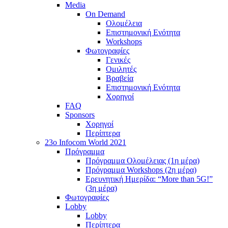
Media
On Demand
Ολομέλεια
Επιστημονική Ενότητα
Workshops
Φωτογραφίες
Γενικές
Ομιλητές
Βραβεία
Επιστημονική Ενότητα
Χορηγοί
FAQ
Sponsors
Χορηγοί
Περίπτερα
23o Infocom World 2021
Πρόγραμμα
Πρόγραμμα Ολομέλειας (1η μέρα)
Πρόγραμμα Workshops (2η μέρα)
Ερευνητική Ημερίδα: “More than 5G!”
(3η μέρα)
Φωτογραφίες
Lobby
Lobby
Περίπτερα