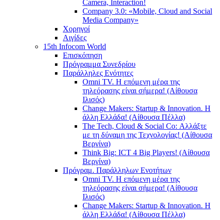
Camera, Interaction!
Company 3.0: «Mobile, Cloud and Social
Media Company»
Χορηγοί
Αιγίδες
15th Infocom World
Επισκόπηση
Πρόγραμμα Συνεδρίου
Παράλληλες Ενότητες
Omni TV. Η επόμενη μέρα της
τηλεόρασης είναι σήμερα! (Αίθουσα
Ιλισός)
Change Makers: Startup & Innovation. Η
άλλη Ελλάδα! (Αίθουσα Πέλλα)
The Tech, Cloud & Social Co: Αλλάξτε
με τη δύναμη της Τεχνολογίας! (Αίθουσα
Βεργίνα)
Think Big: ICT 4 Big Players! (Αίθουσα
Βεργίνα)
Πρόγραμ. Παράλληλων Ενοτήτων
Omni TV. Η επόμενη μέρα της
τηλεόρασης είναι σήμερα! (Αίθουσα
Ιλισός)
Change Makers: Startup & Innovation. Η
άλλη Ελλάδα! (Αίθουσα Πέλλα)