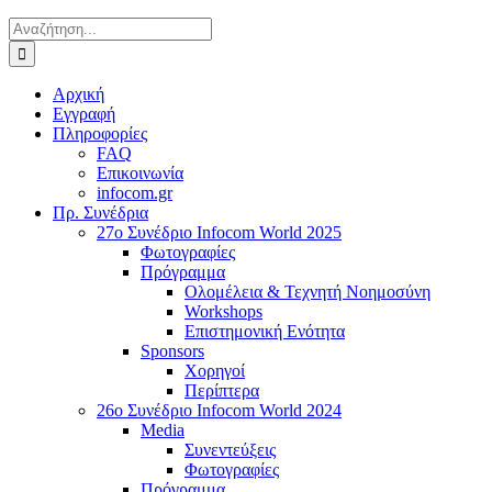
Αναζήτηση
για:
Αρχική
Εγγραφή
Πληροφορίες
FAQ
Επικοινωνία
infocom.gr
Πρ. Συνέδρια
27o Συνέδριο Infocom World 2025
Φωτογραφίες
Πρόγραμμα
Ολομέλεια & Τεχνητή Νοημοσύνη
Workshops
Επιστημονική Ενότητα
Sponsors
Χορηγοί
Περίπτερα
26o Συνέδριο Infocom World 2024
Media
Συνεντεύξεις
Φωτογραφίες
Πρόγραμμα