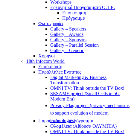
Workshops
Ερευνητικά Προγράμματα Ο.Τ.Ε.
Επισκόπηση
Πρόγραμμα
Φωτογραφίες
Gallery – Speakers
Gallery – Awards
Gallery – Sponsors
Gallery – Parallel Session
Gallery – Generic
Χορηγοί
18th Infocom World
Επισκόπηση
Παράλληλες Ενότητες
Digital Marketing & Business
Transformation
OMNI TV: Think outside the TV Box!
SESAME project (Small Cells in 5G
Modern Era)
Privacy-Flag project (privacy mechanisms
to support evolution of modern
technologies)
Παρουσιάσεις – Πρόγραμμα
Ολομέλεια (Αίθουσα ΟΛΥΜΠΙΑ)
OMNI TV: Think outside the TV Box!