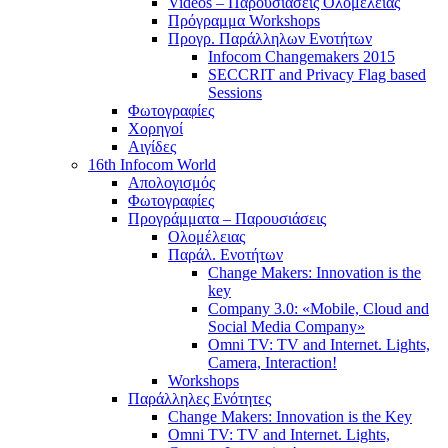
Videos – Παρουσιάσεις Ολομέλειας
Πρόγραμμα Workshops
Προγρ. Παράλληλων Ενοτήτων
Infocom Changemakers 2015
SECCRIT and Privacy Flag based
Sessions
Φωτογραφίες
Χορηγοί
Αιγίδες
16th Infocom World
Απολογισμός
Φωτογραφίες
Προγράμματα – Παρουσιάσεις
Ολομέλειας
Παράλ. Ενοτήτων
Change Makers: Innovation is the
key
Company 3.0: «Mobile, Cloud and
Social Media Company»
Omni TV: TV and Internet. Lights,
Camera, Interaction!
Workshops
Παράλληλες Ενότητες
Change Makers: Innovation is the Key
Omni TV: TV and Internet. Lights,