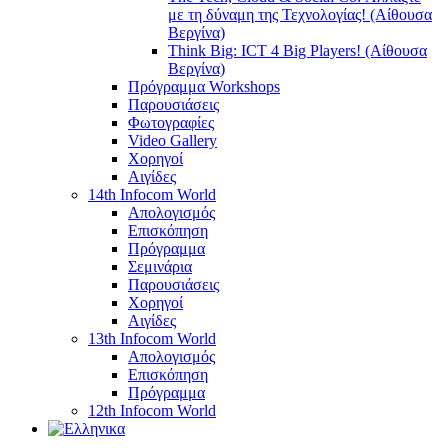
με τη δύναμη της Τεχνολογίας! (Αίθουσα
Βεργίνα)
Think Big: ICT 4 Big Players! (Αίθουσα
Βεργίνα)
Πρόγραμμα Workshops
Παρουσιάσεις
Φωτογραφίες
Video Gallery
Χορηγοί
Αιγίδες
14th Infocom World
Απολογισμός
Επισκόπηση
Πρόγραμμα
Σεμινάρια
Παρουσιάσεις
Χορηγοί
Αιγίδες
13th Infocom World
Απολογισμός
Επισκόπηση
Πρόγραμμα
12th Infocom World