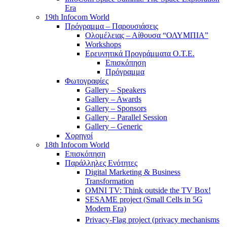
Era
19th Infocom World
Πρόγραμμα – Παρουσιάσεις
Ολομέλειας – Αίθουσα “ΟΛΥΜΠΙΑ”
Workshops
Ερευνητικά Προγράμματα Ο.Τ.Ε.
Επισκόπηση
Πρόγραμμα
Φωτογραφίες
Gallery – Speakers
Gallery – Awards
Gallery – Sponsors
Gallery – Parallel Session
Gallery – Generic
Χορηγοί
18th Infocom World
Επισκόπηση
Παράλληλες Ενότητες
Digital Marketing & Business
Transformation
OMNI TV: Think outside the TV Box!
SESAME project (Small Cells in 5G
Modern Era)
Privacy-Flag project (privacy mechanisms