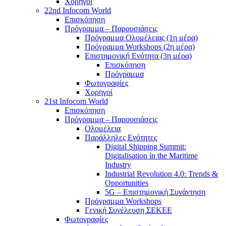
Χορηγοί
22nd Infocom World
Επισκόπηση
Πρόγραμμα – Παρουσιάσεις
Πρόγραμμα Ολομέλειας (1η μέρα)
Πρόγραμμα Workshops (2η μέρα)
Επιστημονική Ενότητα (3η μέρα)
Επισκόπηση
Πρόγραμμα
Φωτογραφίες
Χορηγοί
21st Infocom World
Επισκόπηση
Πρόγραμμα – Παρουσιάσεις
Ολομέλεια
Παράλληλες Ενότητες
Digital Shipping Summit:
Digitalisation in the Maritime
Industry
Industrial Revolution 4.0: Trends &
Opportunities
5G – Επιστημονική Συνάντηση
Πρόγραμμα Workshops
Γενική Συνέλευση ΣΕΚΕΕ
Φωτογραφίες