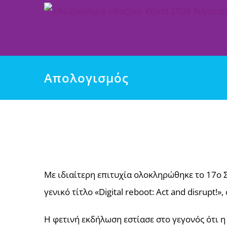
Μετάβαση
στο
περιεχόμενο
Απολογισμός
Με ιδιαίτερη επιτυχία ολοκληρώθηκε το 17ο Σ
γενικό τίτλο «Digital reboot: Act and disrupt!»
Η φετινή εκδήλωση εστίασε στο γεγονός ότι η