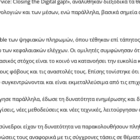
vice: Closing the Digital gap!», αναλύθηκαν διεξοδικά τα
ολογιών και των μέσων, ενώ παράλληλα, βασικά σημεία 
table των ψηφιακών πληρωμών, όπου τέθηκαν επί τάπητο
 των κεφαλαιακών ελέγχων. Οι ομιλητές συμφώνησαν ότι
σικός στόχος είναι το κοινό να κατανοήσει την ευκολία
υς φόβους και τις αναστολές τους. Επίσης τονίστηκε ότι
 συγκεντρώνονται και είναι εκμεταλλεύσιμα από τις επιχε
γησε παράλληλα, έδωσε τη δυνατότητα ενημέρωσης και δ
ίσεις, νέες μεθοδεύσεις και νέες τεχνικές, λειτούργησαν 
 σύνεδροι είχαν τη δυνατότητα να παρακολουθήσουν πλ
νώσεις τους αναφορικά με τις σύγχρονες τάσεις σε θέματ