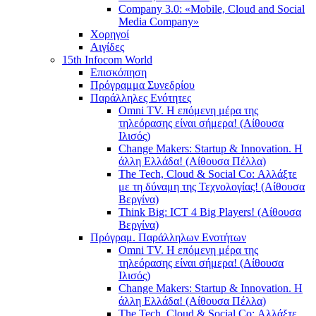
Company 3.0: «Mobile, Cloud and Social
Media Company»
Χορηγοί
Αιγίδες
15th Infocom World
Επισκόπηση
Πρόγραμμα Συνεδρίου
Παράλληλες Ενότητες
Omni TV. Η επόμενη μέρα της
τηλεόρασης είναι σήμερα! (Αίθουσα
Ιλισός)
Change Makers: Startup & Innovation. Η
άλλη Ελλάδα! (Αίθουσα Πέλλα)
The Tech, Cloud & Social Co: Αλλάξτε
με τη δύναμη της Τεχνολογίας! (Αίθουσα
Βεργίνα)
Think Big: ICT 4 Big Players! (Αίθουσα
Βεργίνα)
Πρόγραμ. Παράλληλων Ενοτήτων
Omni TV. Η επόμενη μέρα της
τηλεόρασης είναι σήμερα! (Αίθουσα
Ιλισός)
Change Makers: Startup & Innovation. Η
άλλη Ελλάδα! (Αίθουσα Πέλλα)
The Tech, Cloud & Social Co: Αλλάξτε