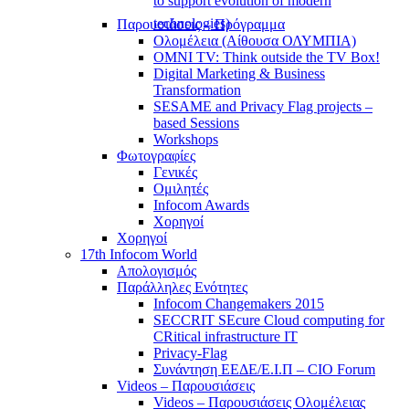
to support evolution of modern
technologies)
Παρουσιάσεις – Πρόγραμμα
Ολομέλεια (Αίθουσα ΟΛΥΜΠΙΑ)
OMNI TV: Think outside the TV Box!
Digital Marketing & Business
Transformation
SESAME and Privacy Flag projects –
based Sessions
Workshops
Φωτογραφίες
Γενικές
Ομιλητές
Infocom Awards
Χορηγοί
Χορηγοί
17th Infocom World
Απολογισμός
Παράλληλες Ενότητες
Infocom Changemakers 2015
SECCRIT SEcure Cloud computing for
CRitical infrastructure IT
Privacy-Flag
Συνάντηση ΕΕΔΕ/Ε.Ι.Π – CIO Forum
Videos – Παρουσιάσεις
Videos – Παρουσιάσεις Ολομέλειας