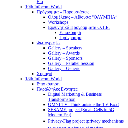
Era
19th Infocom World
Πρόγραμμα – Παρουσιάσεις
Ολομέλειας – Αίθουσα “ΟΛΥΜΠΙΑ”
Workshops
Ερευνητικά Προγράμματα Ο.Τ.Ε.
Επισκόπηση
Πρόγραμμα
Φωτογραφίες
Gallery – Speakers
Gallery – Awards
Gallery – Sponsors
Gallery – Parallel Session
Gallery – Generic
Χορηγοί
18th Infocom World
Επισκόπηση
Παράλληλες Ενότητες
Digital Marketing & Business
Transformation
OMNI TV: Think outside the TV Box!
SESAME project (Small Cells in 5G
Modern Era)
Privacy-Flag project (privacy mechanisms