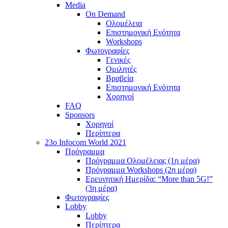
Media
On Demand
Ολομέλεια
Επιστημονική Ενότητα
Workshops
Φωτογραφίες
Γενικές
Ομιλητές
Βραβεία
Επιστημονική Ενότητα
Χορηγοί
FAQ
Sponsors
Χορηγοί
Περίπτερα
23o Infocom World 2021
Πρόγραμμα
Πρόγραμμα Ολομέλειας (1η μέρα)
Πρόγραμμα Workshops (2η μέρα)
Ερευνητική Ημερίδα: “More than 5G!”
(3η μέρα)
Φωτογραφίες
Lobby
Lobby
Περίπτερα