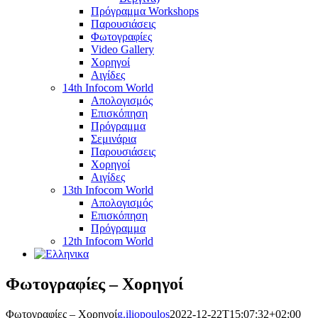
Πρόγραμμα Workshops
Παρουσιάσεις
Φωτογραφίες
Video Gallery
Χορηγοί
Αιγίδες
14th Infocom World
Απολογισμός
Επισκόπηση
Πρόγραμμα
Σεμινάρια
Παρουσιάσεις
Χορηγοί
Αιγίδες
13th Infocom World
Απολογισμός
Επισκόπηση
Πρόγραμμα
12th Infocom World
Φωτογραφίες – Χορηγοί
Φωτογραφίες – Χορηγοί
g.iliopoulos
2022-12-22T15:07:32+02:00