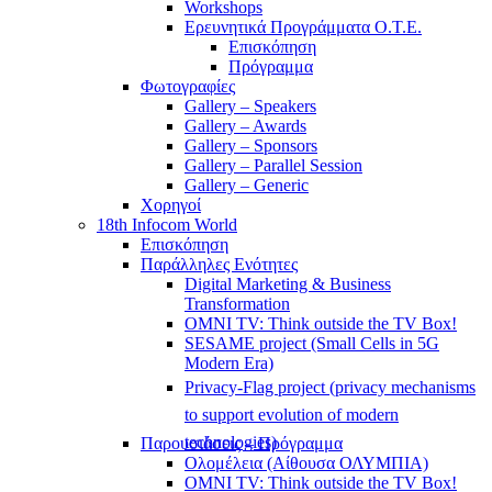
Workshops
Ερευνητικά Προγράμματα Ο.Τ.Ε.
Επισκόπηση
Πρόγραμμα
Φωτογραφίες
Gallery – Speakers
Gallery – Awards
Gallery – Sponsors
Gallery – Parallel Session
Gallery – Generic
Χορηγοί
18th Infocom World
Επισκόπηση
Παράλληλες Ενότητες
Digital Marketing & Business
Transformation
OMNI TV: Think outside the TV Box!
SESAME project (Small Cells in 5G
Modern Era)
Privacy-Flag project (privacy mechanisms
to support evolution of modern
technologies)
Παρουσιάσεις – Πρόγραμμα
Ολομέλεια (Αίθουσα ΟΛΥΜΠΙΑ)
OMNI TV: Think outside the TV Box!