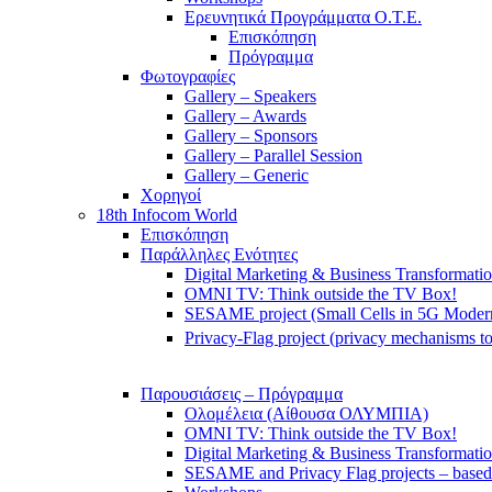
Ερευνητικά Προγράμματα Ο.Τ.Ε.
Επισκόπηση
Πρόγραμμα
Φωτογραφίες
Gallery – Speakers
Gallery – Awards
Gallery – Sponsors
Gallery – Parallel Session
Gallery – Generic
Χορηγοί
18th Infocom World
Επισκόπηση
Παράλληλες Ενότητες
Digital Marketing & Business Transformati
OMNI TV: Think outside the TV Box!
SESAME project (Small Cells in 5G Moder
Privacy-Flag project (privacy mechanisms to
Παρουσιάσεις – Πρόγραμμα
Ολομέλεια (Αίθουσα ΟΛΥΜΠΙΑ)
OMNI TV: Think outside the TV Box!
Digital Marketing & Business Transformati
SESAME and Privacy Flag projects – based