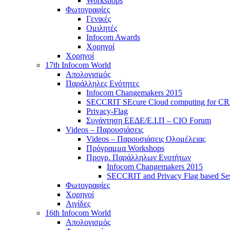
Workshops
Φωτογραφίες
Γενικές
Ομιλητές
Infocom Awards
Χορηγοί
Χορηγοί
17th Infocom World
Απολογισμός
Παράλληλες Ενότητες
Infocom Changemakers 2015
SECCRIT SEcure Cloud computing for CRitic
Privacy-Flag
Συνάντηση ΕΕΔΕ/Ε.Ι.Π – CIO Forum
Videos – Παρουσιάσεις
Videos – Παρουσιάσεις Ολομέλειας
Πρόγραμμα Workshops
Προγρ. Παράλληλων Ενοτήτων
Infocom Changemakers 2015
SECCRIT and Privacy Flag based Se
Φωτογραφίες
Χορηγοί
Αιγίδες
16th Infocom World
Απολογισμός