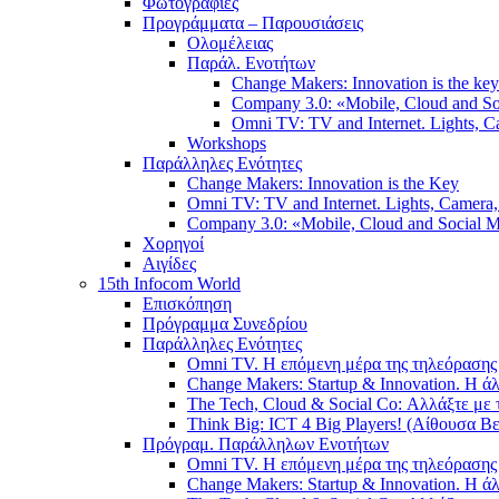
Φωτογραφίες
Προγράμματα – Παρουσιάσεις
Ολομέλειας
Παράλ. Ενοτήτων
Change Makers: Innovation is the key
Company 3.0: «Mobile, Cloud and S
Omni TV: TV and Internet. Lights, Ca
Workshops
Παράλληλες Ενότητες
Change Makers: Innovation is the Key
Omni TV: TV and Internet. Lights, Camera, 
Company 3.0: «Mobile, Cloud and Social
Χορηγοί
Αιγίδες
15th Infocom World
Επισκόπηση
Πρόγραμμα Συνεδρίου
Παράλληλες Ενότητες
Omni TV. Η επόμενη μέρα της τηλεόρασης 
Change Makers: Startup & Innovation. Η 
The Tech, Cloud & Social Co: Αλλάξτε με 
Think Big: ICT 4 Big Players! (Αίθουσα Βε
Πρόγραμ. Παράλληλων Ενοτήτων
Omni TV. Η επόμενη μέρα της τηλεόρασης 
Change Makers: Startup & Innovation. Η 