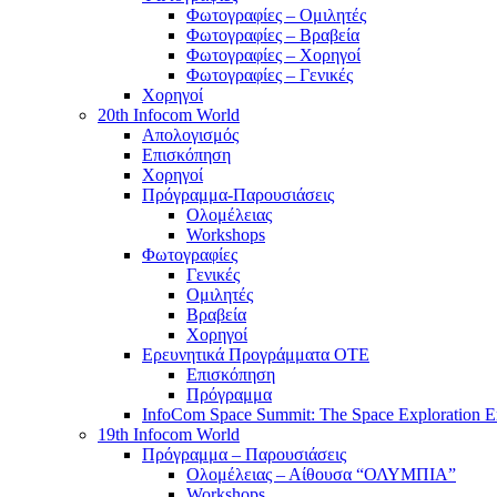
Φωτογραφίες – Ομιλητές
Φωτογραφίες – Βραβεία
Φωτογραφίες – Χορηγοί
Φωτογραφίες – Γενικές
Χορηγοί
20th Infocom World
Απολογισμός
Επισκόπηση
Χορηγοί
Πρόγραμμα-Παρουσιάσεις
Ολομέλειας
Workshops
Φωτογραφίες
Γενικές
Ομιλητές
Βραβεία
Χορηγοί
Ερευνητικά Προγράμματα ΟΤΕ
Επισκόπηση
Πρόγραμμα
InfoCom Space Summit: The Space Exploration E
19th Infocom World
Πρόγραμμα – Παρουσιάσεις
Ολομέλειας – Αίθουσα “ΟΛΥΜΠΙΑ”
Workshops