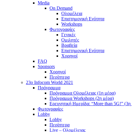
Media
On Demand
Ολομέλεια
Επιστημονική Ενότητα
Workshops
Φωτογραφίες
Γενικές
Ομιλητές
Βραβεία
Επιστημονική Ενότητα
Χορηγοί
FAQ
Sponsors
Χορηγοί
Περίπτερα
23o Infocom World 2021
Πρόγραμμα
Πρόγραμμα Ολομέλειας (1η μέρα)
Πρόγραμμα Workshops (2η μέρα)
Ερευνητική Ημερίδα: “More than 5G!” (3η
Φωτογραφίες
Lobby
Lobby
Περίπτερα
Live – Ολομέλειας