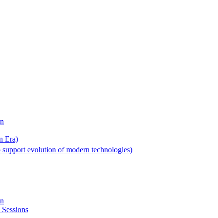
on
n Era)
 support evolution of modern technologies)
on
 Sessions