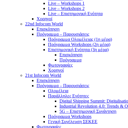
Live – Workshops 1
Live – Workshops 2
Live – Επιστημονική Ενότητα
Χορηγοί
22nd Infocom World
Επισκόπηση
Πρόγραμμα – Παρουσιάσεις
Πρόγραμμα Ολομέλειας (1η μέρα)
Πρόγραμμα Workshops (2η μέρα)
Επιστημονική Ενότητα (3η μέρα)
Επισκόπηση
Πρόγραμμα
Φωτογραφίες
Χορηγοί
21st Infocom World
Επισκόπηση
Πρόγραμμα – Παρουσιάσεις
Ολομέλεια
Παράλληλες Ενότητες
Digital Shipping Summit: Digitalisati
Industrial Revolution 4.0: Trends & O
5G – Επιστημονική Συνάντηση
Πρόγραμμα Workshops
Γενική Συνέλευση ΣΕΚΕΕ
Φωτογραφίες