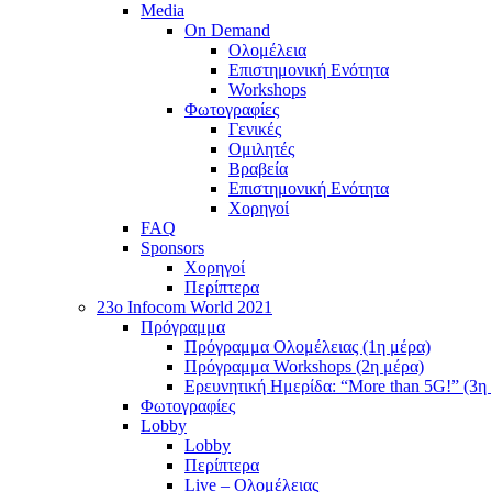
Media
On Demand
Ολομέλεια
Επιστημονική Ενότητα
Workshops
Φωτογραφίες
Γενικές
Ομιλητές
Βραβεία
Επιστημονική Ενότητα
Χορηγοί
FAQ
Sponsors
Χορηγοί
Περίπτερα
23o Infocom World 2021
Πρόγραμμα
Πρόγραμμα Ολομέλειας (1η μέρα)
Πρόγραμμα Workshops (2η μέρα)
Ερευνητική Ημερίδα: “More than 5G!” (3η
Φωτογραφίες
Lobby
Lobby
Περίπτερα
Live – Ολομέλειας