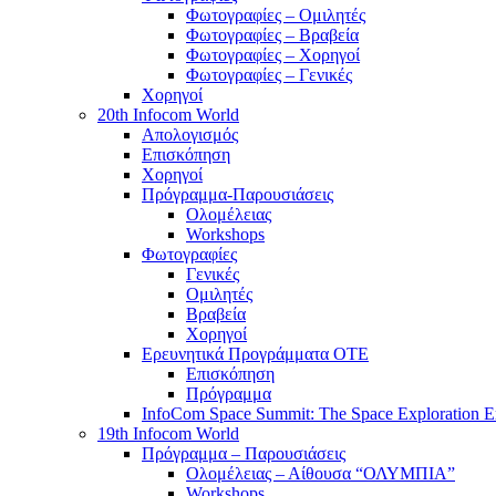
Φωτογραφίες – Ομιλητές
Φωτογραφίες – Βραβεία
Φωτογραφίες – Χορηγοί
Φωτογραφίες – Γενικές
Χορηγοί
20th Infocom World
Απολογισμός
Επισκόπηση
Χορηγοί
Πρόγραμμα-Παρουσιάσεις
Ολομέλειας
Workshops
Φωτογραφίες
Γενικές
Ομιλητές
Βραβεία
Χορηγοί
Ερευνητικά Προγράμματα ΟΤΕ
Επισκόπηση
Πρόγραμμα
InfoCom Space Summit: The Space Exploration E
19th Infocom World
Πρόγραμμα – Παρουσιάσεις
Ολομέλειας – Αίθουσα “ΟΛΥΜΠΙΑ”
Workshops