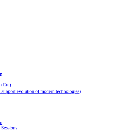
on
n Era)
 support evolution of modern technologies)
on
 Sessions