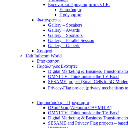
Ερευνητικά Προγράμματα Ο.Τ.Ε.
Επισκόπηση
Πρόγραμμα
Φωτογραφίες
Gallery – Speakers
Gallery – Awards
Gallery – Sponsors
Gallery – Parallel Session
Gallery – Generic
Χορηγοί
18th Infocom World
Επισκόπηση
Παράλληλες Ενότητες
Digital Marketing & Business Transformati
OMNI TV: Think outside the TV Box!
SESAME project (Small Cells in 5G Moder
Privacy-Flag project (privacy mechanisms to
Παρουσιάσεις – Πρόγραμμα
Ολομέλεια (Αίθουσα ΟΛΥΜΠΙΑ)
OMNI TV: Think outside the TV Box!
Digital Marketing & Business Transformati
SESAME and Privacy Flag projects – based