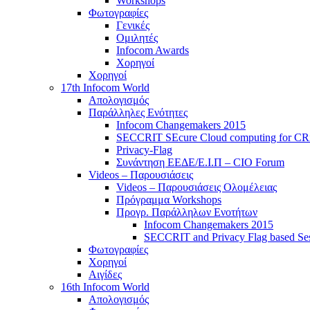
Workshops
Φωτογραφίες
Γενικές
Ομιλητές
Infocom Awards
Χορηγοί
Χορηγοί
17th Infocom World
Απολογισμός
Παράλληλες Ενότητες
Infocom Changemakers 2015
SECCRIT SEcure Cloud computing for CRitic
Privacy-Flag
Συνάντηση ΕΕΔΕ/Ε.Ι.Π – CIO Forum
Videos – Παρουσιάσεις
Videos – Παρουσιάσεις Ολομέλειας
Πρόγραμμα Workshops
Προγρ. Παράλληλων Ενοτήτων
Infocom Changemakers 2015
SECCRIT and Privacy Flag based Se
Φωτογραφίες
Χορηγοί
Αιγίδες
16th Infocom World
Απολογισμός