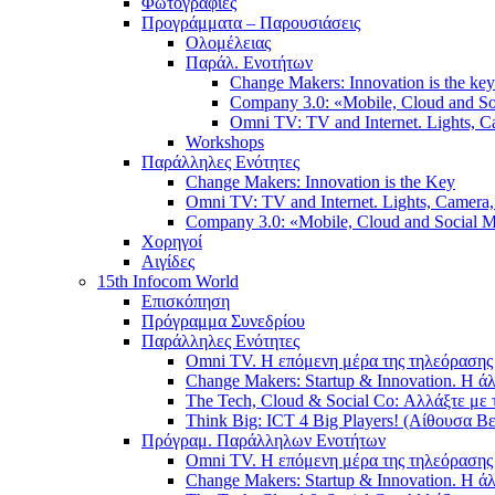
Φωτογραφίες
Προγράμματα – Παρουσιάσεις
Ολομέλειας
Παράλ. Ενοτήτων
Change Makers: Innovation is the key
Company 3.0: «Mobile, Cloud and S
Omni TV: TV and Internet. Lights, Ca
Workshops
Παράλληλες Ενότητες
Change Makers: Innovation is the Key
Omni TV: TV and Internet. Lights, Camera, 
Company 3.0: «Mobile, Cloud and Social
Χορηγοί
Αιγίδες
15th Infocom World
Επισκόπηση
Πρόγραμμα Συνεδρίου
Παράλληλες Ενότητες
Omni TV. Η επόμενη μέρα της τηλεόρασης 
Change Makers: Startup & Innovation. Η 
The Tech, Cloud & Social Co: Αλλάξτε με 
Think Big: ICT 4 Big Players! (Αίθουσα Βε
Πρόγραμ. Παράλληλων Ενοτήτων
Omni TV. Η επόμενη μέρα της τηλεόρασης 
Change Makers: Startup & Innovation. Η 