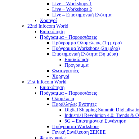
Live – Workshops 1
Live – Workshops 2
Live – Επιστημονική Ενότητα
Χορηγοί
22nd Infocom World
Επισκόπηση
Πρόγραμμα – Παρουσιάσεις
Πρόγραμμα Ολομέλειας (1η μέρα)
Πρόγραμμα Workshops (2η μέρα)
Επιστημονική Ενότητα (3η μέρα)
Επισκόπηση
Πρόγραμμα
Φωτογραφίες
Χορηγοί
21st Infocom World
Επισκόπηση
Πρόγραμμα – Παρουσιάσεις
Ολομέλεια
Παράλληλες Ενότητες
Digital Shipping Summit: Digitalisati
Industrial Revolution 4.0: Trends & O
5G – Επιστημονική Συνάντηση
Πρόγραμμα Workshops
Γενική Συνέλευση ΣΕΚΕΕ
Φωτογραφίες