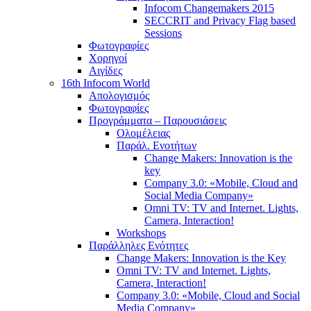
Infocom Changemakers 2015
SECCRIT and Privacy Flag based
Sessions
Φωτογραφίες
Χορηγοί
Αιγίδες
16th Infocom World
Απολογισμός
Φωτογραφίες
Προγράμματα – Παρουσιάσεις
Ολομέλειας
Παράλ. Ενοτήτων
Change Makers: Innovation is the
key
Company 3.0: «Mobile, Cloud and
Social Media Company»
Omni TV: TV and Internet. Lights,
Camera, Interaction!
Workshops
Παράλληλες Ενότητες
Change Makers: Innovation is the Key
Omni TV: TV and Internet. Lights,
Camera, Interaction!
Company 3.0: «Mobile, Cloud and Social
Media Company»