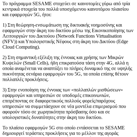
Το πρόγραμμα SESAME στοχεύει σε καινοτομίες γύρω από τρία
κεντρικά στοιχεία του πολλά υποσχόμενου καινοτόμου πλαισίου
και εφαρμογών 5G, ήτοι:
1) Στη θεώρηση-ενσωμάτωση της δικτυακής νοημοσύνης και
εφαρμογών στην άκρη του δικτύου μέσω της Εικονικοποίησης των
Λειτουργιών του Δικτούου (Network Functions Virtualisation
(NFV)) και Υπολογιστικής Νέφους στη άκρη του Δικτύου (Edge
Cloud Computing).
2) Στη σημαντική εξέλιξη της έννοιας και χρήσης των Μικρών
Κυψελών (Small Cells), ήδη επικρατούσα τάση στην 4G, αλλά η
οποία αναμένεται να αναπτύξει το πλήρες δυναμικό της σε υψηλής
πυκνότητας σενάρια εφαρμογών του 5G, τα οποία επίσης θέτουν
πολλαπλές προκλήσεις.
3) Στην ενοποίηση της έννοιας των «πολλαπλών μισθώσεων»
εφαρμογών και υπηρεσιών σε υποδομές επικοινωνιών,
επιτρέποντας σε διαφορετικούς πολλούς φορείς/παρόχους
υπηρεσιών να συμμετάσχουν σε νέα μοντέλα επιμερισμού που
αφορούν τόσο σε χωρητικότητα πρόσβασης όσο και σε
υπολογιστικές δυνατότητες στην άκρη του δικτύου.
Το πλαίσιο εφαρμογών 5G στο οποίο εντάσσεται το SESAME
δημιουργεί τεράστιες προκλήσεις για το μέλλον της αγοράς