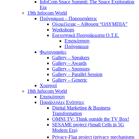
InfoCom Space Summit: The Space Exploration
Era
19th Infocom World
Πρόγραμμα – Παρουσιάσεις
Ολομέλειας – Αίθουσα “ΟΛΥΜΠΙΑ”
Workshops
Ερευνητικά Προγράμματα Ο.Τ.Ε.
Επισκόπηση
Πρόγραμμα
Φωτογραφίες
Gallery – Speakers
Gallery – Awards
Gallery – Sponsors
Gallery – Parallel Session
Gallery – Generic
Χορηγοί
18th Infocom World
Επισκόπηση
Παράλληλες Ενότητες
Digital Marketing & Business
Transformation
OMNI TV: Think outside the TV Box!
SESAME project (Small Cells in 5G
Modern Era)
Privacy-Flag project (privacy mechanisms