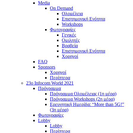
Media
On Demand
Ολομέλεια
Επιστημονική Ενότητα
Workshops
Φωτογραφίες
Γενικές
Ομιλητές
Βραβεία
Επιστημονική Ενότητα
Χορηγοί
FAQ
Sponsors
Χορηγοί
Περίπτερα
23o Infocom World 2021
Πρόγραμμα
Πρόγραμμα Ολομέλειας (1η μέρα)
Πρόγραμμα Workshops (2η μέρα)
Ερευνητική Ημερίδα: “More than 5G!”
(3η μέρα)
Φωτογραφίες
Lobby
Lobby
Περίπτερα