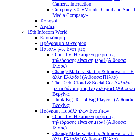
Camera, Interaction!
Company 3.0: «Mobile, Cloud and Social
Media Company»
Χορηγοί
Αιγίδες
15th Infocom World
Επισκόπηση
Πρόγραμμα Συνεδρίου
Παράλληλες Ενότητες
Omni TV. Η επόμενη μέρα της
τηλεόρασης είναι σήμερα! (Αίθουσα
Ιλισός)
Change Makers: Startup & Innovation. Η
άλλη Ελλάδα! (Αίθουσα Πέλλα)
The Tech, Cloud & Social Co: Αλλάξτε
με τη δύναμη της Τεχνολογίας! (Αίθουσα
Βεργίνα)
Think Big: ICT 4 Big Players! (Αίθουσα
Βεργίνα)
Πρόγραμ. Παράλληλων Ενοτήτων
Omni TV. Η επόμενη μέρα της
τηλεόρασης είναι σήμερα! (Αίθουσα
Ιλισός)
Change Makers: Startup & Innovation. Η
άλλη Ελλάδα! (Αίθουσα Πέλλα)