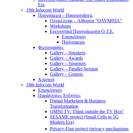
Era
19th Infocom World
Πρόγραμμα – Παρουσιάσεις
Ολομέλειας – Αίθουσα “ΟΛΥΜΠΙΑ”
Workshops
Ερευνητικά Προγράμματα Ο.Τ.Ε.
Επισκόπηση
Πρόγραμμα
Φωτογραφίες
Gallery – Speakers
Gallery – Awards
Gallery – Sponsors
Gallery – Parallel Session
Gallery – Generic
Χορηγοί
18th Infocom World
Επισκόπηση
Παράλληλες Ενότητες
Digital Marketing & Business
Transformation
OMNI TV: Think outside the TV Box!
SESAME project (Small Cells in 5G
Modern Era)
Privacy-Flag project (privacy mechanisms