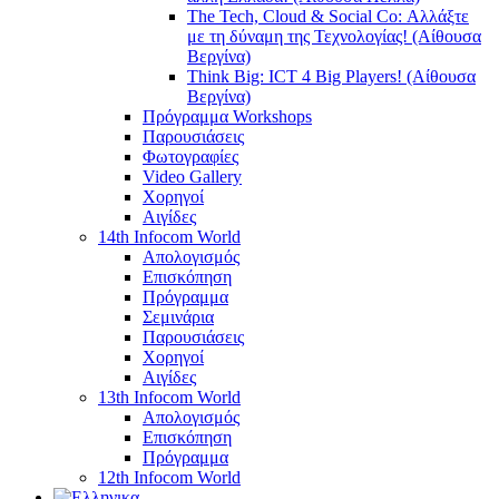
The Tech, Cloud & Social Co: Αλλάξτε
με τη δύναμη της Τεχνολογίας! (Αίθουσα
Βεργίνα)
Think Big: ICT 4 Big Players! (Αίθουσα
Βεργίνα)
Πρόγραμμα Workshops
Παρουσιάσεις
Φωτογραφίες
Video Gallery
Χορηγοί
Αιγίδες
14th Infocom World
Απολογισμός
Επισκόπηση
Πρόγραμμα
Σεμινάρια
Παρουσιάσεις
Χορηγοί
Αιγίδες
13th Infocom World
Απολογισμός
Επισκόπηση
Πρόγραμμα
12th Infocom World