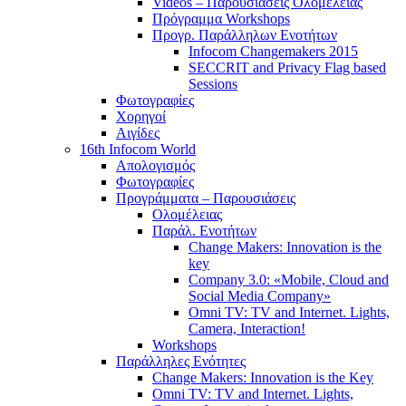
Videos – Παρουσιάσεις Ολομέλειας
Πρόγραμμα Workshops
Προγρ. Παράλληλων Ενοτήτων
Infocom Changemakers 2015
SECCRIT and Privacy Flag based
Sessions
Φωτογραφίες
Χορηγοί
Αιγίδες
16th Infocom World
Απολογισμός
Φωτογραφίες
Προγράμματα – Παρουσιάσεις
Ολομέλειας
Παράλ. Ενοτήτων
Change Makers: Innovation is the
key
Company 3.0: «Mobile, Cloud and
Social Media Company»
Omni TV: TV and Internet. Lights,
Camera, Interaction!
Workshops
Παράλληλες Ενότητες
Change Makers: Innovation is the Key
Omni TV: TV and Internet. Lights,