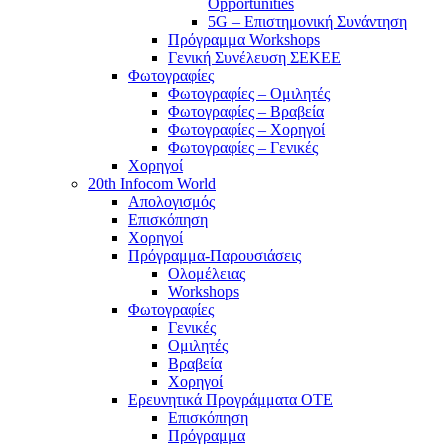
Opportunities
5G – Επιστημονική Συνάντηση
Πρόγραμμα Workshops
Γενική Συνέλευση ΣΕΚΕΕ
Φωτογραφίες
Φωτογραφίες – Ομιλητές
Φωτογραφίες – Βραβεία
Φωτογραφίες – Χορηγοί
Φωτογραφίες – Γενικές
Χορηγοί
20th Infocom World
Απολογισμός
Επισκόπηση
Χορηγοί
Πρόγραμμα-Παρουσιάσεις
Ολομέλειας
Workshops
Φωτογραφίες
Γενικές
Ομιλητές
Βραβεία
Χορηγοί
Ερευνητικά Προγράμματα ΟΤΕ
Επισκόπηση
Πρόγραμμα