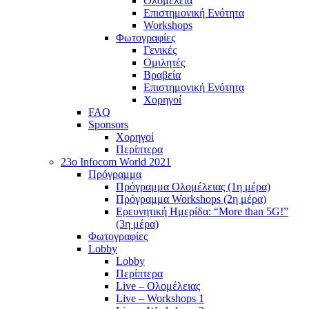
Ολομέλεια
Επιστημονική Ενότητα
Workshops
Φωτογραφίες
Γενικές
Ομιλητές
Βραβεία
Επιστημονική Ενότητα
Χορηγοί
FAQ
Sponsors
Χορηγοί
Περίπτερα
23o Infocom World 2021
Πρόγραμμα
Πρόγραμμα Ολομέλειας (1η μέρα)
Πρόγραμμα Workshops (2η μέρα)
Ερευνητική Ημερίδα: “More than 5G!”
(3η μέρα)
Φωτογραφίες
Lobby
Lobby
Περίπτερα
Live – Ολομέλειας
Live – Workshops 1