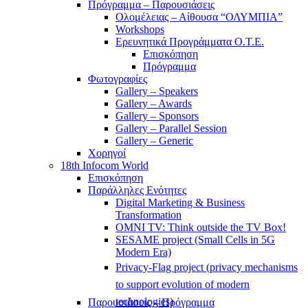
Πρόγραμμα – Παρουσιάσεις
Ολομέλειας – Αίθουσα “ΟΛΥΜΠΙΑ”
Workshops
Ερευνητικά Προγράμματα Ο.Τ.Ε.
Επισκόπηση
Πρόγραμμα
Φωτογραφίες
Gallery – Speakers
Gallery – Awards
Gallery – Sponsors
Gallery – Parallel Session
Gallery – Generic
Χορηγοί
18th Infocom World
Επισκόπηση
Παράλληλες Ενότητες
Digital Marketing & Business
Transformation
OMNI TV: Think outside the TV Box!
SESAME project (Small Cells in 5G
Modern Era)
Privacy-Flag project (privacy mechanisms
to support evolution of modern
technologies)
Παρουσιάσεις – Πρόγραμμα