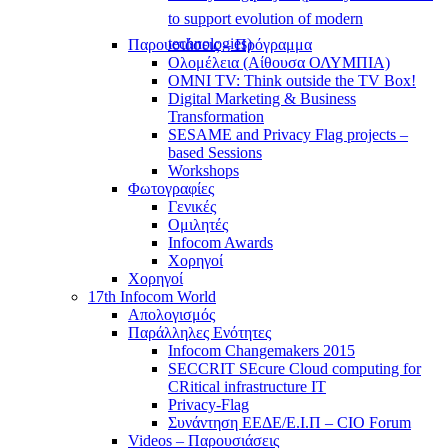
to support evolution of modern
technologies)
Παρουσιάσεις – Πρόγραμμα
Ολομέλεια (Αίθουσα ΟΛΥΜΠΙΑ)
OMNI TV: Think outside the TV Box!
Digital Marketing & Business
Transformation
SESAME and Privacy Flag projects –
based Sessions
Workshops
Φωτογραφίες
Γενικές
Ομιλητές
Infocom Awards
Χορηγοί
Χορηγοί
17th Infocom World
Απολογισμός
Παράλληλες Ενότητες
Infocom Changemakers 2015
SECCRIT SEcure Cloud computing for
CRitical infrastructure IT
Privacy-Flag
Συνάντηση ΕΕΔΕ/Ε.Ι.Π – CIO Forum
Videos – Παρουσιάσεις