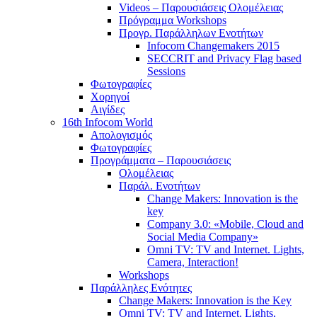
Videos – Παρουσιάσεις Ολομέλειας
Πρόγραμμα Workshops
Προγρ. Παράλληλων Ενοτήτων
Infocom Changemakers 2015
SECCRIT and Privacy Flag based
Sessions
Φωτογραφίες
Χορηγοί
Αιγίδες
16th Infocom World
Απολογισμός
Φωτογραφίες
Προγράμματα – Παρουσιάσεις
Ολομέλειας
Παράλ. Ενοτήτων
Change Makers: Innovation is the
key
Company 3.0: «Mobile, Cloud and
Social Media Company»
Omni TV: TV and Internet. Lights,
Camera, Interaction!
Workshops
Παράλληλες Ενότητες
Change Makers: Innovation is the Key
Omni TV: TV and Internet. Lights,