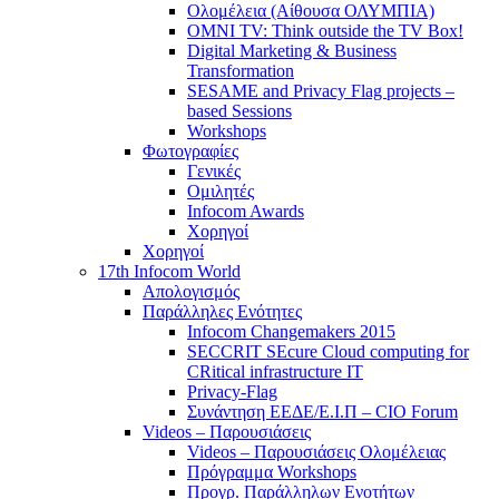
Ολομέλεια (Αίθουσα ΟΛΥΜΠΙΑ)
OMNI TV: Think outside the TV Box!
Digital Marketing & Business
Transformation
SESAME and Privacy Flag projects –
based Sessions
Workshops
Φωτογραφίες
Γενικές
Ομιλητές
Infocom Awards
Χορηγοί
Χορηγοί
17th Infocom World
Απολογισμός
Παράλληλες Ενότητες
Infocom Changemakers 2015
SECCRIT SEcure Cloud computing for
CRitical infrastructure IT
Privacy-Flag
Συνάντηση ΕΕΔΕ/Ε.Ι.Π – CIO Forum
Videos – Παρουσιάσεις
Videos – Παρουσιάσεις Ολομέλειας
Πρόγραμμα Workshops
Προγρ. Παράλληλων Ενοτήτων