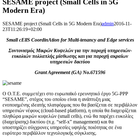
SESAME project (Small Cells in 5G
Modern Era)
SESAME project (Small Cells in 5G Modern Era)
admin
2016-11-
23T11:26:19+02:00
Small cEllS CoordinAtion for Multi-tenancy and Edge services
Συντονισμός Μικρών Κυψελών για την παροχή υπηρεσιών-
ευκολιών πολλαπλής μίσθωσης και για παροχή ακραίων
υπηρεσιών δικτύου
Grant Agreement (GA) No.671596
Ο Ο.Τ.Ε. συμμετέχει στο ευρωπαϊκό ερευνητικό έργο 5G-PPP
“SESAME”, στόχος του οποίου είναι η ανάπτυξη μιας
ενοποιημένης ιδεατής πλατφόρμας που θα βασίζεται σε περιβάλλον
υπηρεσιών νέφους (cloud-based platform), η οποία θα διαχειρίζεται
πληθώρα μικρών κυψελών (small cells), ενώ θα παρέχει ευκολίες
(διαχείρισης) δικτύου (π.χ. “self-x” management) και θα
υποστηρίζει σύγχρονες υπηρεσίες υψηλής ποιότητας σε ένα
ευρύτερο περιβάλλον τεχνολογικής σύγκλισης.