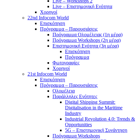
Live – Workshops 2
Live – Επιστημονική Ενότητα
Χορηγοί
22nd Infocom World
Επισκόπηση
Πρόγραμμα – Παρουσιάσεις
Πρόγραμμα Ολομέλειας (1η μέρα)
Πρόγραμμα Workshops (2η μέρα)
Επιστημονική Ενότητα (3η μέρα)
Επισκόπηση
Πρόγραμμα
Φωτογραφίες
Χορηγοί
21st Infocom World
Επισκόπηση
Πρόγραμμα – Παρουσιάσεις
Ολομέλεια
Παράλληλες Ενότητες
Digital Shipping Summit:
Digitalisation in the Maritime
Industry
Industrial Revolution 4.0: Trends &
Opportunities
5G – Επιστημονική Συνάντηση
Πρόγραμμα Workshops