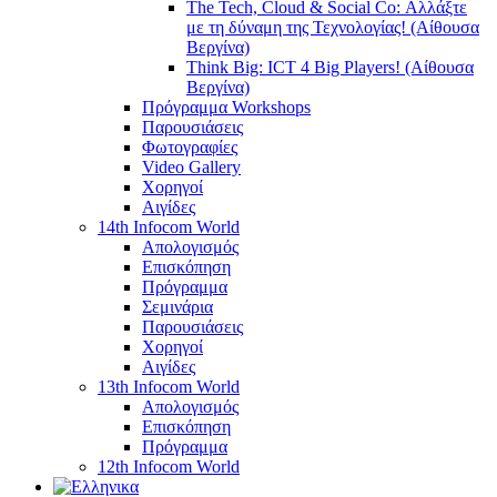
The Tech, Cloud & Social Co: Αλλάξτε
με τη δύναμη της Τεχνολογίας! (Αίθουσα
Βεργίνα)
Think Big: ICT 4 Big Players! (Αίθουσα
Βεργίνα)
Πρόγραμμα Workshops
Παρουσιάσεις
Φωτογραφίες
Video Gallery
Χορηγοί
Αιγίδες
14th Infocom World
Απολογισμός
Επισκόπηση
Πρόγραμμα
Σεμινάρια
Παρουσιάσεις
Χορηγοί
Αιγίδες
13th Infocom World
Απολογισμός
Επισκόπηση
Πρόγραμμα
12th Infocom World