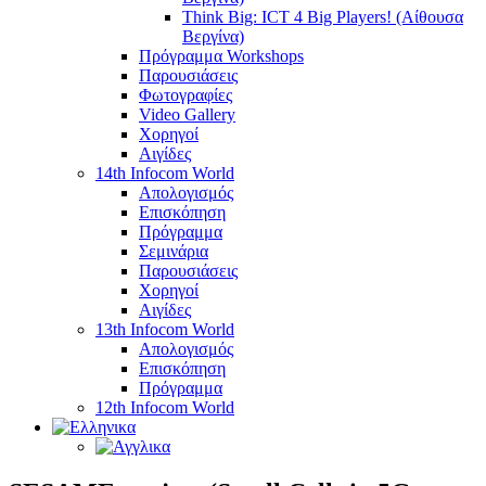
Think Big: ICT 4 Big Players! (Αίθουσα
Βεργίνα)
Πρόγραμμα Workshops
Παρουσιάσεις
Φωτογραφίες
Video Gallery
Χορηγοί
Αιγίδες
14th Infocom World
Απολογισμός
Επισκόπηση
Πρόγραμμα
Σεμινάρια
Παρουσιάσεις
Χορηγοί
Αιγίδες
13th Infocom World
Απολογισμός
Επισκόπηση
Πρόγραμμα
12th Infocom World