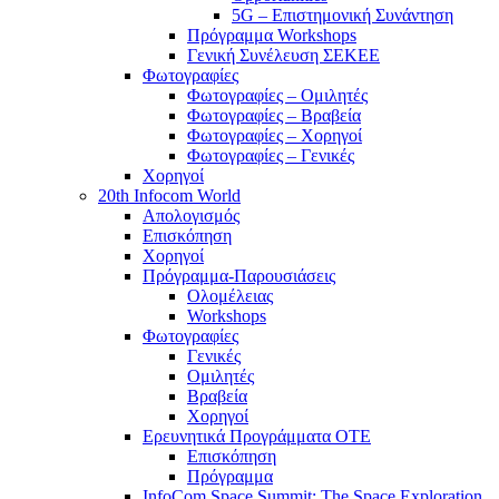
5G – Επιστημονική Συνάντηση
Πρόγραμμα Workshops
Γενική Συνέλευση ΣΕΚΕΕ
Φωτογραφίες
Φωτογραφίες – Ομιλητές
Φωτογραφίες – Βραβεία
Φωτογραφίες – Χορηγοί
Φωτογραφίες – Γενικές
Χορηγοί
20th Infocom World
Απολογισμός
Επισκόπηση
Χορηγοί
Πρόγραμμα-Παρουσιάσεις
Ολομέλειας
Workshops
Φωτογραφίες
Γενικές
Ομιλητές
Βραβεία
Χορηγοί
Ερευνητικά Προγράμματα ΟΤΕ
Επισκόπηση
Πρόγραμμα
InfoCom Space Summit: The Space Exploration