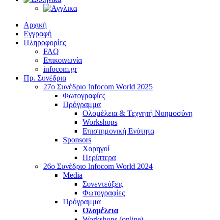
Αρχική
Εγγραφή
Πληροφορίες
FAQ
Επικοινωνία
infocom.gr
Πρ. Συνέδρια
27o Συνέδριο Infocom World 2025
Φωτογραφίες
Πρόγραμμα
Ολομέλεια & Τεχνητή Νοημοσύνη
Workshops
Επιστημονική Ενότητα
Sponsors
Χορηγοί
Περίπτερα
26o Συνέδριο Infocom World 2024
Media
Συνεντεύξεις
Φωτογραφίες
Πρόγραμμα
Ολομέλεια
Workshops (online)