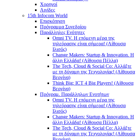
Χορηγοί
Αιγίδες
15th Infocom World
Επισκόπηση
Πρόγραμμα Συνεδρίου
Παράλληλες Ενότητες
Omni TV. Η επόμενη μέρα της
τηλεόρασης είναι σήμερα! (Αίθουσα
Ιλισός)
Change Makers: Startup & Innovation. Η
άλλη Ελλάδα! (Αίθουσα Πέλλα)
The Tech, Cloud & Social Co: Αλλάξτε
με τη δύναμη της Τεχνολογίας! (Αίθουσα
Βεργίνα)
Think Big: ICT 4 Big Players! (Αίθουσα
Βεργίνα)
Πρόγραμ. Παράλληλων Ενοτήτων
Omni TV. Η επόμενη μέρα της
τηλεόρασης είναι σήμερα! (Αίθουσα
Ιλισός)
Change Makers: Startup & Innovation. Η
άλλη Ελλάδα! (Αίθουσα Πέλλα)
The Tech, Cloud & Social Co: Αλλάξτε
με τη δύναμη της Τεχνολογίας! (Αίθουσα
Βεργίνα)