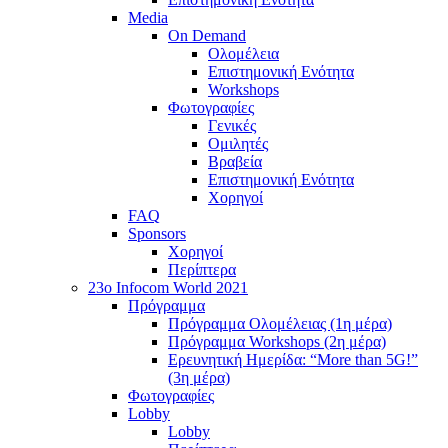
Media
On Demand
Ολομέλεια
Επιστημονική Ενότητα
Workshops
Φωτογραφίες
Γενικές
Ομιλητές
Βραβεία
Επιστημονική Ενότητα
Χορηγοί
FAQ
Sponsors
Χορηγοί
Περίπτερα
23o Infocom World 2021
Πρόγραμμα
Πρόγραμμα Ολομέλειας (1η μέρα)
Πρόγραμμα Workshops (2η μέρα)
Ερευνητική Ημερίδα: “More than 5G!”
(3η μέρα)
Φωτογραφίες
Lobby
Lobby