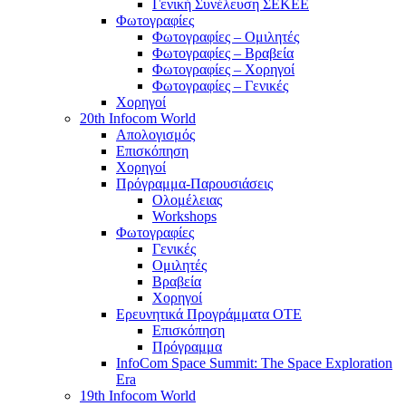
Γενική Συνέλευση ΣΕΚΕΕ
Φωτογραφίες
Φωτογραφίες – Ομιλητές
Φωτογραφίες – Βραβεία
Φωτογραφίες – Χορηγοί
Φωτογραφίες – Γενικές
Χορηγοί
20th Infocom World
Απολογισμός
Επισκόπηση
Χορηγοί
Πρόγραμμα-Παρουσιάσεις
Ολομέλειας
Workshops
Φωτογραφίες
Γενικές
Ομιλητές
Βραβεία
Χορηγοί
Ερευνητικά Προγράμματα ΟΤΕ
Επισκόπηση
Πρόγραμμα
InfoCom Space Summit: The Space Exploration
Era
19th Infocom World