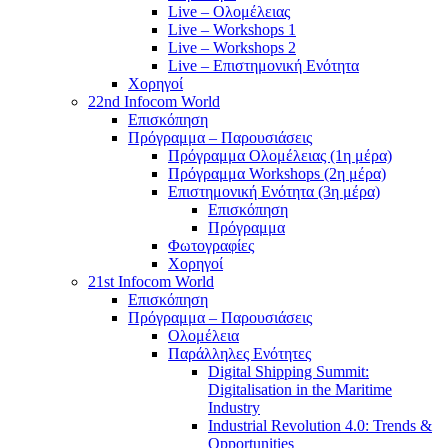
Live – Ολομέλειας
Live – Workshops 1
Live – Workshops 2
Live – Επιστημονική Ενότητα
Χορηγοί
22nd Infocom World
Επισκόπηση
Πρόγραμμα – Παρουσιάσεις
Πρόγραμμα Ολομέλειας (1η μέρα)
Πρόγραμμα Workshops (2η μέρα)
Επιστημονική Ενότητα (3η μέρα)
Επισκόπηση
Πρόγραμμα
Φωτογραφίες
Χορηγοί
21st Infocom World
Επισκόπηση
Πρόγραμμα – Παρουσιάσεις
Ολομέλεια
Παράλληλες Ενότητες
Digital Shipping Summit:
Digitalisation in the Maritime
Industry
Industrial Revolution 4.0: Trends &
Opportunities