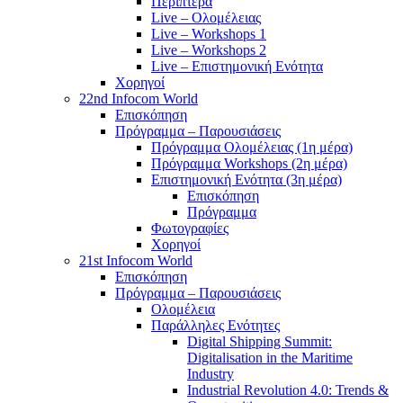
Περίπτερα
Live – Ολομέλειας
Live – Workshops 1
Live – Workshops 2
Live – Επιστημονική Ενότητα
Χορηγοί
22nd Infocom World
Επισκόπηση
Πρόγραμμα – Παρουσιάσεις
Πρόγραμμα Ολομέλειας (1η μέρα)
Πρόγραμμα Workshops (2η μέρα)
Επιστημονική Ενότητα (3η μέρα)
Επισκόπηση
Πρόγραμμα
Φωτογραφίες
Χορηγοί
21st Infocom World
Επισκόπηση
Πρόγραμμα – Παρουσιάσεις
Ολομέλεια
Παράλληλες Ενότητες
Digital Shipping Summit:
Digitalisation in the Maritime
Industry
Industrial Revolution 4.0: Trends &