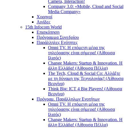
Camera, Interaction!
Company 3.0: «Mobile, Cloud and Social
Media Company»
Χορηγοί
Αιγίδες
15th Infocom World
Επισκόπηση
Πρόγραμμα Συνεδρίου
Παράλληλες Ενότητες
Omni TV. Η επόμενη μέρα της
τηλεόρασης είναι σήμερα! (Αίθουσα
Ιλισός)
Change Makers: Startup & Innovation. Η
άλλη Ελλάδα! (Αίθουσα Πέλλα)
The Tech, Cloud & Social Co: Αλλάξτε
με τη δύναμη της Τεχνολογίας! (Αίθουσα
Βεργίνα)
Think Big: ICT 4 Big Players! (Αίθουσα
Βεργίνα)
Πρόγραμ. Παράλληλων Ενοτήτων
Omni TV. Η επόμενη μέρα της
τηλεόρασης είναι σήμερα! (Αίθουσα
Ιλισός)
Change Makers: Startup & Innovation. Η
άλλη Ελλάδα! (Αίθουσα Πέλλα)