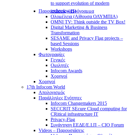
to support evolution of modern
technologies)
Παρουσιάσεις – Πρόγραμμα
Ολομέλεια (Αίθουσα ΟΛΥΜΠΙΑ)
OMNI TV: Think outside the TV Box!
Digital Marketing & Business
Transformation
SESAME and Privacy Flag projects –
based Sessions
Workshops
Φωτογραφίες
Γενικές
Ομιλητές
Infocom Awards
Χορηγοί
Χορηγοί
17th Infocom World
Απολογισμός
Παράλληλες Ενότητες
Infocom Changemakers 2015
SECCRIT SEcure Cloud computing for
CRitical infrastructure IT
Privacy-Flag
Συνάντηση ΕΕΔΕ/Ε.Ι.Π – CIO Forum
Videos – Παρουσιάσεις