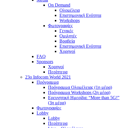
On Demand
Ολομέλεια
Επιστημονική Ενότητα
Workshops
Φωτογραφίες
Γενικές
Ομιλητές
Βραβεία
Επιστημονική Ενότητα
Χορηγοί
FAQ
Sponsors
Χορηγοί
Περίπτερα
23o Infocom World 2021
Πρόγραμμα
Πρόγραμμα Ολομέλειας (1η μέρα)
Πρόγραμμα Workshops (2η μέρα)
Ερευνητική Ημερίδα: “More than 5G!”
(3η μέρα)
Φωτογραφίες
Lobby
Lobby
Περίπτερα