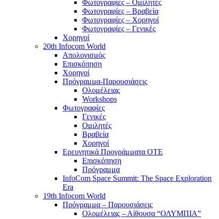
Φωτογραφίες – Ομιλητές
Φωτογραφίες – Βραβεία
Φωτογραφίες – Χορηγοί
Φωτογραφίες – Γενικές
Χορηγοί
20th Infocom World
Απολογισμός
Επισκόπηση
Χορηγοί
Πρόγραμμα-Παρουσιάσεις
Ολομέλειας
Workshops
Φωτογραφίες
Γενικές
Ομιλητές
Βραβεία
Χορηγοί
Ερευνητικά Προγράμματα ΟΤΕ
Επισκόπηση
Πρόγραμμα
InfoCom Space Summit: The Space Exploration
Era
19th Infocom World
Πρόγραμμα – Παρουσιάσεις
Ολομέλειας – Αίθουσα “ΟΛΥΜΠΙΑ”