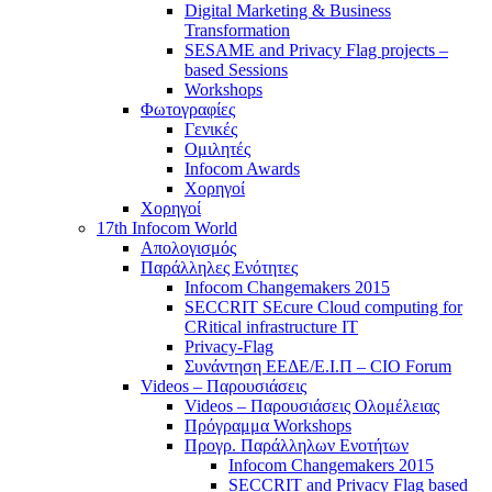
Digital Marketing & Business
Transformation
SESAME and Privacy Flag projects –
based Sessions
Workshops
Φωτογραφίες
Γενικές
Ομιλητές
Infocom Awards
Χορηγοί
Χορηγοί
17th Infocom World
Απολογισμός
Παράλληλες Ενότητες
Infocom Changemakers 2015
SECCRIT SEcure Cloud computing for
CRitical infrastructure IT
Privacy-Flag
Συνάντηση ΕΕΔΕ/Ε.Ι.Π – CIO Forum
Videos – Παρουσιάσεις
Videos – Παρουσιάσεις Ολομέλειας
Πρόγραμμα Workshops
Προγρ. Παράλληλων Ενοτήτων
Infocom Changemakers 2015
SECCRIT and Privacy Flag based