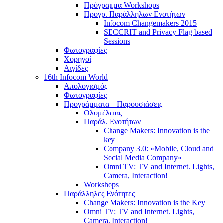
Πρόγραμμα Workshops
Προγρ. Παράλληλων Ενοτήτων
Infocom Changemakers 2015
SECCRIT and Privacy Flag based
Sessions
Φωτογραφίες
Χορηγοί
Αιγίδες
16th Infocom World
Απολογισμός
Φωτογραφίες
Προγράμματα – Παρουσιάσεις
Ολομέλειας
Παράλ. Ενοτήτων
Change Makers: Innovation is the
key
Company 3.0: «Mobile, Cloud and
Social Media Company»
Omni TV: TV and Internet. Lights,
Camera, Interaction!
Workshops
Παράλληλες Ενότητες
Change Makers: Innovation is the Key
Omni TV: TV and Internet. Lights,
Camera, Interaction!