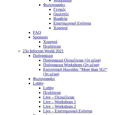
Workshops
Φωτογραφίες
Γενικές
Ομιλητές
Βραβεία
Επιστημονική Ενότητα
Χορηγοί
FAQ
Sponsors
Χορηγοί
Περίπτερα
23o Infocom World 2021
Πρόγραμμα
Πρόγραμμα Ολομέλειας (1η μέρα)
Πρόγραμμα Workshops (2η μέρα)
Ερευνητική Ημερίδα: “More than 5G!”
(3η μέρα)
Φωτογραφίες
Lobby
Lobby
Περίπτερα
Live – Ολομέλειας
Live – Workshops 1
Live – Workshops 2
Live – Επιστημονική Ενότητα