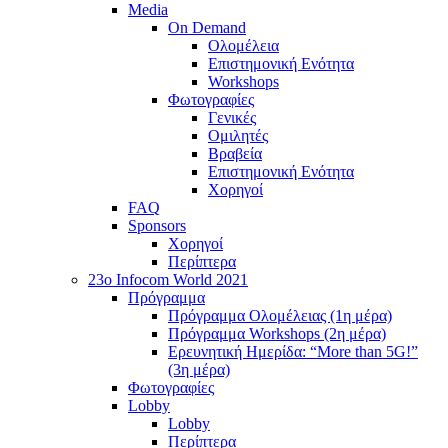
Media
On Demand
Ολομέλεια
Επιστημονική Ενότητα
Workshops
Φωτογραφίες
Γενικές
Ομιλητές
Βραβεία
Επιστημονική Ενότητα
Χορηγοί
FAQ
Sponsors
Χορηγοί
Περίπτερα
23o Infocom World 2021
Πρόγραμμα
Πρόγραμμα Ολομέλειας (1η μέρα)
Πρόγραμμα Workshops (2η μέρα)
Ερευνητική Ημερίδα: “More than 5G!”
(3η μέρα)
Φωτογραφίες
Lobby
Lobby
Περίπτερα