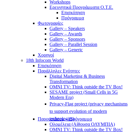
Workshops
Ερευνητικά Προγράμματα Ο.Τ.Ε.
Επισκόπηση
Πρόγραμμα
Φωτογραφίες
Gallery – Speakers
Gallery – Awards
Gallery – Sponsors
Gallery – Parallel Session
Gallery – Generic
Χορηγοί
18th Infocom World
Επισκόπηση
Παράλληλες Ενότητες
Digital Marketing & Business
Transformation
OMNI TV: Think outside the TV Box!
SESAME project (Small Cells in 5G
Modern Era)
Privacy-Flag project (privacy mechanisms
to support evolution of modern
technologies)
Παρουσιάσεις – Πρόγραμμα
Ολομέλεια (Αίθουσα ΟΛΥΜΠΙΑ)
OMNI TV: Think outside the TV Box!