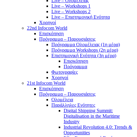
Live – Ολομέλειας
Live – Workshops 1
Live – Workshops 2
Live – Επιστημονική Ενότητα
Χορηγοί
22nd Infocom World
Επισκόπηση
Πρόγραμμα – Παρουσιάσεις
Πρόγραμμα Ολομέλειας (1η μέρα)
Πρόγραμμα Workshops (2η μέρα)
Επιστημονική Ενότητα (3η μέρα)
Επισκόπηση
Πρόγραμμα
Φωτογραφίες
Χορηγοί
21st Infocom World
Επισκόπηση
Πρόγραμμα – Παρουσιάσεις
Ολομέλεια
Παράλληλες Ενότητες
Digital Shipping Summit:
Digitalisation in the Maritime
Industry
Industrial Revolution 4.0: Trends &
Opportunities