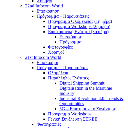
Χορηγοί
22nd Infocom World
Επισκόπηση
Πρόγραμμα – Παρουσιάσεις
Πρόγραμμα Ολομέλειας (1η μέρα)
Πρόγραμμα Workshops (2η μέρα)
Επιστημονική Ενότητα (3η μέρα)
Επισκόπηση
Πρόγραμμα
Φωτογραφίες
Χορηγοί
21st Infocom World
Επισκόπηση
Πρόγραμμα – Παρουσιάσεις
Ολομέλεια
Παράλληλες Ενότητες
Digital Shipping Summit:
Digitalisation in the Maritime
Industry
Industrial Revolution 4.0: Trends &
Opportunities
5G – Επιστημονική Συνάντηση
Πρόγραμμα Workshops
Γενική Συνέλευση ΣΕΚΕΕ
Φωτογραφίες