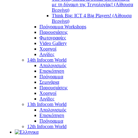
με τη δύναμη της Τεχνολογίας! (Αίθουσα
Βεργίνα)
Think Big: ICT 4 Big Players! (Αίθουσα
Βεργίνα)
Πρόγραμμα Workshops
Παρουσιάσεις
Φωτογραφίες
Video Gallery
Χορηγοί
Αιγίδες
14th Infocom World
Απολογισμός
Επισκόπηση
Πρόγραμμα
Σεμινάρια
Παρουσιάσεις
Χορηγοί
Αιγίδες
13th Infocom World
Απολογισμός
Επισκόπηση
Πρόγραμμα
12th Infocom World