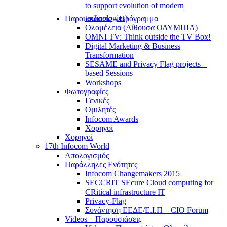
to support evolution of modern
technologies)
Παρουσιάσεις – Πρόγραμμα
Ολομέλεια (Αίθουσα ΟΛΥΜΠΙΑ)
OMNI TV: Think outside the TV Box!
Digital Marketing & Business
Transformation
SESAME and Privacy Flag projects –
based Sessions
Workshops
Φωτογραφίες
Γενικές
Ομιλητές
Infocom Awards
Χορηγοί
Χορηγοί
17th Infocom World
Απολογισμός
Παράλληλες Ενότητες
Infocom Changemakers 2015
SECCRIT SEcure Cloud computing for
CRitical infrastructure IT
Privacy-Flag
Συνάντηση ΕΕΔΕ/Ε.Ι.Π – CIO Forum
Videos – Παρουσιάσεις