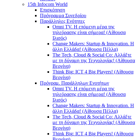
15th Infocom World
Επισκόπηση
Πρόγραμμα Συνεδρίου
Παράλληλες Ενότητες
Omni TV. Η επόμενη μέρα της
τηλεόρασης είναι σήμερα! (Αίθουσα
Ιλισός)
Change Makers: Startup & Innovation. Η
άλλη Ελλάδα! (Αίθουσα Πέλλα)
The Tech, Cloud & Social Co: Αλλάξτε
με τη δύναμη της Τεχνολογίας! (Αίθουσα
Βεργίνα)
Think Big: ICT 4 Big Players! (Αίθουσα
Βεργίνα)
Πρόγραμ. Παράλληλων Ενοτήτων
Omni TV. Η επόμενη μέρα της
τηλεόρασης είναι σήμερα! (Αίθουσα
Ιλισός)
Change Makers: Startup & Innovation. Η
άλλη Ελλάδα! (Αίθουσα Πέλλα)
The Tech, Cloud & Social Co: Αλλάξτε
με τη δύναμη της Τεχνολογίας! (Αίθουσα
Βεργίνα)
Think Big: ICT 4 Big Players! (Αίθουσα
Βεργίνα)