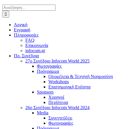
Αναζήτηση
για:
Αρχική
Εγγραφή
Πληροφορίες
FAQ
Επικοινωνία
infocom.gr
Πρ. Συνέδρια
27o Συνέδριο Infocom World 2025
Φωτογραφίες
Πρόγραμμα
Ολομέλεια & Τεχνητή Νοημοσύνη
Workshops
Επιστημονική Ενότητα
Sponsors
Χορηγοί
Περίπτερα
26o Συνέδριο Infocom World 2024
Media
Συνεντεύξεις
Φωτογραφίες
Πρόγραμμα