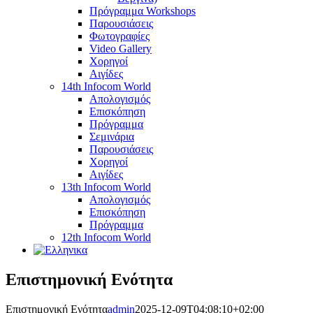
Πρόγραμμα Workshops
Παρουσιάσεις
Φωτογραφίες
Video Gallery
Χορηγοί
Αιγίδες
14th Infocom World
Απολογισμός
Επισκόπηση
Πρόγραμμα
Σεμινάρια
Παρουσιάσεις
Χορηγοί
Αιγίδες
13th Infocom World
Απολογισμός
Επισκόπηση
Πρόγραμμα
12th Infocom World
Επιστημονική Ενότητα
Επιστημονική Ενότητα
admin
2025-12-09T04:08:10+02:00