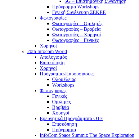
5G – Επιστημονική Συνάντηση
Πρόγραμμα Workshops
Γενική Συνέλευση ΣΕΚΕΕ
Φωτογραφίες
Φωτογραφίες – Ομιλητές
Φωτογραφίες – Βραβεία
Φωτογραφίες – Χορηγοί
Φωτογραφίες – Γενικές
Χορηγοί
20th Infocom World
Απολογισμός
Επισκόπηση
Χορηγοί
Πρόγραμμα-Παρουσιάσεις
Ολομέλειας
Workshops
Φωτογραφίες
Γενικές
Ομιλητές
Βραβεία
Χορηγοί
Ερευνητικά Προγράμματα ΟΤΕ
Επισκόπηση
Πρόγραμμα
InfoCom Space Summit: The Space Exploration