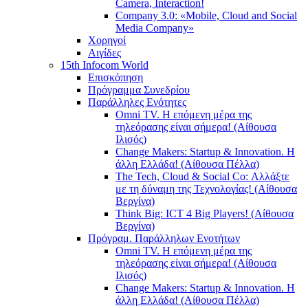
Camera, Interaction!
Company 3.0: «Mobile, Cloud and Social
Media Company»
Χορηγοί
Αιγίδες
15th Infocom World
Επισκόπηση
Πρόγραμμα Συνεδρίου
Παράλληλες Ενότητες
Omni TV. Η επόμενη μέρα της
τηλεόρασης είναι σήμερα! (Αίθουσα
Ιλισός)
Change Makers: Startup & Innovation. Η
άλλη Ελλάδα! (Αίθουσα Πέλλα)
The Tech, Cloud & Social Co: Αλλάξτε
με τη δύναμη της Τεχνολογίας! (Αίθουσα
Βεργίνα)
Think Big: ICT 4 Big Players! (Αίθουσα
Βεργίνα)
Πρόγραμ. Παράλληλων Ενοτήτων
Omni TV. Η επόμενη μέρα της
τηλεόρασης είναι σήμερα! (Αίθουσα
Ιλισός)
Change Makers: Startup & Innovation. Η
άλλη Ελλάδα! (Αίθουσα Πέλλα)