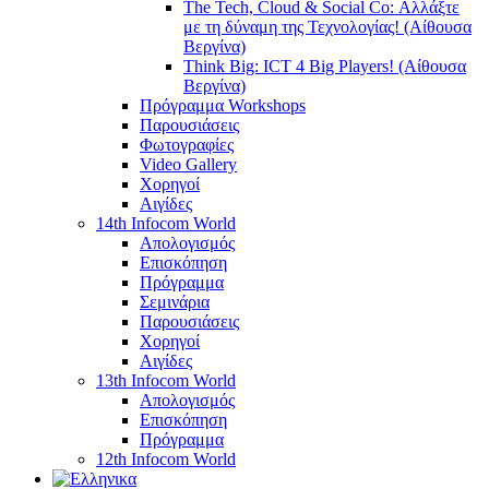
The Tech, Cloud & Social Co: Αλλάξτε
με τη δύναμη της Τεχνολογίας! (Αίθουσα
Βεργίνα)
Think Big: ICT 4 Big Players! (Αίθουσα
Βεργίνα)
Πρόγραμμα Workshops
Παρουσιάσεις
Φωτογραφίες
Video Gallery
Χορηγοί
Αιγίδες
14th Infocom World
Απολογισμός
Επισκόπηση
Πρόγραμμα
Σεμινάρια
Παρουσιάσεις
Χορηγοί
Αιγίδες
13th Infocom World
Απολογισμός
Επισκόπηση
Πρόγραμμα
12th Infocom World