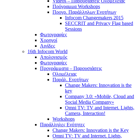
Videos – Παρουσιάσεις Ολομέλειας
Πρόγραμμα Workshops
Προγρ. Παράλληλων Ενοτήτων
Infocom Changemakers 2015
SECCRIT and Privacy Flag based
Sessions
Φωτογραφίες
Χορηγοί
Αιγίδες
16th Infocom World
Απολογισμός
Φωτογραφίες
Προγράμματα – Παρουσιάσεις
Ολομέλειας
Παράλ. Ενοτήτων
Change Makers: Innovation is the
key
Company 3.0: «Mobile, Cloud and
Social Media Company»
Omni TV: TV and Internet. Lights,
Camera, Interaction!
Workshops
Παράλληλες Ενότητες
Change Makers: Innovation is the Key
Omni TV: TV and Internet. Lights,