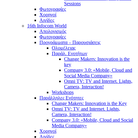
Sessions
Φωτογραφίες
Χορηγοί
Αιγίδες
16th Infocom World
Απολογισμός
Φωτογραφίες
Προγράμματα – Παρουσιάσεις
Ολομέλειας
Παράλ. Ενοτήτων
Change Makers: Innovation is the
key
Company 3.0: «Mobile, Cloud and
Social Media Company»
Omni TV: TV and Internet. Lights,
Camera, Interaction!
Workshops
Παράλληλες Ενότητες
Change Makers: Innovation is the Key
Omni TV: TV and Internet. Lights,
Camera, Interaction!
Company 3.0: «Mobile, Cloud and Social
Media Company»
Χορηγοί
Αιγίδες