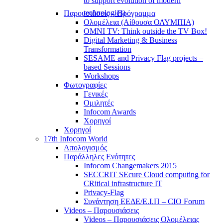
to support evolution of modern
technologies)
Παρουσιάσεις – Πρόγραμμα
Ολομέλεια (Αίθουσα ΟΛΥΜΠΙΑ)
OMNI TV: Think outside the TV Box!
Digital Marketing & Business
Transformation
SESAME and Privacy Flag projects –
based Sessions
Workshops
Φωτογραφίες
Γενικές
Ομιλητές
Infocom Awards
Χορηγοί
Χορηγοί
17th Infocom World
Απολογισμός
Παράλληλες Ενότητες
Infocom Changemakers 2015
SECCRIT SEcure Cloud computing for
CRitical infrastructure IT
Privacy-Flag
Συνάντηση ΕΕΔΕ/Ε.Ι.Π – CIO Forum
Videos – Παρουσιάσεις
Videos – Παρουσιάσεις Ολομέλειας