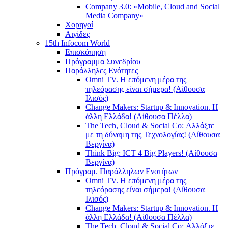
Company 3.0: «Mobile, Cloud and Social
Media Company»
Χορηγοί
Αιγίδες
15th Infocom World
Επισκόπηση
Πρόγραμμα Συνεδρίου
Παράλληλες Ενότητες
Omni TV. Η επόμενη μέρα της
τηλεόρασης είναι σήμερα! (Αίθουσα
Ιλισός)
Change Makers: Startup & Innovation. Η
άλλη Ελλάδα! (Αίθουσα Πέλλα)
The Tech, Cloud & Social Co: Αλλάξτε
με τη δύναμη της Τεχνολογίας! (Αίθουσα
Βεργίνα)
Think Big: ICT 4 Big Players! (Αίθουσα
Βεργίνα)
Πρόγραμ. Παράλληλων Ενοτήτων
Omni TV. Η επόμενη μέρα της
τηλεόρασης είναι σήμερα! (Αίθουσα
Ιλισός)
Change Makers: Startup & Innovation. Η
άλλη Ελλάδα! (Αίθουσα Πέλλα)
The Tech, Cloud & Social Co: Αλλάξτε