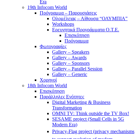
Era
19th Infocom World
Πρόγραμμα – Παρουσιάσεις
Ολομέλειας – Αίθουσα “ΟΛΥΜΠΙΑ”
Workshops
Ερευνητικά Προγράμματα Ο.Τ.Ε.
Επισκόπηση
Πρόγραμμα
Φωτογραφίες
Gallery – Speakers
Gallery – Awards
Gallery – Sponsors
Gallery – Parallel Session
Gallery – Generic
Χορηγοί
18th Infocom World
Επισκόπηση
Παράλληλες Ενότητες
Digital Marketing & Business
Transformation
OMNI TV: Think outside the TV Box!
SESAME project (Small Cells in 5G
Modern Era)
Privacy-Flag project (privacy mechanisms