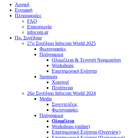
Αρχική
Εγγραφή
Πληροφορίες
FAQ
Επικοινωνία
infocom.gr
Πρ. Συνέδρια
27o Συνέδριο Infocom World 2025
Φωτογραφίες
Πρόγραμμα
Ολομέλεια & Τεχνητή Νοημοσύνη
Workshops
Επιστημονική Ενότητα
Sponsors
Χορηγοί
Περίπτερα
26o Συνέδριο Infocom World 2024
Media
Συνεντεύξεις
Φωτογραφίες
Πρόγραμμα
Ολομέλεια
Workshops (online)
Επιστημονική Ενότητα (Overview)
Επιστημονική Ενότητα (Πρόγραμμα)