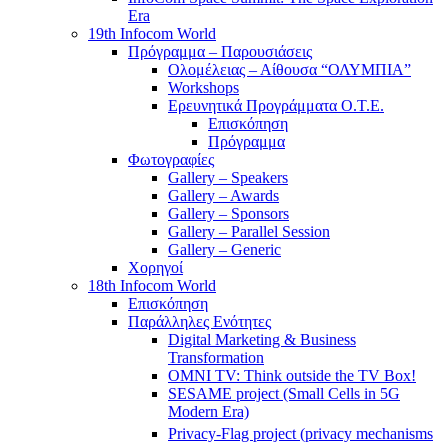
Era
19th Infocom World
Πρόγραμμα – Παρουσιάσεις
Ολομέλειας – Αίθουσα “ΟΛΥΜΠΙΑ”
Workshops
Ερευνητικά Προγράμματα Ο.Τ.Ε.
Επισκόπηση
Πρόγραμμα
Φωτογραφίες
Gallery – Speakers
Gallery – Awards
Gallery – Sponsors
Gallery – Parallel Session
Gallery – Generic
Χορηγοί
18th Infocom World
Επισκόπηση
Παράλληλες Ενότητες
Digital Marketing & Business
Transformation
OMNI TV: Think outside the TV Box!
SESAME project (Small Cells in 5G
Modern Era)
Privacy-Flag project (privacy mechanisms