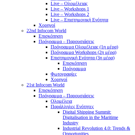
Live – Ολομέλειας
Live – Workshops 1
Live – Workshops 2
Live – Επιστημονική Ενότητα
Χορηγοί
22nd Infocom World
Επισκόπηση
Πρόγραμμα – Παρουσιάσεις
Πρόγραμμα Ολομέλειας (1η μέρα)
Πρόγραμμα Workshops (2η μέρα)
Επιστημονική Ενότητα (3η μέρα)
Επισκόπηση
Πρόγραμμα
Φωτογραφίες
Χορηγοί
21st Infocom World
Επισκόπηση
Πρόγραμμα – Παρουσιάσεις
Ολομέλεια
Παράλληλες Ενότητες
Digital Shipping Summit:
Digitalisation in the Maritime
Industry
Industrial Revolution 4.0: Trends &
Opportunities