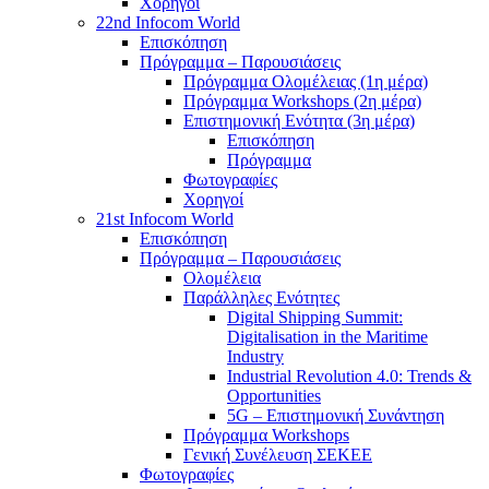
Χορηγοί
22nd Infocom World
Επισκόπηση
Πρόγραμμα – Παρουσιάσεις
Πρόγραμμα Ολομέλειας (1η μέρα)
Πρόγραμμα Workshops (2η μέρα)
Επιστημονική Ενότητα (3η μέρα)
Επισκόπηση
Πρόγραμμα
Φωτογραφίες
Χορηγοί
21st Infocom World
Επισκόπηση
Πρόγραμμα – Παρουσιάσεις
Ολομέλεια
Παράλληλες Ενότητες
Digital Shipping Summit:
Digitalisation in the Maritime
Industry
Industrial Revolution 4.0: Trends &
Opportunities
5G – Επιστημονική Συνάντηση
Πρόγραμμα Workshops
Γενική Συνέλευση ΣΕΚΕΕ
Φωτογραφίες