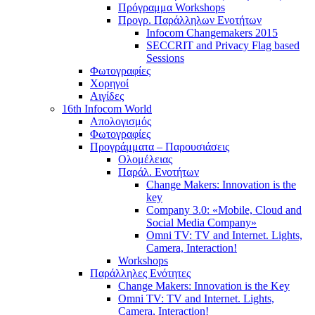
Πρόγραμμα Workshops
Προγρ. Παράλληλων Ενοτήτων
Infocom Changemakers 2015
SECCRIT and Privacy Flag based
Sessions
Φωτογραφίες
Χορηγοί
Αιγίδες
16th Infocom World
Απολογισμός
Φωτογραφίες
Προγράμματα – Παρουσιάσεις
Ολομέλειας
Παράλ. Ενοτήτων
Change Makers: Innovation is the
key
Company 3.0: «Mobile, Cloud and
Social Media Company»
Omni TV: TV and Internet. Lights,
Camera, Interaction!
Workshops
Παράλληλες Ενότητες
Change Makers: Innovation is the Key
Omni TV: TV and Internet. Lights,
Camera, Interaction!