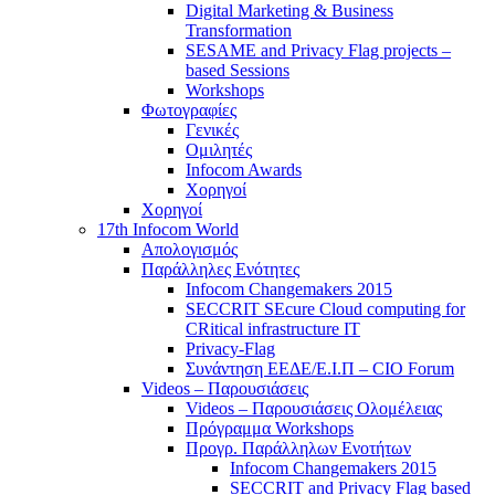
Digital Marketing & Business
Transformation
SESAME and Privacy Flag projects –
based Sessions
Workshops
Φωτογραφίες
Γενικές
Ομιλητές
Infocom Awards
Χορηγοί
Χορηγοί
17th Infocom World
Απολογισμός
Παράλληλες Ενότητες
Infocom Changemakers 2015
SECCRIT SEcure Cloud computing for
CRitical infrastructure IT
Privacy-Flag
Συνάντηση ΕΕΔΕ/Ε.Ι.Π – CIO Forum
Videos – Παρουσιάσεις
Videos – Παρουσιάσεις Ολομέλειας
Πρόγραμμα Workshops
Προγρ. Παράλληλων Ενοτήτων
Infocom Changemakers 2015
SECCRIT and Privacy Flag based