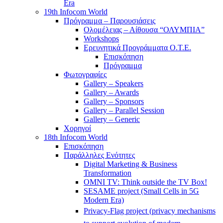
Era
19th Infocom World
Πρόγραμμα – Παρουσιάσεις
Ολομέλειας – Αίθουσα “ΟΛΥΜΠΙΑ”
Workshops
Ερευνητικά Προγράμματα Ο.Τ.Ε.
Επισκόπηση
Πρόγραμμα
Φωτογραφίες
Gallery – Speakers
Gallery – Awards
Gallery – Sponsors
Gallery – Parallel Session
Gallery – Generic
Χορηγοί
18th Infocom World
Επισκόπηση
Παράλληλες Ενότητες
Digital Marketing & Business
Transformation
OMNI TV: Think outside the TV Box!
SESAME project (Small Cells in 5G
Modern Era)
Privacy-Flag project (privacy mechanisms