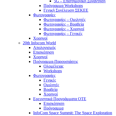
5G – Επιστημονική Συνάντηση
Πρόγραμμα Workshops
Γενική Συνέλευση ΣΕΚΕΕ
Φωτογραφίες
Φωτογραφίες – Ομιλητές
Φωτογραφίες – Βραβεία
Φωτογραφίες – Χορηγοί
Φωτογραφίες – Γενικές
Χορηγοί
20th Infocom World
Απολογισμός
Επισκόπηση
Χορηγοί
Πρόγραμμα-Παρουσιάσεις
Ολομέλειας
Workshops
Φωτογραφίες
Γενικές
Ομιλητές
Βραβεία
Χορηγοί
Ερευνητικά Προγράμματα ΟΤΕ
Επισκόπηση
Πρόγραμμα
InfoCom Space Summit: The Space Exploration