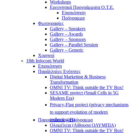
Workshops
Ερευνητικά Προγράμματα Ο.Τ.Ε.
Επισκόπηση
Πρόγραμμα
Φωτογραφίες
Gallery – Speakers
Gallery – Awards
Gallery – Sponsors
Gallery – Parallel Session
Gallery – Generic
Χορηγοί
18th Infocom World
Επισκόπηση
Παράλληλες Ενότητες
Digital Marketing & Business
Transformation
OMNI TV: Think outside the TV Box!
SESAME project (Small Cells in 5G
Modern Era)
Privacy-Flag project (privacy mechanisms
to support evolution of modern
technologies)
Παρουσιάσεις – Πρόγραμμα
Ολομέλεια (Αίθουσα ΟΛΥΜΠΙΑ)
OMNI TV: Think outside the TV Box!