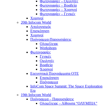
Φωτογραφίες – Ομιλητές
Φωτογραφίες – Βραβεία
Φωτογραφίες – Χορηγοί
Φωτογραφίες – Γενικές
Χορηγοί
20th Infocom World
Απολογισμός
Επισκόπηση
Χορηγοί
Πρόγραμμα-Παρουσιάσεις
Ολομέλειας
Workshops
Φωτογραφίες
Γενικές
Ομιλητές
Βραβεία
Χορηγοί
Ερευνητικά Προγράμματα ΟΤΕ
Επισκόπηση
Πρόγραμμα
InfoCom Space Summit: The Space Exploration
Era
19th Infocom World
Πρόγραμμα – Παρουσιάσεις
Ολομέλειας – Αίθουσα “ΟΛΥΜΠΙΑ”