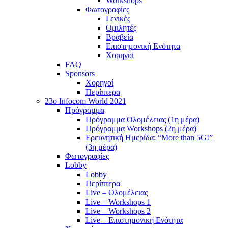
Workshops
Φωτογραφίες
Γενικές
Ομιλητές
Βραβεία
Επιστημονική Ενότητα
Χορηγοί
FAQ
Sponsors
Χορηγοί
Περίπτερα
23o Infocom World 2021
Πρόγραμμα
Πρόγραμμα Ολομέλειας (1η μέρα)
Πρόγραμμα Workshops (2η μέρα)
Ερευνητική Ημερίδα: “More than 5G!”
(3η μέρα)
Φωτογραφίες
Lobby
Lobby
Περίπτερα
Live – Ολομέλειας
Live – Workshops 1
Live – Workshops 2
Live – Επιστημονική Ενότητα