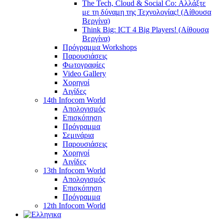
The Tech, Cloud & Social Co: Αλλάξτε
με τη δύναμη της Τεχνολογίας! (Αίθουσα
Βεργίνα)
Think Big: ICT 4 Big Players! (Αίθουσα
Βεργίνα)
Πρόγραμμα Workshops
Παρουσιάσεις
Φωτογραφίες
Video Gallery
Χορηγοί
Αιγίδες
14th Infocom World
Απολογισμός
Επισκόπηση
Πρόγραμμα
Σεμινάρια
Παρουσιάσεις
Χορηγοί
Αιγίδες
13th Infocom World
Απολογισμός
Επισκόπηση
Πρόγραμμα
12th Infocom World