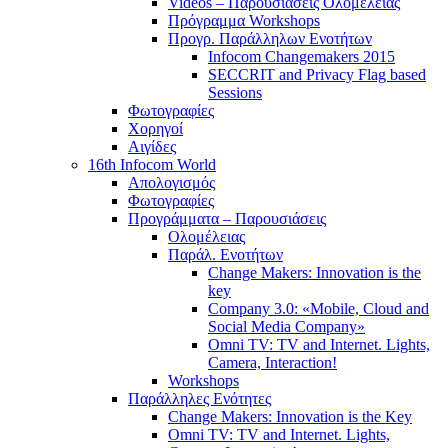
Videos – Παρουσιάσεις Ολομέλειας
Πρόγραμμα Workshops
Προγρ. Παράλληλων Ενοτήτων
Infocom Changemakers 2015
SECCRIT and Privacy Flag based
Sessions
Φωτογραφίες
Χορηγοί
Αιγίδες
16th Infocom World
Απολογισμός
Φωτογραφίες
Προγράμματα – Παρουσιάσεις
Ολομέλειας
Παράλ. Ενοτήτων
Change Makers: Innovation is the
key
Company 3.0: «Mobile, Cloud and
Social Media Company»
Omni TV: TV and Internet. Lights,
Camera, Interaction!
Workshops
Παράλληλες Ενότητες
Change Makers: Innovation is the Key
Omni TV: TV and Internet. Lights,