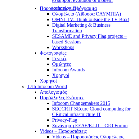
to support evolution of modern
technologies)
Παρουσιάσεις – Πρόγραμμα
Ολομέλεια (Αίθουσα ΟΛΥΜΠΙΑ)
OMNI TV: Think outside the TV Box!
Digital Marketing & Business
Transformation
SESAME and Privacy Flag projects –
based Sessions
Workshops
Φωτογραφίες
Γενικές
Ομιλητές
Infocom Awards
Χορηγοί
Χορηγοί
17th Infocom World
Απολογισμός
Παράλληλες Ενότητες
Infocom Changemakers 2015
SECCRIT SEcure Cloud computing for
CRitical infrastructure IT
Privacy-Flag
Συνάντηση ΕΕΔΕ/Ε.Ι.Π – CIO Forum
Videos – Παρουσιάσεις
Videos – Παρουσιάσεις Ολομέλειας