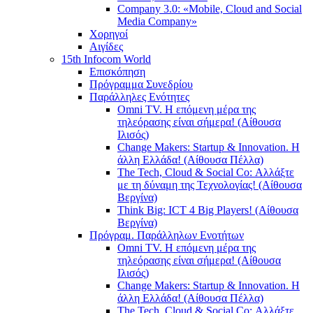
Company 3.0: «Mobile, Cloud and Social
Media Company»
Χορηγοί
Αιγίδες
15th Infocom World
Επισκόπηση
Πρόγραμμα Συνεδρίου
Παράλληλες Ενότητες
Omni TV. Η επόμενη μέρα της
τηλεόρασης είναι σήμερα! (Αίθουσα
Ιλισός)
Change Makers: Startup & Innovation. Η
άλλη Ελλάδα! (Αίθουσα Πέλλα)
The Tech, Cloud & Social Co: Αλλάξτε
με τη δύναμη της Τεχνολογίας! (Αίθουσα
Βεργίνα)
Think Big: ICT 4 Big Players! (Αίθουσα
Βεργίνα)
Πρόγραμ. Παράλληλων Ενοτήτων
Omni TV. Η επόμενη μέρα της
τηλεόρασης είναι σήμερα! (Αίθουσα
Ιλισός)
Change Makers: Startup & Innovation. Η
άλλη Ελλάδα! (Αίθουσα Πέλλα)
The Tech, Cloud & Social Co: Αλλάξτε