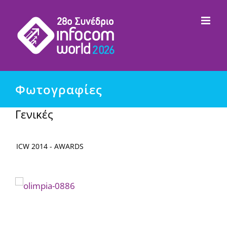
Μετάβαση
στο
περιεχόμενο
Φωτογραφίες
Γενικές
ICW 2014 - AWARDS