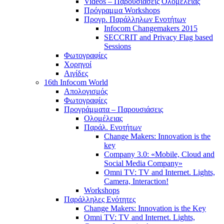
Videos – Παρουσιάσεις Ολομέλειας
Πρόγραμμα Workshops
Προγρ. Παράλληλων Ενοτήτων
Infocom Changemakers 2015
SECCRIT and Privacy Flag based
Sessions
Φωτογραφίες
Χορηγοί
Αιγίδες
16th Infocom World
Απολογισμός
Φωτογραφίες
Προγράμματα – Παρουσιάσεις
Ολομέλειας
Παράλ. Ενοτήτων
Change Makers: Innovation is the
key
Company 3.0: «Mobile, Cloud and
Social Media Company»
Omni TV: TV and Internet. Lights,
Camera, Interaction!
Workshops
Παράλληλες Ενότητες
Change Makers: Innovation is the Key
Omni TV: TV and Internet. Lights,