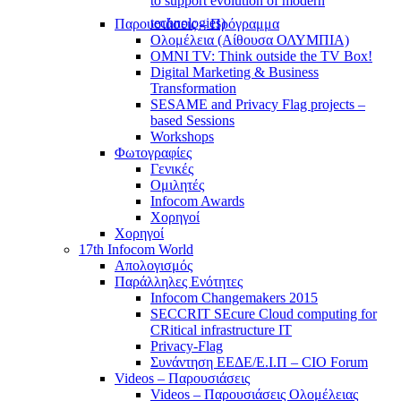
to support evolution of modern
technologies)
Παρουσιάσεις – Πρόγραμμα
Ολομέλεια (Αίθουσα ΟΛΥΜΠΙΑ)
OMNI TV: Think outside the TV Box!
Digital Marketing & Business
Transformation
SESAME and Privacy Flag projects –
based Sessions
Workshops
Φωτογραφίες
Γενικές
Ομιλητές
Infocom Awards
Χορηγοί
Χορηγοί
17th Infocom World
Απολογισμός
Παράλληλες Ενότητες
Infocom Changemakers 2015
SECCRIT SEcure Cloud computing for
CRitical infrastructure IT
Privacy-Flag
Συνάντηση ΕΕΔΕ/Ε.Ι.Π – CIO Forum
Videos – Παρουσιάσεις
Videos – Παρουσιάσεις Ολομέλειας