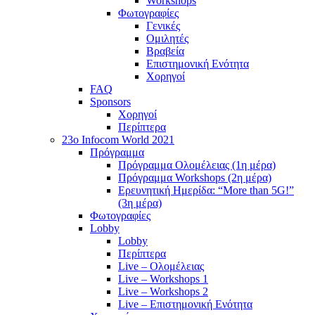
Workshops
Φωτογραφίες
Γενικές
Ομιλητές
Βραβεία
Επιστημονική Ενότητα
Χορηγοί
FAQ
Sponsors
Χορηγοί
Περίπτερα
23o Infocom World 2021
Πρόγραμμα
Πρόγραμμα Ολομέλειας (1η μέρα)
Πρόγραμμα Workshops (2η μέρα)
Ερευνητική Ημερίδα: “More than 5G!”
(3η μέρα)
Φωτογραφίες
Lobby
Lobby
Περίπτερα
Live – Ολομέλειας
Live – Workshops 1
Live – Workshops 2
Live – Επιστημονική Ενότητα