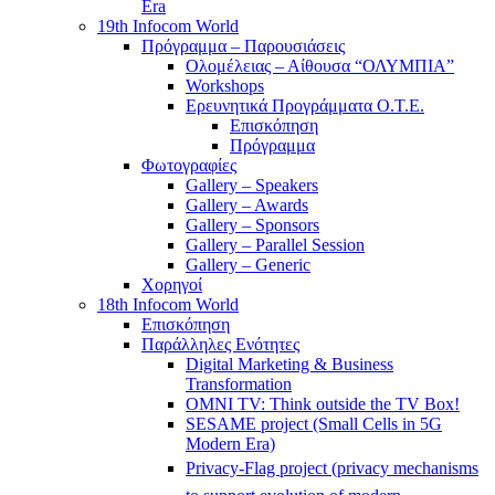
Era
19th Infocom World
Πρόγραμμα – Παρουσιάσεις
Ολομέλειας – Αίθουσα “ΟΛΥΜΠΙΑ”
Workshops
Ερευνητικά Προγράμματα Ο.Τ.Ε.
Επισκόπηση
Πρόγραμμα
Φωτογραφίες
Gallery – Speakers
Gallery – Awards
Gallery – Sponsors
Gallery – Parallel Session
Gallery – Generic
Χορηγοί
18th Infocom World
Επισκόπηση
Παράλληλες Ενότητες
Digital Marketing & Business
Transformation
OMNI TV: Think outside the TV Box!
SESAME project (Small Cells in 5G
Modern Era)
Privacy-Flag project (privacy mechanisms