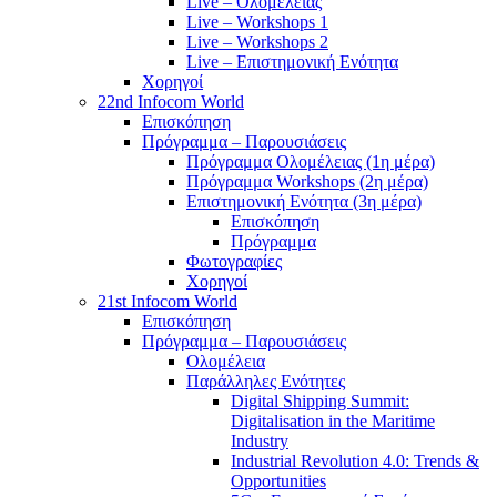
Live – Ολομέλειας
Live – Workshops 1
Live – Workshops 2
Live – Επιστημονική Ενότητα
Χορηγοί
22nd Infocom World
Επισκόπηση
Πρόγραμμα – Παρουσιάσεις
Πρόγραμμα Ολομέλειας (1η μέρα)
Πρόγραμμα Workshops (2η μέρα)
Επιστημονική Ενότητα (3η μέρα)
Επισκόπηση
Πρόγραμμα
Φωτογραφίες
Χορηγοί
21st Infocom World
Επισκόπηση
Πρόγραμμα – Παρουσιάσεις
Ολομέλεια
Παράλληλες Ενότητες
Digital Shipping Summit:
Digitalisation in the Maritime
Industry
Industrial Revolution 4.0: Trends &
Opportunities