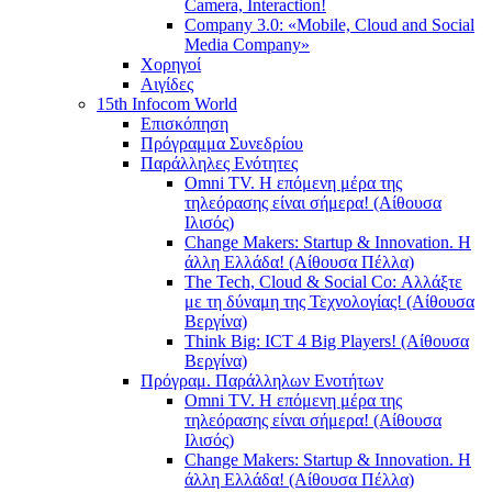
Camera, Interaction!
Company 3.0: «Mobile, Cloud and Social
Media Company»
Χορηγοί
Αιγίδες
15th Infocom World
Επισκόπηση
Πρόγραμμα Συνεδρίου
Παράλληλες Ενότητες
Omni TV. Η επόμενη μέρα της
τηλεόρασης είναι σήμερα! (Αίθουσα
Ιλισός)
Change Makers: Startup & Innovation. Η
άλλη Ελλάδα! (Αίθουσα Πέλλα)
The Tech, Cloud & Social Co: Αλλάξτε
με τη δύναμη της Τεχνολογίας! (Αίθουσα
Βεργίνα)
Think Big: ICT 4 Big Players! (Αίθουσα
Βεργίνα)
Πρόγραμ. Παράλληλων Ενοτήτων
Omni TV. Η επόμενη μέρα της
τηλεόρασης είναι σήμερα! (Αίθουσα
Ιλισός)
Change Makers: Startup & Innovation. Η
άλλη Ελλάδα! (Αίθουσα Πέλλα)