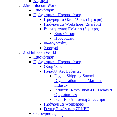
Χορηγοί
22nd Infocom World
Επισκόπηση
Πρόγραμμα – Παρουσιάσεις
Πρόγραμμα Ολομέλειας (1η μέρα)
Πρόγραμμα Workshops (2η μέρα)
Επιστημονική Ενότητα (3η μέρα)
Επισκόπηση
Πρόγραμμα
Φωτογραφίες
Χορηγοί
21st Infocom World
Επισκόπηση
Πρόγραμμα – Παρουσιάσεις
Ολομέλεια
Παράλληλες Ενότητες
Digital Shipping Summit:
Digitalisation in the Maritime
Industry
Industrial Revolution 4.0: Trends &
Opportunities
5G – Επιστημονική Συνάντηση
Πρόγραμμα Workshops
Γενική Συνέλευση ΣΕΚΕΕ
Φωτογραφίες