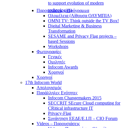
to support evolution of modern
technologies)
Παρουσιάσεις – Πρόγραμμα
Ολομέλεια (Αίθουσα ΟΛΥΜΠΙΑ)
OMNI TV: Think outside the TV Box!
Digital Marketing & Business
Transformation
SESAME and Privacy Flag projects –
based Sessions
Workshops
Φωτογραφίες
Γενικές
Ομιλητές
Infocom Awards
Χορηγοί
Χορηγοί
17th Infocom World
Απολογισμός
Παράλληλες Ενότητες
Infocom Changemakers 2015
SECCRIT SEcure Cloud computing for
CRitical infrastructure IT
Privacy-Flag
Συνάντηση ΕΕΔΕ/Ε.Ι.Π – CIO Forum
Videos – Παρουσιάσεις