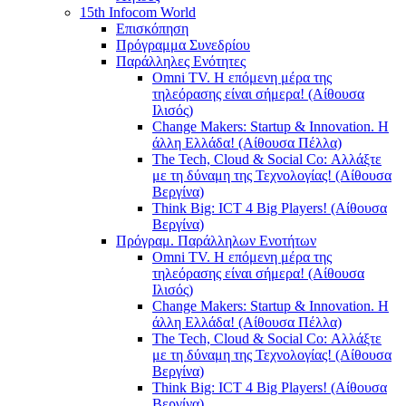
15th Infocom World
Επισκόπηση
Πρόγραμμα Συνεδρίου
Παράλληλες Ενότητες
Omni TV. Η επόμενη μέρα της
τηλεόρασης είναι σήμερα! (Αίθουσα
Ιλισός)
Change Makers: Startup & Innovation. Η
άλλη Ελλάδα! (Αίθουσα Πέλλα)
The Tech, Cloud & Social Co: Αλλάξτε
με τη δύναμη της Τεχνολογίας! (Αίθουσα
Βεργίνα)
Think Big: ICT 4 Big Players! (Αίθουσα
Βεργίνα)
Πρόγραμ. Παράλληλων Ενοτήτων
Omni TV. Η επόμενη μέρα της
τηλεόρασης είναι σήμερα! (Αίθουσα
Ιλισός)
Change Makers: Startup & Innovation. Η
άλλη Ελλάδα! (Αίθουσα Πέλλα)
The Tech, Cloud & Social Co: Αλλάξτε
με τη δύναμη της Τεχνολογίας! (Αίθουσα
Βεργίνα)
Think Big: ICT 4 Big Players! (Αίθουσα
Βεργίνα)