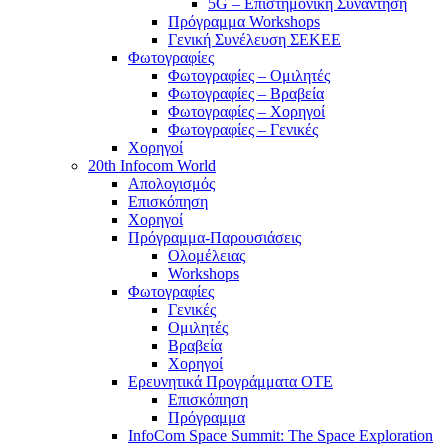
5G – Επιστημονική Συνάντηση
Πρόγραμμα Workshops
Γενική Συνέλευση ΣΕΚΕΕ
Φωτογραφίες
Φωτογραφίες – Ομιλητές
Φωτογραφίες – Βραβεία
Φωτογραφίες – Χορηγοί
Φωτογραφίες – Γενικές
Χορηγοί
20th Infocom World
Απολογισμός
Επισκόπηση
Χορηγοί
Πρόγραμμα-Παρουσιάσεις
Ολομέλειας
Workshops
Φωτογραφίες
Γενικές
Ομιλητές
Βραβεία
Χορηγοί
Ερευνητικά Προγράμματα ΟΤΕ
Επισκόπηση
Πρόγραμμα
InfoCom Space Summit: The Space Exploration