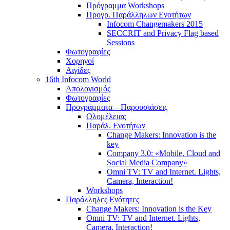
Πρόγραμμα Workshops
Προγρ. Παράλληλων Ενοτήτων
Infocom Changemakers 2015
SECCRIT and Privacy Flag based
Sessions
Φωτογραφίες
Χορηγοί
Αιγίδες
16th Infocom World
Απολογισμός
Φωτογραφίες
Προγράμματα – Παρουσιάσεις
Ολομέλειας
Παράλ. Ενοτήτων
Change Makers: Innovation is the
key
Company 3.0: «Mobile, Cloud and
Social Media Company»
Omni TV: TV and Internet. Lights,
Camera, Interaction!
Workshops
Παράλληλες Ενότητες
Change Makers: Innovation is the Key
Omni TV: TV and Internet. Lights,
Camera, Interaction!