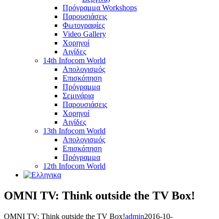
Πρόγραμμα Workshops
Παρουσιάσεις
Φωτογραφίες
Video Gallery
Χορηγοί
Αιγίδες
14th Infocom World
Απολογισμός
Επισκόπηση
Πρόγραμμα
Σεμινάρια
Παρουσιάσεις
Χορηγοί
Αιγίδες
13th Infocom World
Απολογισμός
Επισκόπηση
Πρόγραμμα
12th Infocom World
OMNI TV: Think outside the TV Box!
OMNI TV: Think outside the TV Box!
admin
2016-10-