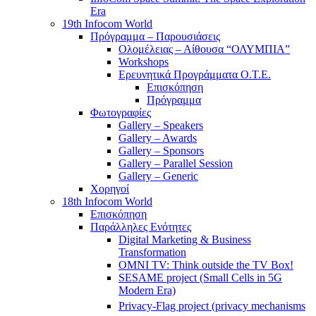
Era
19th Infocom World
Πρόγραμμα – Παρουσιάσεις
Ολομέλειας – Αίθουσα “ΟΛΥΜΠΙΑ”
Workshops
Ερευνητικά Προγράμματα Ο.Τ.Ε.
Επισκόπηση
Πρόγραμμα
Φωτογραφίες
Gallery – Speakers
Gallery – Awards
Gallery – Sponsors
Gallery – Parallel Session
Gallery – Generic
Χορηγοί
18th Infocom World
Επισκόπηση
Παράλληλες Ενότητες
Digital Marketing & Business
Transformation
OMNI TV: Think outside the TV Box!
SESAME project (Small Cells in 5G
Modern Era)
Privacy-Flag project (privacy mechanisms