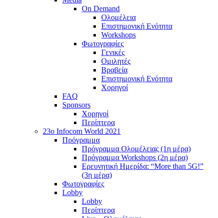
On Demand
Ολομέλεια
Επιστημονική Ενότητα
Workshops
Φωτογραφίες
Γενικές
Ομιλητές
Βραβεία
Επιστημονική Ενότητα
Χορηγοί
FAQ
Sponsors
Χορηγοί
Περίπτερα
23o Infocom World 2021
Πρόγραμμα
Πρόγραμμα Ολομέλειας (1η μέρα)
Πρόγραμμα Workshops (2η μέρα)
Ερευνητική Ημερίδα: “More than 5G!”
(3η μέρα)
Φωτογραφίες
Lobby
Lobby
Περίπτερα