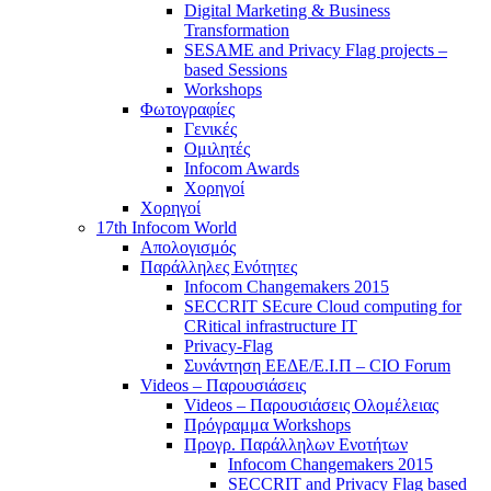
Digital Marketing & Business
Transformation
SESAME and Privacy Flag projects –
based Sessions
Workshops
Φωτογραφίες
Γενικές
Ομιλητές
Infocom Awards
Χορηγοί
Χορηγοί
17th Infocom World
Απολογισμός
Παράλληλες Ενότητες
Infocom Changemakers 2015
SECCRIT SEcure Cloud computing for
CRitical infrastructure IT
Privacy-Flag
Συνάντηση ΕΕΔΕ/Ε.Ι.Π – CIO Forum
Videos – Παρουσιάσεις
Videos – Παρουσιάσεις Ολομέλειας
Πρόγραμμα Workshops
Προγρ. Παράλληλων Ενοτήτων
Infocom Changemakers 2015
SECCRIT and Privacy Flag based