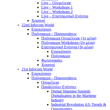
Live – Ολομέλειας
Live – Workshops 1
Live – Workshops 2
Live – Επιστημονική Ενότητα
Χορηγοί
22nd Infocom World
Επισκόπηση
Πρόγραμμα – Παρουσιάσεις
Πρόγραμμα Ολομέλειας (1η μέρα)
Πρόγραμμα Workshops (2η μέρα)
Επιστημονική Ενότητα (3η μέρα)
Επισκόπηση
Πρόγραμμα
Φωτογραφίες
Χορηγοί
21st Infocom World
Επισκόπηση
Πρόγραμμα – Παρουσιάσεις
Ολομέλεια
Παράλληλες Ενότητες
Digital Shipping Summit:
Digitalisation in the Maritime
Industry
Industrial Revolution 4.0: Trends &
Opportunities