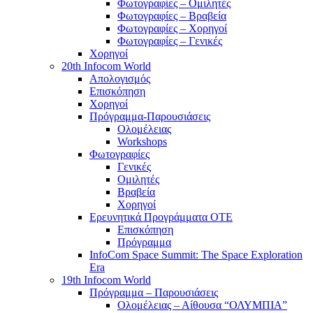
Φωτογραφίες – Ομιλητές
Φωτογραφίες – Βραβεία
Φωτογραφίες – Χορηγοί
Φωτογραφίες – Γενικές
Χορηγοί
20th Infocom World
Απολογισμός
Επισκόπηση
Χορηγοί
Πρόγραμμα-Παρουσιάσεις
Ολομέλειας
Workshops
Φωτογραφίες
Γενικές
Ομιλητές
Βραβεία
Χορηγοί
Ερευνητικά Προγράμματα ΟΤΕ
Επισκόπηση
Πρόγραμμα
InfoCom Space Summit: The Space Exploration
Era
19th Infocom World
Πρόγραμμα – Παρουσιάσεις
Ολομέλειας – Αίθουσα “ΟΛΥΜΠΙΑ”