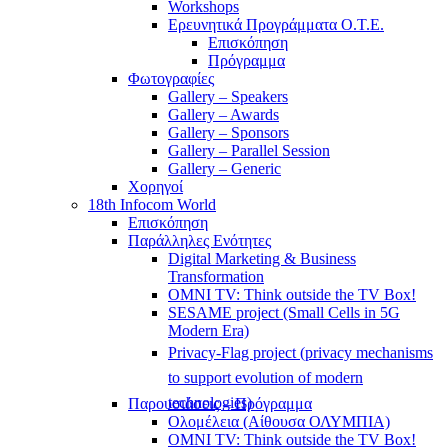
Workshops
Ερευνητικά Προγράμματα Ο.Τ.Ε.
Επισκόπηση
Πρόγραμμα
Φωτογραφίες
Gallery – Speakers
Gallery – Awards
Gallery – Sponsors
Gallery – Parallel Session
Gallery – Generic
Χορηγοί
18th Infocom World
Επισκόπηση
Παράλληλες Ενότητες
Digital Marketing & Business
Transformation
OMNI TV: Think outside the TV Box!
SESAME project (Small Cells in 5G
Modern Era)
Privacy-Flag project (privacy mechanisms
to support evolution of modern
technologies)
Παρουσιάσεις – Πρόγραμμα
Ολομέλεια (Αίθουσα ΟΛΥΜΠΙΑ)
OMNI TV: Think outside the TV Box!