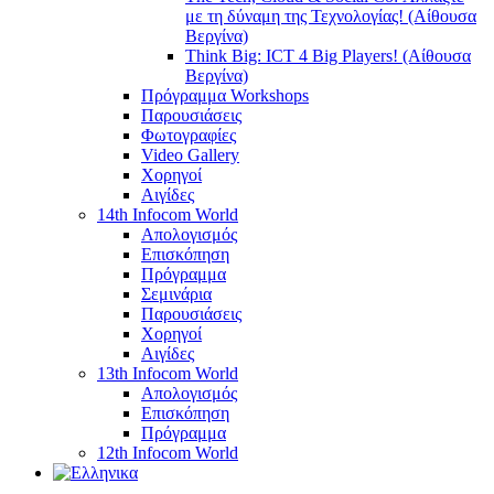
με τη δύναμη της Τεχνολογίας! (Αίθουσα
Βεργίνα)
Think Big: ICT 4 Big Players! (Αίθουσα
Βεργίνα)
Πρόγραμμα Workshops
Παρουσιάσεις
Φωτογραφίες
Video Gallery
Χορηγοί
Αιγίδες
14th Infocom World
Απολογισμός
Επισκόπηση
Πρόγραμμα
Σεμινάρια
Παρουσιάσεις
Χορηγοί
Αιγίδες
13th Infocom World
Απολογισμός
Επισκόπηση
Πρόγραμμα
12th Infocom World