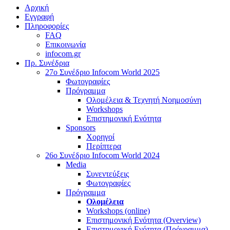
Αρχική
Εγγραφή
Πληροφορίες
FAQ
Επικοινωνία
infocom.gr
Πρ. Συνέδρια
27o Συνέδριο Infocom World 2025
Φωτογραφίες
Πρόγραμμα
Ολομέλεια & Τεχνητή Νοημοσύνη
Workshops
Επιστημονική Ενότητα
Sponsors
Χορηγοί
Περίπτερα
26o Συνέδριο Infocom World 2024
Media
Συνεντεύξεις
Φωτογραφίες
Πρόγραμμα
Ολομέλεια
Workshops (online)
Επιστημονική Ενότητα (Overview)
Επιστημονική Ενότητα (Πρόγραμμα)