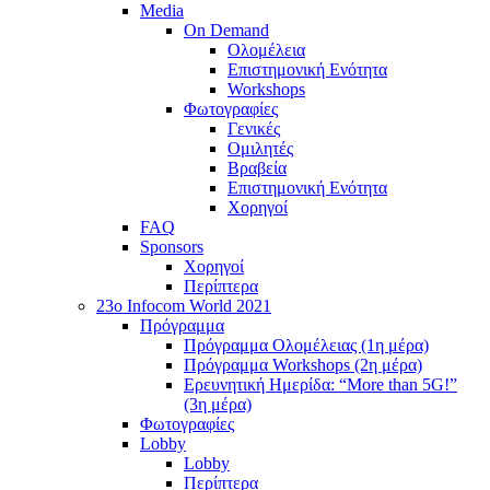
Media
On Demand
Ολομέλεια
Επιστημονική Ενότητα
Workshops
Φωτογραφίες
Γενικές
Ομιλητές
Βραβεία
Επιστημονική Ενότητα
Χορηγοί
FAQ
Sponsors
Χορηγοί
Περίπτερα
23o Infocom World 2021
Πρόγραμμα
Πρόγραμμα Ολομέλειας (1η μέρα)
Πρόγραμμα Workshops (2η μέρα)
Ερευνητική Ημερίδα: “More than 5G!”
(3η μέρα)
Φωτογραφίες
Lobby
Lobby
Περίπτερα