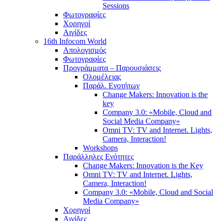
Sessions
Φωτογραφίες
Χορηγοί
Αιγίδες
16th Infocom World
Απολογισμός
Φωτογραφίες
Προγράμματα – Παρουσιάσεις
Ολομέλειας
Παράλ. Ενοτήτων
Change Makers: Innovation is the
key
Company 3.0: «Mobile, Cloud and
Social Media Company»
Omni TV: TV and Internet. Lights,
Camera, Interaction!
Workshops
Παράλληλες Ενότητες
Change Makers: Innovation is the Key
Omni TV: TV and Internet. Lights,
Camera, Interaction!
Company 3.0: «Mobile, Cloud and Social
Media Company»
Χορηγοί
Αιγίδες