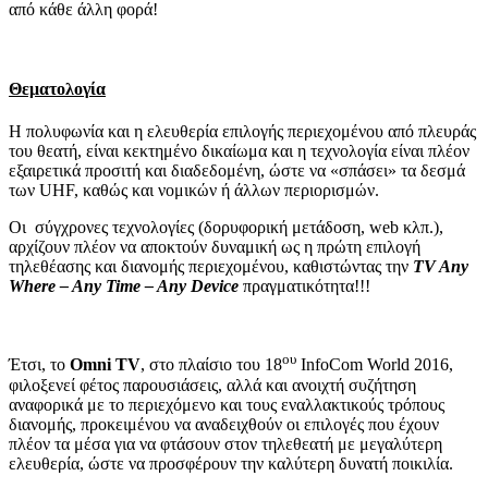
από κάθε άλλη φορά!
Θεματολογία
Η πολυφωνία και η ελευθερία επιλογής περιεχομένου από πλευράς
του θεατή, είναι κεκτημένο δικαίωμα και η τεχνολογία είναι πλέον
εξαιρετικά προσιτή και διαδεδομένη, ώστε να «σπάσει» τα δεσμά
των UHF, καθώς και νομικών ή άλλων περιορισμών.
Οι σύγχρονες τεχνολογίες (δορυφορική μετάδοση, web κλπ.),
αρχίζουν πλέον να αποκτούν δυναμική ως η πρώτη επιλογή
τηλεθέασης και διανομής περιεχομένου, καθιστώντας την
TV
Any
Where –
Any
Time –
Any
Device
πραγματικότητα!!!
ου
Έτσι, το
Omni TV
, στο πλαίσιο του 18
InfoCom World 2016,
φιλοξενεί φέτος παρουσιάσεις, αλλά και ανοιχτή συζήτηση
αναφορικά με το περιεχόμενο και τους εναλλακτικούς τρόπους
διανομής, προκειμένου να αναδειχθούν οι επιλογές που έχουν
πλέον τα μέσα για να φτάσουν στον τηλεθεατή με μεγαλύτερη
ελευθερία, ώστε να προσφέρουν την καλύτερη δυνατή ποικιλία.