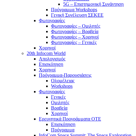
5G – Επιστημονική Συνάντηση
Πρόγραμμα Workshops
Γενική Συνέλευση ΣΕΚΕΕ
Φωτογραφίες
Φωτογραφίες – Ομιλητές
Φωτογραφίες – Βραβεία
Φωτογραφίες – Χορηγοί
Φωτογραφίες – Γενικές
Χορηγοί
20th Infocom World
Απολογισμός
Επισκόπηση
Χορηγοί
Πρόγραμμα-Παρουσιάσεις
Ολομέλειας
Workshops
Φωτογραφίες
Γενικές
Ομιλητές
Βραβεία
Χορηγοί
Ερευνητικά Προγράμματα ΟΤΕ
Επισκόπηση
Πρόγραμμα
InfoCom Space Summit: The Space Exploration