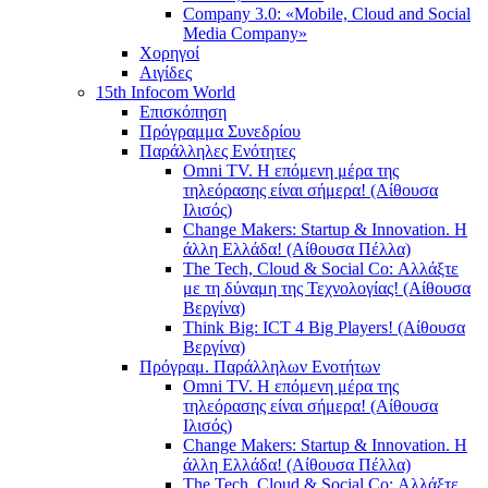
Company 3.0: «Mobile, Cloud and Social
Media Company»
Χορηγοί
Αιγίδες
15th Infocom World
Επισκόπηση
Πρόγραμμα Συνεδρίου
Παράλληλες Ενότητες
Omni TV. Η επόμενη μέρα της
τηλεόρασης είναι σήμερα! (Αίθουσα
Ιλισός)
Change Makers: Startup & Innovation. Η
άλλη Ελλάδα! (Αίθουσα Πέλλα)
The Tech, Cloud & Social Co: Αλλάξτε
με τη δύναμη της Τεχνολογίας! (Αίθουσα
Βεργίνα)
Think Big: ICT 4 Big Players! (Αίθουσα
Βεργίνα)
Πρόγραμ. Παράλληλων Ενοτήτων
Omni TV. Η επόμενη μέρα της
τηλεόρασης είναι σήμερα! (Αίθουσα
Ιλισός)
Change Makers: Startup & Innovation. Η
άλλη Ελλάδα! (Αίθουσα Πέλλα)
The Tech, Cloud & Social Co: Αλλάξτε