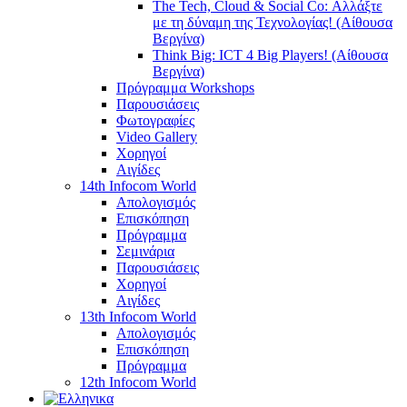
The Tech, Cloud & Social Co: Αλλάξτε
με τη δύναμη της Τεχνολογίας! (Αίθουσα
Βεργίνα)
Think Big: ICT 4 Big Players! (Αίθουσα
Βεργίνα)
Πρόγραμμα Workshops
Παρουσιάσεις
Φωτογραφίες
Video Gallery
Χορηγοί
Αιγίδες
14th Infocom World
Απολογισμός
Επισκόπηση
Πρόγραμμα
Σεμινάρια
Παρουσιάσεις
Χορηγοί
Αιγίδες
13th Infocom World
Απολογισμός
Επισκόπηση
Πρόγραμμα
12th Infocom World