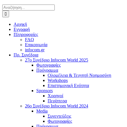
Αναζήτηση
για:
Αρχική
Εγγραφή
Πληροφορίες
FAQ
Επικοινωνία
infocom.gr
Πρ. Συνέδρια
27o Συνέδριο Infocom World 2025
Φωτογραφίες
Πρόγραμμα
Ολομέλεια & Τεχνητή Νοημοσύνη
Workshops
Επιστημονική Ενότητα
Sponsors
Χορηγοί
Περίπτερα
26o Συνέδριο Infocom World 2024
Media
Συνεντεύξεις
Φωτογραφίες
Πρόγραμμα