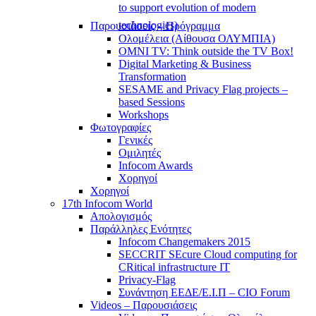
to support evolution of modern
technologies)
Παρουσιάσεις – Πρόγραμμα
Ολομέλεια (Αίθουσα ΟΛΥΜΠΙΑ)
OMNI TV: Think outside the TV Box!
Digital Marketing & Business
Transformation
SESAME and Privacy Flag projects –
based Sessions
Workshops
Φωτογραφίες
Γενικές
Ομιλητές
Infocom Awards
Χορηγοί
Χορηγοί
17th Infocom World
Απολογισμός
Παράλληλες Ενότητες
Infocom Changemakers 2015
SECCRIT SEcure Cloud computing for
CRitical infrastructure IT
Privacy-Flag
Συνάντηση ΕΕΔΕ/Ε.Ι.Π – CIO Forum
Videos – Παρουσιάσεις