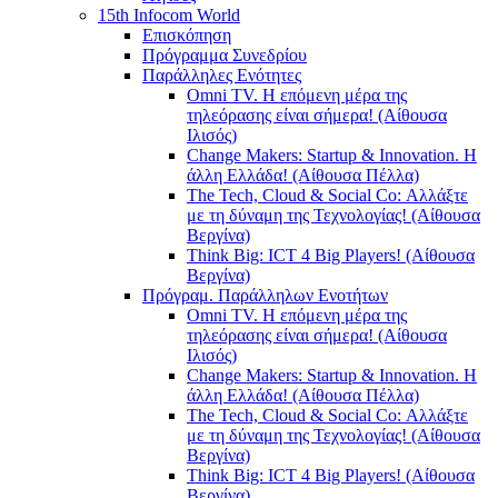
15th Infocom World
Επισκόπηση
Πρόγραμμα Συνεδρίου
Παράλληλες Ενότητες
Omni TV. Η επόμενη μέρα της
τηλεόρασης είναι σήμερα! (Αίθουσα
Ιλισός)
Change Makers: Startup & Innovation. Η
άλλη Ελλάδα! (Αίθουσα Πέλλα)
The Tech, Cloud & Social Co: Αλλάξτε
με τη δύναμη της Τεχνολογίας! (Αίθουσα
Βεργίνα)
Think Big: ICT 4 Big Players! (Αίθουσα
Βεργίνα)
Πρόγραμ. Παράλληλων Ενοτήτων
Omni TV. Η επόμενη μέρα της
τηλεόρασης είναι σήμερα! (Αίθουσα
Ιλισός)
Change Makers: Startup & Innovation. Η
άλλη Ελλάδα! (Αίθουσα Πέλλα)
The Tech, Cloud & Social Co: Αλλάξτε
με τη δύναμη της Τεχνολογίας! (Αίθουσα
Βεργίνα)
Think Big: ICT 4 Big Players! (Αίθουσα
Βεργίνα)