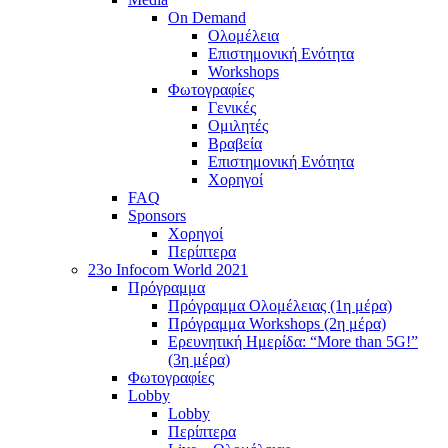
On Demand
Ολομέλεια
Επιστημονική Ενότητα
Workshops
Φωτογραφίες
Γενικές
Ομιλητές
Βραβεία
Επιστημονική Ενότητα
Χορηγοί
FAQ
Sponsors
Χορηγοί
Περίπτερα
23o Infocom World 2021
Πρόγραμμα
Πρόγραμμα Ολομέλειας (1η μέρα)
Πρόγραμμα Workshops (2η μέρα)
Ερευνητική Ημερίδα: “More than 5G!”
(3η μέρα)
Φωτογραφίες
Lobby
Lobby
Περίπτερα