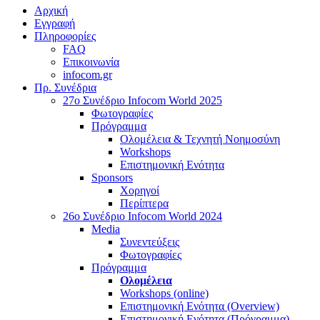
Αρχική
Εγγραφή
Πληροφορίες
FAQ
Επικοινωνία
infocom.gr
Πρ. Συνέδρια
27o Συνέδριο Infocom World 2025
Φωτογραφίες
Πρόγραμμα
Ολομέλεια & Τεχνητή Νοημοσύνη
Workshops
Επιστημονική Ενότητα
Sponsors
Χορηγοί
Περίπτερα
26o Συνέδριο Infocom World 2024
Media
Συνεντεύξεις
Φωτογραφίες
Πρόγραμμα
Ολομέλεια
Workshops (online)
Επιστημονική Ενότητα (Overview)
Επιστημονική Ενότητα (Πρόγραμμα)