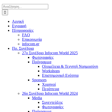
Αναζήτηση
για:
Αρχική
Εγγραφή
Πληροφορίες
FAQ
Επικοινωνία
infocom.gr
Πρ. Συνέδρια
27o Συνέδριο Infocom World 2025
Φωτογραφίες
Πρόγραμμα
Ολομέλεια & Τεχνητή Νοημοσύνη
Workshops
Επιστημονική Ενότητα
Sponsors
Χορηγοί
Περίπτερα
26o Συνέδριο Infocom World 2024
Media
Συνεντεύξεις
Φωτογραφίες
Πρόγραμμα