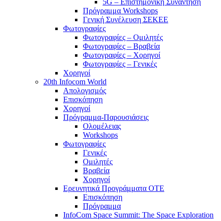
5G – Επιστημονική Συνάντηση
Πρόγραμμα Workshops
Γενική Συνέλευση ΣΕΚΕΕ
Φωτογραφίες
Φωτογραφίες – Ομιλητές
Φωτογραφίες – Βραβεία
Φωτογραφίες – Χορηγοί
Φωτογραφίες – Γενικές
Χορηγοί
20th Infocom World
Απολογισμός
Επισκόπηση
Χορηγοί
Πρόγραμμα-Παρουσιάσεις
Ολομέλειας
Workshops
Φωτογραφίες
Γενικές
Ομιλητές
Βραβεία
Χορηγοί
Ερευνητικά Προγράμματα ΟΤΕ
Επισκόπηση
Πρόγραμμα
InfoCom Space Summit: The Space Exploration