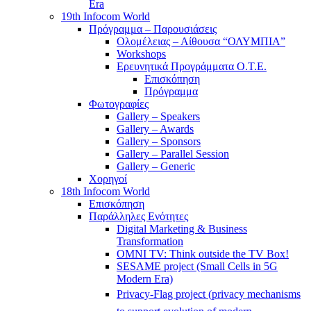
Era
19th Infocom World
Πρόγραμμα – Παρουσιάσεις
Ολομέλειας – Αίθουσα “ΟΛΥΜΠΙΑ”
Workshops
Ερευνητικά Προγράμματα Ο.Τ.Ε.
Επισκόπηση
Πρόγραμμα
Φωτογραφίες
Gallery – Speakers
Gallery – Awards
Gallery – Sponsors
Gallery – Parallel Session
Gallery – Generic
Χορηγοί
18th Infocom World
Επισκόπηση
Παράλληλες Ενότητες
Digital Marketing & Business
Transformation
OMNI TV: Think outside the TV Box!
SESAME project (Small Cells in 5G
Modern Era)
Privacy-Flag project (privacy mechanisms