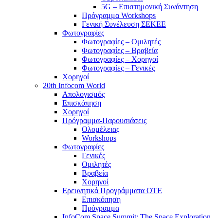
5G – Επιστημονική Συνάντηση
Πρόγραμμα Workshops
Γενική Συνέλευση ΣΕΚΕΕ
Φωτογραφίες
Φωτογραφίες – Ομιλητές
Φωτογραφίες – Βραβεία
Φωτογραφίες – Χορηγοί
Φωτογραφίες – Γενικές
Χορηγοί
20th Infocom World
Απολογισμός
Επισκόπηση
Χορηγοί
Πρόγραμμα-Παρουσιάσεις
Ολομέλειας
Workshops
Φωτογραφίες
Γενικές
Ομιλητές
Βραβεία
Χορηγοί
Ερευνητικά Προγράμματα ΟΤΕ
Επισκόπηση
Πρόγραμμα
InfoCom Space Summit: The Space Exploration