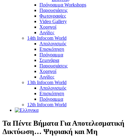
Πρόγραμμα Workshops
Παρουσιάσεις
Φωτογραφίες
Video Gallery
Χορηγοί
Αιγίδες
14th Infocom World
Απολογισμός
Επισκόπηση
Πρόγραμμα
Σεμινάρια
Παρουσιάσεις
Χορηγοί
Αιγίδες
13th Infocom World
Απολογισμός
Επισκόπηση
Πρόγραμμα
12th Infocom World
Τα Πέντε Βήματα Για Αποτελεσματική
Δικτύωση… Ψηφιακή και Μη