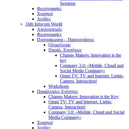
Sessions
Φωτογραφίες
Χορηγοί
Αιγίδες
16th Infocom World
Απολογισμός
Φωτογραφίες
Προγράμματα – Παρουσιάσεις
Ολομέλειας
Παράλ. Ενοτήτων
Change Makers: Innovation is the
key
Company 3.0: «Mobile, Cloud and
Social Media Company»
Omni TV: TV and Internet. Lights,
Camera, Interaction!
Workshops
Παράλληλες Ενότητες
Change Makers: Innovation is the Key
Omni TV: TV and Internet. Lights,
Camera, Interaction!
Company 3.0: «Mobile, Cloud and Social
Media Company»
Χορηγοί
Αιγίδες