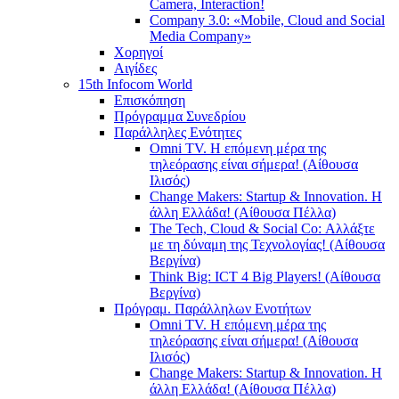
Camera, Interaction!
Company 3.0: «Mobile, Cloud and Social
Media Company»
Χορηγοί
Αιγίδες
15th Infocom World
Επισκόπηση
Πρόγραμμα Συνεδρίου
Παράλληλες Ενότητες
Omni TV. Η επόμενη μέρα της
τηλεόρασης είναι σήμερα! (Αίθουσα
Ιλισός)
Change Makers: Startup & Innovation. Η
άλλη Ελλάδα! (Αίθουσα Πέλλα)
The Tech, Cloud & Social Co: Αλλάξτε
με τη δύναμη της Τεχνολογίας! (Αίθουσα
Βεργίνα)
Think Big: ICT 4 Big Players! (Αίθουσα
Βεργίνα)
Πρόγραμ. Παράλληλων Ενοτήτων
Omni TV. Η επόμενη μέρα της
τηλεόρασης είναι σήμερα! (Αίθουσα
Ιλισός)
Change Makers: Startup & Innovation. Η
άλλη Ελλάδα! (Αίθουσα Πέλλα)