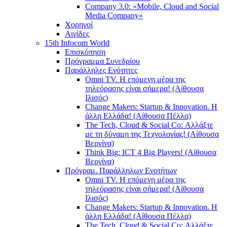
Company 3.0: «Mobile, Cloud and Social
Media Company»
Χορηγοί
Αιγίδες
15th Infocom World
Επισκόπηση
Πρόγραμμα Συνεδρίου
Παράλληλες Ενότητες
Omni TV. Η επόμενη μέρα της
τηλεόρασης είναι σήμερα! (Αίθουσα
Ιλισός)
Change Makers: Startup & Innovation. Η
άλλη Ελλάδα! (Αίθουσα Πέλλα)
The Tech, Cloud & Social Co: Αλλάξτε
με τη δύναμη της Τεχνολογίας! (Αίθουσα
Βεργίνα)
Think Big: ICT 4 Big Players! (Αίθουσα
Βεργίνα)
Πρόγραμ. Παράλληλων Ενοτήτων
Omni TV. Η επόμενη μέρα της
τηλεόρασης είναι σήμερα! (Αίθουσα
Ιλισός)
Change Makers: Startup & Innovation. Η
άλλη Ελλάδα! (Αίθουσα Πέλλα)
The Tech, Cloud & Social Co: Αλλάξτε