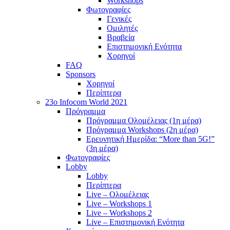
Workshops
Φωτογραφίες
Γενικές
Ομιλητές
Βραβεία
Επιστημονική Ενότητα
Χορηγοί
FAQ
Sponsors
Χορηγοί
Περίπτερα
23o Infocom World 2021
Πρόγραμμα
Πρόγραμμα Ολομέλειας (1η μέρα)
Πρόγραμμα Workshops (2η μέρα)
Ερευνητική Ημερίδα: “More than 5G!”
(3η μέρα)
Φωτογραφίες
Lobby
Lobby
Περίπτερα
Live – Ολομέλειας
Live – Workshops 1
Live – Workshops 2
Live – Επιστημονική Ενότητα