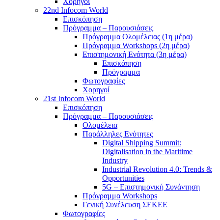
Χορηγοί
22nd Infocom World
Επισκόπηση
Πρόγραμμα – Παρουσιάσεις
Πρόγραμμα Ολομέλειας (1η μέρα)
Πρόγραμμα Workshops (2η μέρα)
Επιστημονική Ενότητα (3η μέρα)
Επισκόπηση
Πρόγραμμα
Φωτογραφίες
Χορηγοί
21st Infocom World
Επισκόπηση
Πρόγραμμα – Παρουσιάσεις
Ολομέλεια
Παράλληλες Ενότητες
Digital Shipping Summit:
Digitalisation in the Maritime
Industry
Industrial Revolution 4.0: Trends &
Opportunities
5G – Επιστημονική Συνάντηση
Πρόγραμμα Workshops
Γενική Συνέλευση ΣΕΚΕΕ
Φωτογραφίες