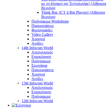
με τη δύναμη της Τεχνολογίας! (Αίθουσα
Βεργίνα)
Think Big: ICT 4 Big Players! (Αίθουσα
Βεργίνα)
Πρόγραμμα Workshops
Παρουσιάσεις
Φωτογραφίες
Video Gallery
Χορηγοί
Αιγίδες
14th Infocom World
Απολογισμός
Επισκόπηση
Πρόγραμμα
Σεμινάρια
Παρουσιάσεις
Χορηγοί
Αιγίδες
13th Infocom World
Απολογισμός
Επισκόπηση
Πρόγραμμα
12th Infocom World