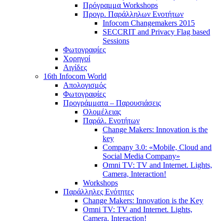
Πρόγραμμα Workshops
Προγρ. Παράλληλων Ενοτήτων
Infocom Changemakers 2015
SECCRIT and Privacy Flag based
Sessions
Φωτογραφίες
Χορηγοί
Αιγίδες
16th Infocom World
Απολογισμός
Φωτογραφίες
Προγράμματα – Παρουσιάσεις
Ολομέλειας
Παράλ. Ενοτήτων
Change Makers: Innovation is the
key
Company 3.0: «Mobile, Cloud and
Social Media Company»
Omni TV: TV and Internet. Lights,
Camera, Interaction!
Workshops
Παράλληλες Ενότητες
Change Makers: Innovation is the Key
Omni TV: TV and Internet. Lights,
Camera, Interaction!