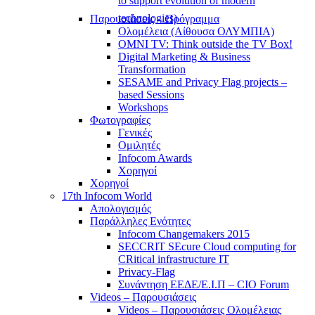
to support evolution of modern
technologies)
Παρουσιάσεις – Πρόγραμμα
Ολομέλεια (Αίθουσα ΟΛΥΜΠΙΑ)
OMNI TV: Think outside the TV Box!
Digital Marketing & Business
Transformation
SESAME and Privacy Flag projects –
based Sessions
Workshops
Φωτογραφίες
Γενικές
Ομιλητές
Infocom Awards
Χορηγοί
Χορηγοί
17th Infocom World
Απολογισμός
Παράλληλες Ενότητες
Infocom Changemakers 2015
SECCRIT SEcure Cloud computing for
CRitical infrastructure IT
Privacy-Flag
Συνάντηση ΕΕΔΕ/Ε.Ι.Π – CIO Forum
Videos – Παρουσιάσεις
Videos – Παρουσιάσεις Ολομέλειας