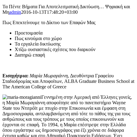
Τα Πέντε Βήματα Για Αποτελεσματική Δικτύωση… Ψηφιακή και
Μη
admin
2016-10-13T17:48:20+03:00
Πως Επεκτείνουμε το Δίκτυο των Επαφών Μας
Προετοιμασία
Πως κινούμαι στο χώρο
Τα εργαλεία δικτύωσης
Χτίζω ουσιαστικές σχέσεις που διαρκούν
Διατηρώ επαφή
Εισηγήτρια:
Μαρία Μωραγιάννη
, Διευθύντρια Γραφείου
Σταδιοδρομίας και Αποφοίτων, ALBA Graduate Business School at
The American College of Greece
Γεννημένη στην Αμερική από Έλληνες γονείς,
η Μαρία Μωραγιάννη αποφοίτησε από το πανεπιστήμιο Wayne
State του Ντιτρόϊτ με πτυχίο στην Επικοινωνία και έμφαση στη
Δημοσιογραφία, αντιλαμβανόμενη από τότε το πάθος της για τους
ανθρώπους και τους τρόπους με τους οποίος επικοινωνούν και
έρχονται σε επαφή. Το 1994, η Μαρία επέστρεψε στην Ελλάδα
όπου εργάστηκε ως δημοσιογράφος για έξι χρόνια σε διάφορα
έντυπα καθώς και στο Αθηναϊκό Πρακτορείο Ειδήσεων. Έχει