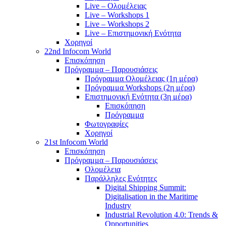
Live – Ολομέλειας
Live – Workshops 1
Live – Workshops 2
Live – Επιστημονική Ενότητα
Χορηγοί
22nd Infocom World
Επισκόπηση
Πρόγραμμα – Παρουσιάσεις
Πρόγραμμα Ολομέλειας (1η μέρα)
Πρόγραμμα Workshops (2η μέρα)
Επιστημονική Ενότητα (3η μέρα)
Επισκόπηση
Πρόγραμμα
Φωτογραφίες
Χορηγοί
21st Infocom World
Επισκόπηση
Πρόγραμμα – Παρουσιάσεις
Ολομέλεια
Παράλληλες Ενότητες
Digital Shipping Summit:
Digitalisation in the Maritime
Industry
Industrial Revolution 4.0: Trends &
Opportunities