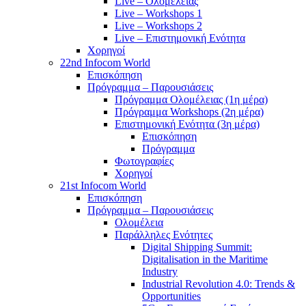
Live – Ολομέλειας
Live – Workshops 1
Live – Workshops 2
Live – Επιστημονική Ενότητα
Χορηγοί
22nd Infocom World
Επισκόπηση
Πρόγραμμα – Παρουσιάσεις
Πρόγραμμα Ολομέλειας (1η μέρα)
Πρόγραμμα Workshops (2η μέρα)
Επιστημονική Ενότητα (3η μέρα)
Επισκόπηση
Πρόγραμμα
Φωτογραφίες
Χορηγοί
21st Infocom World
Επισκόπηση
Πρόγραμμα – Παρουσιάσεις
Ολομέλεια
Παράλληλες Ενότητες
Digital Shipping Summit:
Digitalisation in the Maritime
Industry
Industrial Revolution 4.0: Trends &
Opportunities