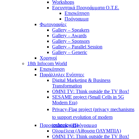
Workshops
Ερευνητικά Προγράμματα Ο.Τ.Ε.
Επισκόπηση
Πρόγραμμα
Φωτογραφίες
Gallery – Speakers
Gallery – Awards
Gallery – Sponsors
Gallery – Parallel Session
Gallery – Generic
Χορηγοί
18th Infocom World
Επισκόπηση
Παράλληλες Ενότητες
Digital Marketing & Business
Transformation
OMNI TV: Think outside the TV Box!
SESAME project (Small Cells in 5G
Modern Era)
Privacy-Flag project (privacy mechanisms
to support evolution of modern
technologies)
Παρουσιάσεις – Πρόγραμμα
Ολομέλεια (Αίθουσα ΟΛΥΜΠΙΑ)
OMNI TV: Think outside the TV Box!