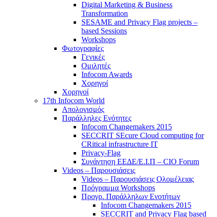
Digital Marketing & Business
Transformation
SESAME and Privacy Flag projects –
based Sessions
Workshops
Φωτογραφίες
Γενικές
Ομιλητές
Infocom Awards
Χορηγοί
Χορηγοί
17th Infocom World
Απολογισμός
Παράλληλες Ενότητες
Infocom Changemakers 2015
SECCRIT SEcure Cloud computing for
CRitical infrastructure IT
Privacy-Flag
Συνάντηση ΕΕΔΕ/Ε.Ι.Π – CIO Forum
Videos – Παρουσιάσεις
Videos – Παρουσιάσεις Ολομέλειας
Πρόγραμμα Workshops
Προγρ. Παράλληλων Ενοτήτων
Infocom Changemakers 2015
SECCRIT and Privacy Flag based