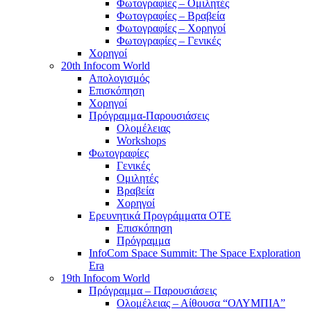
Φωτογραφίες – Ομιλητές
Φωτογραφίες – Βραβεία
Φωτογραφίες – Χορηγοί
Φωτογραφίες – Γενικές
Χορηγοί
20th Infocom World
Απολογισμός
Επισκόπηση
Χορηγοί
Πρόγραμμα-Παρουσιάσεις
Ολομέλειας
Workshops
Φωτογραφίες
Γενικές
Ομιλητές
Βραβεία
Χορηγοί
Ερευνητικά Προγράμματα ΟΤΕ
Επισκόπηση
Πρόγραμμα
InfoCom Space Summit: The Space Exploration
Era
19th Infocom World
Πρόγραμμα – Παρουσιάσεις
Ολομέλειας – Αίθουσα “ΟΛΥΜΠΙΑ”