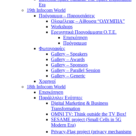
Era
19th Infocom World
Πρόγραμμα – Παρουσιάσεις
Ολομέλειας – Αίθουσα “ΟΛΥΜΠΙΑ”
Workshops
Ερευνητικά Προγράμματα Ο.Τ.Ε.
Επισκόπηση
Πρόγραμμα
Φωτογραφίες
Gallery – Speakers
Gallery – Awards
Gallery – Sponsors
Gallery – Parallel Session
Gallery – Generic
Χορηγοί
18th Infocom World
Επισκόπηση
Παράλληλες Ενότητες
Digital Marketing & Business
Transformation
OMNI TV: Think outside the TV Box!
SESAME project (Small Cells in 5G
Modern Era)
Privacy-Flag project (privacy mechanisms