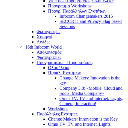
Videos – Παρουσιάσεις Ολομέλειας
Πρόγραμμα Workshops
Προγρ. Παράλληλων Ενοτήτων
Infocom Changemakers 2015
SECCRIT and Privacy Flag based
Sessions
Φωτογραφίες
Χορηγοί
Αιγίδες
16th Infocom World
Απολογισμός
Φωτογραφίες
Προγράμματα – Παρουσιάσεις
Ολομέλειας
Παράλ. Ενοτήτων
Change Makers: Innovation is the
key
Company 3.0: «Mobile, Cloud and
Social Media Company»
Omni TV: TV and Internet. Lights,
Camera, Interaction!
Workshops
Παράλληλες Ενότητες
Change Makers: Innovation is the Key
Omni TV: TV and Internet. Lights,