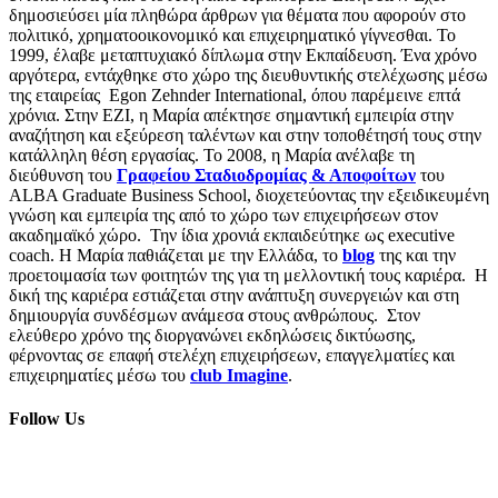
δημοσιεύσει μία πληθώρα άρθρων για θέματα που αφορούν στο
πολιτικό, χρηματοοικονομικό και επιχειρηματικό γίγνεσθαι. Το
1999, έλαβε μεταπτυχιακό δίπλωμα στην Εκπαίδευση. Ένα χρόνο
αργότερα, εντάχθηκε στο χώρο της διευθυντικής στελέχωσης μέσω
της εταιρείας Egon Zehnder International, όπου παρέμεινε επτά
χρόνια. Στην EZI, η Μαρία απέκτησε σημαντική εμπειρία στην
αναζήτηση και εξεύρεση ταλέντων και στην τοποθέτησή τους στην
κατάλληλη θέση εργασίας. Το 2008, η Μαρία ανέλαβε τη
διεύθυνση του
Γραφείου Σταδιοδρομίας & Αποφοίτων
του
ALBA Graduate Business School, διοχετεύοντας την εξειδικευμένη
γνώση και εμπειρία της από το χώρο των επιχειρήσεων στον
ακαδημαϊκό χώρο. Την ίδια χρονιά εκπαιδεύτηκε ως executive
coach. Η Μαρία παθιάζεται με την Ελλάδα, το
blog
της και την
προετοιμασία των φοιτητών της για τη μελλοντική τους καριέρα. Η
δική της καριέρα εστιάζεται στην ανάπτυξη συνεργειών και στη
δημιουργία συνδέσμων ανάμεσα στους ανθρώπους. Στον
ελεύθερο χρόνο της διοργανώνει εκδηλώσεις δικτύωσης,
φέρνοντας σε επαφή στελέχη επιχειρήσεων, επαγγελματίες και
επιχειρηματίες μέσω του
club Imagine
.
Follow Us
Προσωπικά Δεδομένα – Όροι Χρήσης
Επικοινωνία