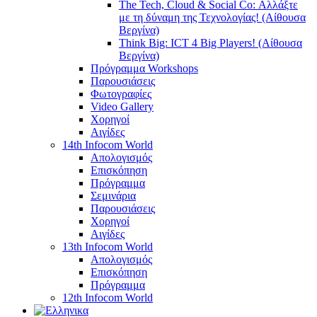
The Tech, Cloud & Social Co: Αλλάξτε
με τη δύναμη της Τεχνολογίας! (Αίθουσα
Βεργίνα)
Think Big: ICT 4 Big Players! (Αίθουσα
Βεργίνα)
Πρόγραμμα Workshops
Παρουσιάσεις
Φωτογραφίες
Video Gallery
Χορηγοί
Αιγίδες
14th Infocom World
Απολογισμός
Επισκόπηση
Πρόγραμμα
Σεμινάρια
Παρουσιάσεις
Χορηγοί
Αιγίδες
13th Infocom World
Απολογισμός
Επισκόπηση
Πρόγραμμα
12th Infocom World