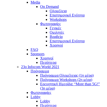
Media
On Demand
Ολομέλεια
Επιστημονική Ενότητα
Workshops
Φωτογραφίες
Γενικές
Ομιλητές
Βραβεία
Επιστημονική Ενότητα
Χορηγοί
FAQ
Sponsors
Χορηγοί
Περίπτερα
23o Infocom World 2021
Πρόγραμμα
Πρόγραμμα Ολομέλειας (1η μέρα)
Πρόγραμμα Workshops (2η μέρα)
Ερευνητική Ημερίδα: “More than 5G!”
(3η μέρα)
Φωτογραφίες
Lobby
Lobby
Περίπτερα