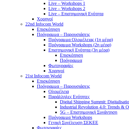
Live – Workshops 1
Live – Workshops 2
Live – Επιστημονική Ενότητα
Χορηγοί
22nd Infocom World
Επισκόπηση
Πρόγραμμα – Παρουσιάσεις
Πρόγραμμα Ολομέλειας (1η μέρα)
Πρόγραμμα Workshops (2η μέρα)
Επιστημονική Ενότητα (3η μέρα)
Επισκόπηση
Πρόγραμμα
Φωτογραφίες
Χορηγοί
21st Infocom World
Επισκόπηση
Πρόγραμμα – Παρουσιάσεις
Ολομέλεια
Παράλληλες Ενότητες
Digital Shipping Summit: Digitalisati
Industrial Revolution 4.0: Trends & O
5G – Επιστημονική Συνάντηση
Πρόγραμμα Workshops
Γενική Συνέλευση ΣΕΚΕΕ
Φωτογραφίες