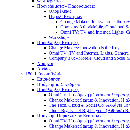
Φωτογραφίες
Προγράμματα – Παρουσιάσεις
Ολομέλειας
Παράλ. Ενοτήτων
Change Makers: Innovation is the key
Company 3.0: «Mobile, Cloud and S
Omni TV: TV and Internet. Lights, Ca
Workshops
Παράλληλες Ενότητες
Change Makers: Innovation is the Key
Omni TV: TV and Internet. Lights, Camera, 
Company 3.0: «Mobile, Cloud and Social
Χορηγοί
Αιγίδες
15th Infocom World
Επισκόπηση
Πρόγραμμα Συνεδρίου
Παράλληλες Ενότητες
Omni TV. Η επόμενη μέρα της τηλεόρασης 
Change Makers: Startup & Innovation. Η 
The Tech, Cloud & Social Co: Αλλάξτε με 
Think Big: ICT 4 Big Players! (Αίθουσα Βε
Πρόγραμ. Παράλληλων Ενοτήτων
Omni TV. Η επόμενη μέρα της τηλεόρασης 
Change Makers: Startup & Innovation. Η 