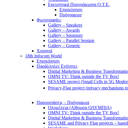
Ερευνητικά Προγράμματα Ο.Τ.Ε.
Επισκόπηση
Πρόγραμμα
Φωτογραφίες
Gallery – Speakers
Gallery – Awards
Gallery – Sponsors
Gallery – Parallel Session
Gallery – Generic
Χορηγοί
18th Infocom World
Επισκόπηση
Παράλληλες Ενότητες
Digital Marketing & Business Transformati
OMNI TV: Think outside the TV Box!
SESAME project (Small Cells in 5G Moder
Privacy-Flag project (privacy mechanisms to
Παρουσιάσεις – Πρόγραμμα
Ολομέλεια (Αίθουσα ΟΛΥΜΠΙΑ)
OMNI TV: Think outside the TV Box!
Digital Marketing & Business Transformati
SESAME and Privacy Flag projects – based