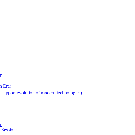
on
n Era)
 support evolution of modern technologies)
on
 Sessions