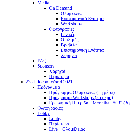
Media
On Demand
Ολομέλεια
Επιστημονική Ενότητα
Workshops
Φωτογραφίες
Γενικές
Ομιλητές
Βραβεία
Επιστημονική Ενότητα
Χορηγοί
FAQ
Sponsors
Χορηγοί
Περίπτερα
23o Infocom World 2021
Πρόγραμμα
Πρόγραμμα Ολομέλειας (1η μέρα)
Πρόγραμμα Workshops (2η μέρα)
Ερευνητική Ημερίδα: “More than 5G!” (3η
Φωτογραφίες
Lobby
Lobby
Περίπτερα
Live – Ολομέλειας