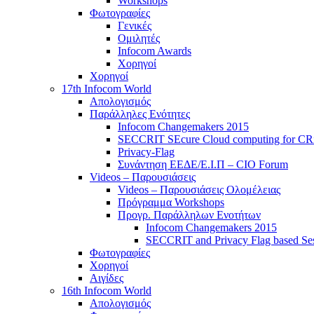
Workshops
Φωτογραφίες
Γενικές
Ομιλητές
Infocom Awards
Χορηγοί
Χορηγοί
17th Infocom World
Απολογισμός
Παράλληλες Ενότητες
Infocom Changemakers 2015
SECCRIT SEcure Cloud computing for CRitic
Privacy-Flag
Συνάντηση ΕΕΔΕ/Ε.Ι.Π – CIO Forum
Videos – Παρουσιάσεις
Videos – Παρουσιάσεις Ολομέλειας
Πρόγραμμα Workshops
Προγρ. Παράλληλων Ενοτήτων
Infocom Changemakers 2015
SECCRIT and Privacy Flag based Se
Φωτογραφίες
Χορηγοί
Αιγίδες
16th Infocom World
Απολογισμός