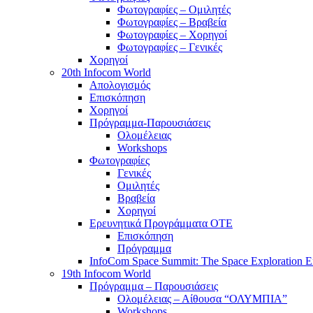
Φωτογραφίες – Ομιλητές
Φωτογραφίες – Βραβεία
Φωτογραφίες – Χορηγοί
Φωτογραφίες – Γενικές
Χορηγοί
20th Infocom World
Απολογισμός
Επισκόπηση
Χορηγοί
Πρόγραμμα-Παρουσιάσεις
Ολομέλειας
Workshops
Φωτογραφίες
Γενικές
Ομιλητές
Βραβεία
Χορηγοί
Ερευνητικά Προγράμματα ΟΤΕ
Επισκόπηση
Πρόγραμμα
InfoCom Space Summit: The Space Exploration E
19th Infocom World
Πρόγραμμα – Παρουσιάσεις
Ολομέλειας – Αίθουσα “ΟΛΥΜΠΙΑ”
Workshops