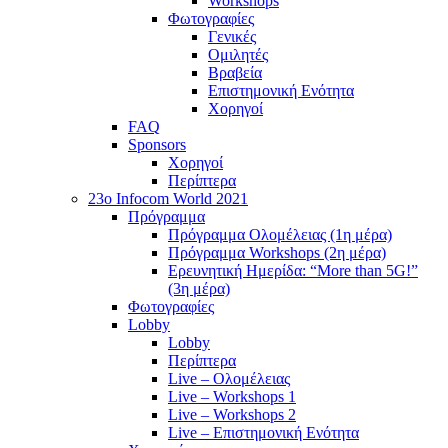
Workshops
Φωτογραφίες
Γενικές
Ομιλητές
Βραβεία
Επιστημονική Ενότητα
Χορηγοί
FAQ
Sponsors
Χορηγοί
Περίπτερα
23o Infocom World 2021
Πρόγραμμα
Πρόγραμμα Ολομέλειας (1η μέρα)
Πρόγραμμα Workshops (2η μέρα)
Ερευνητική Ημερίδα: “More than 5G!”
(3η μέρα)
Φωτογραφίες
Lobby
Lobby
Περίπτερα
Live – Ολομέλειας
Live – Workshops 1
Live – Workshops 2
Live – Επιστημονική Ενότητα