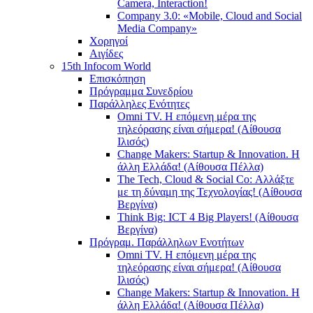
Camera, Interaction!
Company 3.0: «Mobile, Cloud and Social
Media Company»
Χορηγοί
Αιγίδες
15th Infocom World
Επισκόπηση
Πρόγραμμα Συνεδρίου
Παράλληλες Ενότητες
Omni TV. Η επόμενη μέρα της
τηλεόρασης είναι σήμερα! (Αίθουσα
Ιλισός)
Change Makers: Startup & Innovation. Η
άλλη Ελλάδα! (Αίθουσα Πέλλα)
The Tech, Cloud & Social Co: Αλλάξτε
με τη δύναμη της Τεχνολογίας! (Αίθουσα
Βεργίνα)
Think Big: ICT 4 Big Players! (Αίθουσα
Βεργίνα)
Πρόγραμ. Παράλληλων Ενοτήτων
Omni TV. Η επόμενη μέρα της
τηλεόρασης είναι σήμερα! (Αίθουσα
Ιλισός)
Change Makers: Startup & Innovation. Η
άλλη Ελλάδα! (Αίθουσα Πέλλα)