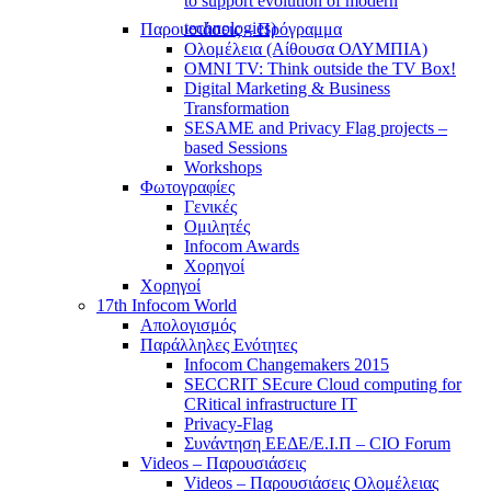
to support evolution of modern
technologies)
Παρουσιάσεις – Πρόγραμμα
Ολομέλεια (Αίθουσα ΟΛΥΜΠΙΑ)
OMNI TV: Think outside the TV Box!
Digital Marketing & Business
Transformation
SESAME and Privacy Flag projects –
based Sessions
Workshops
Φωτογραφίες
Γενικές
Ομιλητές
Infocom Awards
Χορηγοί
Χορηγοί
17th Infocom World
Απολογισμός
Παράλληλες Ενότητες
Infocom Changemakers 2015
SECCRIT SEcure Cloud computing for
CRitical infrastructure IT
Privacy-Flag
Συνάντηση ΕΕΔΕ/Ε.Ι.Π – CIO Forum
Videos – Παρουσιάσεις
Videos – Παρουσιάσεις Ολομέλειας