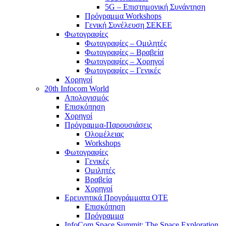
5G – Επιστημονική Συνάντηση
Πρόγραμμα Workshops
Γενική Συνέλευση ΣΕΚΕΕ
Φωτογραφίες
Φωτογραφίες – Ομιλητές
Φωτογραφίες – Βραβεία
Φωτογραφίες – Χορηγοί
Φωτογραφίες – Γενικές
Χορηγοί
20th Infocom World
Απολογισμός
Επισκόπηση
Χορηγοί
Πρόγραμμα-Παρουσιάσεις
Ολομέλειας
Workshops
Φωτογραφίες
Γενικές
Ομιλητές
Βραβεία
Χορηγοί
Ερευνητικά Προγράμματα ΟΤΕ
Επισκόπηση
Πρόγραμμα
InfoCom Space Summit: The Space Exploration