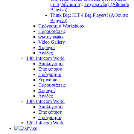
με τη δύναμη της Τεχνολογίας! (Αίθουσα
Βεργίνα)
Think Big: ICT 4 Big Players! (Αίθουσα
Βεργίνα)
Πρόγραμμα Workshops
Παρουσιάσεις
Φωτογραφίες
Video Gallery
Χορηγοί
Αιγίδες
14th Infocom World
Απολογισμός
Επισκόπηση
Πρόγραμμα
Σεμινάρια
Παρουσιάσεις
Χορηγοί
Αιγίδες
13th Infocom World
Απολογισμός
Επισκόπηση
Πρόγραμμα
12th Infocom World