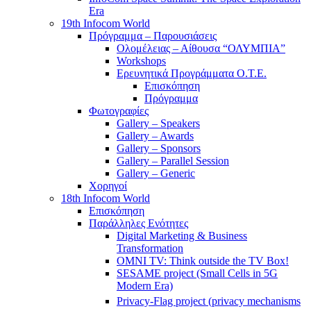
Era
19th Infocom World
Πρόγραμμα – Παρουσιάσεις
Ολομέλειας – Αίθουσα “ΟΛΥΜΠΙΑ”
Workshops
Ερευνητικά Προγράμματα Ο.Τ.Ε.
Επισκόπηση
Πρόγραμμα
Φωτογραφίες
Gallery – Speakers
Gallery – Awards
Gallery – Sponsors
Gallery – Parallel Session
Gallery – Generic
Χορηγοί
18th Infocom World
Επισκόπηση
Παράλληλες Ενότητες
Digital Marketing & Business
Transformation
OMNI TV: Think outside the TV Box!
SESAME project (Small Cells in 5G
Modern Era)
Privacy-Flag project (privacy mechanisms