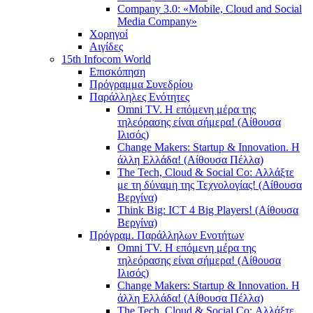
Company 3.0: «Mobile, Cloud and Social
Media Company»
Χορηγοί
Αιγίδες
15th Infocom World
Επισκόπηση
Πρόγραμμα Συνεδρίου
Παράλληλες Ενότητες
Omni TV. Η επόμενη μέρα της
τηλεόρασης είναι σήμερα! (Αίθουσα
Ιλισός)
Change Makers: Startup & Innovation. Η
άλλη Ελλάδα! (Αίθουσα Πέλλα)
The Tech, Cloud & Social Co: Αλλάξτε
με τη δύναμη της Τεχνολογίας! (Αίθουσα
Βεργίνα)
Think Big: ICT 4 Big Players! (Αίθουσα
Βεργίνα)
Πρόγραμ. Παράλληλων Ενοτήτων
Omni TV. Η επόμενη μέρα της
τηλεόρασης είναι σήμερα! (Αίθουσα
Ιλισός)
Change Makers: Startup & Innovation. Η
άλλη Ελλάδα! (Αίθουσα Πέλλα)
The Tech, Cloud & Social Co: Αλλάξτε