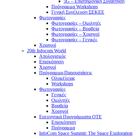
5G – Επιστημονική Συνάντηση
Πρόγραμμα Workshops
Γενική Συνέλευση ΣΕΚΕΕ
Φωτογραφίες
Φωτογραφίες – Ομιλητές
Φωτογραφίες – Βραβεία
Φωτογραφίες – Χορηγοί
Φωτογραφίες – Γενικές
Χορηγοί
20th Infocom World
Απολογισμός
Επισκόπηση
Χορηγοί
Πρόγραμμα-Παρουσιάσεις
Ολομέλειας
Workshops
Φωτογραφίες
Γενικές
Ομιλητές
Βραβεία
Χορηγοί
Ερευνητικά Προγράμματα ΟΤΕ
Επισκόπηση
Πρόγραμμα
InfoCom Space Summit: The Space Exploration