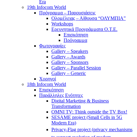
Era
19th Infocom World
Πρόγραμμα – Παρουσιάσεις
Ολομέλειας – Αίθουσα “ΟΛΥΜΠΙΑ”
Workshops
Ερευνητικά Προγράμματα Ο.Τ.Ε.
Επισκόπηση
Πρόγραμμα
Φωτογραφίες
Gallery – Speakers
Gallery – Awards
Gallery – Sponsors
Gallery – Parallel Session
Gallery – Generic
Χορηγοί
18th Infocom World
Επισκόπηση
Παράλληλες Ενότητες
Digital Marketing & Business
Transformation
OMNI TV: Think outside the TV Box!
SESAME project (Small Cells in 5G
Modern Era)
Privacy-Flag project (privacy mechanisms