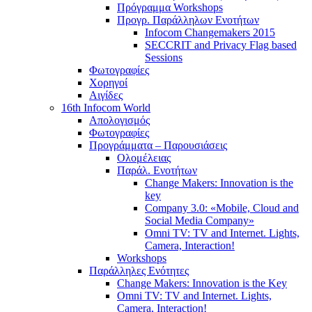
Πρόγραμμα Workshops
Προγρ. Παράλληλων Ενοτήτων
Infocom Changemakers 2015
SECCRIT and Privacy Flag based
Sessions
Φωτογραφίες
Χορηγοί
Αιγίδες
16th Infocom World
Απολογισμός
Φωτογραφίες
Προγράμματα – Παρουσιάσεις
Ολομέλειας
Παράλ. Ενοτήτων
Change Makers: Innovation is the
key
Company 3.0: «Mobile, Cloud and
Social Media Company»
Omni TV: TV and Internet. Lights,
Camera, Interaction!
Workshops
Παράλληλες Ενότητες
Change Makers: Innovation is the Key
Omni TV: TV and Internet. Lights,
Camera, Interaction!