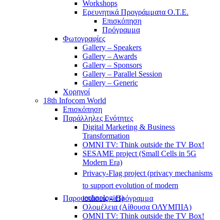
Workshops
Ερευνητικά Προγράμματα Ο.Τ.Ε.
Επισκόπηση
Πρόγραμμα
Φωτογραφίες
Gallery – Speakers
Gallery – Awards
Gallery – Sponsors
Gallery – Parallel Session
Gallery – Generic
Χορηγοί
18th Infocom World
Επισκόπηση
Παράλληλες Ενότητες
Digital Marketing & Business
Transformation
OMNI TV: Think outside the TV Box!
SESAME project (Small Cells in 5G
Modern Era)
Privacy-Flag project (privacy mechanisms
to support evolution of modern
technologies)
Παρουσιάσεις – Πρόγραμμα
Ολομέλεια (Αίθουσα ΟΛΥΜΠΙΑ)
OMNI TV: Think outside the TV Box!