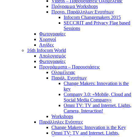
Videos – Παρουσιάσεις Ολομέλειας
Πρόγραμμα Workshops
Προγρ. Παράλληλων Ενοτήτων
Infocom Changemakers 2015
SECCRIT and Privacy Flag based
Sessions
Φωτογραφίες
Χορηγοί
Αιγίδες
16th Infocom World
Απολογισμός
Φωτογραφίες
Προγράμματα – Παρουσιάσεις
Ολομέλειας
Παράλ. Ενοτήτων
Change Makers: Innovation is the
key
Company 3.0: «Mobile, Cloud and
Social Media Company»
Omni TV: TV and Internet. Lights,
Camera, Interaction!
Workshops
Παράλληλες Ενότητες
Change Makers: Innovation is the Key
Omni TV: TV and Internet. Lights,