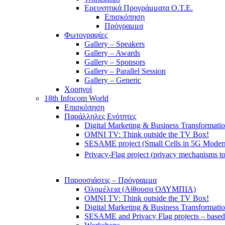
Ερευνητικά Προγράμματα Ο.Τ.Ε.
Επισκόπηση
Πρόγραμμα
Φωτογραφίες
Gallery – Speakers
Gallery – Awards
Gallery – Sponsors
Gallery – Parallel Session
Gallery – Generic
Χορηγοί
18th Infocom World
Επισκόπηση
Παράλληλες Ενότητες
Digital Marketing & Business Transformati
OMNI TV: Think outside the TV Box!
SESAME project (Small Cells in 5G Moder
Privacy-Flag project (privacy mechanisms to
Παρουσιάσεις – Πρόγραμμα
Ολομέλεια (Αίθουσα ΟΛΥΜΠΙΑ)
OMNI TV: Think outside the TV Box!
Digital Marketing & Business Transformati
SESAME and Privacy Flag projects – based