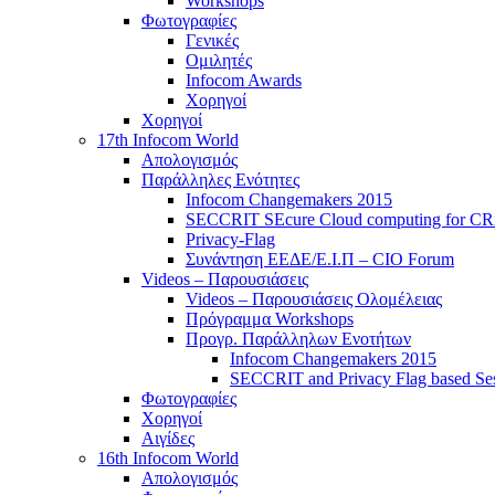
Workshops
Φωτογραφίες
Γενικές
Ομιλητές
Infocom Awards
Χορηγοί
Χορηγοί
17th Infocom World
Απολογισμός
Παράλληλες Ενότητες
Infocom Changemakers 2015
SECCRIT SEcure Cloud computing for CRitic
Privacy-Flag
Συνάντηση ΕΕΔΕ/Ε.Ι.Π – CIO Forum
Videos – Παρουσιάσεις
Videos – Παρουσιάσεις Ολομέλειας
Πρόγραμμα Workshops
Προγρ. Παράλληλων Ενοτήτων
Infocom Changemakers 2015
SECCRIT and Privacy Flag based Se
Φωτογραφίες
Χορηγοί
Αιγίδες
16th Infocom World
Απολογισμός