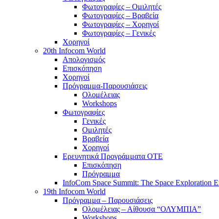
Φωτογραφίες – Ομιλητές
Φωτογραφίες – Βραβεία
Φωτογραφίες – Χορηγοί
Φωτογραφίες – Γενικές
Χορηγοί
20th Infocom World
Απολογισμός
Επισκόπηση
Χορηγοί
Πρόγραμμα-Παρουσιάσεις
Ολομέλειας
Workshops
Φωτογραφίες
Γενικές
Ομιλητές
Βραβεία
Χορηγοί
Ερευνητικά Προγράμματα ΟΤΕ
Επισκόπηση
Πρόγραμμα
InfoCom Space Summit: The Space Exploration E
19th Infocom World
Πρόγραμμα – Παρουσιάσεις
Ολομέλειας – Αίθουσα “ΟΛΥΜΠΙΑ”
Workshops