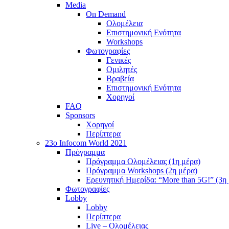
Media
On Demand
Ολομέλεια
Επιστημονική Ενότητα
Workshops
Φωτογραφίες
Γενικές
Ομιλητές
Βραβεία
Επιστημονική Ενότητα
Χορηγοί
FAQ
Sponsors
Χορηγοί
Περίπτερα
23o Infocom World 2021
Πρόγραμμα
Πρόγραμμα Ολομέλειας (1η μέρα)
Πρόγραμμα Workshops (2η μέρα)
Ερευνητική Ημερίδα: “More than 5G!” (3η
Φωτογραφίες
Lobby
Lobby
Περίπτερα
Live – Ολομέλειας