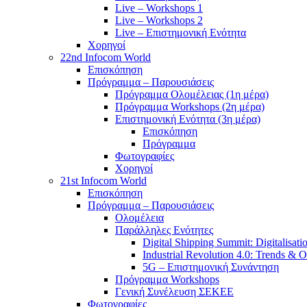
Live – Workshops 1
Live – Workshops 2
Live – Επιστημονική Ενότητα
Χορηγοί
22nd Infocom World
Επισκόπηση
Πρόγραμμα – Παρουσιάσεις
Πρόγραμμα Ολομέλειας (1η μέρα)
Πρόγραμμα Workshops (2η μέρα)
Επιστημονική Ενότητα (3η μέρα)
Επισκόπηση
Πρόγραμμα
Φωτογραφίες
Χορηγοί
21st Infocom World
Επισκόπηση
Πρόγραμμα – Παρουσιάσεις
Ολομέλεια
Παράλληλες Ενότητες
Digital Shipping Summit: Digitalisati
Industrial Revolution 4.0: Trends & O
5G – Επιστημονική Συνάντηση
Πρόγραμμα Workshops
Γενική Συνέλευση ΣΕΚΕΕ
Φωτογραφίες