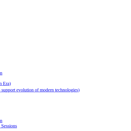
on
n Era)
 support evolution of modern technologies)
on
 Sessions