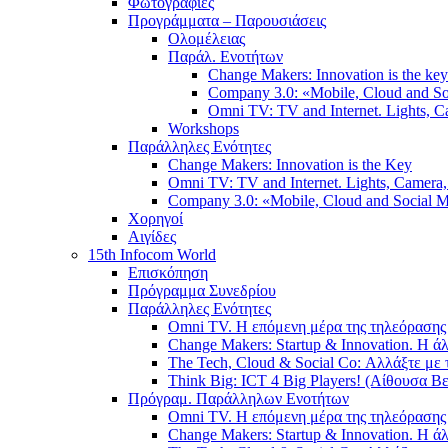
Φωτογραφίες
Προγράμματα – Παρουσιάσεις
Ολομέλειας
Παράλ. Ενοτήτων
Change Makers: Innovation is the key
Company 3.0: «Mobile, Cloud and S
Omni TV: TV and Internet. Lights, Ca
Workshops
Παράλληλες Ενότητες
Change Makers: Innovation is the Key
Omni TV: TV and Internet. Lights, Camera, 
Company 3.0: «Mobile, Cloud and Social
Χορηγοί
Αιγίδες
15th Infocom World
Επισκόπηση
Πρόγραμμα Συνεδρίου
Παράλληλες Ενότητες
Omni TV. Η επόμενη μέρα της τηλεόρασης 
Change Makers: Startup & Innovation. Η 
The Tech, Cloud & Social Co: Αλλάξτε με 
Think Big: ICT 4 Big Players! (Αίθουσα Βε
Πρόγραμ. Παράλληλων Ενοτήτων
Omni TV. Η επόμενη μέρα της τηλεόρασης 
Change Makers: Startup & Innovation. Η 