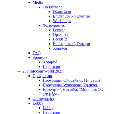
Media
On Demand
Ολομέλεια
Επιστημονική Ενότητα
Workshops
Φωτογραφίες
Γενικές
Ομιλητές
Βραβεία
Επιστημονική Ενότητα
Χορηγοί
FAQ
Sponsors
Χορηγοί
Περίπτερα
23o Infocom World 2021
Πρόγραμμα
Πρόγραμμα Ολομέλειας (1η μέρα)
Πρόγραμμα Workshops (2η μέρα)
Ερευνητική Ημερίδα: “More than 5G!”
(3η μέρα)
Φωτογραφίες
Lobby
Lobby
Περίπτερα