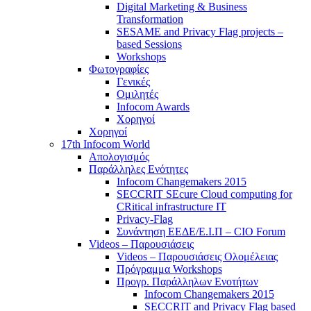
Digital Marketing & Business
Transformation
SESAME and Privacy Flag projects –
based Sessions
Workshops
Φωτογραφίες
Γενικές
Ομιλητές
Infocom Awards
Χορηγοί
Χορηγοί
17th Infocom World
Απολογισμός
Παράλληλες Ενότητες
Infocom Changemakers 2015
SECCRIT SEcure Cloud computing for
CRitical infrastructure IT
Privacy-Flag
Συνάντηση ΕΕΔΕ/Ε.Ι.Π – CIO Forum
Videos – Παρουσιάσεις
Videos – Παρουσιάσεις Ολομέλειας
Πρόγραμμα Workshops
Προγρ. Παράλληλων Ενοτήτων
Infocom Changemakers 2015
SECCRIT and Privacy Flag based