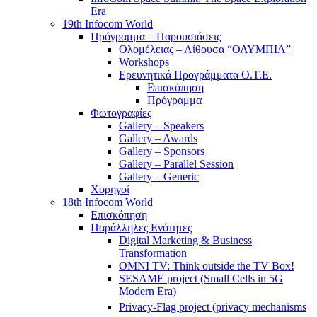
Era
19th Infocom World
Πρόγραμμα – Παρουσιάσεις
Ολομέλειας – Αίθουσα “ΟΛΥΜΠΙΑ”
Workshops
Ερευνητικά Προγράμματα Ο.Τ.Ε.
Επισκόπηση
Πρόγραμμα
Φωτογραφίες
Gallery – Speakers
Gallery – Awards
Gallery – Sponsors
Gallery – Parallel Session
Gallery – Generic
Χορηγοί
18th Infocom World
Επισκόπηση
Παράλληλες Ενότητες
Digital Marketing & Business
Transformation
OMNI TV: Think outside the TV Box!
SESAME project (Small Cells in 5G
Modern Era)
Privacy-Flag project (privacy mechanisms