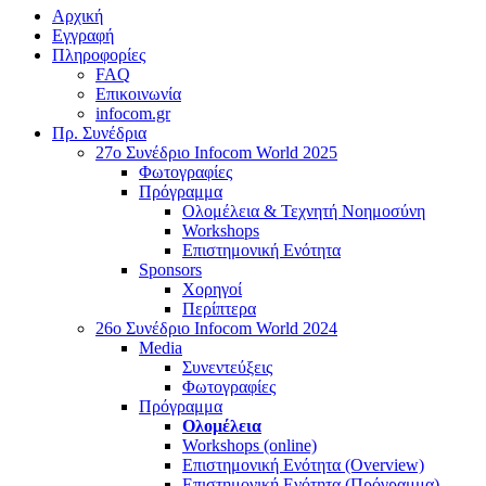
Αρχική
Εγγραφή
Πληροφορίες
FAQ
Επικοινωνία
infocom.gr
Πρ. Συνέδρια
27o Συνέδριο Infocom World 2025
Φωτογραφίες
Πρόγραμμα
Ολομέλεια & Τεχνητή Νοημοσύνη
Workshops
Επιστημονική Ενότητα
Sponsors
Χορηγοί
Περίπτερα
26o Συνέδριο Infocom World 2024
Media
Συνεντεύξεις
Φωτογραφίες
Πρόγραμμα
Ολομέλεια
Workshops (online)
Επιστημονική Ενότητα (Overview)
Επιστημονική Ενότητα (Πρόγραμμα)