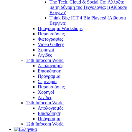
The Tech, Cloud & Social Co: Αλλάξτε
με τη δύναμη της Τεχνολογίας! (Αίθουσα
Βεργίνα)
Think Big: ICT 4 Big Players! (Αίθουσα
Βεργίνα)
Πρόγραμμα Workshops
Παρουσιάσεις
Φωτογραφίες
Video Gallery
Χορηγοί
Αιγίδες
14th Infocom World
Απολογισμός
Επισκόπηση
Πρόγραμμα
Σεμινάρια
Παρουσιάσεις
Χορηγοί
Αιγίδες
13th Infocom World
Απολογισμός
Επισκόπηση
Πρόγραμμα
12th Infocom World