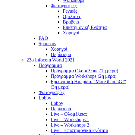
Workshops
Φωτογραφίες
Γενικές
Ομιλητές
Βραβεία
Επιστημονική Ενότητα
Χορηγοί
FAQ
Sponsors
Χορηγοί
Περίπτερα
23o Infocom World 2021
Πρόγραμμα
Πρόγραμμα Ολομέλειας (1η μέρα)
Πρόγραμμα Workshops (2η μέρα)
Ερευνητική Ημερίδα: “More than 5G!”
(3η μέρα)
Φωτογραφίες
Lobby
Lobby
Περίπτερα
Live – Ολομέλειας
Live – Workshops 1
Live – Workshops 2
Live – Επιστημονική Ενότητα