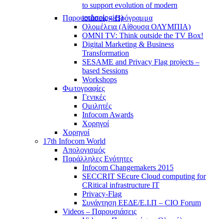
to support evolution of modern
technologies)
Παρουσιάσεις – Πρόγραμμα
Ολομέλεια (Αίθουσα ΟΛΥΜΠΙΑ)
OMNI TV: Think outside the TV Box!
Digital Marketing & Business
Transformation
SESAME and Privacy Flag projects –
based Sessions
Workshops
Φωτογραφίες
Γενικές
Ομιλητές
Infocom Awards
Χορηγοί
Χορηγοί
17th Infocom World
Απολογισμός
Παράλληλες Ενότητες
Infocom Changemakers 2015
SECCRIT SEcure Cloud computing for
CRitical infrastructure IT
Privacy-Flag
Συνάντηση ΕΕΔΕ/Ε.Ι.Π – CIO Forum
Videos – Παρουσιάσεις