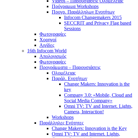
Videos – Παρουσιάσεις Ολομέλειας
Πρόγραμμα Workshops
Προγρ. Παράλληλων Ενοτήτων
Infocom Changemakers 2015
SECCRIT and Privacy Flag based
Sessions
Φωτογραφίες
Χορηγοί
Αιγίδες
16th Infocom World
Απολογισμός
Φωτογραφίες
Προγράμματα – Παρουσιάσεις
Ολομέλειας
Παράλ. Ενοτήτων
Change Makers: Innovation is the
key
Company 3.0: «Mobile, Cloud and
Social Media Company»
Omni TV: TV and Internet. Lights,
Camera, Interaction!
Workshops
Παράλληλες Ενότητες
Change Makers: Innovation is the Key
Omni TV: TV and Internet. Lights,