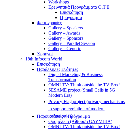
Workshops
Ερευνητικά Προγράμματα Ο.Τ.Ε.
Επισκόπηση
Πρόγραμμα
Φωτογραφίες
Gallery – Speakers
Gallery – Awards
Gallery – Sponsors
Gallery – Parallel Session
Gallery – Generic
Χορηγοί
18th Infocom World
Επισκόπηση
Παράλληλες Ενότητες
Digital Marketing & Business
Transformation
OMNI TV: Think outside the TV Box!
SESAME project (Small Cells in 5G
Modern Era)
Privacy-Flag project (privacy mechanisms
to support evolution of modern
technologies)
Παρουσιάσεις – Πρόγραμμα
Ολομέλεια (Αίθουσα ΟΛΥΜΠΙΑ)
OMNI TV: Think outside the TV Box!