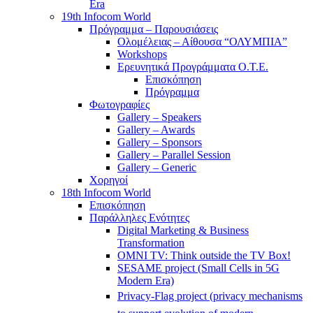
Era
19th Infocom World
Πρόγραμμα – Παρουσιάσεις
Ολομέλειας – Αίθουσα “ΟΛΥΜΠΙΑ”
Workshops
Ερευνητικά Προγράμματα Ο.Τ.Ε.
Επισκόπηση
Πρόγραμμα
Φωτογραφίες
Gallery – Speakers
Gallery – Awards
Gallery – Sponsors
Gallery – Parallel Session
Gallery – Generic
Χορηγοί
18th Infocom World
Επισκόπηση
Παράλληλες Ενότητες
Digital Marketing & Business
Transformation
OMNI TV: Think outside the TV Box!
SESAME project (Small Cells in 5G
Modern Era)
Privacy-Flag project (privacy mechanisms