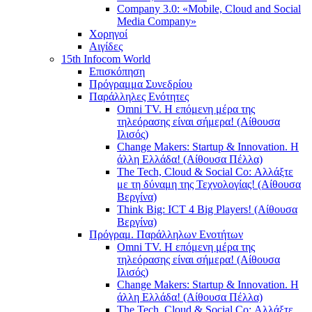
Company 3.0: «Mobile, Cloud and Social
Media Company»
Χορηγοί
Αιγίδες
15th Infocom World
Επισκόπηση
Πρόγραμμα Συνεδρίου
Παράλληλες Ενότητες
Omni TV. Η επόμενη μέρα της
τηλεόρασης είναι σήμερα! (Αίθουσα
Ιλισός)
Change Makers: Startup & Innovation. Η
άλλη Ελλάδα! (Αίθουσα Πέλλα)
The Tech, Cloud & Social Co: Αλλάξτε
με τη δύναμη της Τεχνολογίας! (Αίθουσα
Βεργίνα)
Think Big: ICT 4 Big Players! (Αίθουσα
Βεργίνα)
Πρόγραμ. Παράλληλων Ενοτήτων
Omni TV. Η επόμενη μέρα της
τηλεόρασης είναι σήμερα! (Αίθουσα
Ιλισός)
Change Makers: Startup & Innovation. Η
άλλη Ελλάδα! (Αίθουσα Πέλλα)
The Tech, Cloud & Social Co: Αλλάξτε