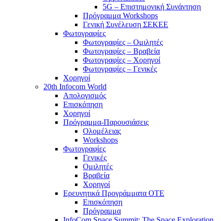
5G – Επιστημονική Συνάντηση
Πρόγραμμα Workshops
Γενική Συνέλευση ΣΕΚΕΕ
Φωτογραφίες
Φωτογραφίες – Ομιλητές
Φωτογραφίες – Βραβεία
Φωτογραφίες – Χορηγοί
Φωτογραφίες – Γενικές
Χορηγοί
20th Infocom World
Απολογισμός
Επισκόπηση
Χορηγοί
Πρόγραμμα-Παρουσιάσεις
Ολομέλειας
Workshops
Φωτογραφίες
Γενικές
Ομιλητές
Βραβεία
Χορηγοί
Ερευνητικά Προγράμματα ΟΤΕ
Επισκόπηση
Πρόγραμμα
InfoCom Space Summit: The Space Exploration