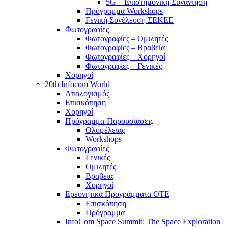
5G – Επιστημονική Συνάντηση
Πρόγραμμα Workshops
Γενική Συνέλευση ΣΕΚΕΕ
Φωτογραφίες
Φωτογραφίες – Ομιλητές
Φωτογραφίες – Βραβεία
Φωτογραφίες – Χορηγοί
Φωτογραφίες – Γενικές
Χορηγοί
20th Infocom World
Απολογισμός
Επισκόπηση
Χορηγοί
Πρόγραμμα-Παρουσιάσεις
Ολομέλειας
Workshops
Φωτογραφίες
Γενικές
Ομιλητές
Βραβεία
Χορηγοί
Ερευνητικά Προγράμματα ΟΤΕ
Επισκόπηση
Πρόγραμμα
InfoCom Space Summit: The Space Exploration