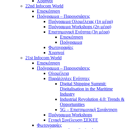
Χορηγοί
22nd Infocom World
Επισκόπηση
Πρόγραμμα – Παρουσιάσεις
Πρόγραμμα Ολομέλειας (1η μέρα)
Πρόγραμμα Workshops (2η μέρα)
Επιστημονική Ενότητα (3η μέρα)
Επισκόπηση
Πρόγραμμα
Φωτογραφίες
Χορηγοί
21st Infocom World
Επισκόπηση
Πρόγραμμα – Παρουσιάσεις
Ολομέλεια
Παράλληλες Ενότητες
Digital Shipping Summit:
Digitalisation in the Maritime
Industry
Industrial Revolution 4.0: Trends &
Opportunities
5G – Επιστημονική Συνάντηση
Πρόγραμμα Workshops
Γενική Συνέλευση ΣΕΚΕΕ
Φωτογραφίες