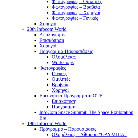
Φωτογραφίες – Ομιλητές
Φωτογραφίες – Βραβεία
Φωτογραφίες – Χορηγοί
Φωτογραφίες – Γενικές
Χορηγοί
20th Infocom World
Απολογισμός
Επισκόπηση
Χορηγοί
Πρόγραμμα-Παρουσιάσεις
Ολομέλειας
Workshops
Φωτογραφίες
Γενικές
Ομιλητές
Βραβεία
Χορηγοί
Ερευνητικά Προγράμματα ΟΤΕ
Επισκόπηση
Πρόγραμμα
InfoCom Space Summit: The Space Exploration
Era
19th Infocom World
Πρόγραμμα – Παρουσιάσεις
Ολομέλειας – Αίθουσα “ΟΛΥΜΠΙΑ”