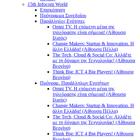
15th Infocom World
Επισκόπηση
Πρόγραμμα Συνεδρίου
Παράλληλες Ενότητες
Omni TV. Η επόμενη μέρα της
τηλεόρασης είναι σήμερα! (Αίθουσα
Ιλισός)
Change Makers: Startup & Innovation. Η
άλλη Ελλάδα! (Αίθουσα Πέλλα)
The Tech, Cloud & Social Co: Αλλάξτε
με τη δύναμη της Τεχνολογίας! (Αίθουσα
Βεργίνα)
Think Big: ICT 4 Big Players! (Αίθουσα
Βεργίνα)
Πρόγραμ. Παράλληλων Ενοτήτων
Omni TV. Η επόμενη μέρα της
τηλεόρασης είναι σήμερα! (Αίθουσα
Ιλισός)
Change Makers: Startup & Innovation. Η
άλλη Ελλάδα! (Αίθουσα Πέλλα)
The Tech, Cloud & Social Co: Αλλάξτε
με τη δύναμη της Τεχνολογίας! (Αίθουσα
Βεργίνα)
Think Big: ICT 4 Big Players! (Αίθουσα
Βεργίνα)