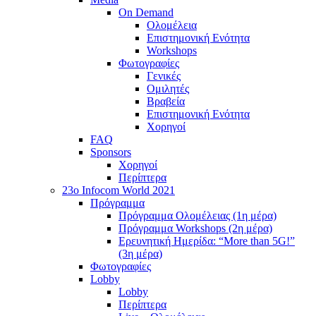
On Demand
Ολομέλεια
Επιστημονική Ενότητα
Workshops
Φωτογραφίες
Γενικές
Ομιλητές
Βραβεία
Επιστημονική Ενότητα
Χορηγοί
FAQ
Sponsors
Χορηγοί
Περίπτερα
23o Infocom World 2021
Πρόγραμμα
Πρόγραμμα Ολομέλειας (1η μέρα)
Πρόγραμμα Workshops (2η μέρα)
Ερευνητική Ημερίδα: “More than 5G!”
(3η μέρα)
Φωτογραφίες
Lobby
Lobby
Περίπτερα