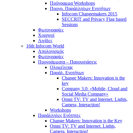
Πρόγραμμα Workshops
Προγρ. Παράλληλων Ενοτήτων
Infocom Changemakers 2015
SECCRIT and Privacy Flag based
Sessions
Φωτογραφίες
Χορηγοί
Αιγίδες
16th Infocom World
Απολογισμός
Φωτογραφίες
Προγράμματα – Παρουσιάσεις
Ολομέλειας
Παράλ. Ενοτήτων
Change Makers: Innovation is the
key
Company 3.0: «Mobile, Cloud and
Social Media Company»
Omni TV: TV and Internet. Lights,
Camera, Interaction!
Workshops
Παράλληλες Ενότητες
Change Makers: Innovation is the Key
Omni TV: TV and Internet. Lights,
Camera, Interaction!