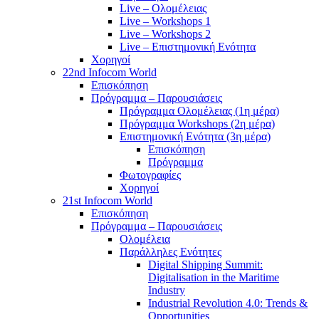
Live – Ολομέλειας
Live – Workshops 1
Live – Workshops 2
Live – Επιστημονική Ενότητα
Χορηγοί
22nd Infocom World
Επισκόπηση
Πρόγραμμα – Παρουσιάσεις
Πρόγραμμα Ολομέλειας (1η μέρα)
Πρόγραμμα Workshops (2η μέρα)
Επιστημονική Ενότητα (3η μέρα)
Επισκόπηση
Πρόγραμμα
Φωτογραφίες
Χορηγοί
21st Infocom World
Επισκόπηση
Πρόγραμμα – Παρουσιάσεις
Ολομέλεια
Παράλληλες Ενότητες
Digital Shipping Summit:
Digitalisation in the Maritime
Industry
Industrial Revolution 4.0: Trends &
Opportunities