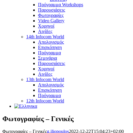
Πρόγραμμα Workshops
Παρουσιάσεις
Φωτογραφίες
Video Gallery
Χορηγοί
Αιγίδες
14th Infocom World
Απολογισμός
Επισκόπηση
Πρόγραμμα
Σεμινάρια
Παρουσιάσεις
Χορηγοί
Αιγίδες
13th Infocom World
Απολογισμός
Επισκόπηση
Πρόγραμμα
12th Infocom World
Φωτογραφίες – Γενικές
Φωτογραφίες – Γενικές
g.iliopoulos
2022-12-22T15:04:23+02:00