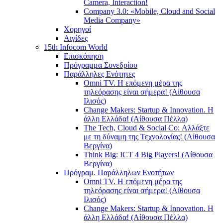
Camera, Interaction!
Company 3.0: «Mobile, Cloud and Social
Media Company»
Χορηγοί
Αιγίδες
15th Infocom World
Επισκόπηση
Πρόγραμμα Συνεδρίου
Παράλληλες Ενότητες
Omni TV. Η επόμενη μέρα της
τηλεόρασης είναι σήμερα! (Αίθουσα
Ιλισός)
Change Makers: Startup & Innovation. Η
άλλη Ελλάδα! (Αίθουσα Πέλλα)
The Tech, Cloud & Social Co: Αλλάξτε
με τη δύναμη της Τεχνολογίας! (Αίθουσα
Βεργίνα)
Think Big: ICT 4 Big Players! (Αίθουσα
Βεργίνα)
Πρόγραμ. Παράλληλων Ενοτήτων
Omni TV. Η επόμενη μέρα της
τηλεόρασης είναι σήμερα! (Αίθουσα
Ιλισός)
Change Makers: Startup & Innovation. Η
άλλη Ελλάδα! (Αίθουσα Πέλλα)