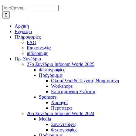
Αναζήτηση
για:
Αρχική
Εγγραφή
Πληροφορίες
FAQ
Επικοινωνία
infocom.gr
Πρ. Συνέδρια
27o Συνέδριο Infocom World 2025
Φωτογραφίες
Πρόγραμμα
Ολομέλεια & Τεχνητή Νοημοσύνη
Workshops
Επιστημονική Ενότητα
Sponsors
Χορηγοί
Περίπτερα
26o Συνέδριο Infocom World 2024
Media
Συνεντεύξεις
Φωτογραφίες
Πρόγραμμα