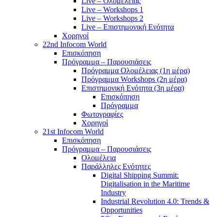
Live – Ολομέλειας
Live – Workshops 1
Live – Workshops 2
Live – Επιστημονική Ενότητα
Χορηγοί
22nd Infocom World
Επισκόπηση
Πρόγραμμα – Παρουσιάσεις
Πρόγραμμα Ολομέλειας (1η μέρα)
Πρόγραμμα Workshops (2η μέρα)
Επιστημονική Ενότητα (3η μέρα)
Επισκόπηση
Πρόγραμμα
Φωτογραφίες
Χορηγοί
21st Infocom World
Επισκόπηση
Πρόγραμμα – Παρουσιάσεις
Ολομέλεια
Παράλληλες Ενότητες
Digital Shipping Summit:
Digitalisation in the Maritime
Industry
Industrial Revolution 4.0: Trends &
Opportunities