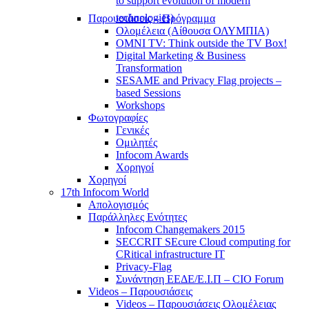
to support evolution of modern
technologies)
Παρουσιάσεις – Πρόγραμμα
Ολομέλεια (Αίθουσα ΟΛΥΜΠΙΑ)
OMNI TV: Think outside the TV Box!
Digital Marketing & Business
Transformation
SESAME and Privacy Flag projects –
based Sessions
Workshops
Φωτογραφίες
Γενικές
Ομιλητές
Infocom Awards
Χορηγοί
Χορηγοί
17th Infocom World
Απολογισμός
Παράλληλες Ενότητες
Infocom Changemakers 2015
SECCRIT SEcure Cloud computing for
CRitical infrastructure IT
Privacy-Flag
Συνάντηση ΕΕΔΕ/Ε.Ι.Π – CIO Forum
Videos – Παρουσιάσεις
Videos – Παρουσιάσεις Ολομέλειας