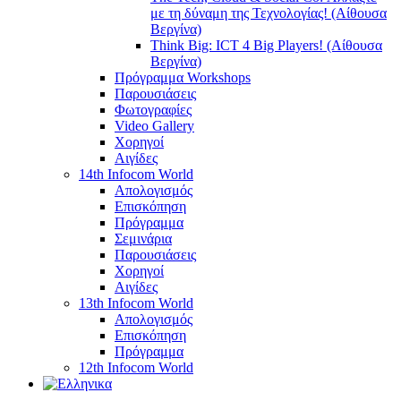
με τη δύναμη της Τεχνολογίας! (Αίθουσα
Βεργίνα)
Think Big: ICT 4 Big Players! (Αίθουσα
Βεργίνα)
Πρόγραμμα Workshops
Παρουσιάσεις
Φωτογραφίες
Video Gallery
Χορηγοί
Αιγίδες
14th Infocom World
Απολογισμός
Επισκόπηση
Πρόγραμμα
Σεμινάρια
Παρουσιάσεις
Χορηγοί
Αιγίδες
13th Infocom World
Απολογισμός
Επισκόπηση
Πρόγραμμα
12th Infocom World