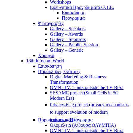
Workshops
Ερευνητικά Προγράμματα Ο.Τ.Ε.
Επισκόπηση
Πρόγραμμα
Φωτογραφίες
Gallery – Speakers
Gallery – Awards
Gallery – Sponsors
Gallery – Parallel Session
Gallery – Generic
Χορηγοί
18th Infocom World
Επισκόπηση
Παράλληλες Ενότητες
Digital Marketing & Business
Transformation
OMNI TV: Think outside the TV Box!
SESAME project (Small Cells in 5G
Modern Era)
Privacy-Flag project (privacy mechanisms
to support evolution of modern
technologies)
Παρουσιάσεις – Πρόγραμμα
Ολομέλεια (Αίθουσα ΟΛΥΜΠΙΑ)
OMNI TV: Think outside the TV Box!