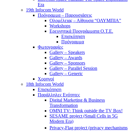
Era
19th Infocom World
Πρόγραμμα – Παρουσιάσεις
Ολομέλειας – Αίθουσα “ΟΛΥΜΠΙΑ”
Workshops
Ερευνητικά Προγράμματα Ο.Τ.Ε.
Επισκόπηση
Πρόγραμμα
Φωτογραφίες
Gallery – Speakers
Gallery – Awards
Gallery – Sponsors
Gallery – Parallel Session
Gallery – Generic
Χορηγοί
18th Infocom World
Επισκόπηση
Παράλληλες Ενότητες
Digital Marketing & Business
Transformation
OMNI TV: Think outside the TV Box!
SESAME project (Small Cells in 5G
Modern Era)
Privacy-Flag project (privacy mechanisms