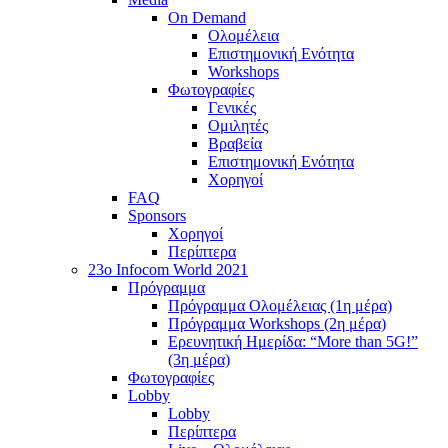
On Demand
Ολομέλεια
Επιστημονική Ενότητα
Workshops
Φωτογραφίες
Γενικές
Ομιλητές
Βραβεία
Επιστημονική Ενότητα
Χορηγοί
FAQ
Sponsors
Χορηγοί
Περίπτερα
23o Infocom World 2021
Πρόγραμμα
Πρόγραμμα Ολομέλειας (1η μέρα)
Πρόγραμμα Workshops (2η μέρα)
Ερευνητική Ημερίδα: “More than 5G!”
(3η μέρα)
Φωτογραφίες
Lobby
Lobby
Περίπτερα