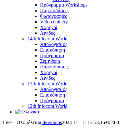
Πρόγραμμα Workshops
Παρουσιάσεις
Φωτογραφίες
Video Gallery
Χορηγοί
Αιγίδες
14th Infocom World
Απολογισμός
Επισκόπηση
Πρόγραμμα
Σεμινάρια
Παρουσιάσεις
Χορηγοί
Αιγίδες
13th Infocom World
Απολογισμός
Επισκόπηση
Πρόγραμμα
12th Infocom World
Live – Ολομέλεια
g.iliopoulos
2024-11-11T13:53:16+02:00