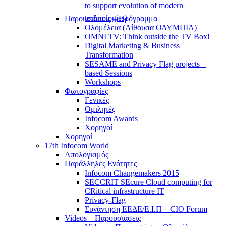
to support evolution of modern
technologies)
Παρουσιάσεις – Πρόγραμμα
Ολομέλεια (Αίθουσα ΟΛΥΜΠΙΑ)
OMNI TV: Think outside the TV Box!
Digital Marketing & Business
Transformation
SESAME and Privacy Flag projects –
based Sessions
Workshops
Φωτογραφίες
Γενικές
Ομιλητές
Infocom Awards
Χορηγοί
Χορηγοί
17th Infocom World
Απολογισμός
Παράλληλες Ενότητες
Infocom Changemakers 2015
SECCRIT SEcure Cloud computing for
CRitical infrastructure IT
Privacy-Flag
Συνάντηση ΕΕΔΕ/Ε.Ι.Π – CIO Forum
Videos – Παρουσιάσεις