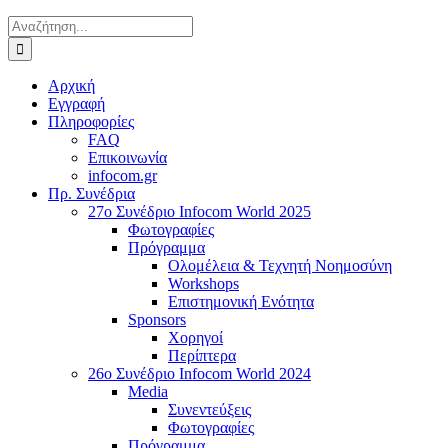
Αναζήτηση
για:
Αρχική
Εγγραφή
Πληροφορίες
FAQ
Επικοινωνία
infocom.gr
Πρ. Συνέδρια
27o Συνέδριο Infocom World 2025
Φωτογραφίες
Πρόγραμμα
Ολομέλεια & Τεχνητή Νοημοσύνη
Workshops
Επιστημονική Ενότητα
Sponsors
Χορηγοί
Περίπτερα
26o Συνέδριο Infocom World 2024
Media
Συνεντεύξεις
Φωτογραφίες
Πρόγραμμα