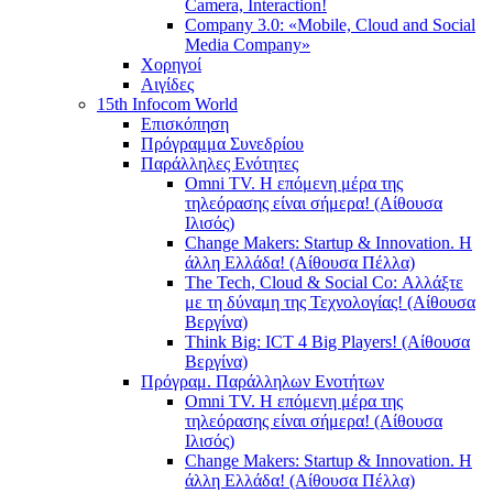
Camera, Interaction!
Company 3.0: «Mobile, Cloud and Social
Media Company»
Χορηγοί
Αιγίδες
15th Infocom World
Επισκόπηση
Πρόγραμμα Συνεδρίου
Παράλληλες Ενότητες
Omni TV. Η επόμενη μέρα της
τηλεόρασης είναι σήμερα! (Αίθουσα
Ιλισός)
Change Makers: Startup & Innovation. Η
άλλη Ελλάδα! (Αίθουσα Πέλλα)
The Tech, Cloud & Social Co: Αλλάξτε
με τη δύναμη της Τεχνολογίας! (Αίθουσα
Βεργίνα)
Think Big: ICT 4 Big Players! (Αίθουσα
Βεργίνα)
Πρόγραμ. Παράλληλων Ενοτήτων
Omni TV. Η επόμενη μέρα της
τηλεόρασης είναι σήμερα! (Αίθουσα
Ιλισός)
Change Makers: Startup & Innovation. Η
άλλη Ελλάδα! (Αίθουσα Πέλλα)