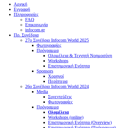
Αρχική
Εγγραφή
Πληροφορίες
FAQ
Επικοινωνία
infocom.gr
Πρ. Συνέδρια
27o Συνέδριο Infocom World 2025
Φωτογραφίες
Πρόγραμμα
Ολομέλεια & Τεχνητή Νοημοσύνη
Workshops
Επιστημονική Ενότητα
Sponsors
Χορηγοί
Περίπτερα
26o Συνέδριο Infocom World 2024
Media
Συνεντεύξεις
Φωτογραφίες
Πρόγραμμα
Ολομέλεια
Workshops (online)
Επιστημονική Ενότητα (Overview)
Επιστημονική Ενότητα (Πρόγραμμα)