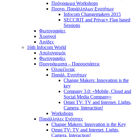
Πρόγραμμα Workshops
Προγρ. Παράλληλων Ενοτήτων
Infocom Changemakers 2015
SECCRIT and Privacy Flag based
Sessions
Φωτογραφίες
Χορηγοί
Αιγίδες
16th Infocom World
Απολογισμός
Φωτογραφίες
Προγράμματα – Παρουσιάσεις
Ολομέλειας
Παράλ. Ενοτήτων
Change Makers: Innovation is the
key
Company 3.0: «Mobile, Cloud and
Social Media Company»
Omni TV: TV and Internet. Lights,
Camera, Interaction!
Workshops
Παράλληλες Ενότητες
Change Makers: Innovation is the Key
Omni TV: TV and Internet. Lights,
Camera, Interaction!