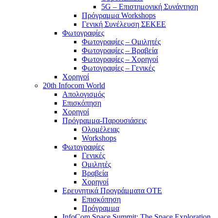
5G – Επιστημονική Συνάντηση
Πρόγραμμα Workshops
Γενική Συνέλευση ΣΕΚΕΕ
Φωτογραφίες
Φωτογραφίες – Ομιλητές
Φωτογραφίες – Βραβεία
Φωτογραφίες – Χορηγοί
Φωτογραφίες – Γενικές
Χορηγοί
20th Infocom World
Απολογισμός
Επισκόπηση
Χορηγοί
Πρόγραμμα-Παρουσιάσεις
Ολομέλειας
Workshops
Φωτογραφίες
Γενικές
Ομιλητές
Βραβεία
Χορηγοί
Ερευνητικά Προγράμματα ΟΤΕ
Επισκόπηση
Πρόγραμμα
InfoCom Space Summit: The Space Exploration