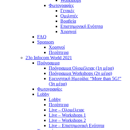
Workshops
Φωτογραφίες
Γενικές
Ομιλητές
Βραβεία
Επιστημονική Ενότητα
Χορηγοί
FAQ
Sponsors
Χορηγοί
Περίπτερα
23o Infocom World 2021
Πρόγραμμα
Πρόγραμμα Ολομέλειας (1η μέρα)
Πρόγραμμα Workshops (2η μέρα)
Ερευνητική Ημερίδα: “More than 5G!”
(3η μέρα)
Φωτογραφίες
Lobby
Lobby
Περίπτερα
Live – Ολομέλειας
Live – Workshops 1
Live – Workshops 2
Live – Επιστημονική Ενότητα