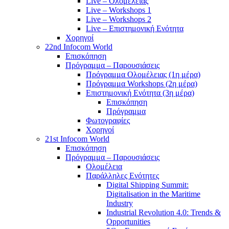
Live – Ολομέλειας
Live – Workshops 1
Live – Workshops 2
Live – Επιστημονική Ενότητα
Χορηγοί
22nd Infocom World
Επισκόπηση
Πρόγραμμα – Παρουσιάσεις
Πρόγραμμα Ολομέλειας (1η μέρα)
Πρόγραμμα Workshops (2η μέρα)
Επιστημονική Ενότητα (3η μέρα)
Επισκόπηση
Πρόγραμμα
Φωτογραφίες
Χορηγοί
21st Infocom World
Επισκόπηση
Πρόγραμμα – Παρουσιάσεις
Ολομέλεια
Παράλληλες Ενότητες
Digital Shipping Summit:
Digitalisation in the Maritime
Industry
Industrial Revolution 4.0: Trends &
Opportunities