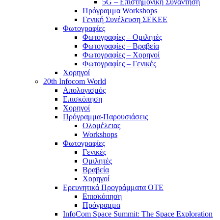
5G – Επιστημονική Συνάντηση
Πρόγραμμα Workshops
Γενική Συνέλευση ΣΕΚΕΕ
Φωτογραφίες
Φωτογραφίες – Ομιλητές
Φωτογραφίες – Βραβεία
Φωτογραφίες – Χορηγοί
Φωτογραφίες – Γενικές
Χορηγοί
20th Infocom World
Απολογισμός
Επισκόπηση
Χορηγοί
Πρόγραμμα-Παρουσιάσεις
Ολομέλειας
Workshops
Φωτογραφίες
Γενικές
Ομιλητές
Βραβεία
Χορηγοί
Ερευνητικά Προγράμματα ΟΤΕ
Επισκόπηση
Πρόγραμμα
InfoCom Space Summit: The Space Exploration