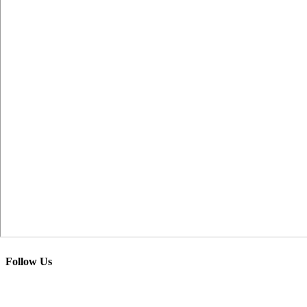
Follow Us
Προσωπικά Δεδομένα – Όροι Χρήσης
Επικοινωνία