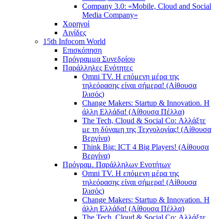
Company 3.0: «Mobile, Cloud and Social
Media Company»
Χορηγοί
Αιγίδες
15th Infocom World
Επισκόπηση
Πρόγραμμα Συνεδρίου
Παράλληλες Ενότητες
Omni TV. Η επόμενη μέρα της
τηλεόρασης είναι σήμερα! (Αίθουσα
Ιλισός)
Change Makers: Startup & Innovation. Η
άλλη Ελλάδα! (Αίθουσα Πέλλα)
The Tech, Cloud & Social Co: Αλλάξτε
με τη δύναμη της Τεχνολογίας! (Αίθουσα
Βεργίνα)
Think Big: ICT 4 Big Players! (Αίθουσα
Βεργίνα)
Πρόγραμ. Παράλληλων Ενοτήτων
Omni TV. Η επόμενη μέρα της
τηλεόρασης είναι σήμερα! (Αίθουσα
Ιλισός)
Change Makers: Startup & Innovation. Η
άλλη Ελλάδα! (Αίθουσα Πέλλα)
The Tech, Cloud & Social Co: Αλλάξτε