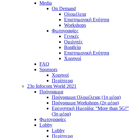
Media
On Demand
Ολομέλεια
Επιστημονική Ενότητα
Workshops
Φωτογραφίες
Γενικές
Ομιλητές
Βραβεία
Επιστημονική Ενότητα
Χορηγοί
FAQ
Sponsors
Χορηγοί
Περίπτερα
23o Infocom World 2021
Πρόγραμμα
Πρόγραμμα Ολομέλειας (1η μέρα)
Πρόγραμμα Workshops (2η μέρα)
Ερευνητική Ημερίδα: “More than 5G!”
(3η μέρα)
Φωτογραφίες
Lobby
Lobby
Περίπτερα