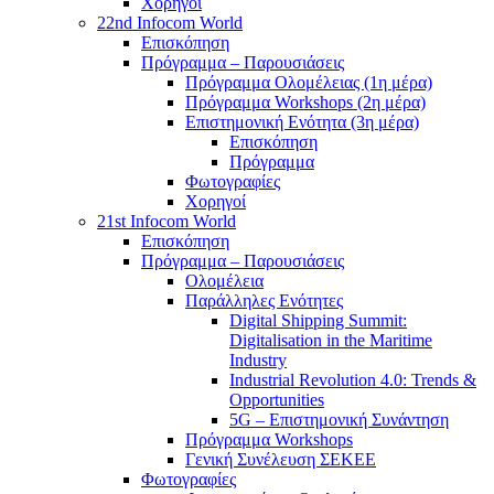
Χορηγοί
22nd Infocom World
Επισκόπηση
Πρόγραμμα – Παρουσιάσεις
Πρόγραμμα Ολομέλειας (1η μέρα)
Πρόγραμμα Workshops (2η μέρα)
Επιστημονική Ενότητα (3η μέρα)
Επισκόπηση
Πρόγραμμα
Φωτογραφίες
Χορηγοί
21st Infocom World
Επισκόπηση
Πρόγραμμα – Παρουσιάσεις
Ολομέλεια
Παράλληλες Ενότητες
Digital Shipping Summit:
Digitalisation in the Maritime
Industry
Industrial Revolution 4.0: Trends &
Opportunities
5G – Επιστημονική Συνάντηση
Πρόγραμμα Workshops
Γενική Συνέλευση ΣΕΚΕΕ
Φωτογραφίες