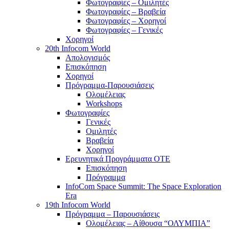
Φωτογραφίες – Ομιλητές
Φωτογραφίες – Βραβεία
Φωτογραφίες – Χορηγοί
Φωτογραφίες – Γενικές
Χορηγοί
20th Infocom World
Απολογισμός
Επισκόπηση
Χορηγοί
Πρόγραμμα-Παρουσιάσεις
Ολομέλειας
Workshops
Φωτογραφίες
Γενικές
Ομιλητές
Βραβεία
Χορηγοί
Ερευνητικά Προγράμματα ΟΤΕ
Επισκόπηση
Πρόγραμμα
InfoCom Space Summit: The Space Exploration
Era
19th Infocom World
Πρόγραμμα – Παρουσιάσεις
Ολομέλειας – Αίθουσα “ΟΛΥΜΠΙΑ”