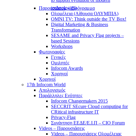
to support evolution of modern
technologies)
Παρουσιάσεις – Πρόγραμμα
Ολομέλεια (Αίθουσα ΟΛΥΜΠΙΑ)
OMNI TV: Think outside the TV Box!
Digital Marketing & Business
Transformation
SESAME and Privacy Flag projects –
based Sessions
Workshops
Φωτογραφίες
Γενικές
Ομιλητές
Infocom Awards
Χορηγοί
Χορηγοί
17th Infocom World
Απολογισμός
Παράλληλες Ενότητες
Infocom Changemakers 2015
SECCRIT SEcure Cloud computing for
CRitical infrastructure IT
Privacy-Flag
Συνάντηση ΕΕΔΕ/Ε.Ι.Π – CIO Forum
Videos – Παρουσιάσεις
Videos – Παρουσιάσεις Ολομέλειας