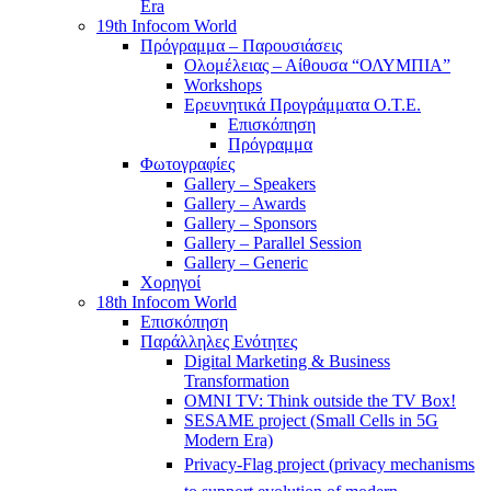
Era
19th Infocom World
Πρόγραμμα – Παρουσιάσεις
Ολομέλειας – Αίθουσα “ΟΛΥΜΠΙΑ”
Workshops
Ερευνητικά Προγράμματα Ο.Τ.Ε.
Επισκόπηση
Πρόγραμμα
Φωτογραφίες
Gallery – Speakers
Gallery – Awards
Gallery – Sponsors
Gallery – Parallel Session
Gallery – Generic
Χορηγοί
18th Infocom World
Επισκόπηση
Παράλληλες Ενότητες
Digital Marketing & Business
Transformation
OMNI TV: Think outside the TV Box!
SESAME project (Small Cells in 5G
Modern Era)
Privacy-Flag project (privacy mechanisms