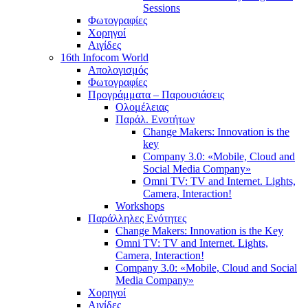
Sessions
Φωτογραφίες
Χορηγοί
Αιγίδες
16th Infocom World
Απολογισμός
Φωτογραφίες
Προγράμματα – Παρουσιάσεις
Ολομέλειας
Παράλ. Ενοτήτων
Change Makers: Innovation is the
key
Company 3.0: «Mobile, Cloud and
Social Media Company»
Omni TV: TV and Internet. Lights,
Camera, Interaction!
Workshops
Παράλληλες Ενότητες
Change Makers: Innovation is the Key
Omni TV: TV and Internet. Lights,
Camera, Interaction!
Company 3.0: «Mobile, Cloud and Social
Media Company»
Χορηγοί
Αιγίδες