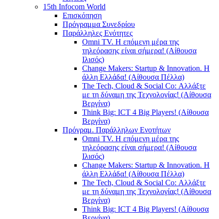
15th Infocom World
Επισκόπηση
Πρόγραμμα Συνεδρίου
Παράλληλες Ενότητες
Omni TV. Η επόμενη μέρα της
τηλεόρασης είναι σήμερα! (Αίθουσα
Ιλισός)
Change Makers: Startup & Innovation. Η
άλλη Ελλάδα! (Αίθουσα Πέλλα)
The Tech, Cloud & Social Co: Αλλάξτε
με τη δύναμη της Τεχνολογίας! (Αίθουσα
Βεργίνα)
Think Big: ICT 4 Big Players! (Αίθουσα
Βεργίνα)
Πρόγραμ. Παράλληλων Ενοτήτων
Omni TV. Η επόμενη μέρα της
τηλεόρασης είναι σήμερα! (Αίθουσα
Ιλισός)
Change Makers: Startup & Innovation. Η
άλλη Ελλάδα! (Αίθουσα Πέλλα)
The Tech, Cloud & Social Co: Αλλάξτε
με τη δύναμη της Τεχνολογίας! (Αίθουσα
Βεργίνα)
Think Big: ICT 4 Big Players! (Αίθουσα
Βεργίνα)