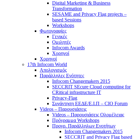
Digital Marketing & Business
Transformation
SESAME and Privacy Flag projects –
based Sessions
Workshops
Φωτογραφίες
Γενικές
Ομιλητές
Infocom Awards
Χορηγοί
Χορηγοί
17th Infocom World
Απολογισμός
Παράλληλες Ενότητες
Infocom Changemakers 2015
SECCRIT SEcure Cloud computing for
CRitical infrastructure IT
Privacy-Flag
Συνάντηση ΕΕΔΕ/Ε.Ι.Π – CIO Forum
Videos – Παρουσιάσεις
Videos – Παρουσιάσεις Ολομέλειας
Πρόγραμμα Workshops
Προγρ. Παράλληλων Ενοτήτων
Infocom Changemakers 2015
SECCRIT and Privacy Flag based