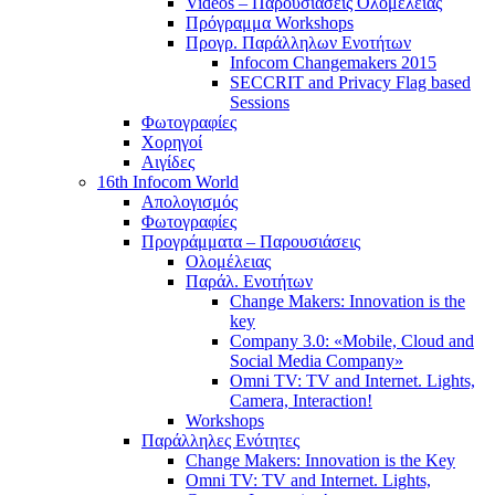
Videos – Παρουσιάσεις Ολομέλειας
Πρόγραμμα Workshops
Προγρ. Παράλληλων Ενοτήτων
Infocom Changemakers 2015
SECCRIT and Privacy Flag based
Sessions
Φωτογραφίες
Χορηγοί
Αιγίδες
16th Infocom World
Απολογισμός
Φωτογραφίες
Προγράμματα – Παρουσιάσεις
Ολομέλειας
Παράλ. Ενοτήτων
Change Makers: Innovation is the
key
Company 3.0: «Mobile, Cloud and
Social Media Company»
Omni TV: TV and Internet. Lights,
Camera, Interaction!
Workshops
Παράλληλες Ενότητες
Change Makers: Innovation is the Key
Omni TV: TV and Internet. Lights,