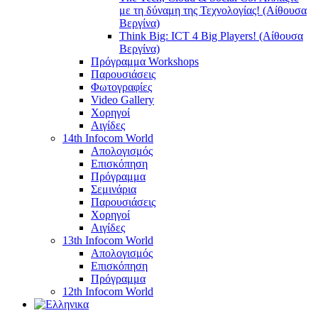
με τη δύναμη της Τεχνολογίας! (Αίθουσα
Βεργίνα)
Think Big: ICT 4 Big Players! (Αίθουσα
Βεργίνα)
Πρόγραμμα Workshops
Παρουσιάσεις
Φωτογραφίες
Video Gallery
Χορηγοί
Αιγίδες
14th Infocom World
Απολογισμός
Επισκόπηση
Πρόγραμμα
Σεμινάρια
Παρουσιάσεις
Χορηγοί
Αιγίδες
13th Infocom World
Απολογισμός
Επισκόπηση
Πρόγραμμα
12th Infocom World