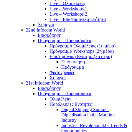
Live – Ολομέλειας
Live – Workshops 1
Live – Workshops 2
Live – Επιστημονική Ενότητα
Χορηγοί
22nd Infocom World
Επισκόπηση
Πρόγραμμα – Παρουσιάσεις
Πρόγραμμα Ολομέλειας (1η μέρα)
Πρόγραμμα Workshops (2η μέρα)
Επιστημονική Ενότητα (3η μέρα)
Επισκόπηση
Πρόγραμμα
Φωτογραφίες
Χορηγοί
21st Infocom World
Επισκόπηση
Πρόγραμμα – Παρουσιάσεις
Ολομέλεια
Παράλληλες Ενότητες
Digital Shipping Summit:
Digitalisation in the Maritime
Industry
Industrial Revolution 4.0: Trends &
Opportunities