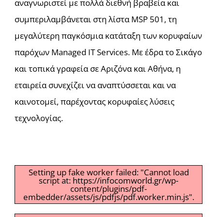
αναγνωριστεί με πολλά διεθνή βραβεία και
συμπεριλαμβάνεται στη λίστα MSP 501, τη
μεγαλύτερη παγκόσμια κατάταξη των κορυφαίων
παρόχων Managed IT Services. Με έδρα το Σικάγο
και τοπικά γραφεία σε Αριζόνα και Αθήνα, η
εταιρεία συνεχίζει να αναπτύσσεται και να
καινοτομεί, παρέχοντας κορυφαίες λύσεις
τεχνολογίας.
Setting up fake worker failed: "Cannot load
script at: https://infocomworld.gr/wp-
content/plugins/pdf-
embedder/assets/js/pdfjs/pdf.worker.min.js".