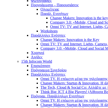
Φωτογραφίες
Προγράμματα – Παρουσιάσεις
Ολομέλειας
Παράλ. Ενοτήτων
Change Makers: Innovation is the key
Company 3.0: «Mobile, Cloud and S
Omni TV: TV and Internet. Lights, Ca
Workshops
Παράλληλες Ενότητες
Change Makers: Innovation is the Key
Omni TV: TV and Internet. Lights, Camera, 
Company 3.0: «Mobile, Cloud and Social
Χορηγοί
Αιγίδες
15th Infocom World
Επισκόπηση
Πρόγραμμα Συνεδρίου
Παράλληλες Ενότητες
Omni TV. Η επόμενη μέρα της τηλεόρασης 
Change Makers: Startup & Innovation. Η 
The Tech, Cloud & Social Co: Αλλάξτε με 
Think Big: ICT 4 Big Players! (Αίθουσα Βε
Πρόγραμ. Παράλληλων Ενοτήτων
Omni TV. Η επόμενη μέρα της τηλεόρασης 
Change Makers: Startup & Innovation. Η 