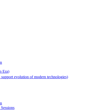
on
n Era)
 support evolution of modern technologies)
on
 Sessions