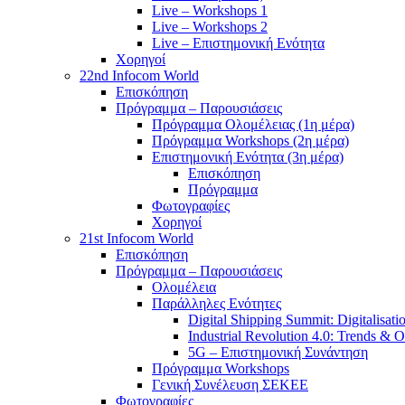
Live – Workshops 1
Live – Workshops 2
Live – Επιστημονική Ενότητα
Χορηγοί
22nd Infocom World
Επισκόπηση
Πρόγραμμα – Παρουσιάσεις
Πρόγραμμα Ολομέλειας (1η μέρα)
Πρόγραμμα Workshops (2η μέρα)
Επιστημονική Ενότητα (3η μέρα)
Επισκόπηση
Πρόγραμμα
Φωτογραφίες
Χορηγοί
21st Infocom World
Επισκόπηση
Πρόγραμμα – Παρουσιάσεις
Ολομέλεια
Παράλληλες Ενότητες
Digital Shipping Summit: Digitalisati
Industrial Revolution 4.0: Trends & O
5G – Επιστημονική Συνάντηση
Πρόγραμμα Workshops
Γενική Συνέλευση ΣΕΚΕΕ
Φωτογραφίες