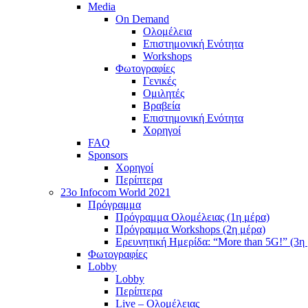
Media
On Demand
Ολομέλεια
Επιστημονική Ενότητα
Workshops
Φωτογραφίες
Γενικές
Ομιλητές
Βραβεία
Επιστημονική Ενότητα
Χορηγοί
FAQ
Sponsors
Χορηγοί
Περίπτερα
23o Infocom World 2021
Πρόγραμμα
Πρόγραμμα Ολομέλειας (1η μέρα)
Πρόγραμμα Workshops (2η μέρα)
Ερευνητική Ημερίδα: “More than 5G!” (3η
Φωτογραφίες
Lobby
Lobby
Περίπτερα
Live – Ολομέλειας