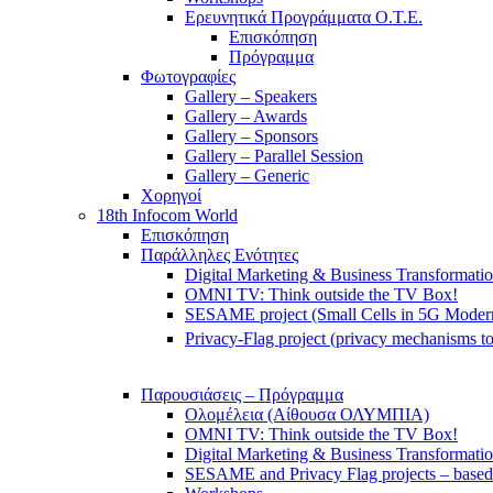
Ερευνητικά Προγράμματα Ο.Τ.Ε.
Επισκόπηση
Πρόγραμμα
Φωτογραφίες
Gallery – Speakers
Gallery – Awards
Gallery – Sponsors
Gallery – Parallel Session
Gallery – Generic
Χορηγοί
18th Infocom World
Επισκόπηση
Παράλληλες Ενότητες
Digital Marketing & Business Transformati
OMNI TV: Think outside the TV Box!
SESAME project (Small Cells in 5G Moder
Privacy-Flag project (privacy mechanisms to
Παρουσιάσεις – Πρόγραμμα
Ολομέλεια (Αίθουσα ΟΛΥΜΠΙΑ)
OMNI TV: Think outside the TV Box!
Digital Marketing & Business Transformati
SESAME and Privacy Flag projects – based