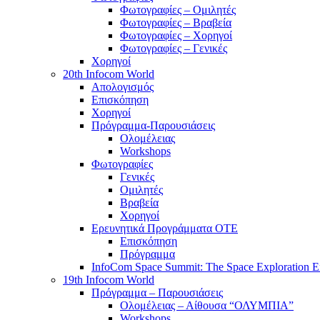
Φωτογραφίες – Ομιλητές
Φωτογραφίες – Βραβεία
Φωτογραφίες – Χορηγοί
Φωτογραφίες – Γενικές
Χορηγοί
20th Infocom World
Απολογισμός
Επισκόπηση
Χορηγοί
Πρόγραμμα-Παρουσιάσεις
Ολομέλειας
Workshops
Φωτογραφίες
Γενικές
Ομιλητές
Βραβεία
Χορηγοί
Ερευνητικά Προγράμματα ΟΤΕ
Επισκόπηση
Πρόγραμμα
InfoCom Space Summit: The Space Exploration E
19th Infocom World
Πρόγραμμα – Παρουσιάσεις
Ολομέλειας – Αίθουσα “ΟΛΥΜΠΙΑ”
Workshops