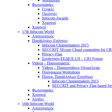
Workshops
Φωτογραφίες
Γενικές
Ομιλητές
Infocom Awards
Χορηγοί
Χορηγοί
17th Infocom World
Απολογισμός
Παράλληλες Ενότητες
Infocom Changemakers 2015
SECCRIT SEcure Cloud computing for CRitic
Privacy-Flag
Συνάντηση ΕΕΔΕ/Ε.Ι.Π – CIO Forum
Videos – Παρουσιάσεις
Videos – Παρουσιάσεις Ολομέλειας
Πρόγραμμα Workshops
Προγρ. Παράλληλων Ενοτήτων
Infocom Changemakers 2015
SECCRIT and Privacy Flag based Se
Φωτογραφίες
Χορηγοί
Αιγίδες
16th Infocom World
Απολογισμός