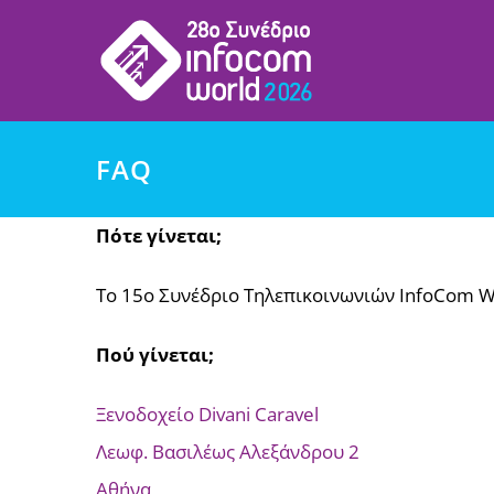
Μετάβαση
στο
περιεχόμενο
FAQ
Πότε γίνεται;
Το 15o Συνέδριο Τηλεπικοινωνιών InfoCom Wo
Πού γίνεται;
Ξενοδοχείο Divani Caravel
Λεωφ. Βασιλέως Αλεξάνδρου 2
Αθήνα