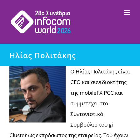
Μετάβαση
στο
περιεχόμενο
Ηλίας Πολιτάκης
Ο Ηλίας Πολιτάκης είναι
CEO και συνιδιοκτήτης
της mobileFX PCC και
συμμετέχει στο
Συντονιστικό
Συμβούλιο του gi-
Cluster ως εκπρόσωπος της εταιρείας. Του έχουν