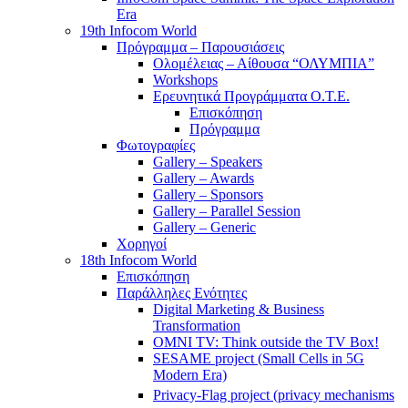
Era
19th Infocom World
Πρόγραμμα – Παρουσιάσεις
Ολομέλειας – Αίθουσα “ΟΛΥΜΠΙΑ”
Workshops
Ερευνητικά Προγράμματα Ο.Τ.Ε.
Επισκόπηση
Πρόγραμμα
Φωτογραφίες
Gallery – Speakers
Gallery – Awards
Gallery – Sponsors
Gallery – Parallel Session
Gallery – Generic
Χορηγοί
18th Infocom World
Επισκόπηση
Παράλληλες Ενότητες
Digital Marketing & Business
Transformation
OMNI TV: Think outside the TV Box!
SESAME project (Small Cells in 5G
Modern Era)
Privacy-Flag project (privacy mechanisms