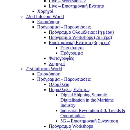
Live – Workshops 2
Live – Επιστημονική Ενότητα
Χορηγοί
22nd Infocom World
Επισκόπηση
Πρόγραμμα – Παρουσιάσεις
Πρόγραμμα Ολομέλειας (1η μέρα)
Πρόγραμμα Workshops (2η μέρα)
Επιστημονική Ενότητα (3η μέρα)
Επισκόπηση
Πρόγραμμα
Φωτογραφίες
Χορηγοί
21st Infocom World
Επισκόπηση
Πρόγραμμα – Παρουσιάσεις
Ολομέλεια
Παράλληλες Ενότητες
Digital Shipping Summit:
Digitalisation in the Maritime
Industry
Industrial Revolution 4.0: Trends &
Opportunities
5G – Επιστημονική Συνάντηση
Πρόγραμμα Workshops