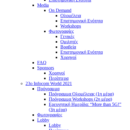
Media
On Demand
Ολομέλεια
Επιστημονική Ενότητα
Workshops
Φωτογραφίες
Γενικές
Ομιλητές
Βραβεία
Επιστημονική Ενότητα
Χορηγοί
FAQ
Sponsors
Χορηγοί
Περίπτερα
23o Infocom World 2021
Πρόγραμμα
Πρόγραμμα Ολομέλειας (1η μέρα)
Πρόγραμμα Workshops (2η μέρα)
Ερευνητική Ημερίδα: “More than 5G!”
(3η μέρα)
Φωτογραφίες
Lobby
Lobby