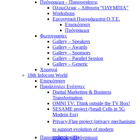
Πρόγραμμα – Παρουσιάσεις
Ολομέλειας – Αίθουσα “ΟΛΥΜΠΙΑ”
Workshops
Ερευνητικά Προγράμματα Ο.Τ.Ε.
Επισκόπηση
Πρόγραμμα
Φωτογραφίες
Gallery – Speakers
Gallery – Awards
Gallery – Sponsors
Gallery – Parallel Session
Gallery – Generic
Χορηγοί
18th Infocom World
Επισκόπηση
Παράλληλες Ενότητες
Digital Marketing & Business
Transformation
OMNI TV: Think outside the TV Box!
SESAME project (Small Cells in 5G
Modern Era)
Privacy-Flag project (privacy mechanisms
to support evolution of modern
technologies)
Παρουσιάσεις – Πρόγραμμα