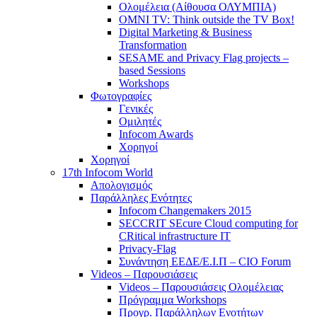
Ολομέλεια (Αίθουσα ΟΛΥΜΠΙΑ)
OMNI TV: Think outside the TV Box!
Digital Marketing & Business
Transformation
SESAME and Privacy Flag projects –
based Sessions
Workshops
Φωτογραφίες
Γενικές
Ομιλητές
Infocom Awards
Χορηγοί
Χορηγοί
17th Infocom World
Απολογισμός
Παράλληλες Ενότητες
Infocom Changemakers 2015
SECCRIT SEcure Cloud computing for
CRitical infrastructure IT
Privacy-Flag
Συνάντηση ΕΕΔΕ/Ε.Ι.Π – CIO Forum
Videos – Παρουσιάσεις
Videos – Παρουσιάσεις Ολομέλειας
Πρόγραμμα Workshops
Προγρ. Παράλληλων Ενοτήτων