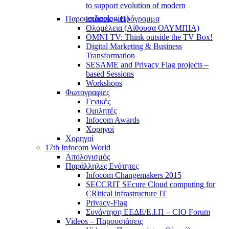
to support evolution of modern
technologies)
Παρουσιάσεις – Πρόγραμμα
Ολομέλεια (Αίθουσα ΟΛΥΜΠΙΑ)
OMNI TV: Think outside the TV Box!
Digital Marketing & Business
Transformation
SESAME and Privacy Flag projects –
based Sessions
Workshops
Φωτογραφίες
Γενικές
Ομιλητές
Infocom Awards
Χορηγοί
Χορηγοί
17th Infocom World
Απολογισμός
Παράλληλες Ενότητες
Infocom Changemakers 2015
SECCRIT SEcure Cloud computing for
CRitical infrastructure IT
Privacy-Flag
Συνάντηση ΕΕΔΕ/Ε.Ι.Π – CIO Forum
Videos – Παρουσιάσεις