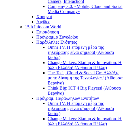
Camera, Interaction!
Company 3.0: «Mobile, Cloud and Social
Media Company»
Χορηγοί
Αιγίδες
15th Infocom World
Επισκόπηση
Πρόγραμμα Συνεδρίου
Παράλληλες Ενότητες
Omni TV. Η επόμενη μέρα της
τηλεόρασης είναι σήμερα! (Αίθουσα
Ιλισός)
Change Makers: Startup & Innovation. Η
άλλη Ελλάδα! (Αίθουσα Πέλλα)
The Tech, Cloud & Social Co: Αλλάξτε
με τη δύναμη της Τεχνολογίας! (Αίθουσα
Βεργίνα)
Think Big: ICT 4 Big Players! (Αίθουσα
Βεργίνα)
Πρόγραμ. Παράλληλων Ενοτήτων
Omni TV. Η επόμενη μέρα της
τηλεόρασης είναι σήμερα! (Αίθουσα
Ιλισός)
Change Makers: Startup & Innovation. Η
άλλη Ελλάδα! (Αίθουσα Πέλλα)