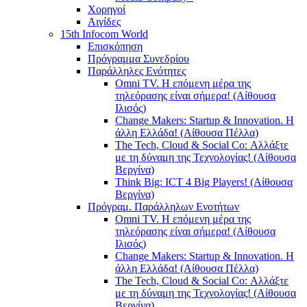
Χορηγοί
Αιγίδες
15th Infocom World
Επισκόπηση
Πρόγραμμα Συνεδρίου
Παράλληλες Ενότητες
Omni TV. Η επόμενη μέρα της
τηλεόρασης είναι σήμερα! (Αίθουσα
Ιλισός)
Change Makers: Startup & Innovation. Η
άλλη Ελλάδα! (Αίθουσα Πέλλα)
The Tech, Cloud & Social Co: Αλλάξτε
με τη δύναμη της Τεχνολογίας! (Αίθουσα
Βεργίνα)
Think Big: ICT 4 Big Players! (Αίθουσα
Βεργίνα)
Πρόγραμ. Παράλληλων Ενοτήτων
Omni TV. Η επόμενη μέρα της
τηλεόρασης είναι σήμερα! (Αίθουσα
Ιλισός)
Change Makers: Startup & Innovation. Η
άλλη Ελλάδα! (Αίθουσα Πέλλα)
The Tech, Cloud & Social Co: Αλλάξτε
με τη δύναμη της Τεχνολογίας! (Αίθουσα
Βεργίνα)