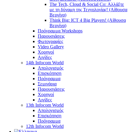
The Tech, Cloud & Social Co: Αλλάξτε
με τη δύναμη της Τεχνολογίας! (Αίθουσα
Βεργίνα)
Think Big: ICT 4 Big Players! (Αίθουσα
Βεργίνα)
Πρόγραμμα Workshops
Παρουσιάσεις
Φωτογραφίες
Video Gallery
Χορηγοί
Αιγίδες
14th Infocom World
Απολογισμός
Επισκόπηση
Πρόγραμμα
Σεμινάρια
Παρουσιάσεις
Χορηγοί
Αιγίδες
13th Infocom World
Απολογισμός
Επισκόπηση
Πρόγραμμα
12th Infocom World