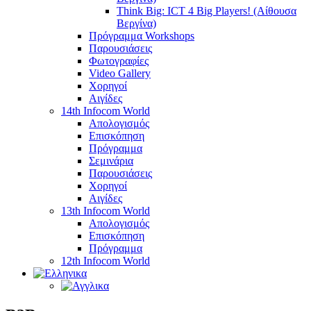
Think Big: ICT 4 Big Players! (Αίθουσα
Βεργίνα)
Πρόγραμμα Workshops
Παρουσιάσεις
Φωτογραφίες
Video Gallery
Χορηγοί
Αιγίδες
14th Infocom World
Απολογισμός
Επισκόπηση
Πρόγραμμα
Σεμινάρια
Παρουσιάσεις
Χορηγοί
Αιγίδες
13th Infocom World
Απολογισμός
Επισκόπηση
Πρόγραμμα
12th Infocom World