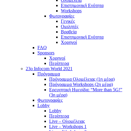
Ολομέλεια
Επιστημονική Ενότητα
Workshops
Φωτογραφίες
Γενικές
Ομιλητές
Βραβεία
Επιστημονική Ενότητα
Χορηγοί
FAQ
Sponsors
Χορηγοί
Περίπτερα
23o Infocom World 2021
Πρόγραμμα
Πρόγραμμα Ολομέλειας (1η μέρα)
Πρόγραμμα Workshops (2η μέρα)
Ερευνητική Ημερίδα: “More than 5G!”
(3η μέρα)
Φωτογραφίες
Lobby
Lobby
Περίπτερα
Live – Ολομέλειας
Live – Workshops 1