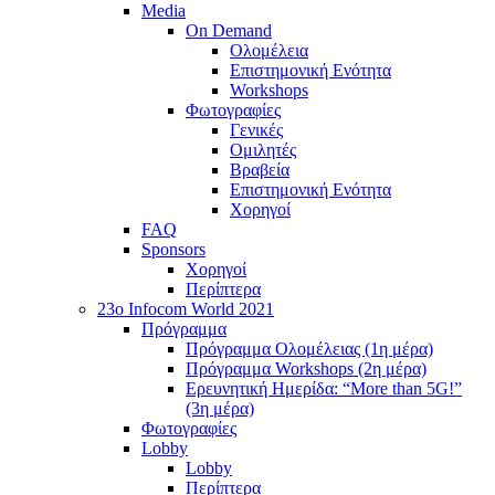
Media
On Demand
Ολομέλεια
Επιστημονική Ενότητα
Workshops
Φωτογραφίες
Γενικές
Ομιλητές
Βραβεία
Επιστημονική Ενότητα
Χορηγοί
FAQ
Sponsors
Χορηγοί
Περίπτερα
23o Infocom World 2021
Πρόγραμμα
Πρόγραμμα Ολομέλειας (1η μέρα)
Πρόγραμμα Workshops (2η μέρα)
Ερευνητική Ημερίδα: “More than 5G!”
(3η μέρα)
Φωτογραφίες
Lobby
Lobby
Περίπτερα