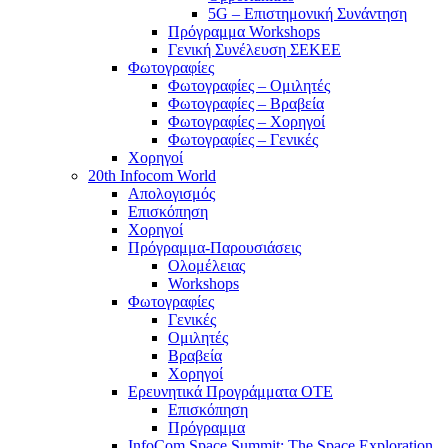
5G – Επιστημονική Συνάντηση
Πρόγραμμα Workshops
Γενική Συνέλευση ΣΕΚΕΕ
Φωτογραφίες
Φωτογραφίες – Ομιλητές
Φωτογραφίες – Βραβεία
Φωτογραφίες – Χορηγοί
Φωτογραφίες – Γενικές
Χορηγοί
20th Infocom World
Απολογισμός
Επισκόπηση
Χορηγοί
Πρόγραμμα-Παρουσιάσεις
Ολομέλειας
Workshops
Φωτογραφίες
Γενικές
Ομιλητές
Βραβεία
Χορηγοί
Ερευνητικά Προγράμματα ΟΤΕ
Επισκόπηση
Πρόγραμμα
InfoCom Space Summit: The Space Exploration