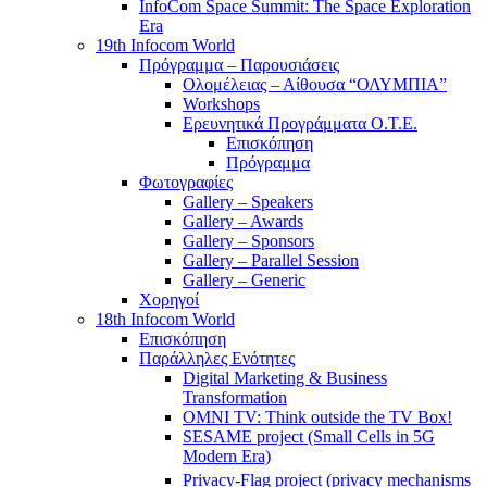
InfoCom Space Summit: The Space Exploration
Era
19th Infocom World
Πρόγραμμα – Παρουσιάσεις
Ολομέλειας – Αίθουσα “ΟΛΥΜΠΙΑ”
Workshops
Ερευνητικά Προγράμματα Ο.Τ.Ε.
Επισκόπηση
Πρόγραμμα
Φωτογραφίες
Gallery – Speakers
Gallery – Awards
Gallery – Sponsors
Gallery – Parallel Session
Gallery – Generic
Χορηγοί
18th Infocom World
Επισκόπηση
Παράλληλες Ενότητες
Digital Marketing & Business
Transformation
OMNI TV: Think outside the TV Box!
SESAME project (Small Cells in 5G
Modern Era)
Privacy-Flag project (privacy mechanisms