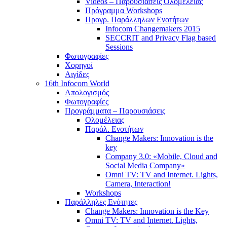
Videos – Παρουσιάσεις Ολομέλειας
Πρόγραμμα Workshops
Προγρ. Παράλληλων Ενοτήτων
Infocom Changemakers 2015
SECCRIT and Privacy Flag based
Sessions
Φωτογραφίες
Χορηγοί
Αιγίδες
16th Infocom World
Απολογισμός
Φωτογραφίες
Προγράμματα – Παρουσιάσεις
Ολομέλειας
Παράλ. Ενοτήτων
Change Makers: Innovation is the
key
Company 3.0: «Mobile, Cloud and
Social Media Company»
Omni TV: TV and Internet. Lights,
Camera, Interaction!
Workshops
Παράλληλες Ενότητες
Change Makers: Innovation is the Key
Omni TV: TV and Internet. Lights,