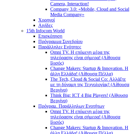
Camera, Interaction!
Company 3.0: «Mobile, Cloud and Social
Media Company»
Χορηγοί
Αιγίδες
15th Infocom World
Επισκόπηση
Πρόγραμμα Συνεδρίου
Παράλληλες Ενότητες
Omni TV. Η επόμενη μέρα της
τηλεόρασης είναι σήμερα! (Αίθουσα
Ιλισός)
Change Makers: Startup & Innovation. Η
άλλη Ελλάδα! (Αίθουσα Πέλλα)
The Tech, Cloud & Social Co: Αλλάξτε
με τη δύναμη της Τεχνολογίας! (Αίθουσα
Βεργίνα)
Think Big: ICT 4 Big Players! (Αίθουσα
Βεργίνα)
Πρόγραμ. Παράλληλων Ενοτήτων
Omni TV. Η επόμενη μέρα της
τηλεόρασης είναι σήμερα! (Αίθουσα
Ιλισός)
Change Makers: Startup & Innovation. Η
άλλη Ελλάδα! (Αίθουσα Πέλλα)