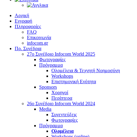
Αρχική
Εγγραφή
Πληροφορίες
FAQ
Επικοινωνία
infocom.gr
Πρ. Συνέδρια
27o Συνέδριο Infocom World 2025
Φωτογραφίες
Πρόγραμμα
Ολομέλεια & Τεχνητή Νοημοσύνη
Workshops
Επιστημονική Ενότητα
Sponsors
Χορηγοί
Περίπτερα
26o Συνέδριο Infocom World 2024
Media
Συνεντεύξεις
Φωτογραφίες
Πρόγραμμα
Ολομέλεια
Workshops (online)