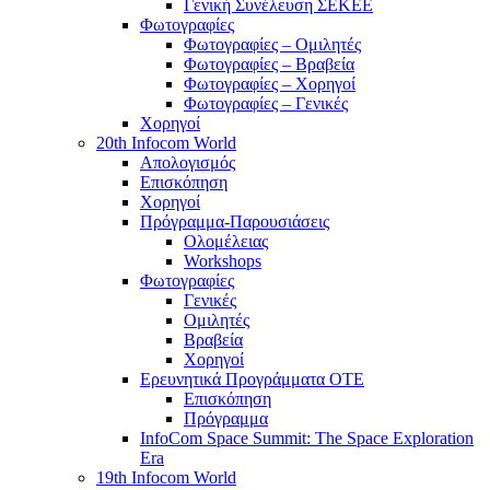
Γενική Συνέλευση ΣΕΚΕΕ
Φωτογραφίες
Φωτογραφίες – Ομιλητές
Φωτογραφίες – Βραβεία
Φωτογραφίες – Χορηγοί
Φωτογραφίες – Γενικές
Χορηγοί
20th Infocom World
Απολογισμός
Επισκόπηση
Χορηγοί
Πρόγραμμα-Παρουσιάσεις
Ολομέλειας
Workshops
Φωτογραφίες
Γενικές
Ομιλητές
Βραβεία
Χορηγοί
Ερευνητικά Προγράμματα ΟΤΕ
Επισκόπηση
Πρόγραμμα
InfoCom Space Summit: The Space Exploration
Era
19th Infocom World