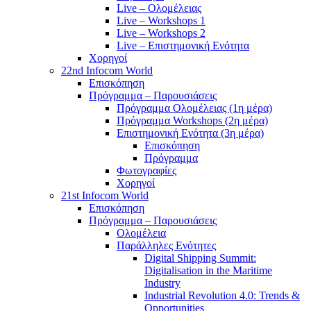
Live – Ολομέλειας
Live – Workshops 1
Live – Workshops 2
Live – Επιστημονική Ενότητα
Χορηγοί
22nd Infocom World
Επισκόπηση
Πρόγραμμα – Παρουσιάσεις
Πρόγραμμα Ολομέλειας (1η μέρα)
Πρόγραμμα Workshops (2η μέρα)
Επιστημονική Ενότητα (3η μέρα)
Επισκόπηση
Πρόγραμμα
Φωτογραφίες
Χορηγοί
21st Infocom World
Επισκόπηση
Πρόγραμμα – Παρουσιάσεις
Ολομέλεια
Παράλληλες Ενότητες
Digital Shipping Summit:
Digitalisation in the Maritime
Industry
Industrial Revolution 4.0: Trends &
Opportunities