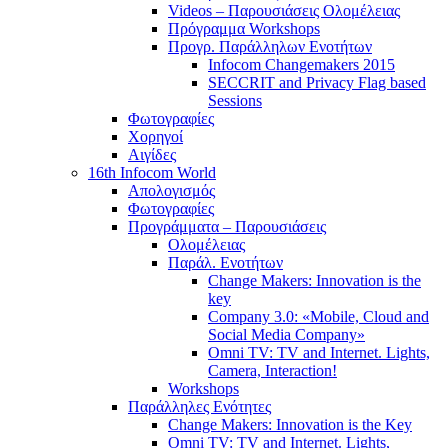
Videos – Παρουσιάσεις Ολομέλειας
Πρόγραμμα Workshops
Προγρ. Παράλληλων Ενοτήτων
Infocom Changemakers 2015
SECCRIT and Privacy Flag based
Sessions
Φωτογραφίες
Χορηγοί
Αιγίδες
16th Infocom World
Απολογισμός
Φωτογραφίες
Προγράμματα – Παρουσιάσεις
Ολομέλειας
Παράλ. Ενοτήτων
Change Makers: Innovation is the
key
Company 3.0: «Mobile, Cloud and
Social Media Company»
Omni TV: TV and Internet. Lights,
Camera, Interaction!
Workshops
Παράλληλες Ενότητες
Change Makers: Innovation is the Key
Omni TV: TV and Internet. Lights,