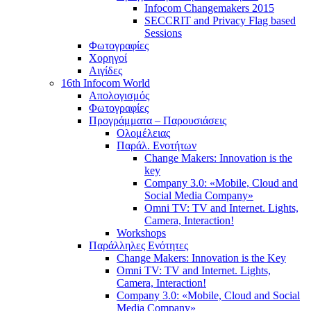
Infocom Changemakers 2015
SECCRIT and Privacy Flag based
Sessions
Φωτογραφίες
Χορηγοί
Αιγίδες
16th Infocom World
Απολογισμός
Φωτογραφίες
Προγράμματα – Παρουσιάσεις
Ολομέλειας
Παράλ. Ενοτήτων
Change Makers: Innovation is the
key
Company 3.0: «Mobile, Cloud and
Social Media Company»
Omni TV: TV and Internet. Lights,
Camera, Interaction!
Workshops
Παράλληλες Ενότητες
Change Makers: Innovation is the Key
Omni TV: TV and Internet. Lights,
Camera, Interaction!
Company 3.0: «Mobile, Cloud and Social
Media Company»