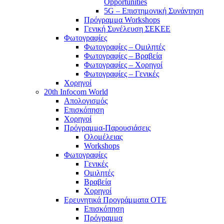
Opportunities
5G – Επιστημονική Συνάντηση
Πρόγραμμα Workshops
Γενική Συνέλευση ΣΕΚΕΕ
Φωτογραφίες
Φωτογραφίες – Ομιλητές
Φωτογραφίες – Βραβεία
Φωτογραφίες – Χορηγοί
Φωτογραφίες – Γενικές
Χορηγοί
20th Infocom World
Απολογισμός
Επισκόπηση
Χορηγοί
Πρόγραμμα-Παρουσιάσεις
Ολομέλειας
Workshops
Φωτογραφίες
Γενικές
Ομιλητές
Βραβεία
Χορηγοί
Ερευνητικά Προγράμματα ΟΤΕ
Επισκόπηση
Πρόγραμμα