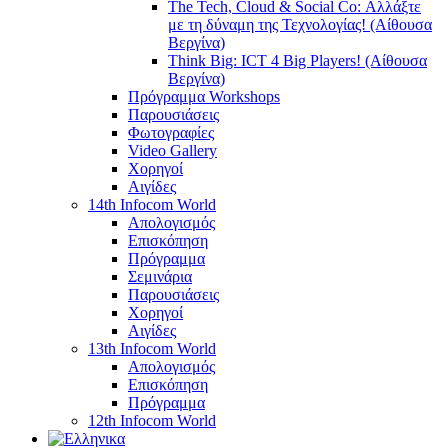
The Tech, Cloud & Social Co: Αλλάξτε
με τη δύναμη της Τεχνολογίας! (Αίθουσα
Βεργίνα)
Think Big: ICT 4 Big Players! (Αίθουσα
Βεργίνα)
Πρόγραμμα Workshops
Παρουσιάσεις
Φωτογραφίες
Video Gallery
Χορηγοί
Αιγίδες
14th Infocom World
Απολογισμός
Επισκόπηση
Πρόγραμμα
Σεμινάρια
Παρουσιάσεις
Χορηγοί
Αιγίδες
13th Infocom World
Απολογισμός
Επισκόπηση
Πρόγραμμα
12th Infocom World