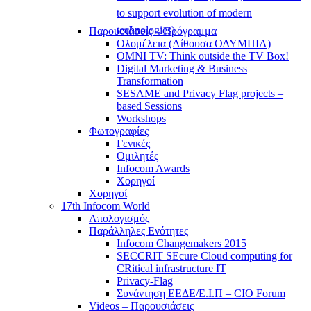
to support evolution of modern
technologies)
Παρουσιάσεις – Πρόγραμμα
Ολομέλεια (Αίθουσα ΟΛΥΜΠΙΑ)
OMNI TV: Think outside the TV Box!
Digital Marketing & Business
Transformation
SESAME and Privacy Flag projects –
based Sessions
Workshops
Φωτογραφίες
Γενικές
Ομιλητές
Infocom Awards
Χορηγοί
Χορηγοί
17th Infocom World
Απολογισμός
Παράλληλες Ενότητες
Infocom Changemakers 2015
SECCRIT SEcure Cloud computing for
CRitical infrastructure IT
Privacy-Flag
Συνάντηση ΕΕΔΕ/Ε.Ι.Π – CIO Forum
Videos – Παρουσιάσεις