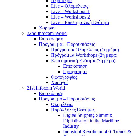
Περίπτερα
Live – Ολομέλειας
Live – Workshops 1
Live – Workshops 2
Live – Επιστημονική Ενότητα
Χορηγοί
22nd Infocom World
Επισκόπηση
Πρόγραμμα – Παρουσιάσεις
Πρόγραμμα Ολομέλειας (1η μέρα)
Πρόγραμμα Workshops (2η μέρα)
Επιστημονική Ενότητα (3η μέρα)
Επισκόπηση
Πρόγραμμα
Φωτογραφίες
Χορηγοί
21st Infocom World
Επισκόπηση
Πρόγραμμα – Παρουσιάσεις
Ολομέλεια
Παράλληλες Ενότητες
Digital Shipping Summit:
Digitalisation in the Maritime
Industry
Industrial Revolution 4.0: Trends &