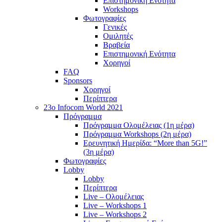
Επιστημονική Ενότητα
Workshops
Φωτογραφίες
Γενικές
Ομιλητές
Βραβεία
Επιστημονική Ενότητα
Χορηγοί
FAQ
Sponsors
Χορηγοί
Περίπτερα
23o Infocom World 2021
Πρόγραμμα
Πρόγραμμα Ολομέλειας (1η μέρα)
Πρόγραμμα Workshops (2η μέρα)
Ερευνητική Ημερίδα: “More than 5G!”
(3η μέρα)
Φωτογραφίες
Lobby
Lobby
Περίπτερα
Live – Ολομέλειας
Live – Workshops 1
Live – Workshops 2