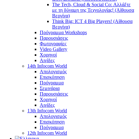
The Tech, Cloud & Social Co: Αλλάξτε
με τη δύναμη της Τεχνολογίας! (Αίθουσα
Βεργίνα)
Think Big: ICT 4 Big Players! (Αίθουσα
Βεργίνα)
Πρόγραμμα Workshops
Παρουσιάσεις
Φωτογραφίες
Video Gallery
Χορηγοί
Αιγίδες
14th Infocom World
Απολογισμός
Επισκόπηση
Πρόγραμμα
Σεμινάρια
Παρουσιάσεις
Χορηγοί
Αιγίδες
13th Infocom World
Απολογισμός
Επισκόπηση
Πρόγραμμα
12th Infocom World