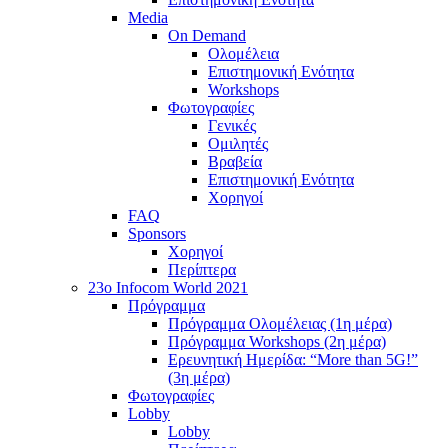
Media
On Demand
Ολομέλεια
Επιστημονική Ενότητα
Workshops
Φωτογραφίες
Γενικές
Ομιλητές
Βραβεία
Επιστημονική Ενότητα
Χορηγοί
FAQ
Sponsors
Χορηγοί
Περίπτερα
23o Infocom World 2021
Πρόγραμμα
Πρόγραμμα Ολομέλειας (1η μέρα)
Πρόγραμμα Workshops (2η μέρα)
Ερευνητική Ημερίδα: “More than 5G!”
(3η μέρα)
Φωτογραφίες
Lobby
Lobby