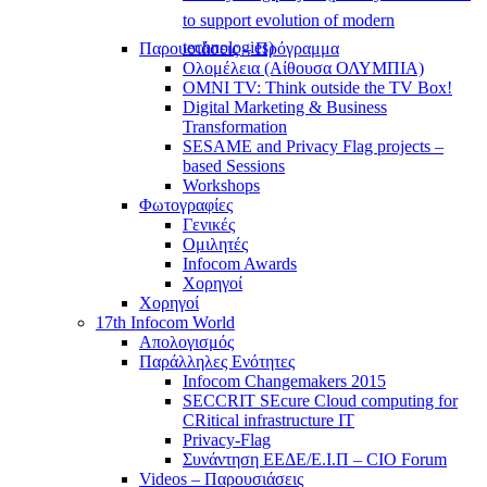
to support evolution of modern
technologies)
Παρουσιάσεις – Πρόγραμμα
Ολομέλεια (Αίθουσα ΟΛΥΜΠΙΑ)
OMNI TV: Think outside the TV Box!
Digital Marketing & Business
Transformation
SESAME and Privacy Flag projects –
based Sessions
Workshops
Φωτογραφίες
Γενικές
Ομιλητές
Infocom Awards
Χορηγοί
Χορηγοί
17th Infocom World
Απολογισμός
Παράλληλες Ενότητες
Infocom Changemakers 2015
SECCRIT SEcure Cloud computing for
CRitical infrastructure IT
Privacy-Flag
Συνάντηση ΕΕΔΕ/Ε.Ι.Π – CIO Forum
Videos – Παρουσιάσεις