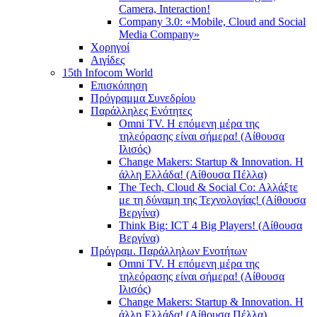
Camera, Interaction!
Company 3.0: «Mobile, Cloud and Social
Media Company»
Χορηγοί
Αιγίδες
15th Infocom World
Επισκόπηση
Πρόγραμμα Συνεδρίου
Παράλληλες Ενότητες
Omni TV. Η επόμενη μέρα της
τηλεόρασης είναι σήμερα! (Αίθουσα
Ιλισός)
Change Makers: Startup & Innovation. Η
άλλη Ελλάδα! (Αίθουσα Πέλλα)
The Tech, Cloud & Social Co: Αλλάξτε
με τη δύναμη της Τεχνολογίας! (Αίθουσα
Βεργίνα)
Think Big: ICT 4 Big Players! (Αίθουσα
Βεργίνα)
Πρόγραμ. Παράλληλων Ενοτήτων
Omni TV. Η επόμενη μέρα της
τηλεόρασης είναι σήμερα! (Αίθουσα
Ιλισός)
Change Makers: Startup & Innovation. Η
άλλη Ελλάδα! (Αίθουσα Πέλλα)