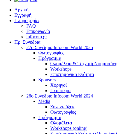
Αρχική
Εγγραφή
Πληροφορίες
FAQ
Επικοινωνία
infocom.gr
Πρ. Συνέδρια
27o Συνέδριο Infocom World 2025
Φωτογραφίες
Πρόγραμμα
Ολομέλεια & Τεχνητή Νοημοσύνη
Workshops
Επιστημονική Ενότητα
Sponsors
Χορηγοί
Περίπτερα
26o Συνέδριο Infocom World 2024
Media
Συνεντεύξεις
Φωτογραφίες
Πρόγραμμα
Ολομέλεια
Workshops (online)
Επιστημονική Ενότητα (Overview)