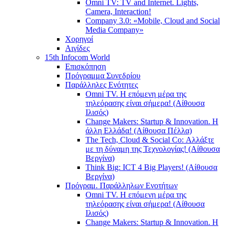
Omni TV: TV and Internet. Lights,
Camera, Interaction!
Company 3.0: «Mobile, Cloud and Social
Media Company»
Χορηγοί
Αιγίδες
15th Infocom World
Επισκόπηση
Πρόγραμμα Συνεδρίου
Παράλληλες Ενότητες
Omni TV. Η επόμενη μέρα της
τηλεόρασης είναι σήμερα! (Αίθουσα
Ιλισός)
Change Makers: Startup & Innovation. Η
άλλη Ελλάδα! (Αίθουσα Πέλλα)
The Tech, Cloud & Social Co: Αλλάξτε
με τη δύναμη της Τεχνολογίας! (Αίθουσα
Βεργίνα)
Think Big: ICT 4 Big Players! (Αίθουσα
Βεργίνα)
Πρόγραμ. Παράλληλων Ενοτήτων
Omni TV. Η επόμενη μέρα της
τηλεόρασης είναι σήμερα! (Αίθουσα
Ιλισός)
Change Makers: Startup & Innovation. Η