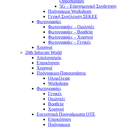
Opportunities
5G – Επιστημονική Συνάντηση
Πρόγραμμα Workshops
Γενική Συνέλευση ΣΕΚΕΕ
Φωτογραφίες
Φωτογραφίες – Ομιλητές
Φωτογραφίες – Βραβεία
Φωτογραφίες – Χορηγοί
Φωτογραφίες – Γενικές
Χορηγοί
20th Infocom World
Απολογισμός
Επισκόπηση
Χορηγοί
Πρόγραμμα-Παρουσιάσεις
Ολομέλειας
Workshops
Φωτογραφίες
Γενικές
Ομιλητές
Βραβεία
Χορηγοί
Ερευνητικά Προγράμματα ΟΤΕ
Επισκόπηση
Πρόγραμμα