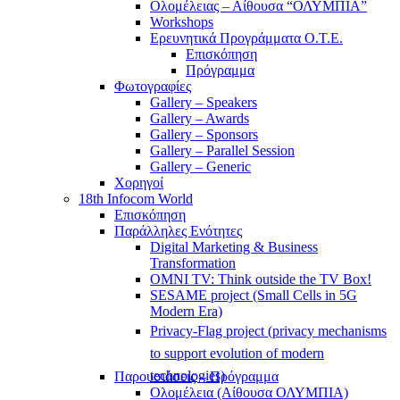
Ολομέλειας – Αίθουσα “ΟΛΥΜΠΙΑ”
Workshops
Ερευνητικά Προγράμματα Ο.Τ.Ε.
Επισκόπηση
Πρόγραμμα
Φωτογραφίες
Gallery – Speakers
Gallery – Awards
Gallery – Sponsors
Gallery – Parallel Session
Gallery – Generic
Χορηγοί
18th Infocom World
Επισκόπηση
Παράλληλες Ενότητες
Digital Marketing & Business
Transformation
OMNI TV: Think outside the TV Box!
SESAME project (Small Cells in 5G
Modern Era)
Privacy-Flag project (privacy mechanisms
to support evolution of modern
technologies)
Παρουσιάσεις – Πρόγραμμα
Ολομέλεια (Αίθουσα ΟΛΥΜΠΙΑ)