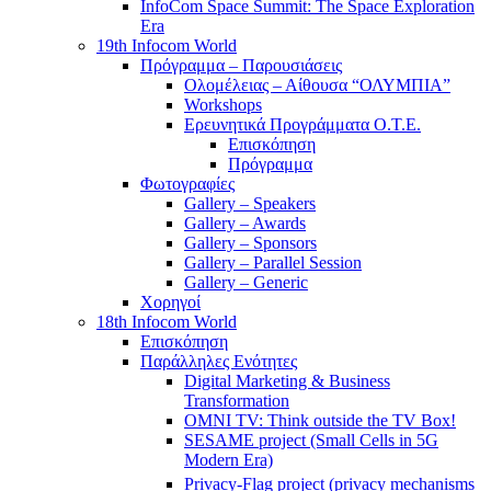
InfoCom Space Summit: The Space Exploration
Era
19th Infocom World
Πρόγραμμα – Παρουσιάσεις
Ολομέλειας – Αίθουσα “ΟΛΥΜΠΙΑ”
Workshops
Ερευνητικά Προγράμματα Ο.Τ.Ε.
Επισκόπηση
Πρόγραμμα
Φωτογραφίες
Gallery – Speakers
Gallery – Awards
Gallery – Sponsors
Gallery – Parallel Session
Gallery – Generic
Χορηγοί
18th Infocom World
Επισκόπηση
Παράλληλες Ενότητες
Digital Marketing & Business
Transformation
OMNI TV: Think outside the TV Box!
SESAME project (Small Cells in 5G
Modern Era)
Privacy-Flag project (privacy mechanisms