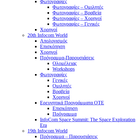
Φωτογραφίες
Φωτογραφίες – Ομιλητές
Φωτογραφίες – Βραβεία
Φωτογραφίες – Χορηγοί
Φωτογραφίες – Γενικές
Χορηγοί
20th Infocom World
Απολογισμός
Επισκόπηση
Χορηγοί
Πρόγραμμα-Παρουσιάσεις
Ολομέλειας
Workshops
Φωτογραφίες
Γενικές
Ομιλητές
Βραβεία
Χορηγοί
Ερευνητικά Προγράμματα ΟΤΕ
Επισκόπηση
Πρόγραμμα
InfoCom Space Summit: The Space Exploration
Era
19th Infocom World
Πρόγραμμα – Παρουσιάσεις