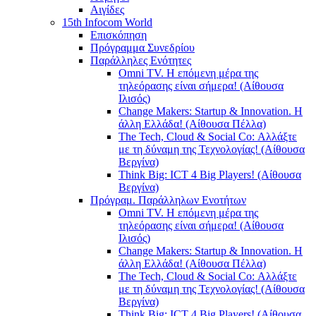
Αιγίδες
15th Infocom World
Επισκόπηση
Πρόγραμμα Συνεδρίου
Παράλληλες Ενότητες
Omni TV. Η επόμενη μέρα της
τηλεόρασης είναι σήμερα! (Αίθουσα
Ιλισός)
Change Makers: Startup & Innovation. Η
άλλη Ελλάδα! (Αίθουσα Πέλλα)
The Tech, Cloud & Social Co: Αλλάξτε
με τη δύναμη της Τεχνολογίας! (Αίθουσα
Βεργίνα)
Think Big: ICT 4 Big Players! (Αίθουσα
Βεργίνα)
Πρόγραμ. Παράλληλων Ενοτήτων
Omni TV. Η επόμενη μέρα της
τηλεόρασης είναι σήμερα! (Αίθουσα
Ιλισός)
Change Makers: Startup & Innovation. Η
άλλη Ελλάδα! (Αίθουσα Πέλλα)
The Tech, Cloud & Social Co: Αλλάξτε
με τη δύναμη της Τεχνολογίας! (Αίθουσα
Βεργίνα)
Think Big: ICT 4 Big Players! (Αίθουσα