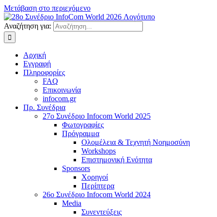
Μετάβαση στο περιεχόμενο
Αναζήτηση για:
Αρχική
Εγγραφή
Πληροφορίες
FAQ
Επικοινωνία
infocom.gr
Πρ. Συνέδρια
27o Συνέδριο Infocom World 2025
Φωτογραφίες
Πρόγραμμα
Ολομέλεια & Τεχνητή Νοημοσύνη
Workshops
Επιστημονική Ενότητα
Sponsors
Χορηγοί
Περίπτερα
26o Συνέδριο Infocom World 2024
Media
Συνεντεύξεις