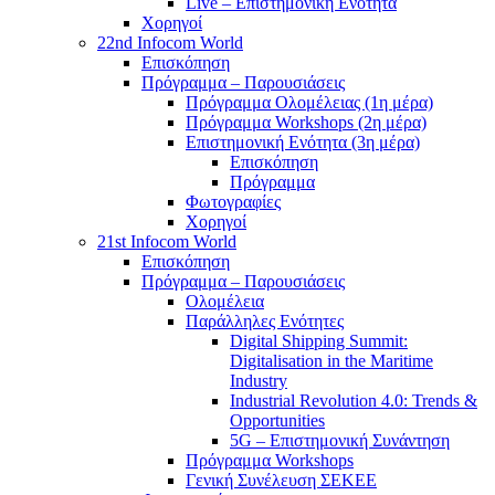
Live – Επιστημονική Ενότητα
Χορηγοί
22nd Infocom World
Επισκόπηση
Πρόγραμμα – Παρουσιάσεις
Πρόγραμμα Ολομέλειας (1η μέρα)
Πρόγραμμα Workshops (2η μέρα)
Επιστημονική Ενότητα (3η μέρα)
Επισκόπηση
Πρόγραμμα
Φωτογραφίες
Χορηγοί
21st Infocom World
Επισκόπηση
Πρόγραμμα – Παρουσιάσεις
Ολομέλεια
Παράλληλες Ενότητες
Digital Shipping Summit:
Digitalisation in the Maritime
Industry
Industrial Revolution 4.0: Trends &
Opportunities
5G – Επιστημονική Συνάντηση
Πρόγραμμα Workshops
Γενική Συνέλευση ΣΕΚΕΕ