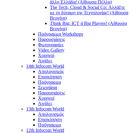
άλλη Ελλάδα! (Αίθουσα Πέλλα)
The Tech, Cloud & Social Co: Αλλάξτε
με τη δύναμη της Τεχνολογίας! (Αίθουσα
Βεργίνα)
Think Big: ICT 4 Big Players! (Αίθουσα
Βεργίνα)
Πρόγραμμα Workshops
Παρουσιάσεις
Φωτογραφίες
Video Gallery
Χορηγοί
Αιγίδες
14th Infocom World
Απολογισμός
Επισκόπηση
Πρόγραμμα
Σεμινάρια
Παρουσιάσεις
Χορηγοί
Αιγίδες
13th Infocom World
Απολογισμός
Επισκόπηση
Πρόγραμμα
12th Infocom World