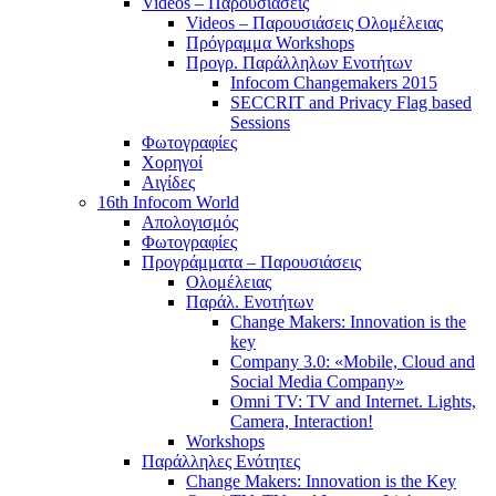
Videos – Παρουσιάσεις
Videos – Παρουσιάσεις Ολομέλειας
Πρόγραμμα Workshops
Προγρ. Παράλληλων Ενοτήτων
Infocom Changemakers 2015
SECCRIT and Privacy Flag based
Sessions
Φωτογραφίες
Χορηγοί
Αιγίδες
16th Infocom World
Απολογισμός
Φωτογραφίες
Προγράμματα – Παρουσιάσεις
Ολομέλειας
Παράλ. Ενοτήτων
Change Makers: Innovation is the
key
Company 3.0: «Mobile, Cloud and
Social Media Company»
Omni TV: TV and Internet. Lights,
Camera, Interaction!
Workshops
Παράλληλες Ενότητες
Change Makers: Innovation is the Key