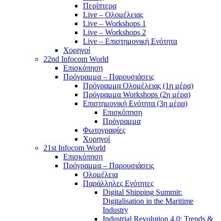
Περίπτερα
Live – Ολομέλειας
Live – Workshops 1
Live – Workshops 2
Live – Επιστημονική Ενότητα
Χορηγοί
22nd Infocom World
Επισκόπηση
Πρόγραμμα – Παρουσιάσεις
Πρόγραμμα Ολομέλειας (1η μέρα)
Πρόγραμμα Workshops (2η μέρα)
Επιστημονική Ενότητα (3η μέρα)
Επισκόπηση
Πρόγραμμα
Φωτογραφίες
Χορηγοί
21st Infocom World
Επισκόπηση
Πρόγραμμα – Παρουσιάσεις
Ολομέλεια
Παράλληλες Ενότητες
Digital Shipping Summit:
Digitalisation in the Maritime
Industry
Industrial Revolution 4.0: Trends &