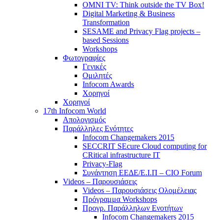
OMNI TV: Think outside the TV Box!
Digital Marketing & Business
Transformation
SESAME and Privacy Flag projects –
based Sessions
Workshops
Φωτογραφίες
Γενικές
Ομιλητές
Infocom Awards
Χορηγοί
Χορηγοί
17th Infocom World
Απολογισμός
Παράλληλες Ενότητες
Infocom Changemakers 2015
SECCRIT SEcure Cloud computing for
CRitical infrastructure IT
Privacy-Flag
Συνάντηση ΕΕΔΕ/Ε.Ι.Π – CIO Forum
Videos – Παρουσιάσεις
Videos – Παρουσιάσεις Ολομέλειας
Πρόγραμμα Workshops
Προγρ. Παράλληλων Ενοτήτων
Infocom Changemakers 2015