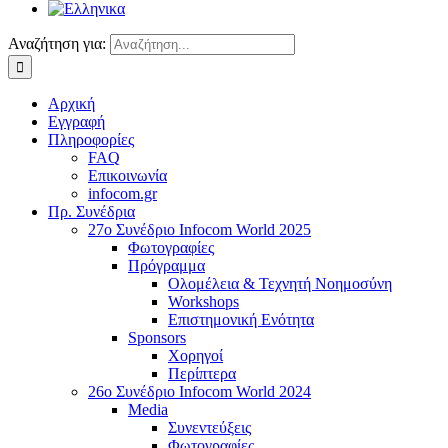
Αναζήτηση για:
Αρχική
Εγγραφή
Πληροφορίες
FAQ
Επικοινωνία
infocom.gr
Πρ. Συνέδρια
27o Συνέδριο Infocom World 2025
Φωτογραφίες
Πρόγραμμα
Ολομέλεια & Τεχνητή Νοημοσύνη
Workshops
Επιστημονική Ενότητα
Sponsors
Χορηγοί
Περίπτερα
26o Συνέδριο Infocom World 2024
Media
Συνεντεύξεις
Φωτογραφίες