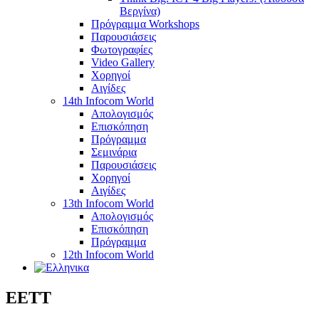
Βεργίνα)
Πρόγραμμα Workshops
Παρουσιάσεις
Φωτογραφίες
Video Gallery
Χορηγοί
Αιγίδες
14th Infocom World
Απολογισμός
Επισκόπηση
Πρόγραμμα
Σεμινάρια
Παρουσιάσεις
Χορηγοί
Αιγίδες
13th Infocom World
Απολογισμός
Επισκόπηση
Πρόγραμμα
12th Infocom World
ΕΕΤΤ