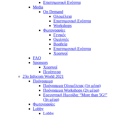
Επιστημονική Ενότητα
Media
On Demand
Ολομέλεια
Επιστημονική Ενότητα
Workshops
Φωτογραφίες
Γενικές
Ομιλητές
Βραβεία
Επιστημονική Ενότητα
Χορηγοί
FAQ
Sponsors
Χορηγοί
Περίπτερα
23o Infocom World 2021
Πρόγραμμα
Πρόγραμμα Ολομέλειας (1η μέρα)
Πρόγραμμα Workshops (2η μέρα)
Ερευνητική Ημερίδα: “More than 5G!”
(3η μέρα)
Φωτογραφίες
Lobby
Lobby