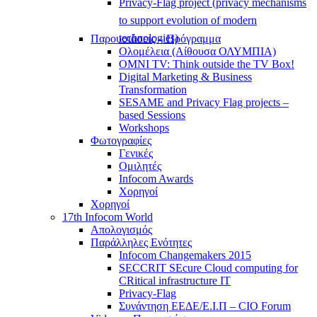
Privacy-Flag project (privacy mechanisms
to support evolution of modern
technologies)
Παρουσιάσεις – Πρόγραμμα
Ολομέλεια (Αίθουσα ΟΛΥΜΠΙΑ)
OMNI TV: Think outside the TV Box!
Digital Marketing & Business
Transformation
SESAME and Privacy Flag projects –
based Sessions
Workshops
Φωτογραφίες
Γενικές
Ομιλητές
Infocom Awards
Χορηγοί
Χορηγοί
17th Infocom World
Απολογισμός
Παράλληλες Ενότητες
Infocom Changemakers 2015
SECCRIT SEcure Cloud computing for
CRitical infrastructure IT
Privacy-Flag
Συνάντηση ΕΕΔΕ/Ε.Ι.Π – CIO Forum