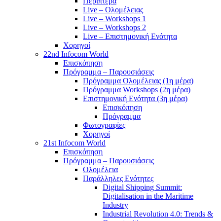
Περίπτερα
Live – Ολομέλειας
Live – Workshops 1
Live – Workshops 2
Live – Επιστημονική Ενότητα
Χορηγοί
22nd Infocom World
Επισκόπηση
Πρόγραμμα – Παρουσιάσεις
Πρόγραμμα Ολομέλειας (1η μέρα)
Πρόγραμμα Workshops (2η μέρα)
Επιστημονική Ενότητα (3η μέρα)
Επισκόπηση
Πρόγραμμα
Φωτογραφίες
Χορηγοί
21st Infocom World
Επισκόπηση
Πρόγραμμα – Παρουσιάσεις
Ολομέλεια
Παράλληλες Ενότητες
Digital Shipping Summit:
Digitalisation in the Maritime
Industry
Industrial Revolution 4.0: Trends &