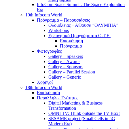
InfoCom Space Summit: The Space Exploration
Era
19th Infocom World
Πρόγραμμα – Παρουσιάσεις
Ολομέλειας – Αίθουσα “ΟΛΥΜΠΙΑ”
Workshops
Ερευνητικά Προγράμματα Ο.Τ.Ε.
Επισκόπηση
Πρόγραμμα
Φωτογραφίες
Gallery – Speakers
Gallery – Awards
Gallery – Sponsors
Gallery – Parallel Session
Gallery – Generic
Χορηγοί
18th Infocom World
Επισκόπηση
Παράλληλες Ενότητες
Digital Marketing & Business
Transformation
OMNI TV: Think outside the TV Box!
SESAME project (Small Cells in 5G
Modern Era)