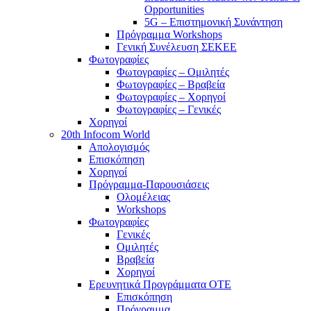
Opportunities
5G – Επιστημονική Συνάντηση
Πρόγραμμα Workshops
Γενική Συνέλευση ΣΕΚΕΕ
Φωτογραφίες
Φωτογραφίες – Ομιλητές
Φωτογραφίες – Βραβεία
Φωτογραφίες – Χορηγοί
Φωτογραφίες – Γενικές
Χορηγοί
20th Infocom World
Απολογισμός
Επισκόπηση
Χορηγοί
Πρόγραμμα-Παρουσιάσεις
Ολομέλειας
Workshops
Φωτογραφίες
Γενικές
Ομιλητές
Βραβεία
Χορηγοί
Ερευνητικά Προγράμματα ΟΤΕ
Επισκόπηση
Πρόγραμμα