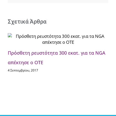
Δράσης
για
το
5G»
Σχετικά Άρθρα
για
την
Ελλάδα
Πρόσθετη ρευστότητα 300 εκατ. για τα NGA
Πο
απέκτησε ο ΟΤΕ
φ
4 Σεπτεμβρίου, 2017
4 Σ