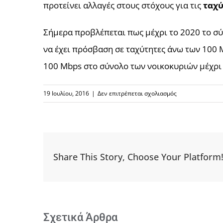
προτείνει αλλαγές στους στόχους για τις
ταχύ
Σήμερα προβλέπεται πως μέχρι το 2020 το σύ
να έχει πρόσβαση σε ταχύτητες άνω των 100 M
100 Mbps στο σύνολο των νοικοκυριών μέχρι
στο
19 Ιουλίου, 2016
|
Δεν επιτρέπεται σχολιασμός
Πιέζει
ασφυκτικά
ο
χρόνος
για
Share This Story, Choose Your Platform
τις
επενδύσεις
σε
NGA
–
Σχετικά Άρθρα