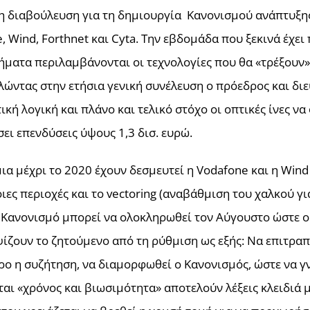
υ η διαβούλευση για τη δημιουργία Κανονισμού ανάπτυξης
e, Wind, Forthnet και Cyta. Την εβδομάδα που ξεκινά έχ
ματα περιλαμβάνονται οι τεχνολογίες που θα «τρέξουν» 
μιλώντας στην ετήσια γενική συνέλευση ο πρόεδρος και 
κή λογική και πλάνο και τελικό στόχο οι οπτικές ίνες ν
ει επενδύσεις ύψους 1,3 δισ. ευρώ.
μια μέχρι το 2020 έχουν δεσμευτεί η Vodafone και η Wind
ιες περιοχές και το vectoring (αναβάθμιση του χαλκού γ
ν Κανονισμό μπορεί να ολοκληρωθεί τον Αύγουστο ώστε ο
ζουν το ζητούμενο από τη ρύθμιση ως εξής: Να επιτραπεί
ο η συζήτηση, να διαμορφωθεί ο Κανονισμός, ώστε να γν
αι «χρόνος και βιωσιμότητα» αποτελούν λέξεις κλειδιά 