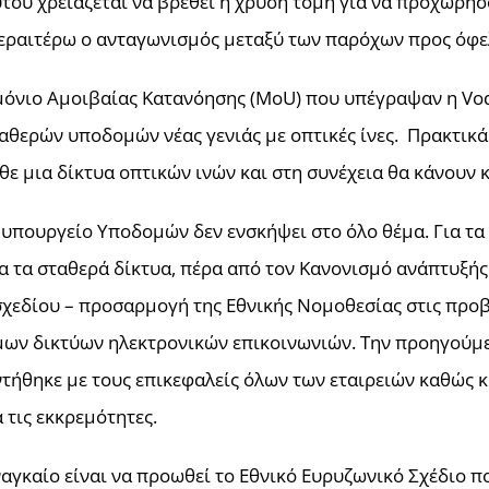
ύτου χρειάζεται να βρεθεί η χρυσή τομή για να προχωρήσ
περαιτέρω ο ανταγωνισμός μεταξύ των παρόχων προς όφε
νημόνιο Αμοιβαίας Κατανόησης (ΜοU) που υπέγραψαν η Vo
αθερών υποδομών νέας γενιάς με οπτικές ίνες. Πρακτικά α
ε μια δίκτυα οπτικών ινών και στη συνέχεια θα κάνουν 
ο υπουργείο Υποδομών δεν ενσκήψει στο όλο θέμα. Για τα
 τα σταθερά δίκτυα, πέρα από τον Κανονισμό ανάπτυξής 
χεδίου – προσαρμογή της Εθνικής Νομοθεσίας στις προβ
μων δικτύων ηλεκτρονικών επικοινωνιών. Την προηγούμ
τήθηκε με τους επικεφαλείς όλων των εταιρειών καθώς κα
 τις εκκρεμότητες.
ναγκαίο είναι να προωθεί το Εθνικό Ευρυζωνικό Σχέδιο π