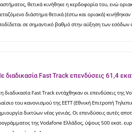
ιαστήματος, θετικά κινήθηκε η κερδοφορία του, ενώ ορια
ξεταζόμενο διάστημα θετικά (έστω και οριακά) κινήθηκαν 
ποδίδεται σε σημαντικό βαθμό στην αύξηση των εσόδων απ
ύ
ε διαδικασία Fast Track επενδύσεις 61,4 εκα
τη διαδικασία Fast Track εντάχθηκαν οι επενδύσεις της V
λαίσιο του κανονισμού της ΕΕΤΤ (Εθνική Επιτροπή Τηλεπι
ημιουργία δικτύων νέας γενιάς. Οι επενδύσεις αυτές απ
ρογράμματος της Vodafone Ελλάδος, ύψους 500 εκατ. ευρ