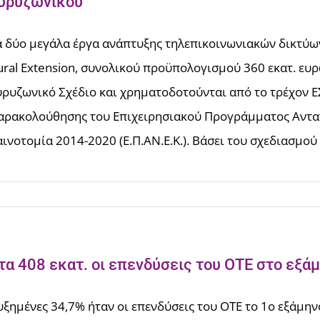
υρυζωνικού
α δύο μεγάλα έργα ανάπτυξης τηλεπικοινωνιακών δικτύων 
ural Extension, συνολικού προϋπολογισμού 360 εκατ. ευ
υρυζωνικό Σχέδιο και χρηματοδοτούνται από το τρέχον Ε
αρακολούθησης του Επιχειρησιακού Προγράμματος Ανταγ
ινοτομία 2014-2020 (Ε.Π.ΑΝ.Ε.Κ.). Βάσει του σχεδιασμού τ
τα 408 εκατ. οι επενδύσεις του ΟΤΕ στο εξά
υξημένες 34,7% ήταν οι επενδύσεις του ΟΤΕ το 1ο εξάμην