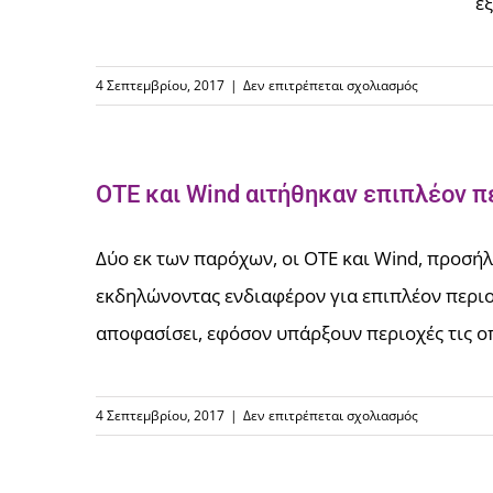
εξ
στο
4 Σεπτεμβρίου, 2017
|
Δεν επιτρέπεται σχολιασμός
Με
διαδικασία
Fast
ΟΤΕ και Wind αιτήθηκαν επιπλέον π
Track
επενδύσεις
61,4
Δύο εκ των παρόχων, οι ΟΤΕ και Wind, προσή
εκατ.
εκδηλώνοντας ενδιαφέρον για επιπλέον περιοχ
της
Vodafone
αποφασίσει, εφόσον υπάρξουν περιοχές τις οπο
στο
4 Σεπτεμβρίου, 2017
|
Δεν επιτρέπεται σχολιασμός
ΟΤΕ
και