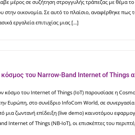
λαβε μέρος σε συζήτηση στρογγυλής τράπεζας με θέμα το 
ου στην οικονομία. Σε αυτό το πλαίσιο, αναφέρθηκε πως το
σικά εργαλεία επιτυχίας μιας [...]
 κόσμος του Narrow-Band Internet of Things 
ον κόσμο του Internet of Things (IoT) παρουσίασε η Cos
την Ευρώπη, στο συνέδριο InfoCom World, σε συνεργασία
πό μια ζωντανή επίδειξη (live demo) καινοτόμου εφαρμογ
nd Internet of Things (NB-IoT), οι επισκέπτες του περιπτέ