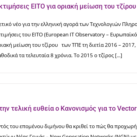
κτιμήσεις ΕΙΤΟ για οριακή μείωση του τζίρου
ετικό νέο για την ελληνική αγορά των Τε­χνολογιών Πληρο
κτιμήσεις του EITO (European IT Observatory – Ευρωπαϊκ
ριακή μείωση του τζίρου των ΤΠΕ τη διετία 2016 – 2017, 
θοδικά τα τελευταία 8 χρόνια. Το 2015 ο τζίρος [...]
την τελική ευθεία ο Κανονισμός για το Vector
ντός του επομένου διμήνου θα κριθεί το πώς θα προχωρή
ικτύων Νέας Γενιάς – New Generation Networks (NGN) με